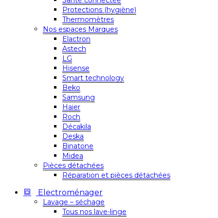
Santé connectée
Protections (hygiène)
Thermomètres
Nos espaces Marques
Elactron
Astech
LG
Hisense
Smart technology
Beko
Samsung
Haier
Roch
Décakila
Deska
Binatone
Midea
Pièces détachées
Réparation et pièces détachées
Electroménager
Lavage – séchage
Tous nos lave-linge