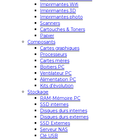
Imprimantes Wifi
Imprimantes 3D
Imprimantes photo
Scanners
Cartouches & Toners
Papier
Composants
Cartes graphiques
Processeurs
Cartes mères
Boitiers PC
Ventilateur PC
Alimentation PC
Kits d’évolution
Stockage
RAM-Mémoire PC
SSD internes
Disques durs internes
Disques durs externes
SSD Externes
Serveur NAS
Clé USB