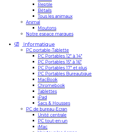
Reptile
Bétails
Tous les animaux
Animal
Moutons
Notre espace marques
Informatique
PC portable-Tablette
PC Portables 12″ à 14″
PC Portables 15″ à 16″
PC Portables 17″ et plus
PC Portables Bureautique
MacBook
Chromebook
Tablettes
iPad
Sacs & Housses
PC de bureau-Ecran
Unité centrale
PC tout-en-un
iMac