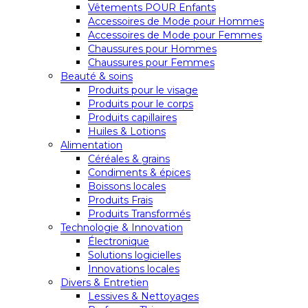
Vêtements POUR Enfants
Accessoires de Mode pour Hommes
Accessoires de Mode pour Femmes
Chaussures pour Hommes
Chaussures pour Femmes
Beauté & soins
Produits pour le visage
Produits pour le corps
Produits capillaires
Huiles & Lotions
Alimentation
Céréales & grains
Condiments & épices
Boissons locales
Produits Frais
Produits Transformés
Technologie & Innovation
Électronique
Solutions logicielles
Innovations locales
Divers & Entretien
Lessives & Nettoyages