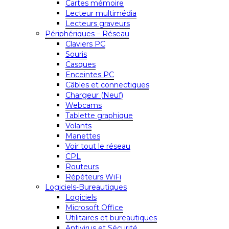
Cartes mémoire
Lecteur multimédia
Lecteurs graveurs
Périphériques – Réseau
Claviers PC
Souris
Casques
Enceintes PC
Câbles et connectiques
Chargeur (Neuf)
Webcams
Tablette graphique
Volants
Manettes
Voir tout le réseau
CPL
Routeurs
Répéteurs WiFi
Logiciels-Bureautiques
Logiciels
Microsoft Office
Utilitaires et bureautiques
Antivirus et Sécurité