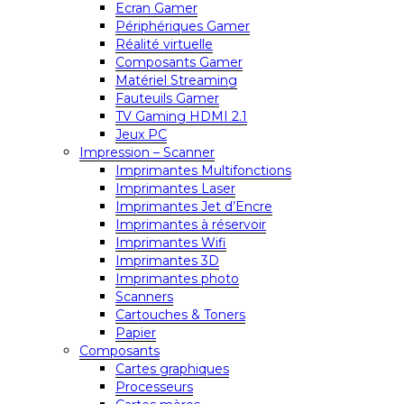
Ecran Gamer
Périphériques Gamer
Réalité virtuelle
Composants Gamer
Matériel Streaming
Fauteuils Gamer
TV Gaming HDMI 2.1
Jeux PC
Impression – Scanner
Imprimantes Multifonctions
Imprimantes Laser
Imprimantes Jet d’Encre
Imprimantes à réservoir
Imprimantes Wifi
Imprimantes 3D
Imprimantes photo
Scanners
Cartouches & Toners
Papier
Composants
Cartes graphiques
Processeurs