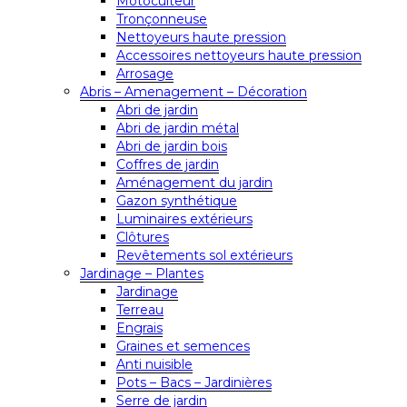
Motoculteur
Tronçonneuse
Nettoyeurs haute pression
Accessoires nettoyeurs haute pression
Arrosage
Abris – Amenagement – Décoration
Abri de jardin
Abri de jardin métal
Abri de jardin bois
Coffres de jardin
Aménagement du jardin
Gazon synthétique
Luminaires extérieurs
Clôtures
Revêtements sol extérieurs
Jardinage – Plantes
Jardinage
Terreau
Engrais
Graines et semences
Anti nuisible
Pots – Bacs – Jardinières
Serre de jardin