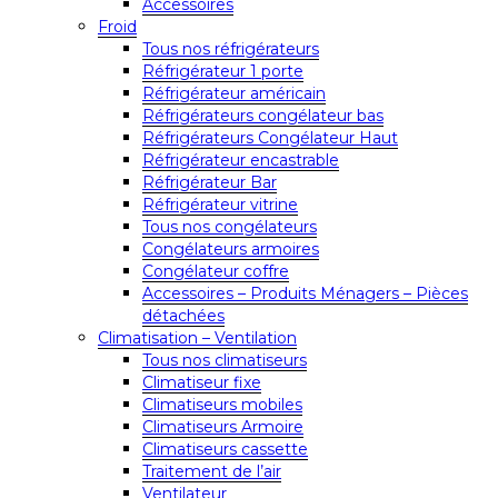
Accessoires
Froid
Tous nos réfrigérateurs
Réfrigérateur 1 porte
Réfrigérateur américain
Réfrigérateurs congélateur bas
Réfrigérateurs Congélateur Haut
Réfrigérateur encastrable
Réfrigérateur Bar
Réfrigérateur vitrine
Tous nos congélateurs
Congélateurs armoires
Congélateur coffre
Accessoires – Produits Ménagers – Pièces
détachées
Climatisation – Ventilation
Tous nos climatiseurs
Climatiseur fixe
Climatiseurs mobiles
Climatiseurs Armoire
Climatiseurs cassette
Traitement de l’air
Ventilateur