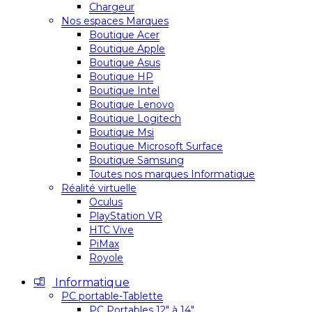
Chargeur
Nos espaces Marques
Boutique Acer
Boutique Apple
Boutique Asus
Boutique HP
Boutique Intel
Boutique Lenovo
Boutique Logitech
Boutique Msi
Boutique Microsoft Surface
Boutique Samsung
Toutes nos marques Informatique
Réalité virtuelle
Oculus
PlayStation VR
HTC Vive
PiMax
Royole
Informatique
PC portable-Tablette
PC Portables 12″ à 14″