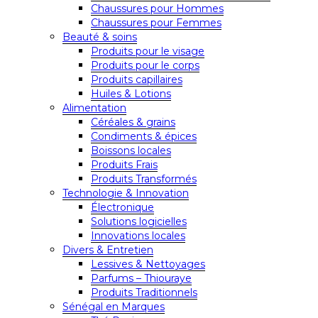
Chaussures pour Hommes
Chaussures pour Femmes
Beauté & soins
Produits pour le visage
Produits pour le corps
Produits capillaires
Huiles & Lotions
Alimentation
Céréales & grains
Condiments & épices
Boissons locales
Produits Frais
Produits Transformés
Technologie & Innovation
Électronique
Solutions logicielles
Innovations locales
Divers & Entretien
Lessives & Nettoyages
Parfums – Thiouraye
Produits Traditionnels
Sénégal en Marques