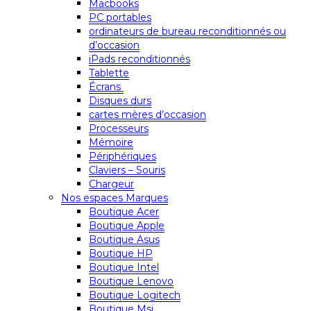
Macbooks
PC portables
ordinateurs de bureau reconditionnés ou
d’occasion
iPads reconditionnés
Tablette
Écrans
Disques durs
cartes mères d’occasion
Processeurs
Mémoire
Périphériques
Claviers – Souris
Chargeur
Nos espaces Marques
Boutique Acer
Boutique Apple
Boutique Asus
Boutique HP
Boutique Intel
Boutique Lenovo
Boutique Logitech
Boutique Msi