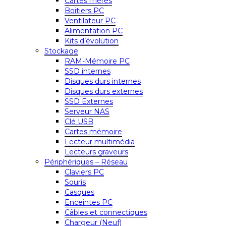
Cartes mères
Boitiers PC
Ventilateur PC
Alimentation PC
Kits d’évolution
Stockage
RAM-Mémoire PC
SSD internes
Disques durs internes
Disques durs externes
SSD Externes
Serveur NAS
Clé USB
Cartes mémoire
Lecteur multimédia
Lecteurs graveurs
Périphériques – Réseau
Claviers PC
Souris
Casques
Enceintes PC
Câbles et connectiques
Chargeur (Neuf)