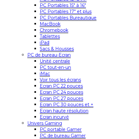
PC Portables 15″ à 16″
PC Portables 17″ et plus
PC Portables Bureautique
MacBook
Chromebook
Tablettes
iPad
Sacs & Housses
PC de bureau-Ecran
Unité centrale
PC tout-en-un
iMac
Voir tous les écrans
Ecran PC 22 pouces
Ecran PC 24 pouces
Ecran PC 27 pouces
Ecran PC 30 pouces et +
Ecran haute résolution
Ecran incurvé
Univers Gaming
PC portable Gamer
PC de bureau Gamer