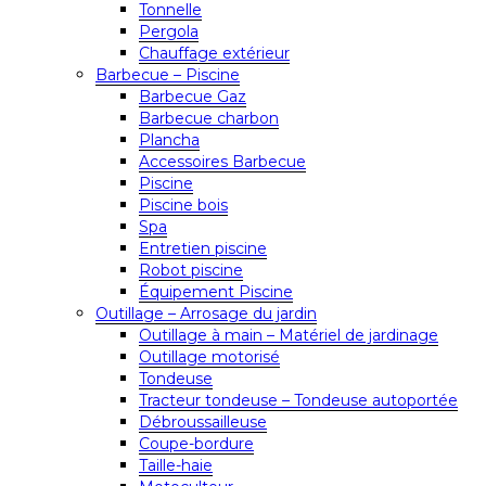
Tonnelle
Pergola
Chauffage extérieur
Barbecue – Piscine
Barbecue Gaz
Barbecue charbon
Plancha
Accessoires Barbecue
Piscine
Piscine bois
Spa
Entretien piscine
Robot piscine
Équipement Piscine
Outillage – Arrosage du jardin
Outillage à main – Matériel de jardinage
Outillage motorisé
Tondeuse
Tracteur tondeuse – Tondeuse autoportée
Débroussailleuse
Coupe-bordure
Taille-haie