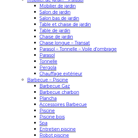
Mobilier de jardin
Salon de jardin
Salon bas de jardin
Table et chaise de jardin
Table de jardin
Chaise de jardin
Chaise longue – Transat
Parasol – Tonnelle – Voile d’ombrage
Parasol
Tonnelle
Pergola
Chauffage extérieur
Barbecue – Piscine
Barbecue Gaz
Barbecue charbon
Plancha
Accessoires Barbecue
Piscine
Piscine bois
Spa
Entretien piscine
Robot piscine