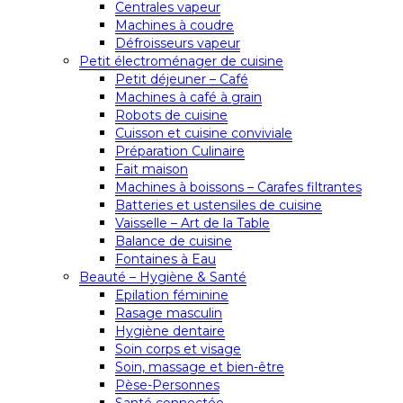
Centrales vapeur
Machines à coudre
Défroisseurs vapeur
Petit électroménager de cuisine
Petit déjeuner – Café
Machines à café à grain
Robots de cuisine
Cuisson et cuisine conviviale
Préparation Culinaire
Fait maison
Machines à boissons – Carafes filtrantes
Batteries et ustensiles de cuisine
Vaisselle – Art de la Table
Balance de cuisine
Fontaines à Eau
Beauté – Hygiène & Santé
Epilation féminine
Rasage masculin
Hygiène dentaire
Soin corps et visage
Soin, massage et bien-être
Pèse-Personnes