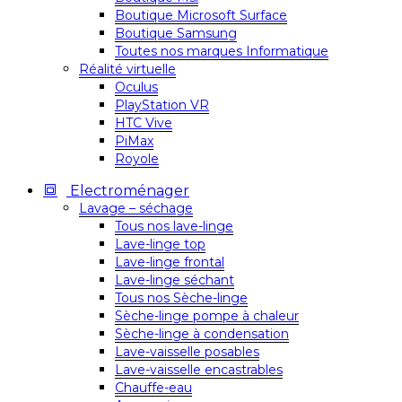
Boutique Microsoft Surface
Boutique Samsung
Toutes nos marques Informatique
Réalité virtuelle
Oculus
PlayStation VR
HTC Vive
PiMax
Royole
Electroménager
Lavage – séchage
Tous nos lave-linge
Lave-linge top
Lave-linge frontal
Lave-linge séchant
Tous nos Sèche-linge
Sèche-linge pompe à chaleur
Sèche-linge à condensation
Lave-vaisselle posables
Lave-vaisselle encastrables
Chauffe-eau