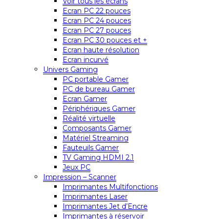
Voir tous les écrans
Ecran PC 22 pouces
Ecran PC 24 pouces
Ecran PC 27 pouces
Ecran PC 30 pouces et +
Ecran haute résolution
Ecran incurvé
Univers Gaming
PC portable Gamer
PC de bureau Gamer
Ecran Gamer
Périphériques Gamer
Réalité virtuelle
Composants Gamer
Matériel Streaming
Fauteuils Gamer
TV Gaming HDMI 2.1
Jeux PC
Impression – Scanner
Imprimantes Multifonctions
Imprimantes Laser
Imprimantes Jet d’Encre
Imprimantes à réservoir