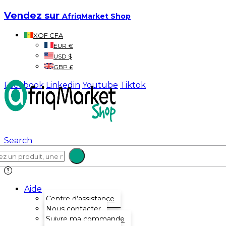
Vendez sur
AfriqMarket Shop
XOF CFA
EUR €
USD $
GBP £
Facebook
Linkedin
Youtube
Tiktok
Search
Aide
Centre d’assistance
Nous contacter
Suivre ma commande