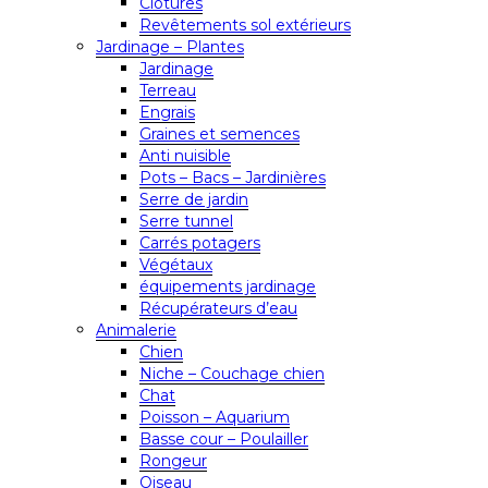
Clôtures
Revêtements sol extérieurs
Jardinage – Plantes
Jardinage
Terreau
Engrais
Graines et semences
Anti nuisible
Pots – Bacs – Jardinières
Serre de jardin
Serre tunnel
Carrés potagers
Végétaux
équipements jardinage
Récupérateurs d’eau
Animalerie
Chien
Niche – Couchage chien
Chat
Poisson – Aquarium
Basse cour – Poulailler
Rongeur
Oiseau