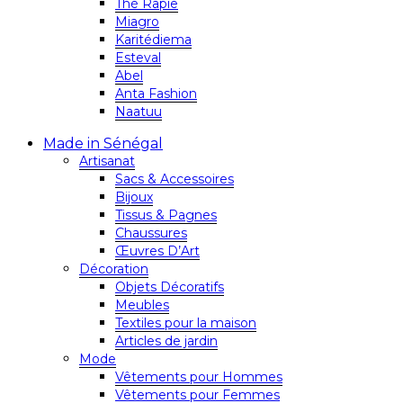
Thé Rapie
Miagro
Karitédiema
Esteval
Abel
Anta Fashion
Naatuu
Made in Sénégal
Artisanat
Sacs & Accessoires
Bijoux
Tissus & Pagnes
Chaussures
Œuvres D’Art
Décoration
Objets Décoratifs
Meubles
Textiles pour la maison
Articles de jardin
Mode
Vêtements pour Hommes
Vêtements pour Femmes