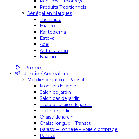
Parfums – Thiouraye
Produits Traditionnels
Sénégal en Marques
Thé Rapie
Miagro
Karitédiema
Esteval
Abel
Anta Fashion
Naatuu
Promo
Jardin / Animalerie
Mobilier de jardin – Parasol
Mobilier de jardin
Salon de jardin
Salon bas de jardin
Table et chaise de jardin
Table de jardin
Chaise de jardin
Chaise longue – Transat
Parasol – Tonnelle – Voile d’ombrage
Parasol