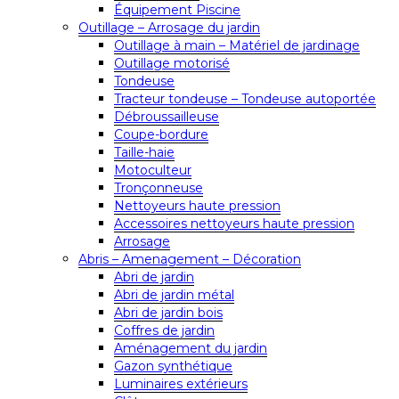
Équipement Piscine
Outillage – Arrosage du jardin
Outillage à main – Matériel de jardinage
Outillage motorisé
Tondeuse
Tracteur tondeuse – Tondeuse autoportée
Débroussailleuse
Coupe-bordure
Taille-haie
Motoculteur
Tronçonneuse
Nettoyeurs haute pression
Accessoires nettoyeurs haute pression
Arrosage
Abris – Amenagement – Décoration
Abri de jardin
Abri de jardin métal
Abri de jardin bois
Coffres de jardin
Aménagement du jardin
Gazon synthétique
Luminaires extérieurs