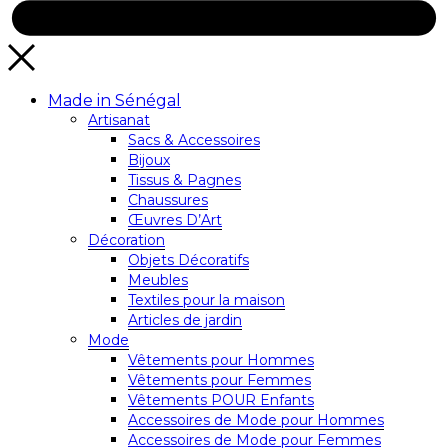
Made in Sénégal
Artisanat
Sacs & Accessoires
Bijoux
Tissus & Pagnes
Chaussures
Œuvres D’Art
Décoration
Objets Décoratifs
Meubles
Textiles pour la maison
Articles de jardin
Mode
Vêtements pour Hommes
Vêtements pour Femmes
Vêtements POUR Enfants
Accessoires de Mode pour Hommes
Accessoires de Mode pour Femmes