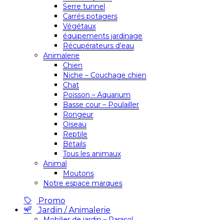
Serre tunnel
Carrés potagers
Végétaux
équipements jardinage
Récupérateurs d’eau
Animalerie
Chien
Niche – Couchage chien
Chat
Poisson – Aquarium
Basse cour – Poulailler
Rongeur
Oiseau
Reptile
Bétails
Tous les animaux
Animal
Moutons
Notre espace marques
Promo
Jardin / Animalerie
Mobilier de jardin – Parasol