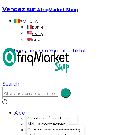
Vendez sur
AfriqMarket Shop
XOF CFA
EUR €
USD $
GBP £
Facebook
Linkedin
Youtube
Tiktok
Search
Aide
Centre d’assistance
Nous contacter
Suivre ma commande