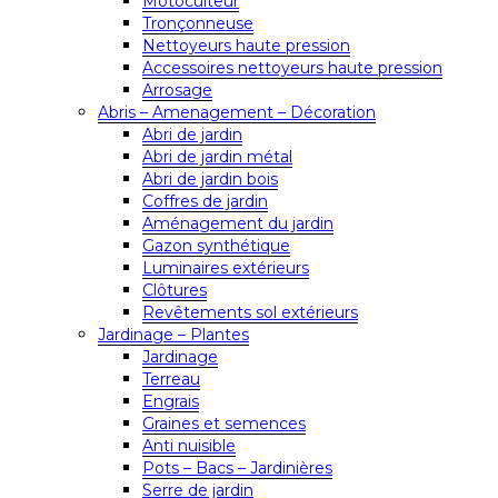
Motoculteur
Tronçonneuse
Nettoyeurs haute pression
Accessoires nettoyeurs haute pression
Arrosage
Abris – Amenagement – Décoration
Abri de jardin
Abri de jardin métal
Abri de jardin bois
Coffres de jardin
Aménagement du jardin
Gazon synthétique
Luminaires extérieurs
Clôtures
Revêtements sol extérieurs
Jardinage – Plantes
Jardinage
Terreau
Engrais
Graines et semences
Anti nuisible
Pots – Bacs – Jardinières
Serre de jardin