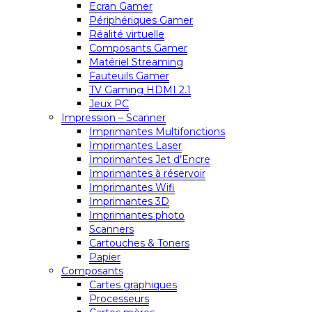
Ecran Gamer
Périphériques Gamer
Réalité virtuelle
Composants Gamer
Matériel Streaming
Fauteuils Gamer
TV Gaming HDMI 2.1
Jeux PC
Impression – Scanner
Imprimantes Multifonctions
Imprimantes Laser
Imprimantes Jet d’Encre
Imprimantes à réservoir
Imprimantes Wifi
Imprimantes 3D
Imprimantes photo
Scanners
Cartouches & Toners
Papier
Composants
Cartes graphiques
Processeurs