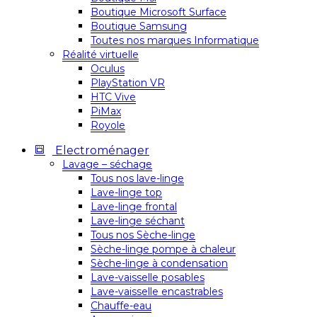
Boutique Microsoft Surface
Boutique Samsung
Toutes nos marques Informatique
Réalité virtuelle
Oculus
PlayStation VR
HTC Vive
PiMax
Royole
Electroménager
Lavage – séchage
Tous nos lave-linge
Lave-linge top
Lave-linge frontal
Lave-linge séchant
Tous nos Sèche-linge
Sèche-linge pompe à chaleur
Sèche-linge à condensation
Lave-vaisselle posables
Lave-vaisselle encastrables
Chauffe-eau