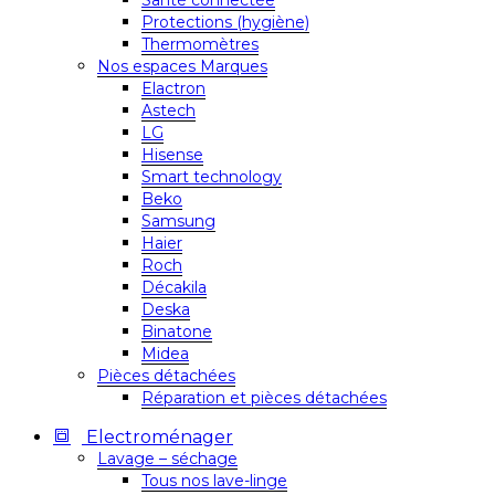
Santé connectée
Protections (hygiène)
Thermomètres
Nos espaces Marques
Elactron
Astech
LG
Hisense
Smart technology
Beko
Samsung
Haier
Roch
Décakila
Deska
Binatone
Midea
Pièces détachées
Réparation et pièces détachées
Electroménager
Lavage – séchage
Tous nos lave-linge