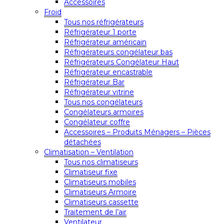
Accessoires
Froid
Tous nos réfrigérateurs
Réfrigérateur 1 porte
Réfrigérateur américain
Réfrigérateurs congélateur bas
Réfrigérateurs Congélateur Haut
Réfrigérateur encastrable
Réfrigérateur Bar
Réfrigérateur vitrine
Tous nos congélateurs
Congélateurs armoires
Congélateur coffre
Accessoires – Produits Ménagers – Pièces
détachées
Climatisation – Ventilation
Tous nos climatiseurs
Climatiseur fixe
Climatiseurs mobiles
Climatiseurs Armoire
Climatiseurs cassette
Traitement de l’air
Ventilateur