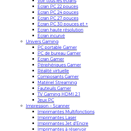
Voir tous les écrans
Ecran PC 22 pouces
Ecran PC 24 pouces
Ecran PC 27 pouces
Ecran PC 30 pouces et +
Ecran haute résolution
Ecran incurvé
Univers Gaming
PC portable Gamer
PC de bureau Gamer
Ecran Gamer
Périphériques Gamer
Réalité virtuelle
Composants Gamer
Matériel Streaming
Fauteuils Gamer
TV Gaming HDMI 2.1
Jeux PC
Impression – Scanner
Imprimantes Multifonctions
Imprimantes Laser
Imprimantes Jet d’Encre
Imprimantes à réservoir