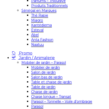
Parfums – Thiouraye
Produits Traditionnels
Sénégal en Marques
Thé Rapie
Miagro
Karitédiema
Esteval
Abel
Anta Fashion
Naatuu
Promo
Jardin / Animalerie
Mobilier de jardin – Parasol
Mobilier de jardin
Salon de jardin
Salon bas de jardin
Table et chaise de jardin
Table de jardin
Chaise de jardin
Chaise longue – Transat
Parasol – Tonnelle – Voile d’ombrage
Parasol