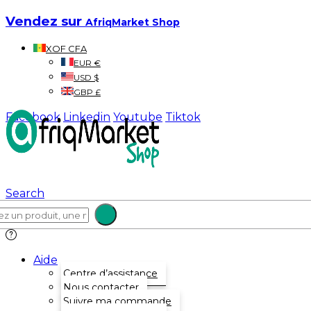
Vendez sur
AfriqMarket Shop
XOF CFA
EUR €
USD $
GBP £
Facebook
Linkedin
Youtube
Tiktok
Search
Aide
Centre d’assistance
Nous contacter
Suivre ma commande