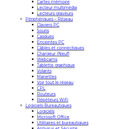
Cartes mémoire
Lecteur multimédia
Lecteurs graveurs
Périphériques – Réseau
Claviers PC
Souris
Casques
Enceintes PC
Câbles et connectiques
Chargeur (Neuf)
Webcams
Tablette graphique
Volants
Manettes
Voir tout le réseau
CPL
Routeurs
Répéteurs WiFi
Logiciels-Bureautiques
Logiciels
Microsoft Office
Utilitaires et bureautiques
Antivirus et Sécurité