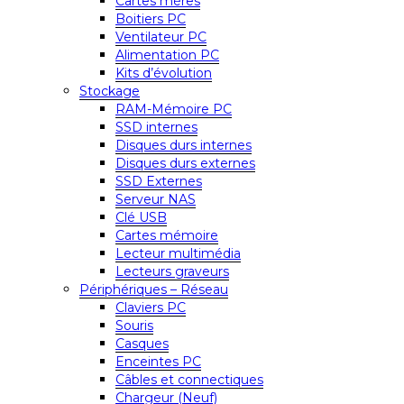
Cartes mères
Boitiers PC
Ventilateur PC
Alimentation PC
Kits d’évolution
Stockage
RAM-Mémoire PC
SSD internes
Disques durs internes
Disques durs externes
SSD Externes
Serveur NAS
Clé USB
Cartes mémoire
Lecteur multimédia
Lecteurs graveurs
Périphériques – Réseau
Claviers PC
Souris
Casques
Enceintes PC
Câbles et connectiques
Chargeur (Neuf)