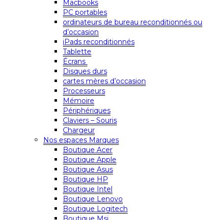
Macbooks
PC portables
ordinateurs de bureau reconditionnés ou
d’occasion
iPads reconditionnés
Tablette
Écrans
Disques durs
cartes mères d’occasion
Processeurs
Mémoire
Périphériques
Claviers – Souris
Chargeur
Nos espaces Marques
Boutique Acer
Boutique Apple
Boutique Asus
Boutique HP
Boutique Intel
Boutique Lenovo
Boutique Logitech
Boutique Msi