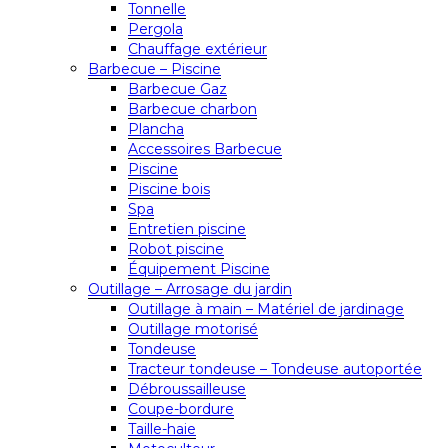
Tonnelle
Pergola
Chauffage extérieur
Barbecue – Piscine
Barbecue Gaz
Barbecue charbon
Plancha
Accessoires Barbecue
Piscine
Piscine bois
Spa
Entretien piscine
Robot piscine
Équipement Piscine
Outillage – Arrosage du jardin
Outillage à main – Matériel de jardinage
Outillage motorisé
Tondeuse
Tracteur tondeuse – Tondeuse autoportée
Débroussailleuse
Coupe-bordure
Taille-haie