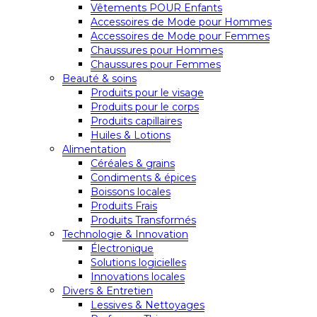
Vêtements POUR Enfants
Accessoires de Mode pour Hommes
Accessoires de Mode pour Femmes
Chaussures pour Hommes
Chaussures pour Femmes
Beauté & soins
Produits pour le visage
Produits pour le corps
Produits capillaires
Huiles & Lotions
Alimentation
Céréales & grains
Condiments & épices
Boissons locales
Produits Frais
Produits Transformés
Technologie & Innovation
Électronique
Solutions logicielles
Innovations locales
Divers & Entretien
Lessives & Nettoyages