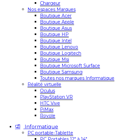
Chargeur
Nos espaces Marques
Boutique Acer
Boutique Apple
Boutique Asus
Boutique HP
Boutique Intel
Boutique Lenovo
Boutique Logitech
Boutique Msi
Boutique Microsoft Surface
Boutique Samsung
Toutes nos marques Informatique
Réalité virtuelle
Oculus
PlayStation VR
HTC Vive
PiMax
Royole
Informatique
PC portable-Tablette
PC Portables 12″ à 14″