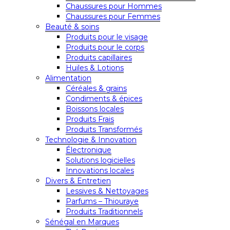
Chaussures pour Hommes
Chaussures pour Femmes
Beauté & soins
Produits pour le visage
Produits pour le corps
Produits capillaires
Huiles & Lotions
Alimentation
Céréales & grains
Condiments & épices
Boissons locales
Produits Frais
Produits Transformés
Technologie & Innovation
Électronique
Solutions logicielles
Innovations locales
Divers & Entretien
Lessives & Nettoyages
Parfums – Thiouraye
Produits Traditionnels
Sénégal en Marques