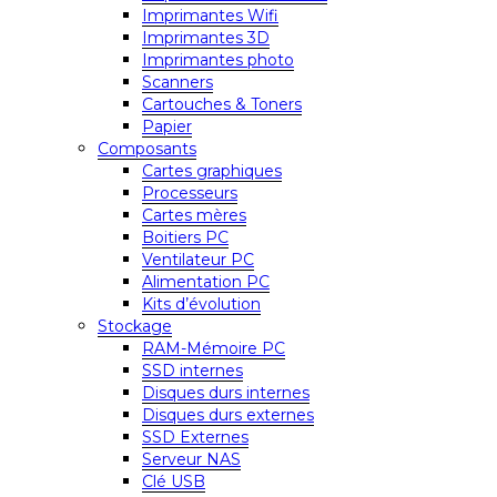
Imprimantes Wifi
Imprimantes 3D
Imprimantes photo
Scanners
Cartouches & Toners
Papier
Composants
Cartes graphiques
Processeurs
Cartes mères
Boitiers PC
Ventilateur PC
Alimentation PC
Kits d’évolution
Stockage
RAM-Mémoire PC
SSD internes
Disques durs internes
Disques durs externes
SSD Externes
Serveur NAS
Clé USB