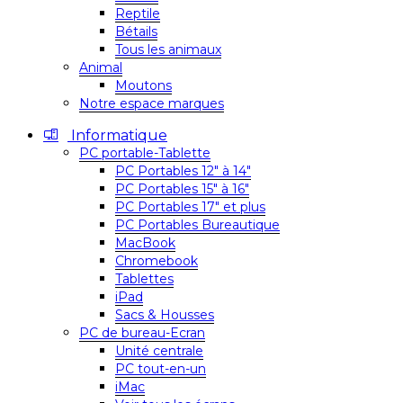
Reptile
Bétails
Tous les animaux
Animal
Moutons
Notre espace marques
Informatique
PC portable-Tablette
PC Portables 12″ à 14″
PC Portables 15″ à 16″
PC Portables 17″ et plus
PC Portables Bureautique
MacBook
Chromebook
Tablettes
iPad
Sacs & Housses
PC de bureau-Ecran
Unité centrale
PC tout-en-un
iMac