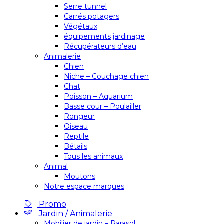
Serre tunnel
Carrés potagers
Végétaux
équipements jardinage
Récupérateurs d’eau
Animalerie
Chien
Niche – Couchage chien
Chat
Poisson – Aquarium
Basse cour – Poulailler
Rongeur
Oiseau
Reptile
Bétails
Tous les animaux
Animal
Moutons
Notre espace marques
Promo
Jardin / Animalerie
Mobilier de jardin – Parasol