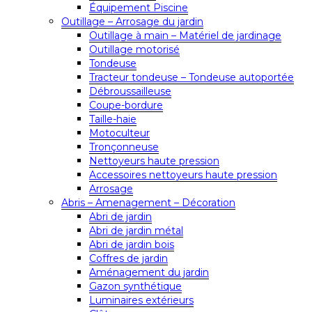
Équipement Piscine
Outillage – Arrosage du jardin
Outillage à main – Matériel de jardinage
Outillage motorisé
Tondeuse
Tracteur tondeuse – Tondeuse autoportée
Débroussailleuse
Coupe-bordure
Taille-haie
Motoculteur
Tronçonneuse
Nettoyeurs haute pression
Accessoires nettoyeurs haute pression
Arrosage
Abris – Amenagement – Décoration
Abri de jardin
Abri de jardin métal
Abri de jardin bois
Coffres de jardin
Aménagement du jardin
Gazon synthétique
Luminaires extérieurs