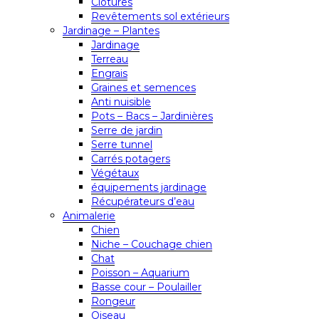
Clôtures
Revêtements sol extérieurs
Jardinage – Plantes
Jardinage
Terreau
Engrais
Graines et semences
Anti nuisible
Pots – Bacs – Jardinières
Serre de jardin
Serre tunnel
Carrés potagers
Végétaux
équipements jardinage
Récupérateurs d’eau
Animalerie
Chien
Niche – Couchage chien
Chat
Poisson – Aquarium
Basse cour – Poulailler
Rongeur
Oiseau