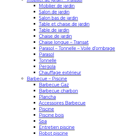
Mobilier de jardin
Salon de jardin
Salon bas de jardin
Table et chaise de jardin
Table de jardin
Chaise de jardin
Chaise longue – Transat
Parasol – Tonnelle – Voile d’ombrage
Parasol
Tonnelle
Pergola
Chauffage extérieur
Barbecue – Piscine
Barbecue Gaz
Barbecue charbon
Plancha
Accessoires Barbecue
Piscine
Piscine bois
Spa
Entretien piscine
Robot piscine