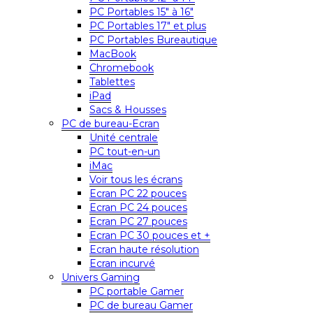
PC Portables 15″ à 16″
PC Portables 17″ et plus
PC Portables Bureautique
MacBook
Chromebook
Tablettes
iPad
Sacs & Housses
PC de bureau-Ecran
Unité centrale
PC tout-en-un
iMac
Voir tous les écrans
Ecran PC 22 pouces
Ecran PC 24 pouces
Ecran PC 27 pouces
Ecran PC 30 pouces et +
Ecran haute résolution
Ecran incurvé
Univers Gaming
PC portable Gamer
PC de bureau Gamer