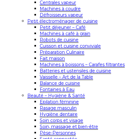
Centrales vapeur
Machines à coudre
Défroisseurs vapeur
Petit électroménager de cuisine
Petit déjeuner – Café
Machines à café à grain
Robots de cuisine
Cuisson et cuisine conviviale
Préparation Culinaire
Fait maison
Machines à boissons – Carafes filtrantes
Batteries et ustensiles de cuisine
Vaisselle – Art de la Table
Balance de cuisine
Fontaines à Eau
Beauté – Hygiène & Santé
Epilation féminine
Rasage masculin
Hygiène dentaire
Soin corps et visage
Soin, massage et bien-être
Pèse-Personnes