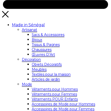
Made in Sénégal
Artisanat
Sacs & Accessoires
Bijoux
Tissus & Pagnes
Chaussures
Œuvres D’Art
Décoration
Objets Décoratifs
Meubles
Textiles pour la maison
Articles de jardin
Mode
Vêtements pour Hommes
Vêtements pour Femmes
Vêtements POUR Enfants
Accessoires de Mode pour Hommes
Accessoires de Mode pour Femmes