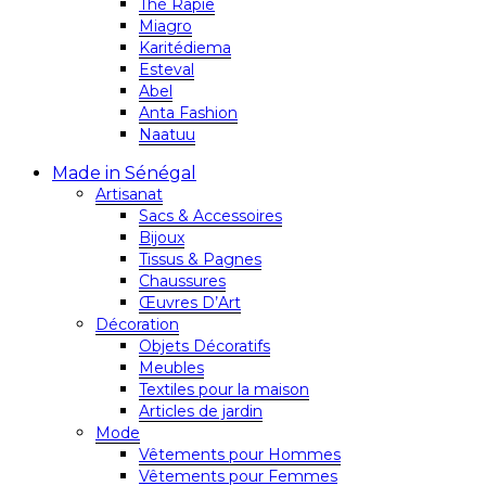
Thé Rapie
Miagro
Karitédiema
Esteval
Abel
Anta Fashion
Naatuu
Made in Sénégal
Artisanat
Sacs & Accessoires
Bijoux
Tissus & Pagnes
Chaussures
Œuvres D’Art
Décoration
Objets Décoratifs
Meubles
Textiles pour la maison
Articles de jardin
Mode
Vêtements pour Hommes
Vêtements pour Femmes