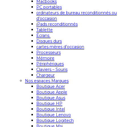
Macbooks
PC portables
ordinateurs de bureau reconditionnés ou
d’occasion
iPads reconditionnés
Tablette
Écrans
Disques durs
cartes mères d’occasion
Processeurs
Mémoire
Périphériques
Claviers – Souris
Chargeur
Nos espaces Marques
Boutique Acer
Boutique Apple
Boutique Asus
Boutique HP
Boutique Intel
Boutique Lenovo
Boutique Logitech
Boutique Msi