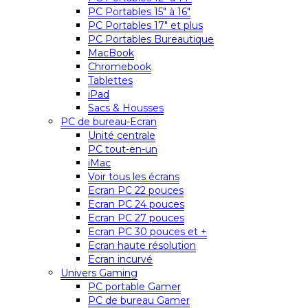
PC Portables 15″ à 16″
PC Portables 17″ et plus
PC Portables Bureautique
MacBook
Chromebook
Tablettes
iPad
Sacs & Housses
PC de bureau-Ecran
Unité centrale
PC tout-en-un
iMac
Voir tous les écrans
Ecran PC 22 pouces
Ecran PC 24 pouces
Ecran PC 27 pouces
Ecran PC 30 pouces et +
Ecran haute résolution
Ecran incurvé
Univers Gaming
PC portable Gamer
PC de bureau Gamer