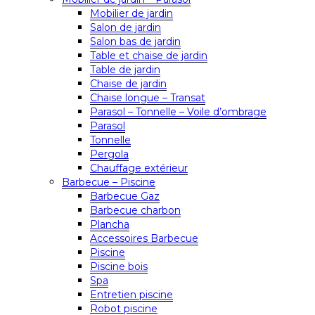
Mobilier de jardin
Salon de jardin
Salon bas de jardin
Table et chaise de jardin
Table de jardin
Chaise de jardin
Chaise longue – Transat
Parasol – Tonnelle – Voile d’ombrage
Parasol
Tonnelle
Pergola
Chauffage extérieur
Barbecue – Piscine
Barbecue Gaz
Barbecue charbon
Plancha
Accessoires Barbecue
Piscine
Piscine bois
Spa
Entretien piscine
Robot piscine