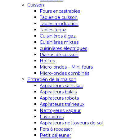
Cuisson
Fours encastrables
Tables de cuisson
Tables à induction
Tables à gaz
Cuisinières à gaz
Cuisinières mixtes
cuisinières électriques
Pianos de cuisson
Hottes
Micro-ondes – Mini-fours
Micro-ondes combinés
Entretien de la maison
Aspirateurs sans sac
Aspirateurs balais
Aspirateurs robots
Aspirateurs traîneaux
Nettoyeurs vapeur
Lave-vitres
Aspirateurs nettoyeurs de sol
Fers à repasser
Petit déjeuner