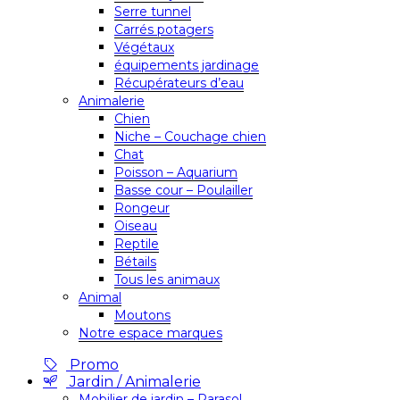
Serre tunnel
Carrés potagers
Végétaux
équipements jardinage
Récupérateurs d’eau
Animalerie
Chien
Niche – Couchage chien
Chat
Poisson – Aquarium
Basse cour – Poulailler
Rongeur
Oiseau
Reptile
Bétails
Tous les animaux
Animal
Moutons
Notre espace marques
Promo
Jardin / Animalerie
Mobilier de jardin – Parasol