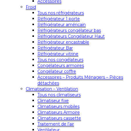
Accessoires
Froid
Tous nos réfrigérateurs
Réfrigérateur 1 porte
Réfrigérateur américain
Réfrigérateurs congélateur bas
Réfrigérateurs Congélateur Haut
Réfrigérateur encastrable
Réfrigérateur Bar
Réfrigérateur vitrine
Tous nos congélateurs
Congélateurs armoires
Congélateur coffre
Accessoires – Produits Ménagers – Pièces
détachées
Climatisation – Ventilation
Tous nos climatiseurs
Climatiseur fixe
Climatiseurs mobiles
Climatiseurs Armoire
Climatiseurs cassette
Traitement de l’air
Ventilateur