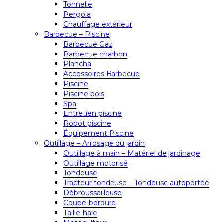
Tonnelle
Pergola
Chauffage extérieur
Barbecue – Piscine
Barbecue Gaz
Barbecue charbon
Plancha
Accessoires Barbecue
Piscine
Piscine bois
Spa
Entretien piscine
Robot piscine
Équipement Piscine
Outillage – Arrosage du jardin
Outillage à main – Matériel de jardinage
Outillage motorisé
Tondeuse
Tracteur tondeuse – Tondeuse autoportée
Débroussailleuse
Coupe-bordure
Taille-haie