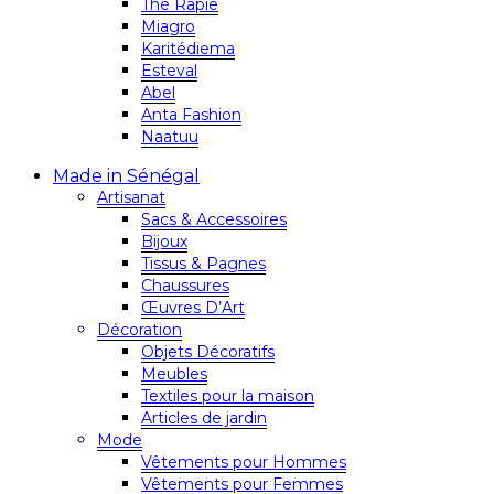
Thé Rapie
Miagro
Karitédiema
Esteval
Abel
Anta Fashion
Naatuu
Made in Sénégal
Artisanat
Sacs & Accessoires
Bijoux
Tissus & Pagnes
Chaussures
Œuvres D’Art
Décoration
Objets Décoratifs
Meubles
Textiles pour la maison
Articles de jardin
Mode
Vêtements pour Hommes
Vêtements pour Femmes