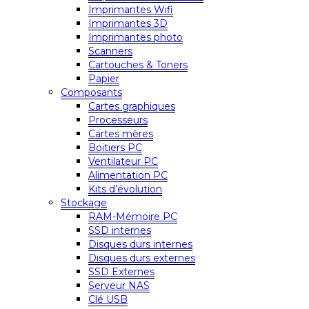
Imprimantes Wifi
Imprimantes 3D
Imprimantes photo
Scanners
Cartouches & Toners
Papier
Composants
Cartes graphiques
Processeurs
Cartes mères
Boitiers PC
Ventilateur PC
Alimentation PC
Kits d’évolution
Stockage
RAM-Mémoire PC
SSD internes
Disques durs internes
Disques durs externes
SSD Externes
Serveur NAS
Clé USB