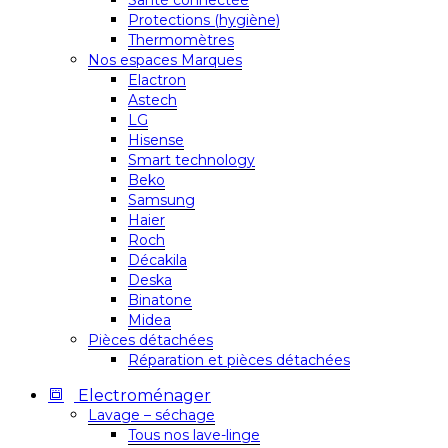
Santé connectée
Protections (hygiène)
Thermomètres
Nos espaces Marques
Elactron
Astech
LG
Hisense
Smart technology
Beko
Samsung
Haier
Roch
Décakila
Deska
Binatone
Midea
Pièces détachées
Réparation et pièces détachées
Electroménager
Lavage – séchage
Tous nos lave-linge