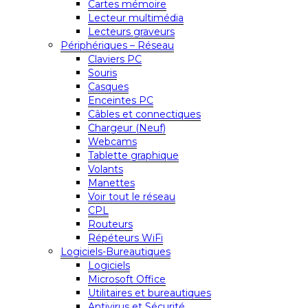
Cartes mémoire
Lecteur multimédia
Lecteurs graveurs
Périphériques – Réseau
Claviers PC
Souris
Casques
Enceintes PC
Câbles et connectiques
Chargeur (Neuf)
Webcams
Tablette graphique
Volants
Manettes
Voir tout le réseau
CPL
Routeurs
Répéteurs WiFi
Logiciels-Bureautiques
Logiciels
Microsoft Office
Utilitaires et bureautiques
Antivirus et Sécurité