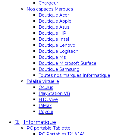
Chargeur
Nos espaces Marques
Boutique Acer
Boutique Apple
Boutique Asus
Boutique HP
Boutique Intel
Boutique Lenovo
Boutique Logitech
Boutique Msi
Boutique Microsoft Surface
Boutique Samsung
Toutes nos marques Informatique
Réalité virtuelle
Oculus
PlayStation VR
HTC Vive
PiMax
Royole
Informatique
PC portable-Tablette
PC Portables 12″ à 14″