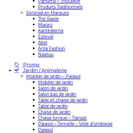
Parfums – Thiouraye
Produits Traditionnels
Sénégal en Marques
Thé Rapie
Miagro
Karitédiema
Esteval
Abel
Anta Fashion
Naatuu
Promo
Jardin / Animalerie
Mobilier de jardin – Parasol
Mobilier de jardin
Salon de jardin
Salon bas de jardin
Table et chaise de jardin
Table de jardin
Chaise de jardin
Chaise longue – Transat
Parasol – Tonnelle – Voile d’ombrage
Parasol