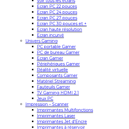
Voir tous les écrans
Ecran PC 22 pouces
Ecran PC 24 pouces
Ecran PC 27 pouces
Ecran PC 30 pouces et +
Ecran haute résolution
Ecran incurvé
Univers Gaming
PC portable Gamer
PC de bureau Gamer
Ecran Gamer
Périphériques Gamer
Réalité virtuelle
Composants Gamer
Matériel Streaming
Fauteuils Gamer
TV Gaming HDMI 2.1
Jeux PC
Impression – Scanner
Imprimantes Multifonctions
Imprimantes Laser
Imprimantes Jet d’Encre
Imprimantes à réservoir