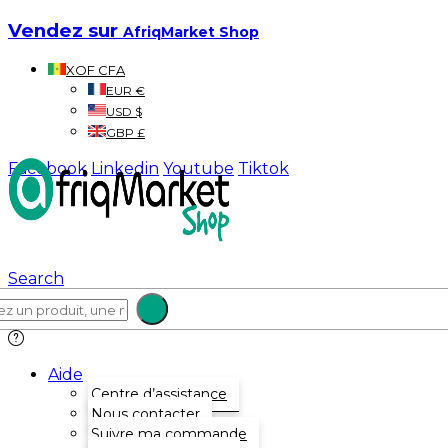
Vendez sur
AfriqMarket Shop
XOF CFA
EUR €
USD $
GBP £
Facebook
Linkedin
Youtube
Tiktok
Search
Aide
Centre d’assistance
Nous contacter
Suivre ma commande