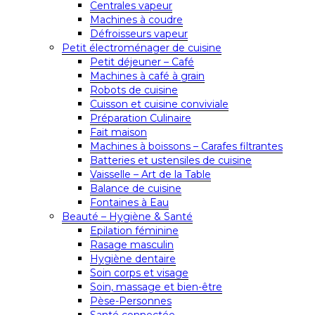
Centrales vapeur
Machines à coudre
Défroisseurs vapeur
Petit électroménager de cuisine
Petit déjeuner – Café
Machines à café à grain
Robots de cuisine
Cuisson et cuisine conviviale
Préparation Culinaire
Fait maison
Machines à boissons – Carafes filtrantes
Batteries et ustensiles de cuisine
Vaisselle – Art de la Table
Balance de cuisine
Fontaines à Eau
Beauté – Hygiène & Santé
Epilation féminine
Rasage masculin
Hygiène dentaire
Soin corps et visage
Soin, massage et bien-être
Pèse-Personnes