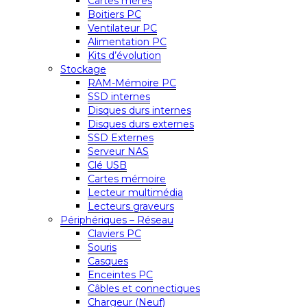
Cartes mères
Boitiers PC
Ventilateur PC
Alimentation PC
Kits d’évolution
Stockage
RAM-Mémoire PC
SSD internes
Disques durs internes
Disques durs externes
SSD Externes
Serveur NAS
Clé USB
Cartes mémoire
Lecteur multimédia
Lecteurs graveurs
Périphériques – Réseau
Claviers PC
Souris
Casques
Enceintes PC
Câbles et connectiques
Chargeur (Neuf)