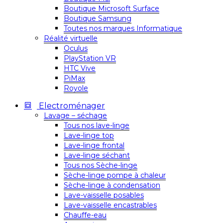
Boutique Microsoft Surface
Boutique Samsung
Toutes nos marques Informatique
Réalité virtuelle
Oculus
PlayStation VR
HTC Vive
PiMax
Royole
Electroménager
Lavage – séchage
Tous nos lave-linge
Lave-linge top
Lave-linge frontal
Lave-linge séchant
Tous nos Sèche-linge
Sèche-linge pompe à chaleur
Sèche-linge à condensation
Lave-vaisselle posables
Lave-vaisselle encastrables
Chauffe-eau