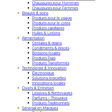
Chaussures pour Hommes
Chaussures pour Femmes
Beauté & soins
Produits pour le visage
Produits pour le corps
Produits capillaires
Huiles & Lotions
Alimentation
Céréales & grains
Condiments & épices
Boissons locales
Produits Frais
Produits Transformés
Technologie & Innovation
Électronique
Solutions logicielles
Innovations locales
Divers & Entretien
Lessives & Nettoyages
Parfums – Thiouraye
Produits Traditionnels
Sénégal en Marques