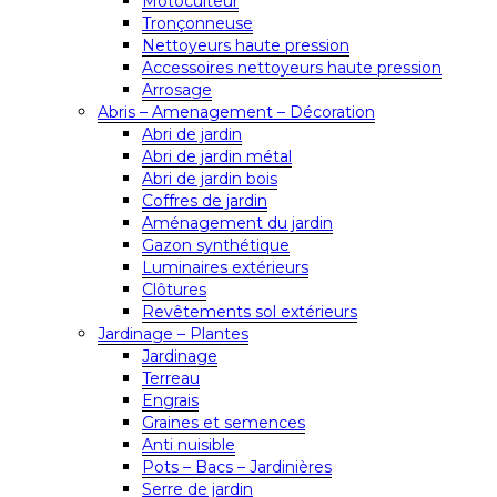
Motoculteur
Tronçonneuse
Nettoyeurs haute pression
Accessoires nettoyeurs haute pression
Arrosage
Abris – Amenagement – Décoration
Abri de jardin
Abri de jardin métal
Abri de jardin bois
Coffres de jardin
Aménagement du jardin
Gazon synthétique
Luminaires extérieurs
Clôtures
Revêtements sol extérieurs
Jardinage – Plantes
Jardinage
Terreau
Engrais
Graines et semences
Anti nuisible
Pots – Bacs – Jardinières
Serre de jardin