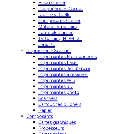
Ecran Gamer
Périphériques Gamer
Réalité virtuelle
Composants Gamer
Matériel Streaming
Fauteuils Gamer
TV Gaming HDMI 2.1
Jeux PC
Impression – Scanner
Imprimantes Multifonctions
Imprimantes Laser
Imprimantes Jet d’Encre
Imprimantes à réservoir
Imprimantes Wifi
Imprimantes 3D
Imprimantes photo
Scanners
Cartouches & Toners
Papier
Composants
Cartes graphiques
Processeurs