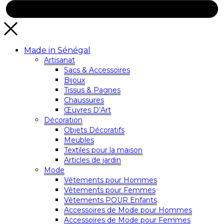
Made in Sénégal
Artisanat
Sacs & Accessoires
Bijoux
Tissus & Pagnes
Chaussures
Œuvres D’Art
Décoration
Objets Décoratifs
Meubles
Textiles pour la maison
Articles de jardin
Mode
Vêtements pour Hommes
Vêtements pour Femmes
Vêtements POUR Enfants
Accessoires de Mode pour Hommes
Accessoires de Mode pour Femmes