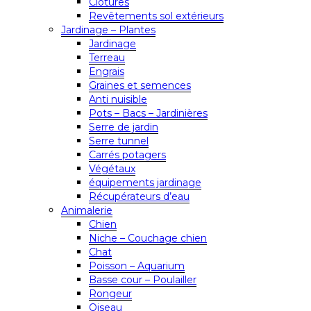
Clôtures
Revêtements sol extérieurs
Jardinage – Plantes
Jardinage
Terreau
Engrais
Graines et semences
Anti nuisible
Pots – Bacs – Jardinières
Serre de jardin
Serre tunnel
Carrés potagers
Végétaux
équipements jardinage
Récupérateurs d’eau
Animalerie
Chien
Niche – Couchage chien
Chat
Poisson – Aquarium
Basse cour – Poulailler
Rongeur
Oiseau