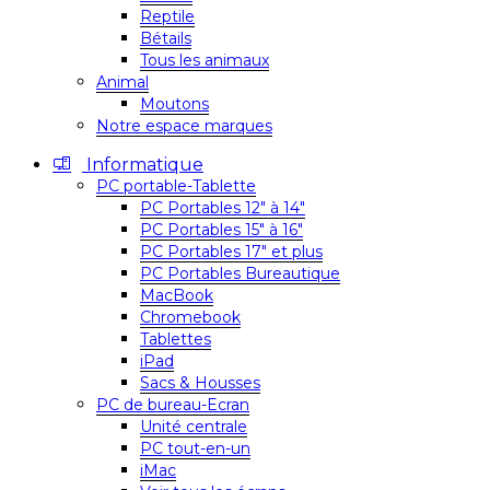
Reptile
Bétails
Tous les animaux
Animal
Moutons
Notre espace marques
Informatique
PC portable-Tablette
PC Portables 12″ à 14″
PC Portables 15″ à 16″
PC Portables 17″ et plus
PC Portables Bureautique
MacBook
Chromebook
Tablettes
iPad
Sacs & Housses
PC de bureau-Ecran
Unité centrale
PC tout-en-un
iMac