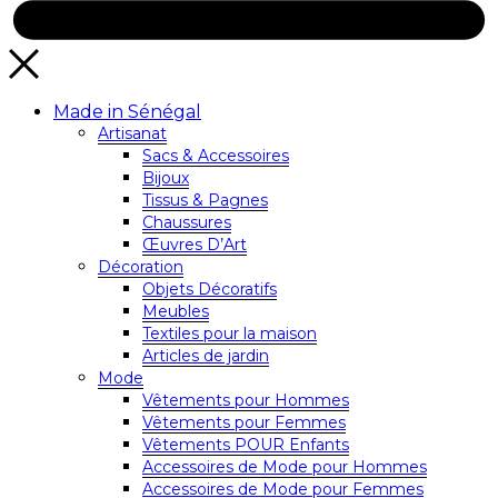
Made in Sénégal
Artisanat
Sacs & Accessoires
Bijoux
Tissus & Pagnes
Chaussures
Œuvres D’Art
Décoration
Objets Décoratifs
Meubles
Textiles pour la maison
Articles de jardin
Mode
Vêtements pour Hommes
Vêtements pour Femmes
Vêtements POUR Enfants
Accessoires de Mode pour Hommes
Accessoires de Mode pour Femmes