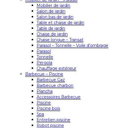
Mobilier de jardin
Salon de jardin
Salon bas de jardin
Table et chaise de jardin
Table de jardin
Chaise de jardin
Chaise longue – Transat
Parasol – Tonnelle – Voile d’ombrage
Parasol
Tonnelle
Pergola
Chauffage extérieur
Barbecue – Piscine
Barbecue Gaz
Barbecue charbon
Plancha
Accessoires Barbecue
Piscine
Piscine bois
Spa
Entretien piscine
Robot piscine