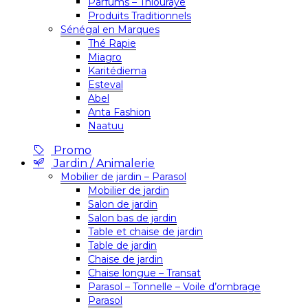
Parfums – Thiouraye
Produits Traditionnels
Sénégal en Marques
Thé Rapie
Miagro
Karitédiema
Esteval
Abel
Anta Fashion
Naatuu
Promo
Jardin / Animalerie
Mobilier de jardin – Parasol
Mobilier de jardin
Salon de jardin
Salon bas de jardin
Table et chaise de jardin
Table de jardin
Chaise de jardin
Chaise longue – Transat
Parasol – Tonnelle – Voile d’ombrage
Parasol