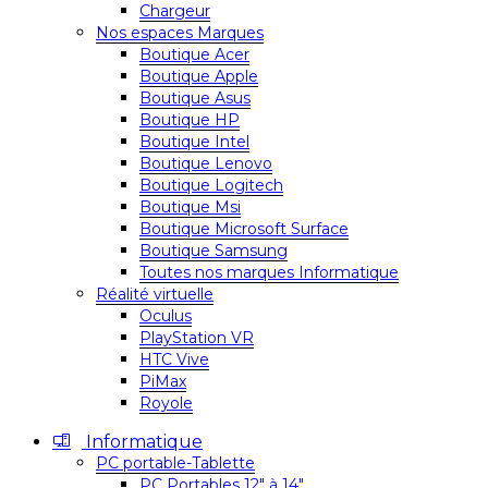
Chargeur
Nos espaces Marques
Boutique Acer
Boutique Apple
Boutique Asus
Boutique HP
Boutique Intel
Boutique Lenovo
Boutique Logitech
Boutique Msi
Boutique Microsoft Surface
Boutique Samsung
Toutes nos marques Informatique
Réalité virtuelle
Oculus
PlayStation VR
HTC Vive
PiMax
Royole
Informatique
PC portable-Tablette
PC Portables 12″ à 14″