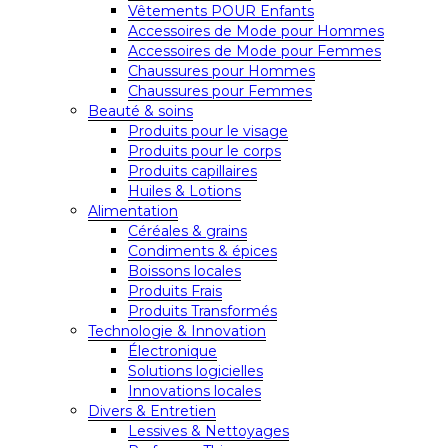
Vêtements POUR Enfants
Accessoires de Mode pour Hommes
Accessoires de Mode pour Femmes
Chaussures pour Hommes
Chaussures pour Femmes
Beauté & soins
Produits pour le visage
Produits pour le corps
Produits capillaires
Huiles & Lotions
Alimentation
Céréales & grains
Condiments & épices
Boissons locales
Produits Frais
Produits Transformés
Technologie & Innovation
Électronique
Solutions logicielles
Innovations locales
Divers & Entretien
Lessives & Nettoyages