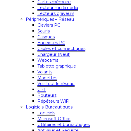
Cartes mémoire
Lecteur multimédia
Lecteurs graveurs
Périphériques – Réseau
Claviers PC
Souris
Casques
Enceintes PC
Câbles et connectiques
Chargeur (Neuf)
Webcams
Tablette graphique
Volants
Manettes
Voir tout le réseau
CPL
Routeurs
Répéteurs WiFi
Logiciels-Bureautiques
Logiciels
Microsoft Office
Utilitaires et bureautiques
Antivirus et Sécurité