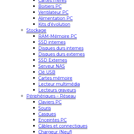
Cartes mères
Boitiers PC
Ventilateur PC
Alimentation PC
Kits d’évolution
Stockage
RAM-Mémoire PC
SSD internes
Disques durs internes
Disques durs externes
SSD Externes
Serveur NAS
Clé USB
Cartes mémoire
Lecteur multimédia
Lecteurs graveurs
Périphériques – Réseau
Claviers PC
Souris
Casques
Enceintes PC
Câbles et connectiques
Chargeur (Neuf)