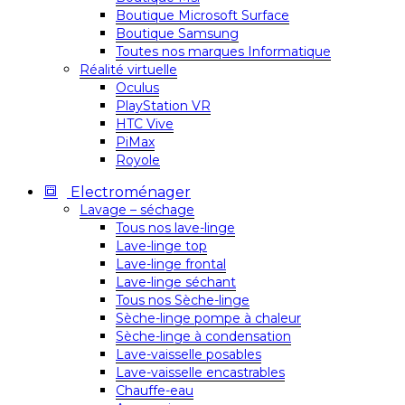
Boutique Microsoft Surface
Boutique Samsung
Toutes nos marques Informatique
Réalité virtuelle
Oculus
PlayStation VR
HTC Vive
PiMax
Royole
Electroménager
Lavage – séchage
Tous nos lave-linge
Lave-linge top
Lave-linge frontal
Lave-linge séchant
Tous nos Sèche-linge
Sèche-linge pompe à chaleur
Sèche-linge à condensation
Lave-vaisselle posables
Lave-vaisselle encastrables
Chauffe-eau