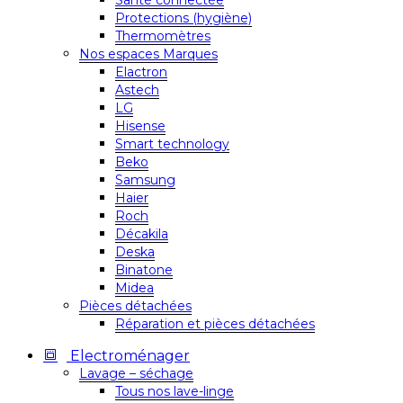
Santé connectée
Protections (hygiène)
Thermomètres
Nos espaces Marques
Elactron
Astech
LG
Hisense
Smart technology
Beko
Samsung
Haier
Roch
Décakila
Deska
Binatone
Midea
Pièces détachées
Réparation et pièces détachées
Electroménager
Lavage – séchage
Tous nos lave-linge