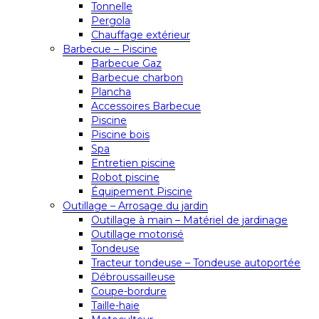
Tonnelle
Pergola
Chauffage extérieur
Barbecue – Piscine
Barbecue Gaz
Barbecue charbon
Plancha
Accessoires Barbecue
Piscine
Piscine bois
Spa
Entretien piscine
Robot piscine
Équipement Piscine
Outillage – Arrosage du jardin
Outillage à main – Matériel de jardinage
Outillage motorisé
Tondeuse
Tracteur tondeuse – Tondeuse autoportée
Débroussailleuse
Coupe-bordure
Taille-haie