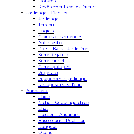
Clôtures
Revêtements sol extérieurs
Jardinage – Plantes
Jardinage
Terreau
Engrais
Graines et semences
Anti nuisible
Pots – Bacs – Jardinières
Serre de jardin
Serre tunnel
Carrés potagers
Végétaux
équipements jardinage
Récupérateurs d’eau
Animalerie
Chien
Niche – Couchage chien
Chat
Poisson – Aquarium
Basse cour – Poulailler
Rongeur
Oiseau