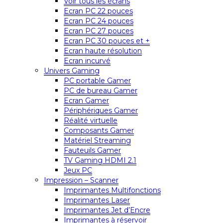
Voir tous les écrans
Ecran PC 22 pouces
Ecran PC 24 pouces
Ecran PC 27 pouces
Ecran PC 30 pouces et +
Ecran haute résolution
Ecran incurvé
Univers Gaming
PC portable Gamer
PC de bureau Gamer
Ecran Gamer
Périphériques Gamer
Réalité virtuelle
Composants Gamer
Matériel Streaming
Fauteuils Gamer
TV Gaming HDMI 2.1
Jeux PC
Impression – Scanner
Imprimantes Multifonctions
Imprimantes Laser
Imprimantes Jet d’Encre
Imprimantes à réservoir