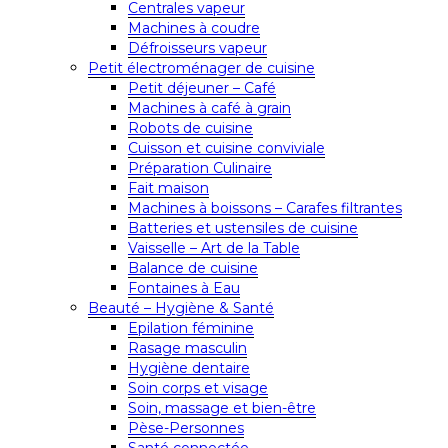
Centrales vapeur
Machines à coudre
Défroisseurs vapeur
Petit électroménager de cuisine
Petit déjeuner – Café
Machines à café à grain
Robots de cuisine
Cuisson et cuisine conviviale
Préparation Culinaire
Fait maison
Machines à boissons – Carafes filtrantes
Batteries et ustensiles de cuisine
Vaisselle – Art de la Table
Balance de cuisine
Fontaines à Eau
Beauté – Hygiène & Santé
Epilation féminine
Rasage masculin
Hygiène dentaire
Soin corps et visage
Soin, massage et bien-être
Pèse-Personnes