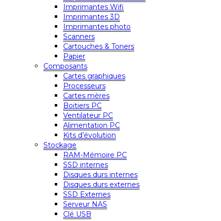
Imprimantes Wifi
Imprimantes 3D
Imprimantes photo
Scanners
Cartouches & Toners
Papier
Composants
Cartes graphiques
Processeurs
Cartes mères
Boitiers PC
Ventilateur PC
Alimentation PC
Kits d’évolution
Stockage
RAM-Mémoire PC
SSD internes
Disques durs internes
Disques durs externes
SSD Externes
Serveur NAS
Clé USB