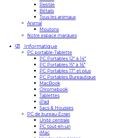
Reptile
Bétails
Tous les animaux
Animal
Moutons
Notre espace marques
Informatique
PC portable-Tablette
PC Portables 12″ à 14″
PC Portables 15″ à 16″
PC Portables 17″ et plus
PC Portables Bureautique
MacBook
Chromebook
Tablettes
iPad
Sacs & Housses
PC de bureau-Ecran
Unité centrale
PC tout-en-un
iMac