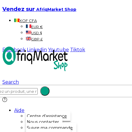
Vendez sur
AfriqMarket Shop
XOF CFA
EUR €
USD $
GBP £
Facebook
Linkedin
Youtube
Tiktok
Search
Aide
Centre d’assistance
Nous contacter
Suivre ma commande