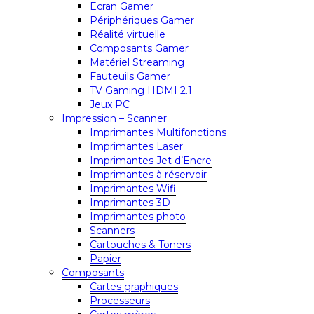
Ecran Gamer
Périphériques Gamer
Réalité virtuelle
Composants Gamer
Matériel Streaming
Fauteuils Gamer
TV Gaming HDMI 2.1
Jeux PC
Impression – Scanner
Imprimantes Multifonctions
Imprimantes Laser
Imprimantes Jet d’Encre
Imprimantes à réservoir
Imprimantes Wifi
Imprimantes 3D
Imprimantes photo
Scanners
Cartouches & Toners
Papier
Composants
Cartes graphiques
Processeurs