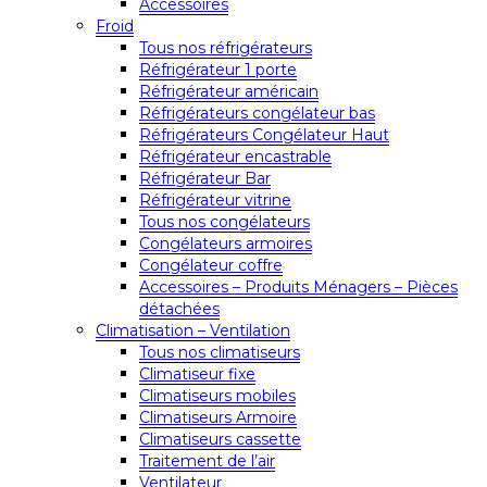
Accessoires
Froid
Tous nos réfrigérateurs
Réfrigérateur 1 porte
Réfrigérateur américain
Réfrigérateurs congélateur bas
Réfrigérateurs Congélateur Haut
Réfrigérateur encastrable
Réfrigérateur Bar
Réfrigérateur vitrine
Tous nos congélateurs
Congélateurs armoires
Congélateur coffre
Accessoires – Produits Ménagers – Pièces
détachées
Climatisation – Ventilation
Tous nos climatiseurs
Climatiseur fixe
Climatiseurs mobiles
Climatiseurs Armoire
Climatiseurs cassette
Traitement de l’air
Ventilateur