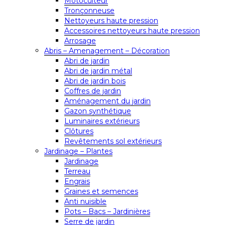
Motoculteur
Tronçonneuse
Nettoyeurs haute pression
Accessoires nettoyeurs haute pression
Arrosage
Abris – Amenagement – Décoration
Abri de jardin
Abri de jardin métal
Abri de jardin bois
Coffres de jardin
Aménagement du jardin
Gazon synthétique
Luminaires extérieurs
Clôtures
Revêtements sol extérieurs
Jardinage – Plantes
Jardinage
Terreau
Engrais
Graines et semences
Anti nuisible
Pots – Bacs – Jardinières
Serre de jardin