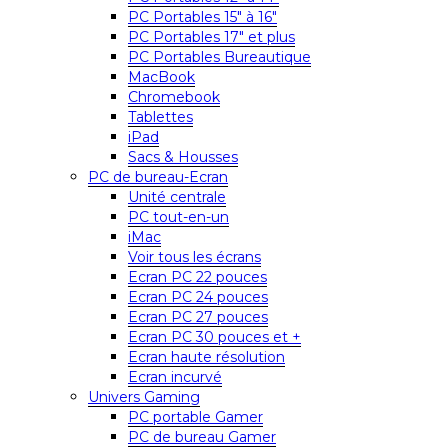
PC Portables 15″ à 16″
PC Portables 17″ et plus
PC Portables Bureautique
MacBook
Chromebook
Tablettes
iPad
Sacs & Housses
PC de bureau-Ecran
Unité centrale
PC tout-en-un
iMac
Voir tous les écrans
Ecran PC 22 pouces
Ecran PC 24 pouces
Ecran PC 27 pouces
Ecran PC 30 pouces et +
Ecran haute résolution
Ecran incurvé
Univers Gaming
PC portable Gamer
PC de bureau Gamer