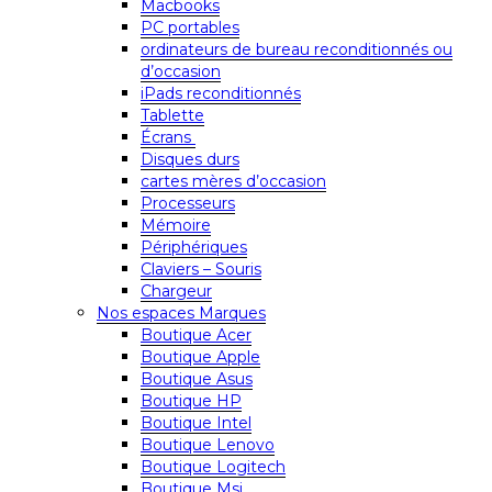
Macbooks
PC portables
ordinateurs de bureau reconditionnés ou
d’occasion
iPads reconditionnés
Tablette
Écrans
Disques durs
cartes mères d’occasion
Processeurs
Mémoire
Périphériques
Claviers – Souris
Chargeur
Nos espaces Marques
Boutique Acer
Boutique Apple
Boutique Asus
Boutique HP
Boutique Intel
Boutique Lenovo
Boutique Logitech
Boutique Msi