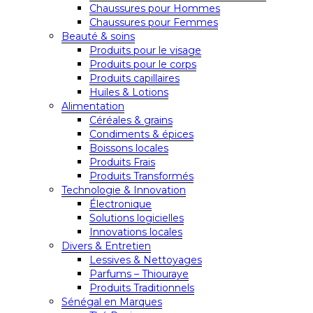
Chaussures pour Hommes
Chaussures pour Femmes
Beauté & soins
Produits pour le visage
Produits pour le corps
Produits capillaires
Huiles & Lotions
Alimentation
Céréales & grains
Condiments & épices
Boissons locales
Produits Frais
Produits Transformés
Technologie & Innovation
Électronique
Solutions logicielles
Innovations locales
Divers & Entretien
Lessives & Nettoyages
Parfums – Thiouraye
Produits Traditionnels
Sénégal en Marques