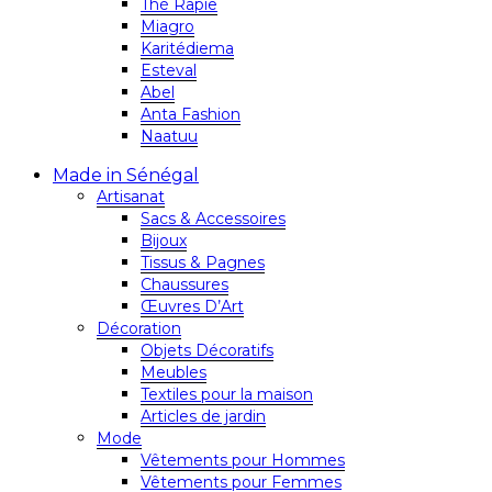
Thé Rapie
Miagro
Karitédiema
Esteval
Abel
Anta Fashion
Naatuu
Made in Sénégal
Artisanat
Sacs & Accessoires
Bijoux
Tissus & Pagnes
Chaussures
Œuvres D’Art
Décoration
Objets Décoratifs
Meubles
Textiles pour la maison
Articles de jardin
Mode
Vêtements pour Hommes
Vêtements pour Femmes