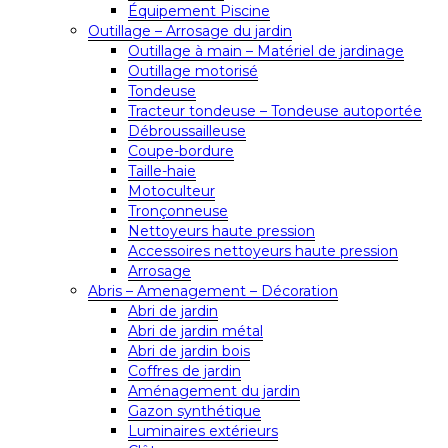
Équipement Piscine
Outillage – Arrosage du jardin
Outillage à main – Matériel de jardinage
Outillage motorisé
Tondeuse
Tracteur tondeuse – Tondeuse autoportée
Débroussailleuse
Coupe-bordure
Taille-haie
Motoculteur
Tronçonneuse
Nettoyeurs haute pression
Accessoires nettoyeurs haute pression
Arrosage
Abris – Amenagement – Décoration
Abri de jardin
Abri de jardin métal
Abri de jardin bois
Coffres de jardin
Aménagement du jardin
Gazon synthétique
Luminaires extérieurs