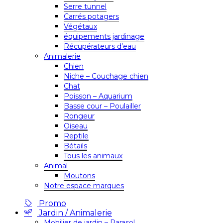
Serre tunnel
Carrés potagers
Végétaux
équipements jardinage
Récupérateurs d’eau
Animalerie
Chien
Niche – Couchage chien
Chat
Poisson – Aquarium
Basse cour – Poulailler
Rongeur
Oiseau
Reptile
Bétails
Tous les animaux
Animal
Moutons
Notre espace marques
Promo
Jardin / Animalerie
Mobilier de jardin – Parasol