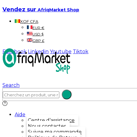
Vendez sur
AfriqMarket Shop
XOF CFA
EUR €
USD $
GBP £
Facebook
Linkedin
Youtube
Tiktok
Search
Aide
Centre d’assistance
Nous contacter
Suivre ma commande