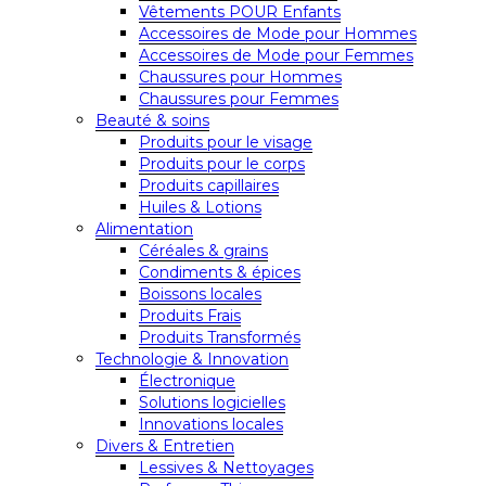
Vêtements POUR Enfants
Accessoires de Mode pour Hommes
Accessoires de Mode pour Femmes
Chaussures pour Hommes
Chaussures pour Femmes
Beauté & soins
Produits pour le visage
Produits pour le corps
Produits capillaires
Huiles & Lotions
Alimentation
Céréales & grains
Condiments & épices
Boissons locales
Produits Frais
Produits Transformés
Technologie & Innovation
Électronique
Solutions logicielles
Innovations locales
Divers & Entretien
Lessives & Nettoyages