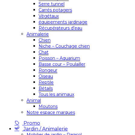
Serre tunnel
Carrés potagers
Végétaux
équipements jardinage
Récupérateurs d’eau
Animalerie
Chien
Niche – Couchage chien
Chat
Poisson – Aquarium
Basse cour – Poulailler
Rongeur
Oiseau
Reptile
Bétails
Tous les animaux
Animal
Moutons
Notre espace marques
Promo
Jardin / Animalerie
Mobilier de jardin – Parasol