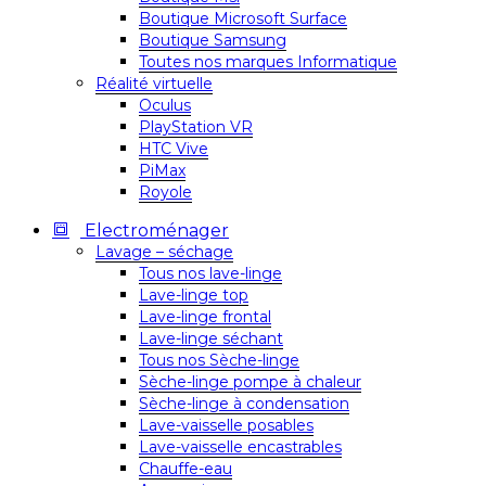
Boutique Microsoft Surface
Boutique Samsung
Toutes nos marques Informatique
Réalité virtuelle
Oculus
PlayStation VR
HTC Vive
PiMax
Royole
Electroménager
Lavage – séchage
Tous nos lave-linge
Lave-linge top
Lave-linge frontal
Lave-linge séchant
Tous nos Sèche-linge
Sèche-linge pompe à chaleur
Sèche-linge à condensation
Lave-vaisselle posables
Lave-vaisselle encastrables
Chauffe-eau