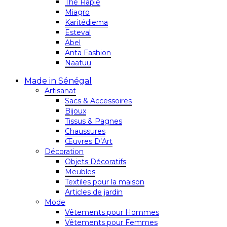
Thé Rapie
Miagro
Karitédiema
Esteval
Abel
Anta Fashion
Naatuu
Made in Sénégal
Artisanat
Sacs & Accessoires
Bijoux
Tissus & Pagnes
Chaussures
Œuvres D’Art
Décoration
Objets Décoratifs
Meubles
Textiles pour la maison
Articles de jardin
Mode
Vêtements pour Hommes
Vêtements pour Femmes