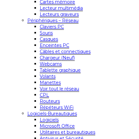
Cartes mémoire
Lecteur multimédia
Lecteurs graveurs
Périphériques – Réseau
Claviers PC
Souris
Casques
Enceintes PC
Câbles et connectiques
Chargeur (Neuf)
Webcams
Tablette graphique
Volants
Manettes
Voir tout le réseau
CPL
Routeurs
Répéteurs WiFi
Logiciels-Bureautiques
Logiciels
Microsoft Office
Utilitaires et bureautiques
Antivirus et Sécurité