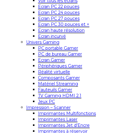
Voir tous les écrans
Ecran PC 22 pouces
Ecran PC 24 pouces
Ecran PC 27 pouces
Ecran PC 30 pouces et +
Ecran haute résolution
Ecran incurvé
Univers Gaming
PC portable Gamer
PC de bureau Gamer
Ecran Gamer
Périphériques Gamer
Réalité virtuelle
Composants Gamer
Matériel Streaming
Fauteuils Gamer
TV Gaming HDMI 2.1
Jeux PC
Impression – Scanner
Imprimantes Multifonctions
Imprimantes Laser
Imprimantes Jet d’Encre
Imprimantes à réservoir