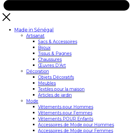
Made in Sénégal
Artisanat
Sacs & Accessoires
Bijoux
Tissus & Pagnes
Chaussures
Œuvres D’Art
Décoration
Objets Décoratifs
Meubles
Textiles pour la maison
Articles de jardin
Mode
Vêtements pour Hommes
Vêtements pour Femmes
Vêtements POUR Enfants
Accessoires de Mode pour Hommes
Accessoires de Mode pour Femmes