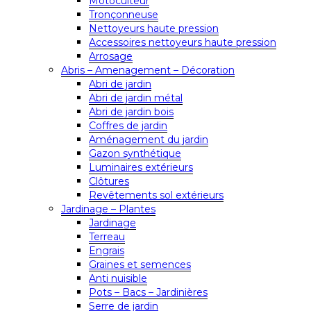
Motoculteur
Tronçonneuse
Nettoyeurs haute pression
Accessoires nettoyeurs haute pression
Arrosage
Abris – Amenagement – Décoration
Abri de jardin
Abri de jardin métal
Abri de jardin bois
Coffres de jardin
Aménagement du jardin
Gazon synthétique
Luminaires extérieurs
Clôtures
Revêtements sol extérieurs
Jardinage – Plantes
Jardinage
Terreau
Engrais
Graines et semences
Anti nuisible
Pots – Bacs – Jardinières
Serre de jardin