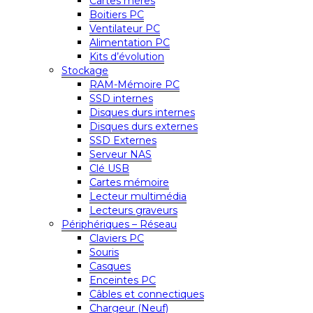
Cartes mères
Boitiers PC
Ventilateur PC
Alimentation PC
Kits d’évolution
Stockage
RAM-Mémoire PC
SSD internes
Disques durs internes
Disques durs externes
SSD Externes
Serveur NAS
Clé USB
Cartes mémoire
Lecteur multimédia
Lecteurs graveurs
Périphériques – Réseau
Claviers PC
Souris
Casques
Enceintes PC
Câbles et connectiques
Chargeur (Neuf)