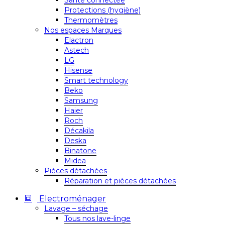
Santé connectée
Protections (hygiène)
Thermomètres
Nos espaces Marques
Elactron
Astech
LG
Hisense
Smart technology
Beko
Samsung
Haier
Roch
Décakila
Deska
Binatone
Midea
Pièces détachées
Réparation et pièces détachées
Electroménager
Lavage – séchage
Tous nos lave-linge