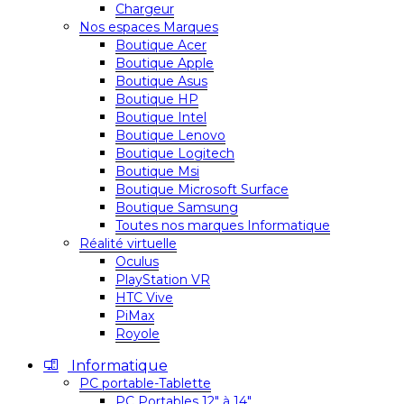
Chargeur
Nos espaces Marques
Boutique Acer
Boutique Apple
Boutique Asus
Boutique HP
Boutique Intel
Boutique Lenovo
Boutique Logitech
Boutique Msi
Boutique Microsoft Surface
Boutique Samsung
Toutes nos marques Informatique
Réalité virtuelle
Oculus
PlayStation VR
HTC Vive
PiMax
Royole
Informatique
PC portable-Tablette
PC Portables 12″ à 14″