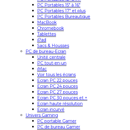
PC Portables 15″ à 16″
PC Portables 17″ et plus
PC Portables Bureautique
MacBook
Chromebook
Tablettes
iPad
Sacs & Housses
PC de bureau-Ecran
Unité centrale
PC tout-en-un
iMac
Voir tous les écrans
Ecran PC 22 pouces
Ecran PC 24 pouces
Ecran PC 27 pouces
Ecran PC 30 pouces et +
Ecran haute résolution
Ecran incurvé
Univers Gaming
PC portable Gamer
PC de bureau Gamer