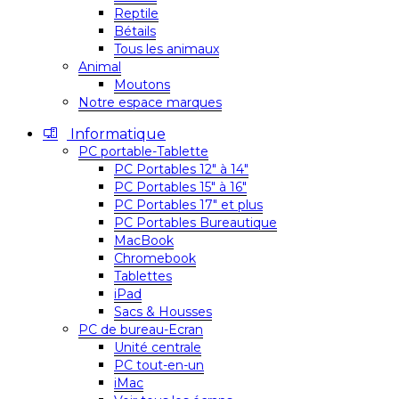
Reptile
Bétails
Tous les animaux
Animal
Moutons
Notre espace marques
Informatique
PC portable-Tablette
PC Portables 12″ à 14″
PC Portables 15″ à 16″
PC Portables 17″ et plus
PC Portables Bureautique
MacBook
Chromebook
Tablettes
iPad
Sacs & Housses
PC de bureau-Ecran
Unité centrale
PC tout-en-un
iMac