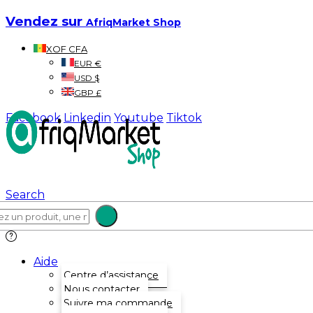
Vendez sur
AfriqMarket Shop
XOF CFA
EUR €
USD $
GBP £
Facebook
Linkedin
Youtube
Tiktok
Search
Aide
Centre d’assistance
Nous contacter
Suivre ma commande