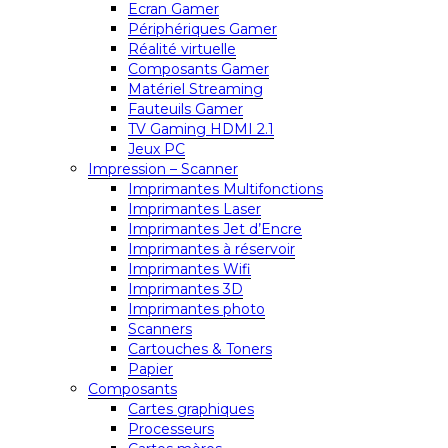
Ecran Gamer
Périphériques Gamer
Réalité virtuelle
Composants Gamer
Matériel Streaming
Fauteuils Gamer
TV Gaming HDMI 2.1
Jeux PC
Impression – Scanner
Imprimantes Multifonctions
Imprimantes Laser
Imprimantes Jet d’Encre
Imprimantes à réservoir
Imprimantes Wifi
Imprimantes 3D
Imprimantes photo
Scanners
Cartouches & Toners
Papier
Composants
Cartes graphiques
Processeurs