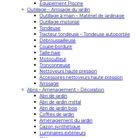
Équipement Piscine
Outillage – Arrosage du jardin
Outillage à main – Matériel de jardinage
Outillage motorisé
Tondeuse
Tracteur tondeuse – Tondeuse autoportée
Débroussailleuse
Coupe-bordure
Taille-haie
Motoculteur
Tronçonneuse
Nettoyeurs haute pression
Accessoires nettoyeurs haute pression
Arrosage
Abris – Amenagement – Décoration
Abri de jardin
Abri de jardin métal
Abri de jardin bois
Coffres de jardin
Aménagement du jardin
Gazon synthétique
Luminaires extérieurs