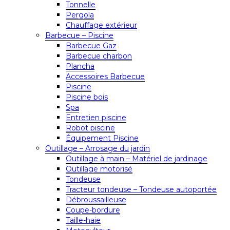
Tonnelle
Pergola
Chauffage extérieur
Barbecue – Piscine
Barbecue Gaz
Barbecue charbon
Plancha
Accessoires Barbecue
Piscine
Piscine bois
Spa
Entretien piscine
Robot piscine
Équipement Piscine
Outillage – Arrosage du jardin
Outillage à main – Matériel de jardinage
Outillage motorisé
Tondeuse
Tracteur tondeuse – Tondeuse autoportée
Débroussailleuse
Coupe-bordure
Taille-haie