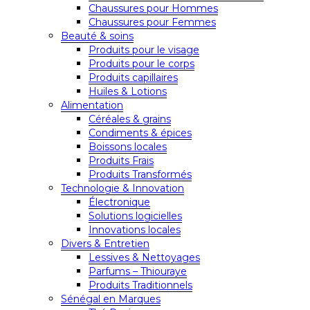
Chaussures pour Hommes
Chaussures pour Femmes
Beauté & soins
Produits pour le visage
Produits pour le corps
Produits capillaires
Huiles & Lotions
Alimentation
Céréales & grains
Condiments & épices
Boissons locales
Produits Frais
Produits Transformés
Technologie & Innovation
Électronique
Solutions logicielles
Innovations locales
Divers & Entretien
Lessives & Nettoyages
Parfums – Thiouraye
Produits Traditionnels
Sénégal en Marques