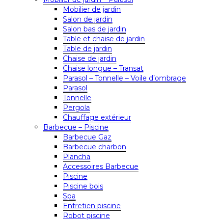
Mobilier de jardin
Salon de jardin
Salon bas de jardin
Table et chaise de jardin
Table de jardin
Chaise de jardin
Chaise longue – Transat
Parasol – Tonnelle – Voile d’ombrage
Parasol
Tonnelle
Pergola
Chauffage extérieur
Barbecue – Piscine
Barbecue Gaz
Barbecue charbon
Plancha
Accessoires Barbecue
Piscine
Piscine bois
Spa
Entretien piscine
Robot piscine