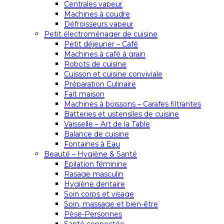
Centrales vapeur
Machines à coudre
Défroisseurs vapeur
Petit électroménager de cuisine
Petit déjeuner – Café
Machines à café à grain
Robots de cuisine
Cuisson et cuisine conviviale
Préparation Culinaire
Fait maison
Machines à boissons – Carafes filtrantes
Batteries et ustensiles de cuisine
Vaisselle – Art de la Table
Balance de cuisine
Fontaines à Eau
Beauté – Hygiène & Santé
Epilation féminine
Rasage masculin
Hygiène dentaire
Soin corps et visage
Soin, massage et bien-être
Pèse-Personnes