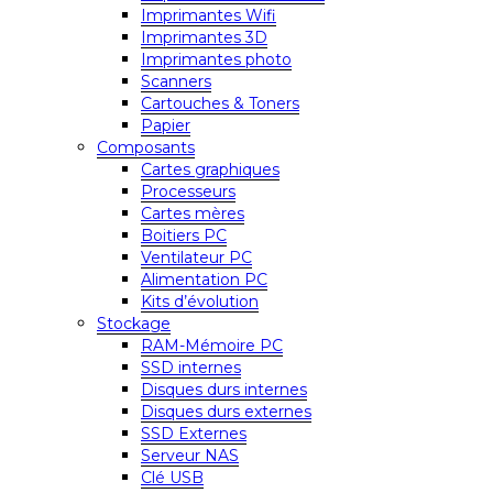
Imprimantes Wifi
Imprimantes 3D
Imprimantes photo
Scanners
Cartouches & Toners
Papier
Composants
Cartes graphiques
Processeurs
Cartes mères
Boitiers PC
Ventilateur PC
Alimentation PC
Kits d’évolution
Stockage
RAM-Mémoire PC
SSD internes
Disques durs internes
Disques durs externes
SSD Externes
Serveur NAS
Clé USB