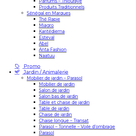
Parfums – Thiouraye
Produits Traditionnels
Sénégal en Marques
Thé Rapie
Miagro
Karitédiema
Esteval
Abel
Anta Fashion
Naatuu
Promo
Jardin / Animalerie
Mobilier de jardin – Parasol
Mobilier de jardin
Salon de jardin
Salon bas de jardin
Table et chaise de jardin
Table de jardin
Chaise de jardin
Chaise longue – Transat
Parasol – Tonnelle – Voile d’ombrage
Parasol