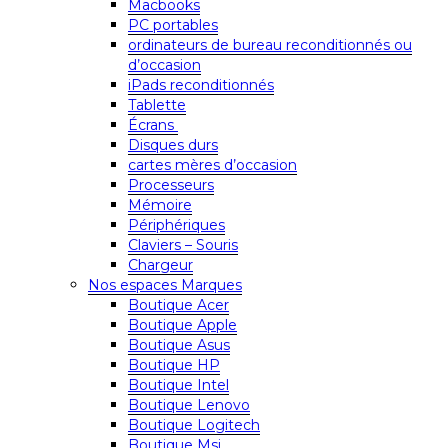
Macbooks
PC portables
ordinateurs de bureau reconditionnés ou
d’occasion
iPads reconditionnés
Tablette
Écrans
Disques durs
cartes mères d’occasion
Processeurs
Mémoire
Périphériques
Claviers – Souris
Chargeur
Nos espaces Marques
Boutique Acer
Boutique Apple
Boutique Asus
Boutique HP
Boutique Intel
Boutique Lenovo
Boutique Logitech
Boutique Msi