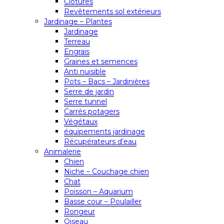
Clôtures
Revêtements sol extérieurs
Jardinage – Plantes
Jardinage
Terreau
Engrais
Graines et semences
Anti nuisible
Pots – Bacs – Jardinières
Serre de jardin
Serre tunnel
Carrés potagers
Végétaux
équipements jardinage
Récupérateurs d’eau
Animalerie
Chien
Niche – Couchage chien
Chat
Poisson – Aquarium
Basse cour – Poulailler
Rongeur
Oiseau