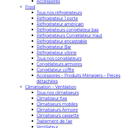
Accessoires
Froid
Tous nos réfrigérateurs
Réfrigérateur 1 porte
Réfrigérateur américain
Réfrigérateurs congélateur bas
Réfrigérateurs Congélateur Haut
Réfrigérateur encastrable
Réfrigérateur Bar
Réfrigérateur vitrine
Tous nos congélateurs
Congélateurs armoires
Congélateur coffre
Accessoires – Produits Ménagers – Pièces
détachées
Climatisation – Ventilation
Tous nos climatiseurs
Climatiseur fixe
Climatiseurs mobiles
Climatiseurs Armoire
Climatiseurs cassette
Traitement de l’air
Ventilateur