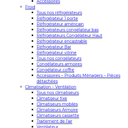
Accessoires
Froid
Tous nos réfrigérateurs
Réfrigérateur 1 porte
Réfrigérateur américain
Réfrigérateurs congélateur bas
Réfrigérateurs Congélateur Haut
Réfrigérateur encastrable
Réfrigérateur Bar
Réfrigérateur vitrine
Tous nos congélateurs
Congélateurs armoires
Congélateur coffre
Accessoires – Produits Ménagers – Pièces
détachées
Climatisation – Ventilation
Tous nos climatiseurs
Climatiseur fixe
Climatiseurs mobiles
Climatiseurs Armoire
Climatiseurs cassette
Traitement de l’air
Ventilateur