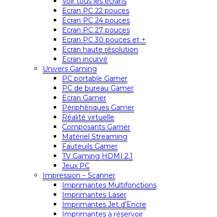
Voir tous les écrans
Ecran PC 22 pouces
Ecran PC 24 pouces
Ecran PC 27 pouces
Ecran PC 30 pouces et +
Ecran haute résolution
Ecran incurvé
Univers Gaming
PC portable Gamer
PC de bureau Gamer
Ecran Gamer
Périphériques Gamer
Réalité virtuelle
Composants Gamer
Matériel Streaming
Fauteuils Gamer
TV Gaming HDMI 2.1
Jeux PC
Impression – Scanner
Imprimantes Multifonctions
Imprimantes Laser
Imprimantes Jet d’Encre
Imprimantes à réservoir