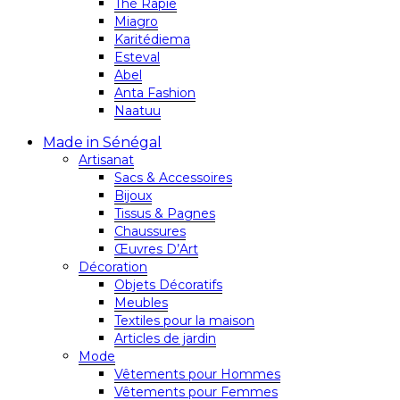
Thé Rapie
Miagro
Karitédiema
Esteval
Abel
Anta Fashion
Naatuu
Made in Sénégal
Artisanat
Sacs & Accessoires
Bijoux
Tissus & Pagnes
Chaussures
Œuvres D’Art
Décoration
Objets Décoratifs
Meubles
Textiles pour la maison
Articles de jardin
Mode
Vêtements pour Hommes
Vêtements pour Femmes