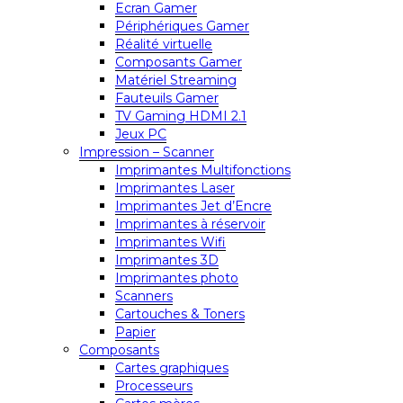
Ecran Gamer
Périphériques Gamer
Réalité virtuelle
Composants Gamer
Matériel Streaming
Fauteuils Gamer
TV Gaming HDMI 2.1
Jeux PC
Impression – Scanner
Imprimantes Multifonctions
Imprimantes Laser
Imprimantes Jet d’Encre
Imprimantes à réservoir
Imprimantes Wifi
Imprimantes 3D
Imprimantes photo
Scanners
Cartouches & Toners
Papier
Composants
Cartes graphiques
Processeurs