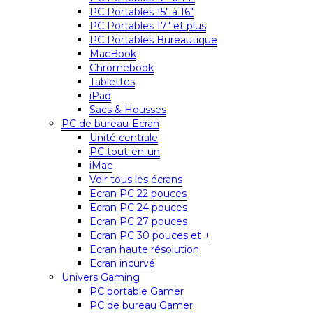
PC Portables 15″ à 16″
PC Portables 17″ et plus
PC Portables Bureautique
MacBook
Chromebook
Tablettes
iPad
Sacs & Housses
PC de bureau-Ecran
Unité centrale
PC tout-en-un
iMac
Voir tous les écrans
Ecran PC 22 pouces
Ecran PC 24 pouces
Ecran PC 27 pouces
Ecran PC 30 pouces et +
Ecran haute résolution
Ecran incurvé
Univers Gaming
PC portable Gamer
PC de bureau Gamer