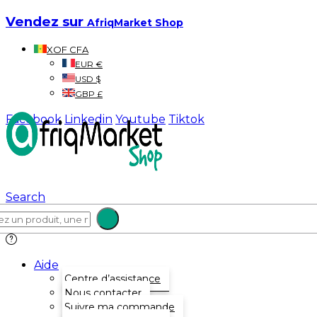
Vendez sur
AfriqMarket Shop
XOF CFA
EUR €
USD $
GBP £
Facebook
Linkedin
Youtube
Tiktok
Search
Aide
Centre d’assistance
Nous contacter
Suivre ma commande