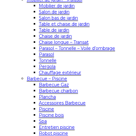
Mobilier de jardin
Salon de jardin
Salon bas de jardin
Table et chaise de jardin
Table de jardin
Chaise de jardin
Chaise longue – Transat
Parasol – Tonnelle – Voile d’ombrage
Parasol
Tonnelle
Pergola
Chauffage extérieur
Barbecue – Piscine
Barbecue Gaz
Barbecue charbon
Plancha
Accessoires Barbecue
Piscine
Piscine bois
Spa
Entretien piscine
Robot piscine