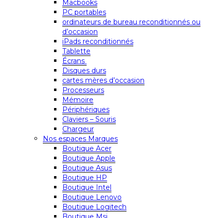
Macbooks
PC portables
ordinateurs de bureau reconditionnés ou
d’occasion
iPads reconditionnés
Tablette
Écrans
Disques durs
cartes mères d’occasion
Processeurs
Mémoire
Périphériques
Claviers – Souris
Chargeur
Nos espaces Marques
Boutique Acer
Boutique Apple
Boutique Asus
Boutique HP
Boutique Intel
Boutique Lenovo
Boutique Logitech
Boutique Msi