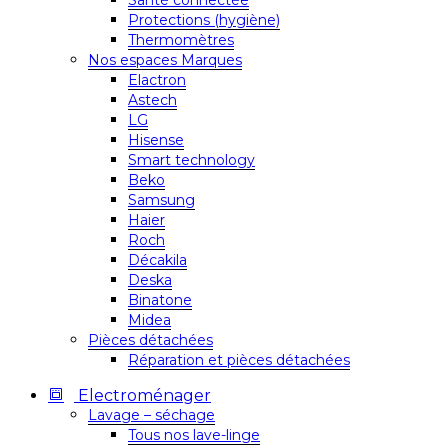
Santé connectée
Protections (hygiène)
Thermomètres
Nos espaces Marques
Elactron
Astech
LG
Hisense
Smart technology
Beko
Samsung
Haier
Roch
Décakila
Deska
Binatone
Midea
Pièces détachées
Réparation et pièces détachées
Electroménager
Lavage – séchage
Tous nos lave-linge