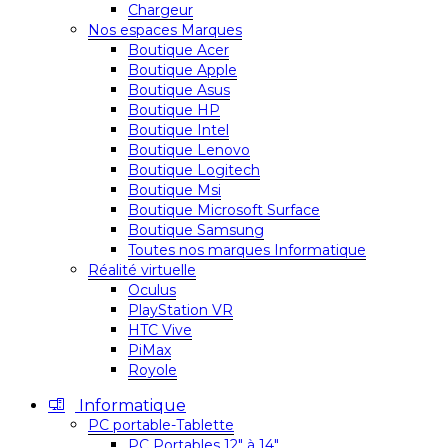
Chargeur
Nos espaces Marques
Boutique Acer
Boutique Apple
Boutique Asus
Boutique HP
Boutique Intel
Boutique Lenovo
Boutique Logitech
Boutique Msi
Boutique Microsoft Surface
Boutique Samsung
Toutes nos marques Informatique
Réalité virtuelle
Oculus
PlayStation VR
HTC Vive
PiMax
Royole
Informatique
PC portable-Tablette
PC Portables 12″ à 14″