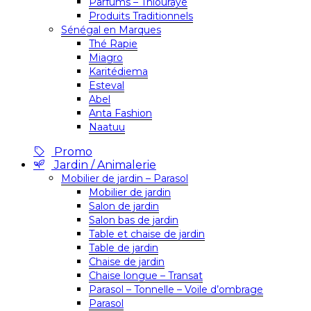
Parfums – Thiouraye
Produits Traditionnels
Sénégal en Marques
Thé Rapie
Miagro
Karitédiema
Esteval
Abel
Anta Fashion
Naatuu
Promo
Jardin / Animalerie
Mobilier de jardin – Parasol
Mobilier de jardin
Salon de jardin
Salon bas de jardin
Table et chaise de jardin
Table de jardin
Chaise de jardin
Chaise longue – Transat
Parasol – Tonnelle – Voile d’ombrage
Parasol