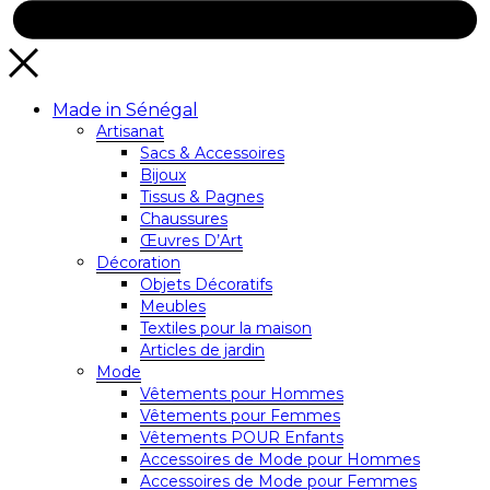
Made in Sénégal
Artisanat
Sacs & Accessoires
Bijoux
Tissus & Pagnes
Chaussures
Œuvres D’Art
Décoration
Objets Décoratifs
Meubles
Textiles pour la maison
Articles de jardin
Mode
Vêtements pour Hommes
Vêtements pour Femmes
Vêtements POUR Enfants
Accessoires de Mode pour Hommes
Accessoires de Mode pour Femmes