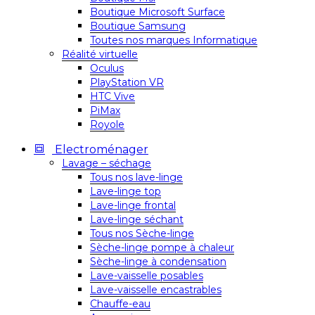
Boutique Microsoft Surface
Boutique Samsung
Toutes nos marques Informatique
Réalité virtuelle
Oculus
PlayStation VR
HTC Vive
PiMax
Royole
Electroménager
Lavage – séchage
Tous nos lave-linge
Lave-linge top
Lave-linge frontal
Lave-linge séchant
Tous nos Sèche-linge
Sèche-linge pompe à chaleur
Sèche-linge à condensation
Lave-vaisselle posables
Lave-vaisselle encastrables
Chauffe-eau