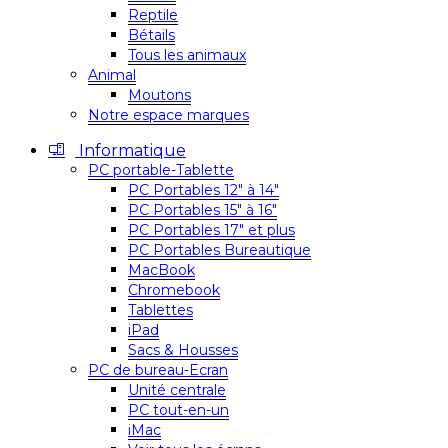
Reptile
Bétails
Tous les animaux
Animal
Moutons
Notre espace marques
Informatique
PC portable-Tablette
PC Portables 12″ à 14″
PC Portables 15″ à 16″
PC Portables 17″ et plus
PC Portables Bureautique
MacBook
Chromebook
Tablettes
iPad
Sacs & Housses
PC de bureau-Ecran
Unité centrale
PC tout-en-un
iMac