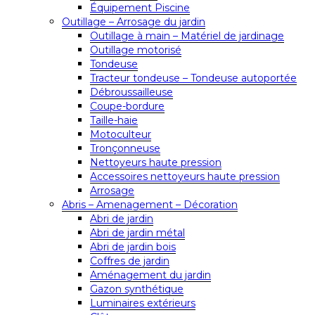
Équipement Piscine
Outillage – Arrosage du jardin
Outillage à main – Matériel de jardinage
Outillage motorisé
Tondeuse
Tracteur tondeuse – Tondeuse autoportée
Débroussailleuse
Coupe-bordure
Taille-haie
Motoculteur
Tronçonneuse
Nettoyeurs haute pression
Accessoires nettoyeurs haute pression
Arrosage
Abris – Amenagement – Décoration
Abri de jardin
Abri de jardin métal
Abri de jardin bois
Coffres de jardin
Aménagement du jardin
Gazon synthétique
Luminaires extérieurs