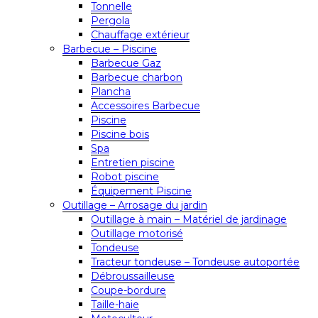
Tonnelle
Pergola
Chauffage extérieur
Barbecue – Piscine
Barbecue Gaz
Barbecue charbon
Plancha
Accessoires Barbecue
Piscine
Piscine bois
Spa
Entretien piscine
Robot piscine
Équipement Piscine
Outillage – Arrosage du jardin
Outillage à main – Matériel de jardinage
Outillage motorisé
Tondeuse
Tracteur tondeuse – Tondeuse autoportée
Débroussailleuse
Coupe-bordure
Taille-haie