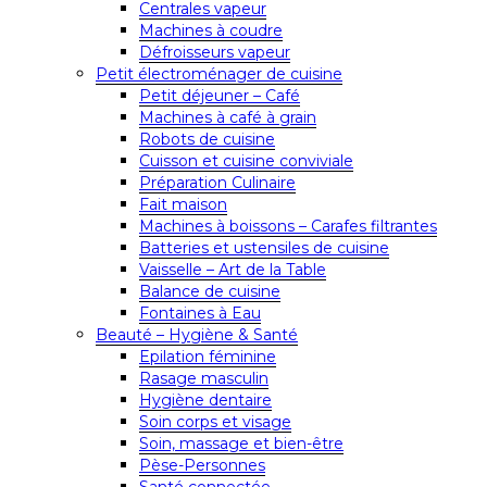
Centrales vapeur
Machines à coudre
Défroisseurs vapeur
Petit électroménager de cuisine
Petit déjeuner – Café
Machines à café à grain
Robots de cuisine
Cuisson et cuisine conviviale
Préparation Culinaire
Fait maison
Machines à boissons – Carafes filtrantes
Batteries et ustensiles de cuisine
Vaisselle – Art de la Table
Balance de cuisine
Fontaines à Eau
Beauté – Hygiène & Santé
Epilation féminine
Rasage masculin
Hygiène dentaire
Soin corps et visage
Soin, massage et bien-être
Pèse-Personnes