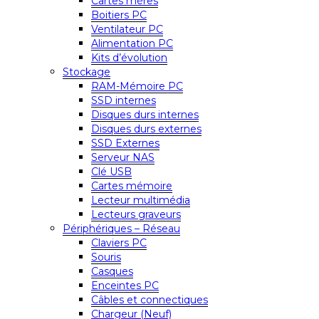
Cartes mères
Boitiers PC
Ventilateur PC
Alimentation PC
Kits d’évolution
Stockage
RAM-Mémoire PC
SSD internes
Disques durs internes
Disques durs externes
SSD Externes
Serveur NAS
Clé USB
Cartes mémoire
Lecteur multimédia
Lecteurs graveurs
Périphériques – Réseau
Claviers PC
Souris
Casques
Enceintes PC
Câbles et connectiques
Chargeur (Neuf)