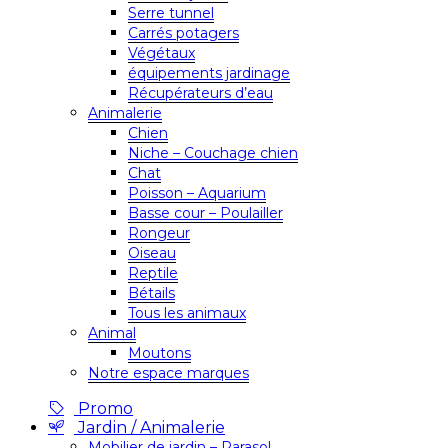
Serre tunnel
Carrés potagers
Végétaux
équipements jardinage
Récupérateurs d’eau
Animalerie
Chien
Niche – Couchage chien
Chat
Poisson – Aquarium
Basse cour – Poulailler
Rongeur
Oiseau
Reptile
Bétails
Tous les animaux
Animal
Moutons
Notre espace marques
Promo
Jardin / Animalerie
Mobilier de jardin – Parasol