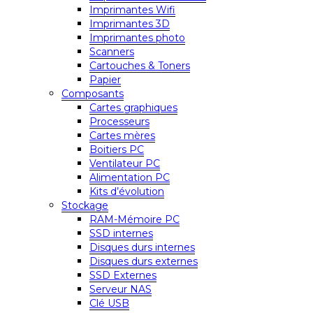
Imprimantes Wifi
Imprimantes 3D
Imprimantes photo
Scanners
Cartouches & Toners
Papier
Composants
Cartes graphiques
Processeurs
Cartes mères
Boitiers PC
Ventilateur PC
Alimentation PC
Kits d’évolution
Stockage
RAM-Mémoire PC
SSD internes
Disques durs internes
Disques durs externes
SSD Externes
Serveur NAS
Clé USB