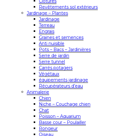
Clôtures
Revêtements sol extérieurs
Jardinage – Plantes
Jardinage
Terreau
Engrais
Graines et semences
Anti nuisible
Pots – Bacs – Jardinières
Serre de jardin
Serre tunnel
Carrés potagers
Végétaux
équipements jardinage
Récupérateurs d’eau
Animalerie
Chien
Niche – Couchage chien
Chat
Poisson – Aquarium
Basse cour – Poulailler
Rongeur
Oiseau