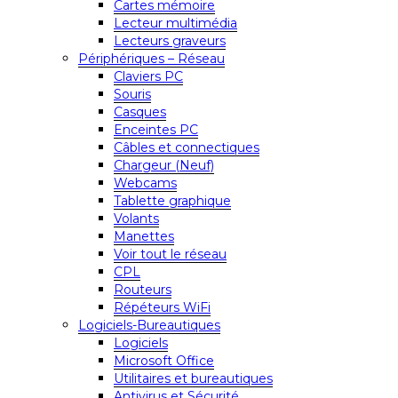
Cartes mémoire
Lecteur multimédia
Lecteurs graveurs
Périphériques – Réseau
Claviers PC
Souris
Casques
Enceintes PC
Câbles et connectiques
Chargeur (Neuf)
Webcams
Tablette graphique
Volants
Manettes
Voir tout le réseau
CPL
Routeurs
Répéteurs WiFi
Logiciels-Bureautiques
Logiciels
Microsoft Office
Utilitaires et bureautiques
Antivirus et Sécurité