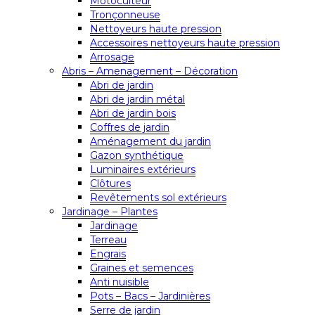
Motoculteur
Tronçonneuse
Nettoyeurs haute pression
Accessoires nettoyeurs haute pression
Arrosage
Abris – Amenagement – Décoration
Abri de jardin
Abri de jardin métal
Abri de jardin bois
Coffres de jardin
Aménagement du jardin
Gazon synthétique
Luminaires extérieurs
Clôtures
Revêtements sol extérieurs
Jardinage – Plantes
Jardinage
Terreau
Engrais
Graines et semences
Anti nuisible
Pots – Bacs – Jardinières
Serre de jardin