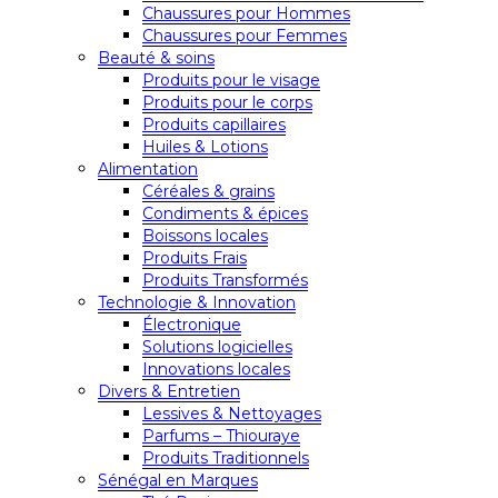
Chaussures pour Hommes
Chaussures pour Femmes
Beauté & soins
Produits pour le visage
Produits pour le corps
Produits capillaires
Huiles & Lotions
Alimentation
Céréales & grains
Condiments & épices
Boissons locales
Produits Frais
Produits Transformés
Technologie & Innovation
Électronique
Solutions logicielles
Innovations locales
Divers & Entretien
Lessives & Nettoyages
Parfums – Thiouraye
Produits Traditionnels
Sénégal en Marques