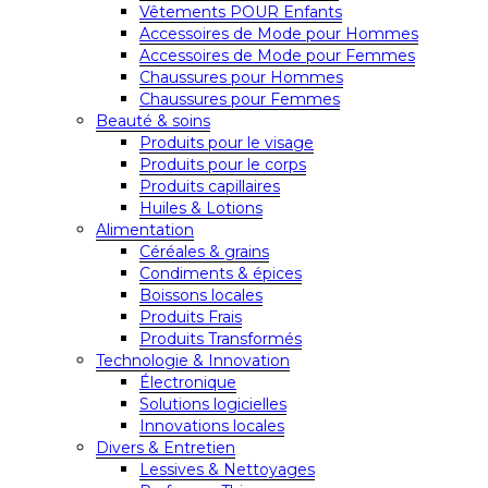
Vêtements POUR Enfants
Accessoires de Mode pour Hommes
Accessoires de Mode pour Femmes
Chaussures pour Hommes
Chaussures pour Femmes
Beauté & soins
Produits pour le visage
Produits pour le corps
Produits capillaires
Huiles & Lotions
Alimentation
Céréales & grains
Condiments & épices
Boissons locales
Produits Frais
Produits Transformés
Technologie & Innovation
Électronique
Solutions logicielles
Innovations locales
Divers & Entretien
Lessives & Nettoyages