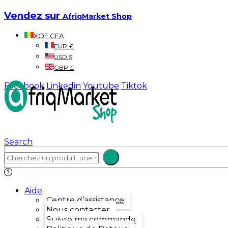
Vendez sur
AfriqMarket Shop
XOF CFA
EUR €
USD $
GBP £
Facebook
Linkedin
Youtube
Tiktok
Search
Aide
Centre d’assistance
Nous contacter
Suivre ma commande