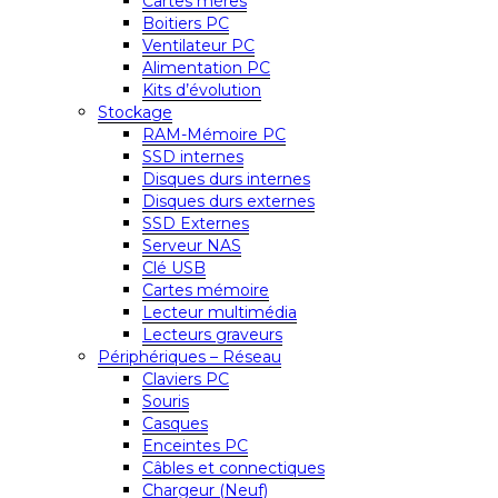
Cartes mères
Boitiers PC
Ventilateur PC
Alimentation PC
Kits d’évolution
Stockage
RAM-Mémoire PC
SSD internes
Disques durs internes
Disques durs externes
SSD Externes
Serveur NAS
Clé USB
Cartes mémoire
Lecteur multimédia
Lecteurs graveurs
Périphériques – Réseau
Claviers PC
Souris
Casques
Enceintes PC
Câbles et connectiques
Chargeur (Neuf)