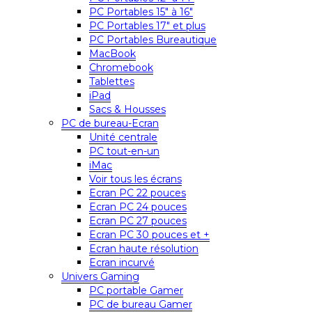
PC Portables 15″ à 16″
PC Portables 17″ et plus
PC Portables Bureautique
MacBook
Chromebook
Tablettes
iPad
Sacs & Housses
PC de bureau-Ecran
Unité centrale
PC tout-en-un
iMac
Voir tous les écrans
Ecran PC 22 pouces
Ecran PC 24 pouces
Ecran PC 27 pouces
Ecran PC 30 pouces et +
Ecran haute résolution
Ecran incurvé
Univers Gaming
PC portable Gamer
PC de bureau Gamer