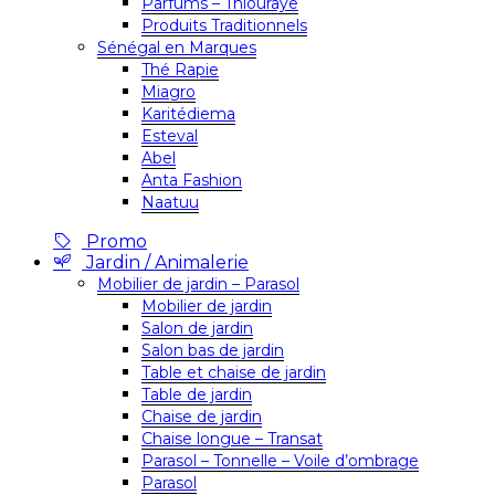
Parfums – Thiouraye
Produits Traditionnels
Sénégal en Marques
Thé Rapie
Miagro
Karitédiema
Esteval
Abel
Anta Fashion
Naatuu
Promo
Jardin / Animalerie
Mobilier de jardin – Parasol
Mobilier de jardin
Salon de jardin
Salon bas de jardin
Table et chaise de jardin
Table de jardin
Chaise de jardin
Chaise longue – Transat
Parasol – Tonnelle – Voile d’ombrage
Parasol