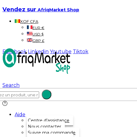
Vendez sur
AfriqMarket Shop
XOF CFA
EUR €
USD $
GBP £
Facebook
Linkedin
Youtube
Tiktok
Search
Aide
Centre d’assistance
Nous contacter
Suivre ma commande