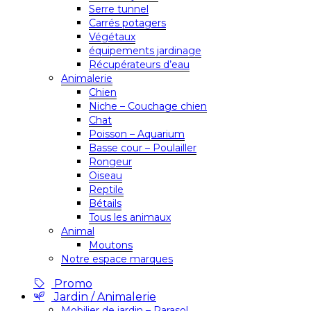
Serre tunnel
Carrés potagers
Végétaux
équipements jardinage
Récupérateurs d’eau
Animalerie
Chien
Niche – Couchage chien
Chat
Poisson – Aquarium
Basse cour – Poulailler
Rongeur
Oiseau
Reptile
Bétails
Tous les animaux
Animal
Moutons
Notre espace marques
Promo
Jardin / Animalerie
Mobilier de jardin – Parasol