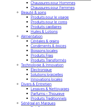
Chaussures pour Hommes
Chaussures pour Femmes
Beauté & soins
Produits pour le visage
Produits pour le corps
Produits capillaires
Huiles & Lotions
Alimentation
Céréales & grains
Condiments & épices
Boissons locales
Produits Frais
Produits Transformés
Technologie & Innovation
Électronique
Solutions logicielles
Innovations locales
Divers & Entretien
Lessives & Nettoyages
Parfums – Thiouraye
Produits Traditionnels
Sénégal en Marques