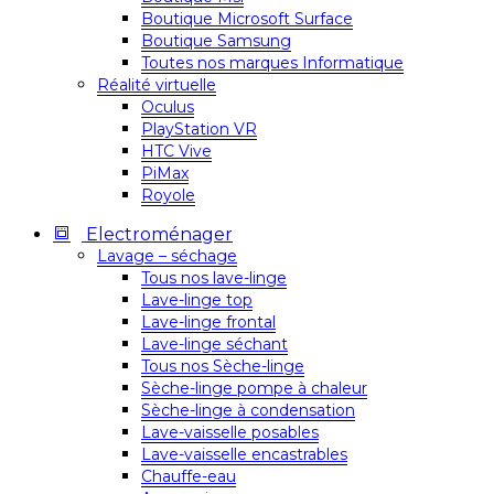
Boutique Microsoft Surface
Boutique Samsung
Toutes nos marques Informatique
Réalité virtuelle
Oculus
PlayStation VR
HTC Vive
PiMax
Royole
Electroménager
Lavage – séchage
Tous nos lave-linge
Lave-linge top
Lave-linge frontal
Lave-linge séchant
Tous nos Sèche-linge
Sèche-linge pompe à chaleur
Sèche-linge à condensation
Lave-vaisselle posables
Lave-vaisselle encastrables
Chauffe-eau