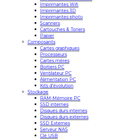
Imprimantes Wifi
Imprimantes 3D
Imprimantes photo
Scanners
Cartouches & Toners
Papier
Composants
Cartes graphiques
Processeurs
Cartes mères
Boitiers PC
Ventilateur PC
Alimentation PC
Kits d’évolution
Stockage
RAM-Mémoire PC
SSD internes
Disques durs internes
Disques durs externes
SSD Externes
Serveur NAS
Clé USB