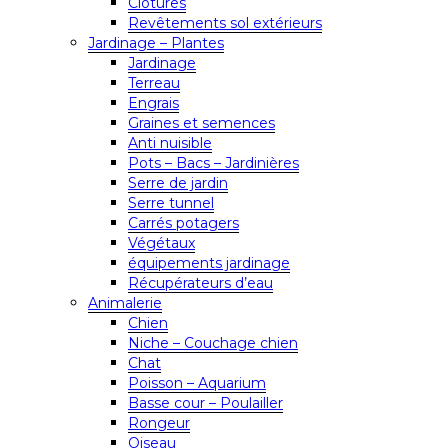
Clôtures
Revêtements sol extérieurs
Jardinage – Plantes
Jardinage
Terreau
Engrais
Graines et semences
Anti nuisible
Pots – Bacs – Jardinières
Serre de jardin
Serre tunnel
Carrés potagers
Végétaux
équipements jardinage
Récupérateurs d’eau
Animalerie
Chien
Niche – Couchage chien
Chat
Poisson – Aquarium
Basse cour – Poulailler
Rongeur
Oiseau