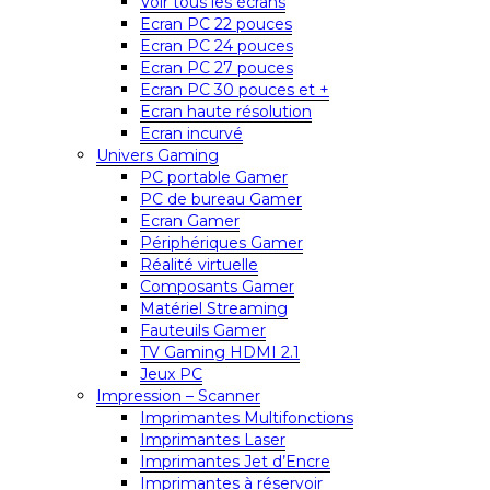
Voir tous les écrans
Ecran PC 22 pouces
Ecran PC 24 pouces
Ecran PC 27 pouces
Ecran PC 30 pouces et +
Ecran haute résolution
Ecran incurvé
Univers Gaming
PC portable Gamer
PC de bureau Gamer
Ecran Gamer
Périphériques Gamer
Réalité virtuelle
Composants Gamer
Matériel Streaming
Fauteuils Gamer
TV Gaming HDMI 2.1
Jeux PC
Impression – Scanner
Imprimantes Multifonctions
Imprimantes Laser
Imprimantes Jet d’Encre
Imprimantes à réservoir