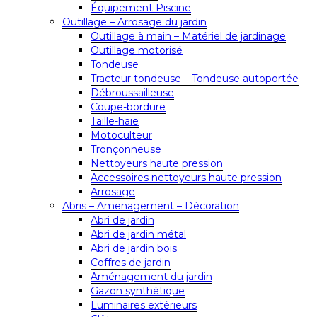
Équipement Piscine
Outillage – Arrosage du jardin
Outillage à main – Matériel de jardinage
Outillage motorisé
Tondeuse
Tracteur tondeuse – Tondeuse autoportée
Débroussailleuse
Coupe-bordure
Taille-haie
Motoculteur
Tronçonneuse
Nettoyeurs haute pression
Accessoires nettoyeurs haute pression
Arrosage
Abris – Amenagement – Décoration
Abri de jardin
Abri de jardin métal
Abri de jardin bois
Coffres de jardin
Aménagement du jardin
Gazon synthétique
Luminaires extérieurs