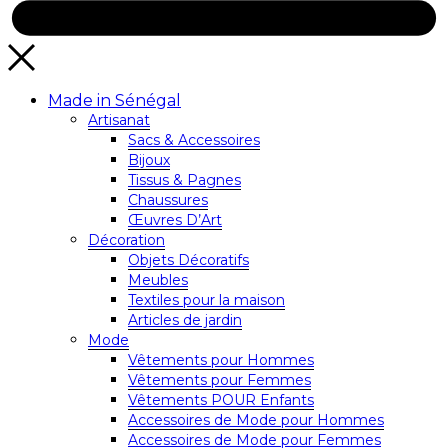
Made in Sénégal
Artisanat
Sacs & Accessoires
Bijoux
Tissus & Pagnes
Chaussures
Œuvres D’Art
Décoration
Objets Décoratifs
Meubles
Textiles pour la maison
Articles de jardin
Mode
Vêtements pour Hommes
Vêtements pour Femmes
Vêtements POUR Enfants
Accessoires de Mode pour Hommes
Accessoires de Mode pour Femmes