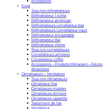
Accessoires
Froid
Tous nos réfrigérateurs
Réfrigérateur 1 porte
Réfrigérateur américain
Réfrigérateurs congélateur bas
Réfrigérateurs Congélateur Haut
Réfrigérateur encastrable
Réfrigérateur Bar
Réfrigérateur vitrine
Tous nos congélateurs
Congélateurs armoires
Congélateur coffre
Accessoires – Produits Ménagers – Pièces
détachées
Climatisation – Ventilation
Tous nos climatiseurs
Climatiseur fixe
Climatiseurs mobiles
Climatiseurs Armoire
Climatiseurs cassette
Traitement de l’air
Ventilateur