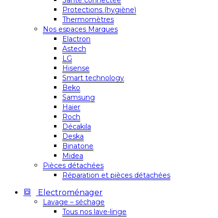
Santé connectée
Protections (hygiène)
Thermomètres
Nos espaces Marques
Elactron
Astech
LG
Hisense
Smart technology
Beko
Samsung
Haier
Roch
Décakila
Deska
Binatone
Midea
Pièces détachées
Réparation et pièces détachées
Electroménager
Lavage – séchage
Tous nos lave-linge