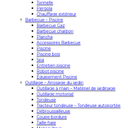
Tonnelle
Pergola
Chauffage extérieur
Barbecue – Piscine
Barbecue Gaz
Barbecue charbon
Plancha
Accessoires Barbecue
Piscine
Piscine bois
Spa
Entretien piscine
Robot piscine
Équipement Piscine
Outillage – Arrosage du jardin
Outillage à main – Matériel de jardinage
Outillage motorisé
Tondeuse
Tracteur tondeuse – Tondeuse autoportée
Débroussailleuse
Coupe-bordure
Taille-haie