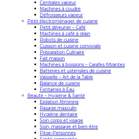
Centrales vapeur
Machines à coudre
Défroisseurs vapeur
Petit électroménager de cuisine
Petit déjeuner – Café
Machines à café à grain
Robots de cuisine
Cuisson et cuisine conviviale
Préparation Culinaire
Fait maison
Machines à boissons – Carafes filtrantes
Batteries et ustensiles de cuisine
Vaisselle – Art de la Table
Balance de cuisine
Fontaines à Eau
Beauté – Hygiène & Santé
Epilation féminine
Rasage masculin
Hygiène dentaire
Soin corps et visage
Soin, massage et bien-être
Pèse-Personnes