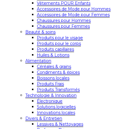
Vêtements POUR Enfants
Accessoires de Mode pour Hommes
Accessoires de Mode pour Femmes
Chaussures pour Hommes
Chaussures pour Femmes
Beauté & soins
Produits pour le visage
Produits pour le corps
Produits capillaires
Huiles & Lotions
Alimentation
Céréales & grains
Condiments & épices
Boissons locales
Produits Frais
Produits Transformés
Technologie & Innovation
Électronique
Solutions logicielles
Innovations locales
Divers & Entretien
Lessives & Nettoyages