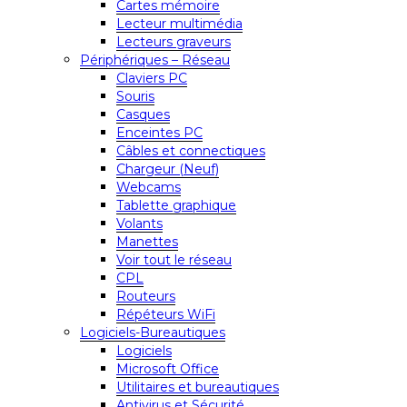
Cartes mémoire
Lecteur multimédia
Lecteurs graveurs
Périphériques – Réseau
Claviers PC
Souris
Casques
Enceintes PC
Câbles et connectiques
Chargeur (Neuf)
Webcams
Tablette graphique
Volants
Manettes
Voir tout le réseau
CPL
Routeurs
Répéteurs WiFi
Logiciels-Bureautiques
Logiciels
Microsoft Office
Utilitaires et bureautiques
Antivirus et Sécurité