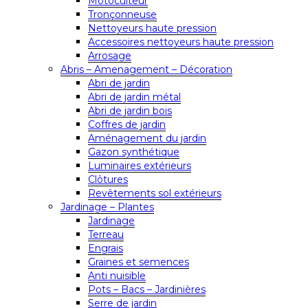
Motoculteur
Tronçonneuse
Nettoyeurs haute pression
Accessoires nettoyeurs haute pression
Arrosage
Abris – Amenagement – Décoration
Abri de jardin
Abri de jardin métal
Abri de jardin bois
Coffres de jardin
Aménagement du jardin
Gazon synthétique
Luminaires extérieurs
Clôtures
Revêtements sol extérieurs
Jardinage – Plantes
Jardinage
Terreau
Engrais
Graines et semences
Anti nuisible
Pots – Bacs – Jardinières
Serre de jardin