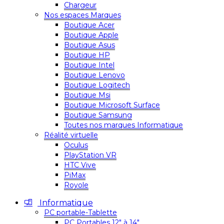
Chargeur
Nos espaces Marques
Boutique Acer
Boutique Apple
Boutique Asus
Boutique HP
Boutique Intel
Boutique Lenovo
Boutique Logitech
Boutique Msi
Boutique Microsoft Surface
Boutique Samsung
Toutes nos marques Informatique
Réalité virtuelle
Oculus
PlayStation VR
HTC Vive
PiMax
Royole
Informatique
PC portable-Tablette
PC Portables 12″ à 14″