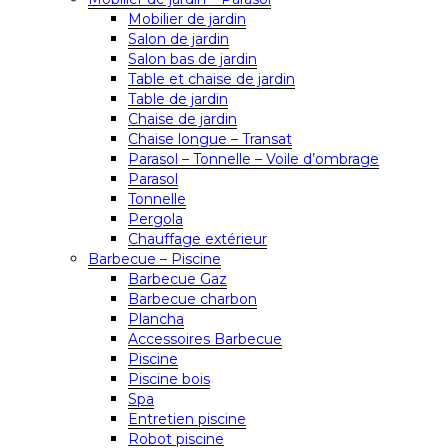
Mobilier de jardin
Salon de jardin
Salon bas de jardin
Table et chaise de jardin
Table de jardin
Chaise de jardin
Chaise longue – Transat
Parasol – Tonnelle – Voile d’ombrage
Parasol
Tonnelle
Pergola
Chauffage extérieur
Barbecue – Piscine
Barbecue Gaz
Barbecue charbon
Plancha
Accessoires Barbecue
Piscine
Piscine bois
Spa
Entretien piscine
Robot piscine