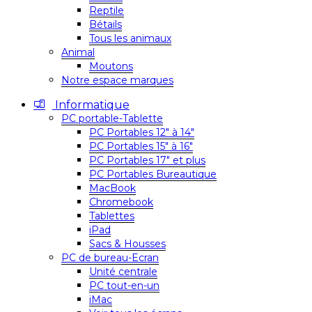
Reptile
Bétails
Tous les animaux
Animal
Moutons
Notre espace marques
Informatique
PC portable-Tablette
PC Portables 12″ à 14″
PC Portables 15″ à 16″
PC Portables 17″ et plus
PC Portables Bureautique
MacBook
Chromebook
Tablettes
iPad
Sacs & Housses
PC de bureau-Ecran
Unité centrale
PC tout-en-un
iMac