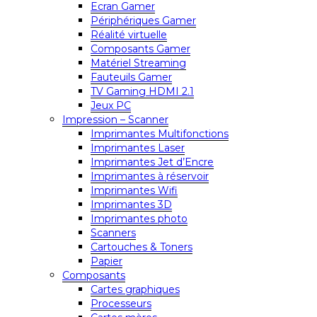
Ecran Gamer
Périphériques Gamer
Réalité virtuelle
Composants Gamer
Matériel Streaming
Fauteuils Gamer
TV Gaming HDMI 2.1
Jeux PC
Impression – Scanner
Imprimantes Multifonctions
Imprimantes Laser
Imprimantes Jet d’Encre
Imprimantes à réservoir
Imprimantes Wifi
Imprimantes 3D
Imprimantes photo
Scanners
Cartouches & Toners
Papier
Composants
Cartes graphiques
Processeurs