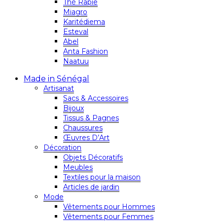
Thé Rapie
Miagro
Karitédiema
Esteval
Abel
Anta Fashion
Naatuu
Made in Sénégal
Artisanat
Sacs & Accessoires
Bijoux
Tissus & Pagnes
Chaussures
Œuvres D’Art
Décoration
Objets Décoratifs
Meubles
Textiles pour la maison
Articles de jardin
Mode
Vêtements pour Hommes
Vêtements pour Femmes