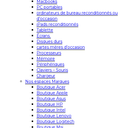
Macbooks
PC portables
ordinateurs de bureau reconditionnés ou
d’occasion
iPads reconditionnés
Tablette
Écrans
Disques durs
cartes mères d’occasion
Processeurs
Mémoire
Périphériques
Claviers – Souris
Chargeur
Nos espaces Marques
Boutique Acer
Boutique Apple
Boutique Asus
Boutique HP
Boutique Intel
Boutique Lenovo
Boutique Logitech
Boutique Msi