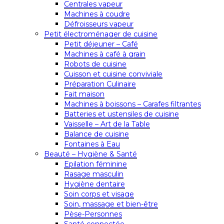
Centrales vapeur
Machines à coudre
Défroisseurs vapeur
Petit électroménager de cuisine
Petit déjeuner – Café
Machines à café à grain
Robots de cuisine
Cuisson et cuisine conviviale
Préparation Culinaire
Fait maison
Machines à boissons – Carafes filtrantes
Batteries et ustensiles de cuisine
Vaisselle – Art de la Table
Balance de cuisine
Fontaines à Eau
Beauté – Hygiène & Santé
Epilation féminine
Rasage masculin
Hygiène dentaire
Soin corps et visage
Soin, massage et bien-être
Pèse-Personnes