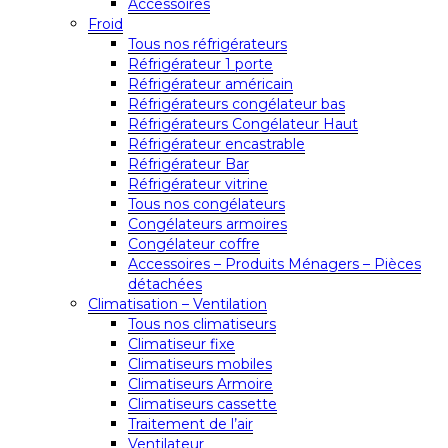
Accessoires
Froid
Tous nos réfrigérateurs
Réfrigérateur 1 porte
Réfrigérateur américain
Réfrigérateurs congélateur bas
Réfrigérateurs Congélateur Haut
Réfrigérateur encastrable
Réfrigérateur Bar
Réfrigérateur vitrine
Tous nos congélateurs
Congélateurs armoires
Congélateur coffre
Accessoires – Produits Ménagers – Pièces
détachées
Climatisation – Ventilation
Tous nos climatiseurs
Climatiseur fixe
Climatiseurs mobiles
Climatiseurs Armoire
Climatiseurs cassette
Traitement de l’air
Ventilateur