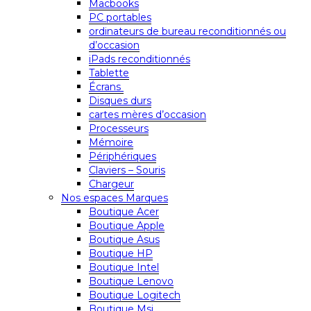
Macbooks
PC portables
ordinateurs de bureau reconditionnés ou
d’occasion
iPads reconditionnés
Tablette
Écrans
Disques durs
cartes mères d’occasion
Processeurs
Mémoire
Périphériques
Claviers – Souris
Chargeur
Nos espaces Marques
Boutique Acer
Boutique Apple
Boutique Asus
Boutique HP
Boutique Intel
Boutique Lenovo
Boutique Logitech
Boutique Msi