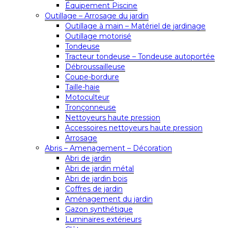
Équipement Piscine
Outillage – Arrosage du jardin
Outillage à main – Matériel de jardinage
Outillage motorisé
Tondeuse
Tracteur tondeuse – Tondeuse autoportée
Débroussailleuse
Coupe-bordure
Taille-haie
Motoculteur
Tronçonneuse
Nettoyeurs haute pression
Accessoires nettoyeurs haute pression
Arrosage
Abris – Amenagement – Décoration
Abri de jardin
Abri de jardin métal
Abri de jardin bois
Coffres de jardin
Aménagement du jardin
Gazon synthétique
Luminaires extérieurs