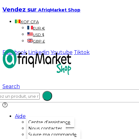
Vendez sur
AfriqMarket Shop
XOF CFA
EUR €
USD $
GBP £
Facebook
Linkedin
Youtube
Tiktok
Search
Aide
Centre d’assistance
Nous contacter
Suivre ma commande