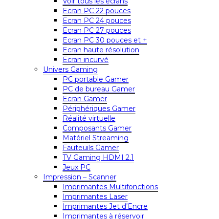
Voir tous les écrans
Ecran PC 22 pouces
Ecran PC 24 pouces
Ecran PC 27 pouces
Ecran PC 30 pouces et +
Ecran haute résolution
Ecran incurvé
Univers Gaming
PC portable Gamer
PC de bureau Gamer
Ecran Gamer
Périphériques Gamer
Réalité virtuelle
Composants Gamer
Matériel Streaming
Fauteuils Gamer
TV Gaming HDMI 2.1
Jeux PC
Impression – Scanner
Imprimantes Multifonctions
Imprimantes Laser
Imprimantes Jet d’Encre
Imprimantes à réservoir