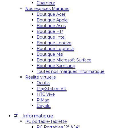
Chargeur
Nos espaces Marques
Boutique Acer
Boutique Apple
Boutique Asus
Boutique HP
Boutique Intel
Boutique Lenovo
Boutique Logitech
Boutique Msi
Boutique Microsoft Surface
Boutique Samsung
Toutes nos marques Informatique
Réalité virtuelle
Oculus
PlayStation VR
HTC Vive
PiMax
Royole
Informatique
PC portable-Tablette
PC Portables 12″ à 14″