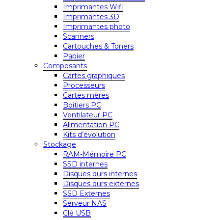
Imprimantes Wifi
Imprimantes 3D
Imprimantes photo
Scanners
Cartouches & Toners
Papier
Composants
Cartes graphiques
Processeurs
Cartes mères
Boitiers PC
Ventilateur PC
Alimentation PC
Kits d’évolution
Stockage
RAM-Mémoire PC
SSD internes
Disques durs internes
Disques durs externes
SSD Externes
Serveur NAS
Clé USB