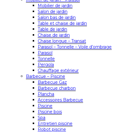
Mobilier de jardin
Salon de jardin
Salon bas de jardin
Table et chaise de jardin
Table de jardin
Chaise de jardin
Chaise longue – Transat
Parasol – Tonnelle – Voile d’ombrage
Parasol
Tonnelle
Pergola
Chauffage extérieur
Barbecue – Piscine
Barbecue Gaz
Barbecue charbon
Plancha
Accessoires Barbecue
Piscine
Piscine bois
Spa
Entretien piscine
Robot piscine