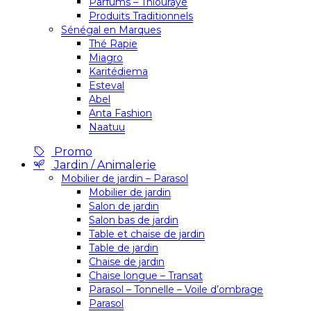
Parfums – Thiouraye
Produits Traditionnels
Sénégal en Marques
Thé Rapie
Miagro
Karitédiema
Esteval
Abel
Anta Fashion
Naatuu
Promo
Jardin / Animalerie
Mobilier de jardin – Parasol
Mobilier de jardin
Salon de jardin
Salon bas de jardin
Table et chaise de jardin
Table de jardin
Chaise de jardin
Chaise longue – Transat
Parasol – Tonnelle – Voile d’ombrage
Parasol