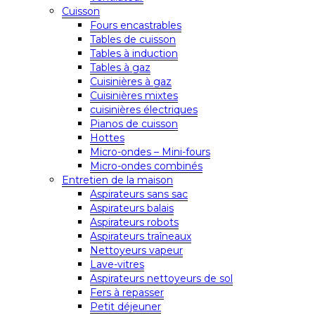
Cuisson
Fours encastrables
Tables de cuisson
Tables à induction
Tables à gaz
Cuisinières à gaz
Cuisinières mixtes
cuisinières électriques
Pianos de cuisson
Hottes
Micro-ondes – Mini-fours
Micro-ondes combinés
Entretien de la maison
Aspirateurs sans sac
Aspirateurs balais
Aspirateurs robots
Aspirateurs traîneaux
Nettoyeurs vapeur
Lave-vitres
Aspirateurs nettoyeurs de sol
Fers à repasser
Petit déjeuner