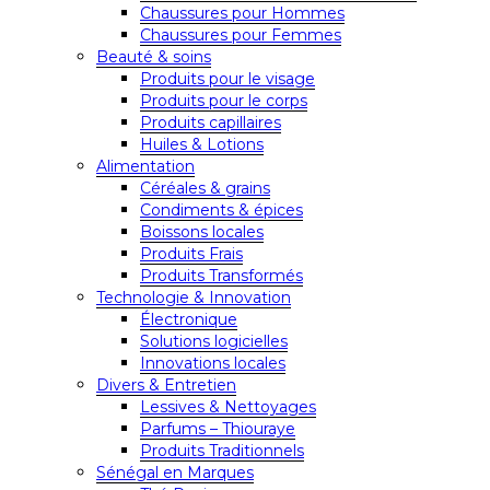
Chaussures pour Hommes
Chaussures pour Femmes
Beauté & soins
Produits pour le visage
Produits pour le corps
Produits capillaires
Huiles & Lotions
Alimentation
Céréales & grains
Condiments & épices
Boissons locales
Produits Frais
Produits Transformés
Technologie & Innovation
Électronique
Solutions logicielles
Innovations locales
Divers & Entretien
Lessives & Nettoyages
Parfums – Thiouraye
Produits Traditionnels
Sénégal en Marques