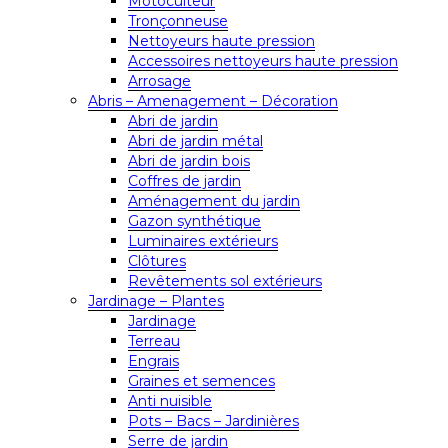
Motoculteur
Tronçonneuse
Nettoyeurs haute pression
Accessoires nettoyeurs haute pression
Arrosage
Abris – Amenagement – Décoration
Abri de jardin
Abri de jardin métal
Abri de jardin bois
Coffres de jardin
Aménagement du jardin
Gazon synthétique
Luminaires extérieurs
Clôtures
Revêtements sol extérieurs
Jardinage – Plantes
Jardinage
Terreau
Engrais
Graines et semences
Anti nuisible
Pots – Bacs – Jardinières
Serre de jardin