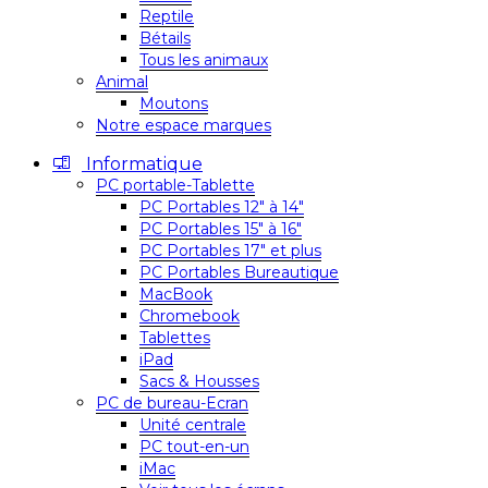
Reptile
Bétails
Tous les animaux
Animal
Moutons
Notre espace marques
Informatique
PC portable-Tablette
PC Portables 12″ à 14″
PC Portables 15″ à 16″
PC Portables 17″ et plus
PC Portables Bureautique
MacBook
Chromebook
Tablettes
iPad
Sacs & Housses
PC de bureau-Ecran
Unité centrale
PC tout-en-un
iMac