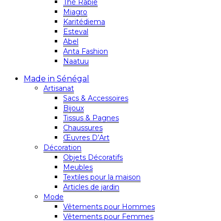
Thé Rapie
Miagro
Karitédiema
Esteval
Abel
Anta Fashion
Naatuu
Made in Sénégal
Artisanat
Sacs & Accessoires
Bijoux
Tissus & Pagnes
Chaussures
Œuvres D’Art
Décoration
Objets Décoratifs
Meubles
Textiles pour la maison
Articles de jardin
Mode
Vêtements pour Hommes
Vêtements pour Femmes