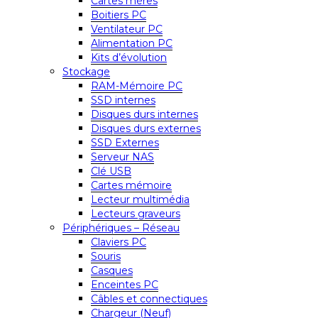
Cartes mères
Boitiers PC
Ventilateur PC
Alimentation PC
Kits d’évolution
Stockage
RAM-Mémoire PC
SSD internes
Disques durs internes
Disques durs externes
SSD Externes
Serveur NAS
Clé USB
Cartes mémoire
Lecteur multimédia
Lecteurs graveurs
Périphériques – Réseau
Claviers PC
Souris
Casques
Enceintes PC
Câbles et connectiques
Chargeur (Neuf)