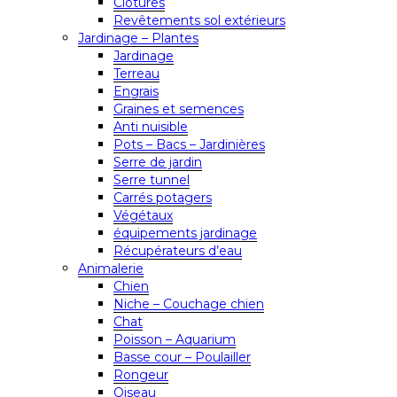
Clôtures
Revêtements sol extérieurs
Jardinage – Plantes
Jardinage
Terreau
Engrais
Graines et semences
Anti nuisible
Pots – Bacs – Jardinières
Serre de jardin
Serre tunnel
Carrés potagers
Végétaux
équipements jardinage
Récupérateurs d’eau
Animalerie
Chien
Niche – Couchage chien
Chat
Poisson – Aquarium
Basse cour – Poulailler
Rongeur
Oiseau