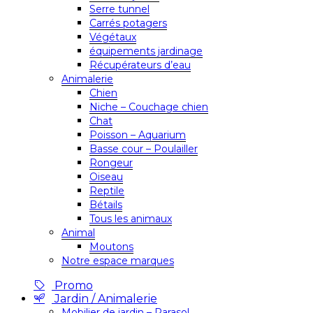
Serre tunnel
Carrés potagers
Végétaux
équipements jardinage
Récupérateurs d’eau
Animalerie
Chien
Niche – Couchage chien
Chat
Poisson – Aquarium
Basse cour – Poulailler
Rongeur
Oiseau
Reptile
Bétails
Tous les animaux
Animal
Moutons
Notre espace marques
Promo
Jardin / Animalerie
Mobilier de jardin – Parasol