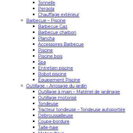
Tonnelle
Pergola
Chauffage extérieur
Barbecue – Piscine
Barbecue Gaz
Barbecue charbon
Plancha
Accessoires Barbecue
Piscine
Piscine bois
Spa
Entretien piscine
Robot piscine
Équipement Piscine
Outillage – Arrosage du jardin
Outillage à main – Matériel de jardinage
Outillage motorisé
Tondeuse
Tracteur tondeuse – Tondeuse autoportée
Débroussailleuse
Coupe-bordure
Taille-haie