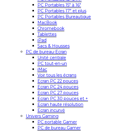
PC Portables 15″ à 16″
PC Portables 17″ et plus
PC Portables Bureautique
MacBook
Chromebook
Tablettes
iPad
Sacs & Housses
PC de bureau-Ecran
Unité centrale
PC tout-en-un
iMac
Voir tous les écrans
Ecran PC 22 pouces
Ecran PC 24 pouces
Ecran PC 27 pouces
Ecran PC 30 pouces et +
Ecran haute résolution
Ecran incurvé
Univers Gaming
PC portable Gamer
PC de bureau Gamer