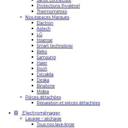
Santé connectée
Protections (hygiène)
Thermomètres
Nos espaces Marques
Elactron
Astech
LG
Hisense
Smart technology
Beko
Samsung
Haier
Roch
Décakila
Deska
Binatone
Midea
Pièces détachées
Réparation et pièces détachées
Electroménager
Lavage – séchage
Tous nos lave-linge