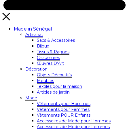
Made in Sénégal
Artisanat
Sacs & Accessoires
Bijoux
Tissus & Pagnes
Chaussures
Œuvres D’Art
Décoration
Objets Décoratifs
Meubles
Textiles pour la maison
Articles de jardin
Mode
Vêtements pour Hommes
Vêtements pour Femmes
Vêtements POUR Enfants
Accessoires de Mode pour Hommes
Accessoires de Mode pour Femmes