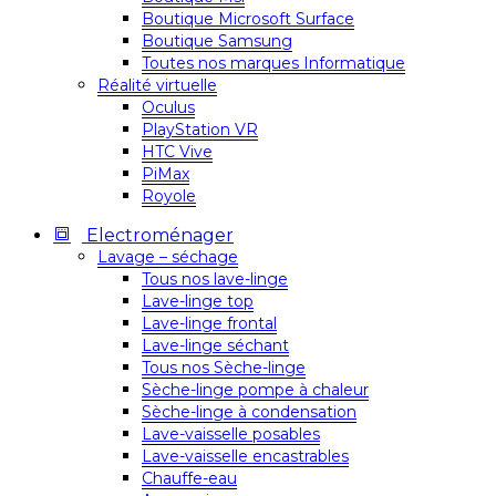
Boutique Microsoft Surface
Boutique Samsung
Toutes nos marques Informatique
Réalité virtuelle
Oculus
PlayStation VR
HTC Vive
PiMax
Royole
Electroménager
Lavage – séchage
Tous nos lave-linge
Lave-linge top
Lave-linge frontal
Lave-linge séchant
Tous nos Sèche-linge
Sèche-linge pompe à chaleur
Sèche-linge à condensation
Lave-vaisselle posables
Lave-vaisselle encastrables
Chauffe-eau