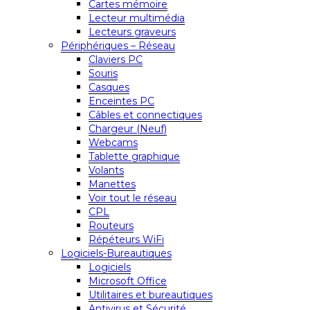
Cartes mémoire
Lecteur multimédia
Lecteurs graveurs
Périphériques – Réseau
Claviers PC
Souris
Casques
Enceintes PC
Câbles et connectiques
Chargeur (Neuf)
Webcams
Tablette graphique
Volants
Manettes
Voir tout le réseau
CPL
Routeurs
Répéteurs WiFi
Logiciels-Bureautiques
Logiciels
Microsoft Office
Utilitaires et bureautiques
Antivirus et Sécurité