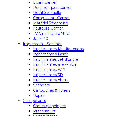
Ecran Gamer
Périphériques Gamer
Réalité virtuelle
Composants Gamer
Matériel Streaming
Fauteuils Gamer
TV Gaming HDMI 2.1
Jeux PC
Impression – Scanner
Imprimantes Multifonctions
Imprimantes Laser
Imprimantes Jet d’Encre
Imprimantes à réservoir
Imprimantes Wifi
Imprimantes 3D
Imprimantes photo
Scanners
Cartouches & Toners
Papier
Composants
Cartes graphiques
Processeurs