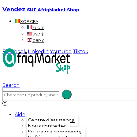
Vendez sur
AfriqMarket Shop
XOF CFA
EUR €
USD $
GBP £
Facebook
Linkedin
Youtube
Tiktok
Search
Aide
Centre d’assistance
Nous contacter
Suivre ma commande