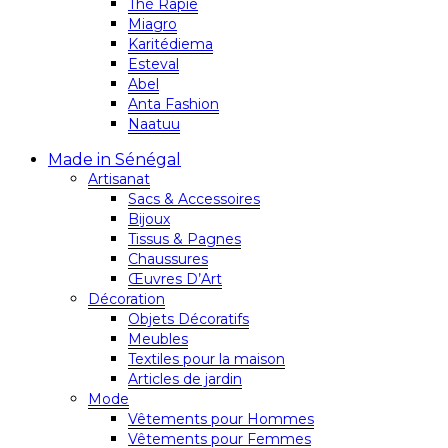
Thé Rapie
Miagro
Karitédiema
Esteval
Abel
Anta Fashion
Naatuu
Made in Sénégal
Artisanat
Sacs & Accessoires
Bijoux
Tissus & Pagnes
Chaussures
Œuvres D’Art
Décoration
Objets Décoratifs
Meubles
Textiles pour la maison
Articles de jardin
Mode
Vêtements pour Hommes
Vêtements pour Femmes