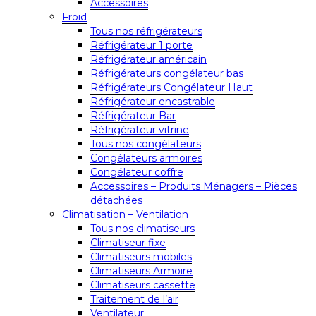
Accessoires
Froid
Tous nos réfrigérateurs
Réfrigérateur 1 porte
Réfrigérateur américain
Réfrigérateurs congélateur bas
Réfrigérateurs Congélateur Haut
Réfrigérateur encastrable
Réfrigérateur Bar
Réfrigérateur vitrine
Tous nos congélateurs
Congélateurs armoires
Congélateur coffre
Accessoires – Produits Ménagers – Pièces
détachées
Climatisation – Ventilation
Tous nos climatiseurs
Climatiseur fixe
Climatiseurs mobiles
Climatiseurs Armoire
Climatiseurs cassette
Traitement de l’air
Ventilateur