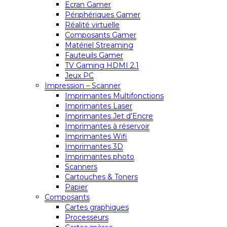
Ecran Gamer
Périphériques Gamer
Réalité virtuelle
Composants Gamer
Matériel Streaming
Fauteuils Gamer
TV Gaming HDMI 2.1
Jeux PC
Impression – Scanner
Imprimantes Multifonctions
Imprimantes Laser
Imprimantes Jet d’Encre
Imprimantes à réservoir
Imprimantes Wifi
Imprimantes 3D
Imprimantes photo
Scanners
Cartouches & Toners
Papier
Composants
Cartes graphiques
Processeurs