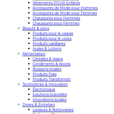
Vêtements POUR Enfants
Accessoires de Mode pour Hommes
Accessoires de Mode pour Femmes
Chaussures pour Hommes
Chaussures pour Femmes
Beauté & soins
Produits pour le visage
Produits pour le corps
Produits capillaires
Huiles & Lotions
Alimentation
Céréales & grains
Condiments & épices
Boissons locales
Produits Frais
Produits Transformés
Technologie & Innovation
Électronique
Solutions logicielles
Innovations locales
Divers & Entretien
Lessives & Nettoyages