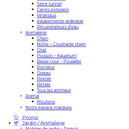
Serre tunnel
Carrés potagers
Végétaux
équipements jardinage
Récupérateurs d’eau
Animalerie
Chien
Niche – Couchage chien
Chat
Poisson – Aquarium
Basse cour – Poulailler
Rongeur
Oiseau
Reptile
Bétails
Tous les animaux
Animal
Moutons
Notre espace marques
Promo
Jardin / Animalerie
Mobilier de jardin – Parasol