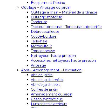
Équipement Piscine
Outillage – Arrosage du jardin
Outillage à main – Matériel de jardinage
Outillage motorisé
Tondeuse
Tracteur tondeuse – Tondeuse autoportée
Débroussailleuse
Coupe-bordure
Taille-haie
Motoculteur
Tronçonneuse
Nettoyeurs haute pression
Accessoires nettoyeurs haute pression
Arrosage
Abris – Amenagement – Décoration
Abri de jardin
Abri de jardin métal
Abri de jardin bois
Coffres de jardin
Aménagement du jardin
Gazon synthétique
Luminaires extérieurs