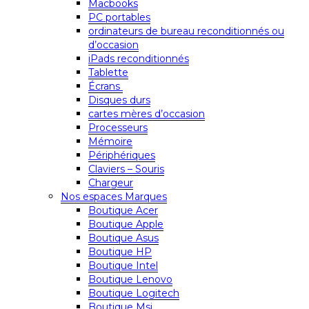
Macbooks
PC portables
ordinateurs de bureau reconditionnés ou
d’occasion
iPads reconditionnés
Tablette
Écrans
Disques durs
cartes mères d’occasion
Processeurs
Mémoire
Périphériques
Claviers – Souris
Chargeur
Nos espaces Marques
Boutique Acer
Boutique Apple
Boutique Asus
Boutique HP
Boutique Intel
Boutique Lenovo
Boutique Logitech
Boutique Msi