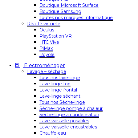
Boutique Microsoft Surface
Boutique Samsung
Toutes nos marques Informatique
Réalité virtuelle
Oculus
PlayStation VR
HTC Vive
PiMax
Royole
Electroménager
Lavage – séchage
Tous nos lave-linge
Lave-linge top
Lave-linge frontal
Lave-linge séchant
Tous nos Sèche-linge
Sèche-linge pompe à chaleur
Sèche-linge à condensation
Lave-vaisselle posables
Lave-vaisselle encastrables
Chauffe-eau