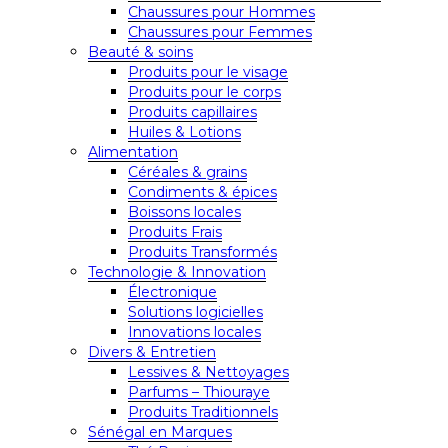
Chaussures pour Hommes
Chaussures pour Femmes
Beauté & soins
Produits pour le visage
Produits pour le corps
Produits capillaires
Huiles & Lotions
Alimentation
Céréales & grains
Condiments & épices
Boissons locales
Produits Frais
Produits Transformés
Technologie & Innovation
Électronique
Solutions logicielles
Innovations locales
Divers & Entretien
Lessives & Nettoyages
Parfums – Thiouraye
Produits Traditionnels
Sénégal en Marques