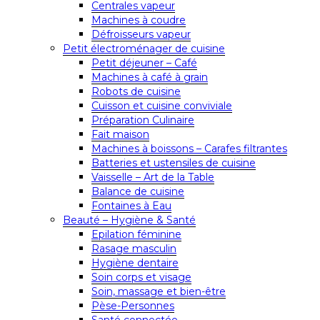
Centrales vapeur
Machines à coudre
Défroisseurs vapeur
Petit électroménager de cuisine
Petit déjeuner – Café
Machines à café à grain
Robots de cuisine
Cuisson et cuisine conviviale
Préparation Culinaire
Fait maison
Machines à boissons – Carafes filtrantes
Batteries et ustensiles de cuisine
Vaisselle – Art de la Table
Balance de cuisine
Fontaines à Eau
Beauté – Hygiène & Santé
Epilation féminine
Rasage masculin
Hygiène dentaire
Soin corps et visage
Soin, massage et bien-être
Pèse-Personnes