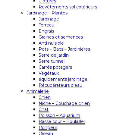
Clôtures
Revêtements sol extérieurs
Jardinage – Plantes
Jardinage
Terreau
Engrais
Graines et semences
Anti nuisible
Pots – Bacs – Jardinières
Serre de jardin
Serre tunnel
Carrés potagers
Végétaux
équipements jardinage
Récupérateurs d’eau
Animalerie
Chien
Niche – Couchage chien
Chat
Poisson – Aquarium
Basse cour – Poulailler
Rongeur
Oiseau