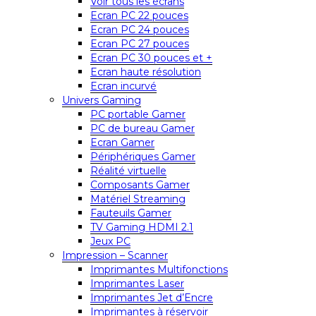
Voir tous les écrans
Ecran PC 22 pouces
Ecran PC 24 pouces
Ecran PC 27 pouces
Ecran PC 30 pouces et +
Ecran haute résolution
Ecran incurvé
Univers Gaming
PC portable Gamer
PC de bureau Gamer
Ecran Gamer
Périphériques Gamer
Réalité virtuelle
Composants Gamer
Matériel Streaming
Fauteuils Gamer
TV Gaming HDMI 2.1
Jeux PC
Impression – Scanner
Imprimantes Multifonctions
Imprimantes Laser
Imprimantes Jet d’Encre
Imprimantes à réservoir