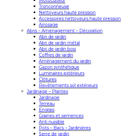
Motoculteur
Tronçonneuse
Nettoyeurs haute pression
Accessoires nettoyeurs haute pression
Arrosage
Abris – Amenagement – Décoration
Abri de jardin
Abri de jardin métal
Abri de jardin bois
Coffres de jardin
Aménagement du jardin
Gazon synthétique
Luminaires extérieurs
Clôtures
Revêtements sol extérieurs
Jardinage – Plantes
Jardinage
Terreau
Engrais
Graines et semences
Anti nuisible
Pots – Bacs – Jardinières
Serre de jardin