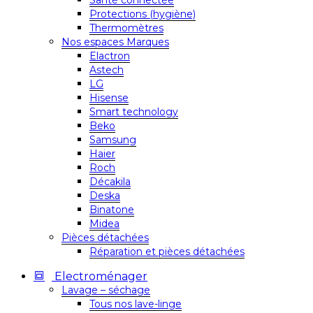
Santé connectée
Protections (hygiène)
Thermomètres
Nos espaces Marques
Elactron
Astech
LG
Hisense
Smart technology
Beko
Samsung
Haier
Roch
Décakila
Deska
Binatone
Midea
Pièces détachées
Réparation et pièces détachées
Electroménager
Lavage – séchage
Tous nos lave-linge