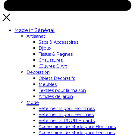
Made in Sénégal
Artisanat
Sacs & Accessoires
Bijoux
Tissus & Pagnes
Chaussures
Œuvres D’Art
Décoration
Objets Décoratifs
Meubles
Textiles pour la maison
Articles de jardin
Mode
Vêtements pour Hommes
Vêtements pour Femmes
Vêtements POUR Enfants
Accessoires de Mode pour Hommes
Accessoires de Mode pour Femmes