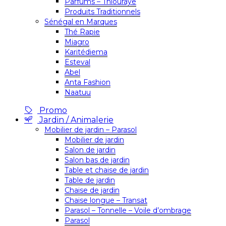
Parfums – Thiouraye
Produits Traditionnels
Sénégal en Marques
Thé Rapie
Miagro
Karitédiema
Esteval
Abel
Anta Fashion
Naatuu
Promo
Jardin / Animalerie
Mobilier de jardin – Parasol
Mobilier de jardin
Salon de jardin
Salon bas de jardin
Table et chaise de jardin
Table de jardin
Chaise de jardin
Chaise longue – Transat
Parasol – Tonnelle – Voile d’ombrage
Parasol