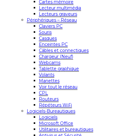
Cartes mémoire
Lecteur multimédia
Lecteurs graveurs
Périphériques – Réseau
Claviers PC
Souris
Casques
Enceintes PC
Câbles et connectiques
Chargeur (Neuf)
Webcams
Tablette graphique
Volants
Manettes
Voir tout le réseau
CPL
Routeurs
Répéteurs WiFi
Logiciels-Bureautiques
Logiciels
Microsoft Office
Utilitaires et bureautiques
Antivirus et Sécurité