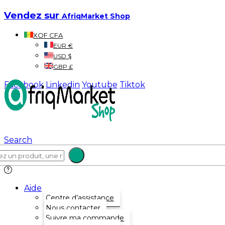
Vendez sur
AfriqMarket Shop
XOF CFA
EUR €
USD $
GBP £
Facebook
Linkedin
Youtube
Tiktok
Search
Aide
Centre d’assistance
Nous contacter
Suivre ma commande