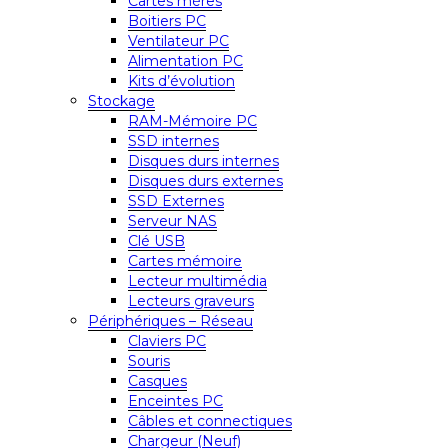
Cartes mères
Boitiers PC
Ventilateur PC
Alimentation PC
Kits d’évolution
Stockage
RAM-Mémoire PC
SSD internes
Disques durs internes
Disques durs externes
SSD Externes
Serveur NAS
Clé USB
Cartes mémoire
Lecteur multimédia
Lecteurs graveurs
Périphériques – Réseau
Claviers PC
Souris
Casques
Enceintes PC
Câbles et connectiques
Chargeur (Neuf)