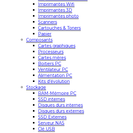
Imprimantes Wifi
Imprimantes 3D
Imprimantes photo
Scanners
Cartouches & Toners
Papier
Composants
Cartes graphiques
Processeurs
Cartes mères
Boitiers PC
Ventilateur PC
Alimentation PC
Kits d’évolution
Stockage
RAM-Mémoire PC
SSD internes
Disques durs internes
Disques durs externes
SSD Externes
Serveur NAS
Clé USB