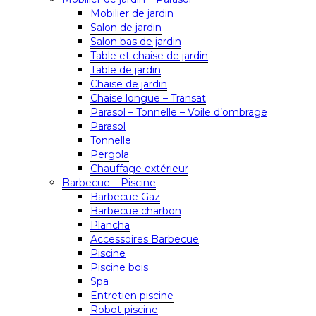
Mobilier de jardin
Salon de jardin
Salon bas de jardin
Table et chaise de jardin
Table de jardin
Chaise de jardin
Chaise longue – Transat
Parasol – Tonnelle – Voile d’ombrage
Parasol
Tonnelle
Pergola
Chauffage extérieur
Barbecue – Piscine
Barbecue Gaz
Barbecue charbon
Plancha
Accessoires Barbecue
Piscine
Piscine bois
Spa
Entretien piscine
Robot piscine