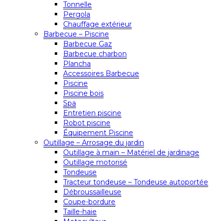
Tonnelle
Pergola
Chauffage extérieur
Barbecue – Piscine
Barbecue Gaz
Barbecue charbon
Plancha
Accessoires Barbecue
Piscine
Piscine bois
Spa
Entretien piscine
Robot piscine
Équipement Piscine
Outillage – Arrosage du jardin
Outillage à main – Matériel de jardinage
Outillage motorisé
Tondeuse
Tracteur tondeuse – Tondeuse autoportée
Débroussailleuse
Coupe-bordure
Taille-haie