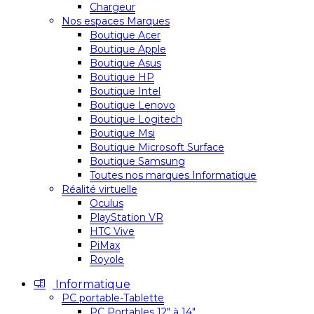
Chargeur
Nos espaces Marques
Boutique Acer
Boutique Apple
Boutique Asus
Boutique HP
Boutique Intel
Boutique Lenovo
Boutique Logitech
Boutique Msi
Boutique Microsoft Surface
Boutique Samsung
Toutes nos marques Informatique
Réalité virtuelle
Oculus
PlayStation VR
HTC Vive
PiMax
Royole
Informatique
PC portable-Tablette
PC Portables 12″ à 14″