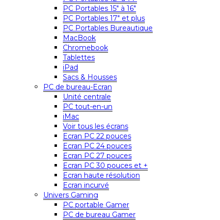
PC Portables 15″ à 16″
PC Portables 17″ et plus
PC Portables Bureautique
MacBook
Chromebook
Tablettes
iPad
Sacs & Housses
PC de bureau-Ecran
Unité centrale
PC tout-en-un
iMac
Voir tous les écrans
Ecran PC 22 pouces
Ecran PC 24 pouces
Ecran PC 27 pouces
Ecran PC 30 pouces et +
Ecran haute résolution
Ecran incurvé
Univers Gaming
PC portable Gamer
PC de bureau Gamer