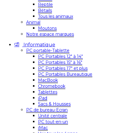
Reptile
Bétails
Tous les animaux
Animal
Moutons
Notre espace marques
Informatique
PC portable-Tablette
PC Portables 12″ à 14″
PC Portables 15″ à 16″
PC Portables 17″ et plus
PC Portables Bureautique
MacBook
Chromebook
Tablettes
iPad
Sacs & Housses
PC de bureau-Ecran
Unité centrale
PC tout-en-un
iMac