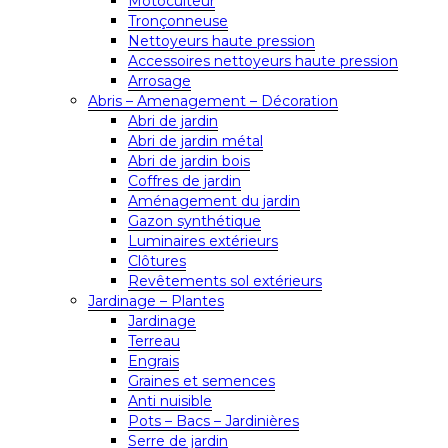
Motoculteur
Tronçonneuse
Nettoyeurs haute pression
Accessoires nettoyeurs haute pression
Arrosage
Abris – Amenagement – Décoration
Abri de jardin
Abri de jardin métal
Abri de jardin bois
Coffres de jardin
Aménagement du jardin
Gazon synthétique
Luminaires extérieurs
Clôtures
Revêtements sol extérieurs
Jardinage – Plantes
Jardinage
Terreau
Engrais
Graines et semences
Anti nuisible
Pots – Bacs – Jardinières
Serre de jardin