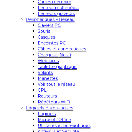
Cartes mémoire
Lecteur multimédia
Lecteurs graveurs
Périphériques – Réseau
Claviers PC
Souris
Casques
Enceintes PC
Câbles et connectiques
Chargeur (Neuf)
Webcams
Tablette graphique
Volants
Manettes
Voir tout le réseau
CPL
Routeurs
Répéteurs WiFi
Logiciels-Bureautiques
Logiciels
Microsoft Office
Utilitaires et bureautiques
Antivirus et Sécurité