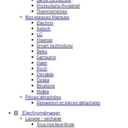
Santé connectée
Protections (hygiène)
Thermomètres
Nos espaces Marques
Elactron
Astech
LG
Hisense
Smart technology
Beko
Samsung
Haier
Roch
Décakila
Deska
Binatone
Midea
Pièces détachées
Réparation et pièces détachées
Electroménager
Lavage – séchage
Tous nos lave-linge