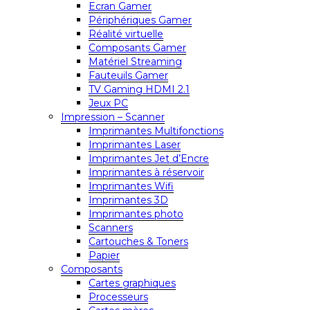
Ecran Gamer
Périphériques Gamer
Réalité virtuelle
Composants Gamer
Matériel Streaming
Fauteuils Gamer
TV Gaming HDMI 2.1
Jeux PC
Impression – Scanner
Imprimantes Multifonctions
Imprimantes Laser
Imprimantes Jet d’Encre
Imprimantes à réservoir
Imprimantes Wifi
Imprimantes 3D
Imprimantes photo
Scanners
Cartouches & Toners
Papier
Composants
Cartes graphiques
Processeurs