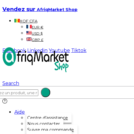
Vendez sur
AfriqMarket Shop
XOF CFA
EUR €
USD $
GBP £
Facebook
Linkedin
Youtube
Tiktok
Search
Aide
Centre d’assistance
Nous contacter
Suivre ma commande