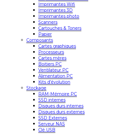
Imprimantes Wifi
Imprimantes 3D
Imprimantes photo
Scanners
Cartouches & Toners
Papier
Composants
Cartes graphiques
Processeurs
Cartes mères
Boitiers PC
Ventilateur PC
Alimentation PC
Kits d’évolution
Stockage
RAM-Mémoire PC
SSD internes
Disques durs internes
Disques durs externes
SSD Externes
Serveur NAS
Clé USB