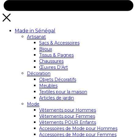
Made in Sénégal
Artisanat
Sacs & Accessoires
Bijoux
Tissus & Pagnes
Chaussures
Œuvres D’Art
Décoration
Objets Décoratifs
Meubles
Textiles pour la maison
Articles de jardin
Mode
Vêtements pour Hommes
Vêtements pour Femmes
Vêtements POUR Enfants
Accessoires de Mode pour Hommes
Accessoires de Mode pour Femmes