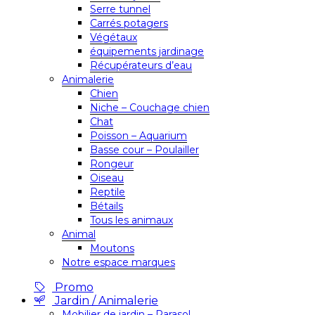
Serre tunnel
Carrés potagers
Végétaux
équipements jardinage
Récupérateurs d’eau
Animalerie
Chien
Niche – Couchage chien
Chat
Poisson – Aquarium
Basse cour – Poulailler
Rongeur
Oiseau
Reptile
Bétails
Tous les animaux
Animal
Moutons
Notre espace marques
Promo
Jardin / Animalerie
Mobilier de jardin – Parasol