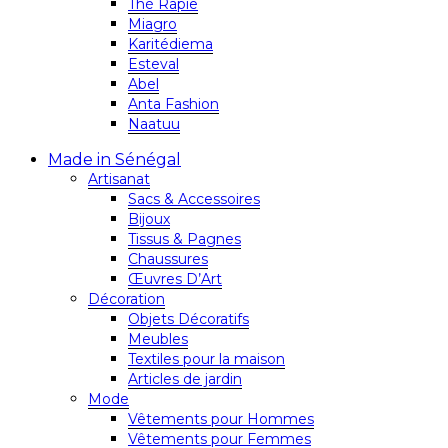
Thé Rapie
Miagro
Karitédiema
Esteval
Abel
Anta Fashion
Naatuu
Made in Sénégal
Artisanat
Sacs & Accessoires
Bijoux
Tissus & Pagnes
Chaussures
Œuvres D’Art
Décoration
Objets Décoratifs
Meubles
Textiles pour la maison
Articles de jardin
Mode
Vêtements pour Hommes
Vêtements pour Femmes