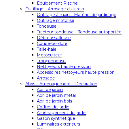
Équipement Piscine
Outillage – Arrosage du jardin
Outillage à main – Matériel de jardinage
Outillage motorisé
Tondeuse
Tracteur tondeuse – Tondeuse autoportée
Débroussailleuse
Coupe-bordure
Taille-haie
Motoculteur
Tronçonneuse
Nettoyeurs haute pression
Accessoires nettoyeurs haute pression
Arrosage
Abris – Amenagement – Décoration
Abri de jardin
Abri de jardin métal
Abri de jardin bois
Coffres de jardin
Aménagement du jardin
Gazon synthétique
Luminaires extérieurs