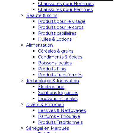
Chaussures pour Hommes
Chaussures pour Femmes
Beauté & soins
Produits pour le visage
Produits pour le corps
Produits capillaires
Huiles & Lotions
Alimentation
Céréales & grains
Condiments & épices
Boissons locales
Produits Frais
Produits Transformés
Technologie & Innovation
Électronique
Solutions logicielles
Innovations locales
Divers & Entretien
Lessives & Nettoyages
Parfums – Thiouraye
Produits Traditionnels
Sénégal en Marques