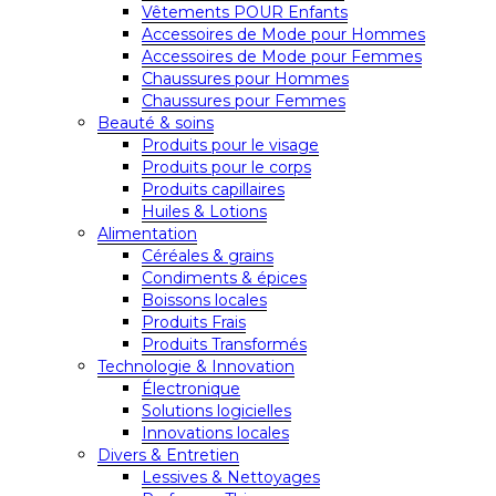
Vêtements POUR Enfants
Accessoires de Mode pour Hommes
Accessoires de Mode pour Femmes
Chaussures pour Hommes
Chaussures pour Femmes
Beauté & soins
Produits pour le visage
Produits pour le corps
Produits capillaires
Huiles & Lotions
Alimentation
Céréales & grains
Condiments & épices
Boissons locales
Produits Frais
Produits Transformés
Technologie & Innovation
Électronique
Solutions logicielles
Innovations locales
Divers & Entretien
Lessives & Nettoyages