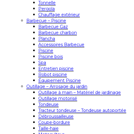
Tonnelle
Pergola
Chauffage extérieur
Barbecue – Piscine
Barbecue Gaz
Barbecue charbon
Plancha
Accessoires Barbecue
Piscine
Piscine bois
Spa
Entretien piscine
Robot piscine
Équipement Piscine
Outillage – Arrosage du jardin
Outillage à main – Matériel de jardinage
Outillage motorisé
Tondeuse
Tracteur tondeuse – Tondeuse autoportée
Débroussailleuse
Coupe-bordure
Taille-haie