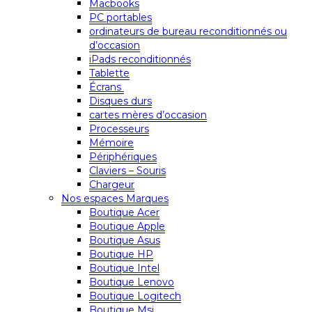
Macbooks
PC portables
ordinateurs de bureau reconditionnés ou
d’occasion
iPads reconditionnés
Tablette
Écrans
Disques durs
cartes mères d’occasion
Processeurs
Mémoire
Périphériques
Claviers – Souris
Chargeur
Nos espaces Marques
Boutique Acer
Boutique Apple
Boutique Asus
Boutique HP
Boutique Intel
Boutique Lenovo
Boutique Logitech
Boutique Msi