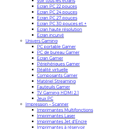
Voir tous les écrans
Ecran PC 22 pouces
Ecran PC 24 pouces
Ecran PC 27 pouces
Ecran PC 30 pouces et +
Ecran haute résolution
Ecran incurvé
Univers Gaming
PC portable Gamer
PC de bureau Gamer
Ecran Gamer
Périphériques Gamer
Réalité virtuelle
Composants Gamer
Matériel Streaming
Fauteuils Gamer
TV Gaming HDMI 2.1
Jeux PC
Impression – Scanner
Imprimantes Multifonctions
Imprimantes Laser
Imprimantes Jet d’Encre
Imprimantes à réservoir