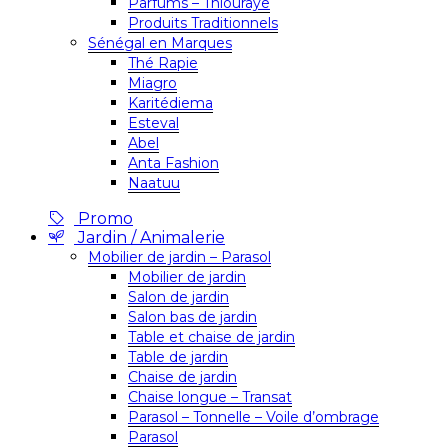
Parfums – Thiouraye
Produits Traditionnels
Sénégal en Marques
Thé Rapie
Miagro
Karitédiema
Esteval
Abel
Anta Fashion
Naatuu
Promo
Jardin / Animalerie
Mobilier de jardin – Parasol
Mobilier de jardin
Salon de jardin
Salon bas de jardin
Table et chaise de jardin
Table de jardin
Chaise de jardin
Chaise longue – Transat
Parasol – Tonnelle – Voile d’ombrage
Parasol