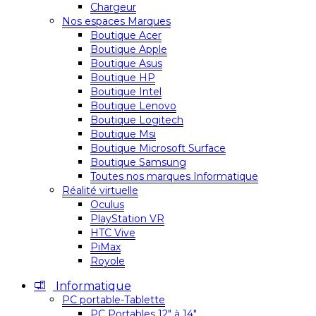
Chargeur
Nos espaces Marques
Boutique Acer
Boutique Apple
Boutique Asus
Boutique HP
Boutique Intel
Boutique Lenovo
Boutique Logitech
Boutique Msi
Boutique Microsoft Surface
Boutique Samsung
Toutes nos marques Informatique
Réalité virtuelle
Oculus
PlayStation VR
HTC Vive
PiMax
Royole
Informatique
PC portable-Tablette
PC Portables 12″ à 14″