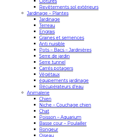
Clôtures
Revêtements sol extérieurs
Jardinage – Plantes
Jardinage
Terreau
Engrais
Graines et semences
Anti nuisible
Pots – Bacs – Jardinières
Serre de jardin
Serre tunnel
Carrés potagers
Végétaux
équipements jardinage
Récupérateurs d’eau
Animalerie
Chien
Niche – Couchage chien
Chat
Poisson – Aquarium
Basse cour – Poulailler
Rongeur
Oiseau