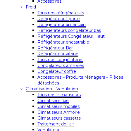
Accessoires
Froid
Tous nos réfrigérateurs
Réfrigérateur 1 porte
Réfrigérateur américain
Réfrigérateurs congélateur bas
Réfrigérateurs Congélateur Haut
Réfrigérateur encastrable
Réfrigérateur Bar
Réfrigérateur vitrine
Tous nos congélateurs
Congélateurs armoires
Congélateur coffre
Accessoires – Produits Ménagers – Pièces
détachées
Climatisation – Ventilation
Tous nos climatiseurs
Climatiseur fixe
Climatiseurs mobiles
Climatiseurs Armoire
Climatiseurs cassette
Traitement de l’air
Ventilateur