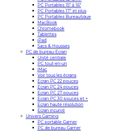
PC Portables 15″ à 16″
PC Portables 17″ et plus
PC Portables Bureautique
MacBook
Chromebook
Tablettes
iPad
Sacs & Housses
PC de bureau-Ecran
Unité centrale
PC tout-en-un
iMac
Voir tous les écrans
Ecran PC 22 pouces
Ecran PC 24 pouces
Ecran PC 27 pouces
Ecran PC 30 pouces et +
Ecran haute résolution
Ecran incurvé
Univers Gaming
PC portable Gamer
PC de bureau Gamer