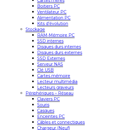
Cartes mères
Boitiers PC
Ventilateur PC
Alimentation PC
Kits d’évolution
Stockage
RAM-Mémoire PC
SSD internes
Disques durs internes
Disques durs externes
SSD Externes
Serveur NAS
Clé USB
Cartes mémoire
Lecteur multimédia
Lecteurs graveurs
Périphériques – Réseau
Claviers PC
Souris
Casques
Enceintes PC
Câbles et connectiques
Chargeur (Neuf)