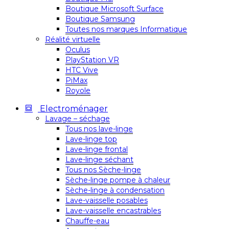
Boutique Microsoft Surface
Boutique Samsung
Toutes nos marques Informatique
Réalité virtuelle
Oculus
PlayStation VR
HTC Vive
PiMax
Royole
Electroménager
Lavage – séchage
Tous nos lave-linge
Lave-linge top
Lave-linge frontal
Lave-linge séchant
Tous nos Sèche-linge
Sèche-linge pompe à chaleur
Sèche-linge à condensation
Lave-vaisselle posables
Lave-vaisselle encastrables
Chauffe-eau