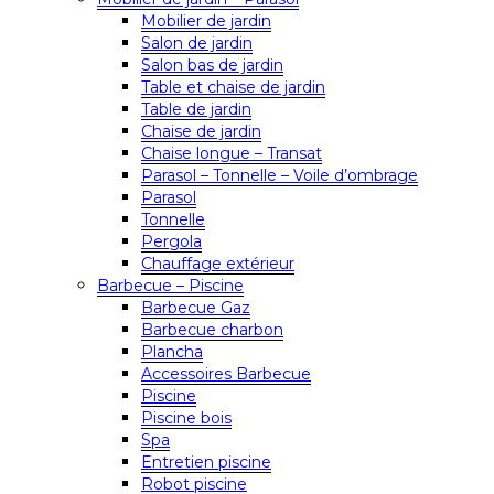
Mobilier de jardin
Salon de jardin
Salon bas de jardin
Table et chaise de jardin
Table de jardin
Chaise de jardin
Chaise longue – Transat
Parasol – Tonnelle – Voile d’ombrage
Parasol
Tonnelle
Pergola
Chauffage extérieur
Barbecue – Piscine
Barbecue Gaz
Barbecue charbon
Plancha
Accessoires Barbecue
Piscine
Piscine bois
Spa
Entretien piscine
Robot piscine