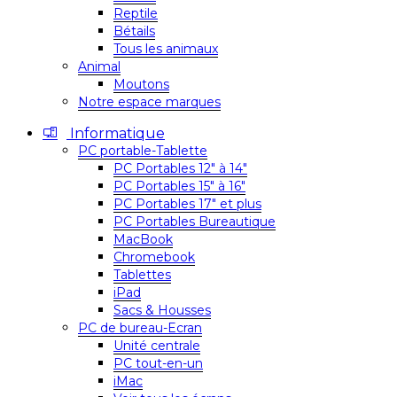
Reptile
Bétails
Tous les animaux
Animal
Moutons
Notre espace marques
Informatique
PC portable-Tablette
PC Portables 12″ à 14″
PC Portables 15″ à 16″
PC Portables 17″ et plus
PC Portables Bureautique
MacBook
Chromebook
Tablettes
iPad
Sacs & Housses
PC de bureau-Ecran
Unité centrale
PC tout-en-un
iMac