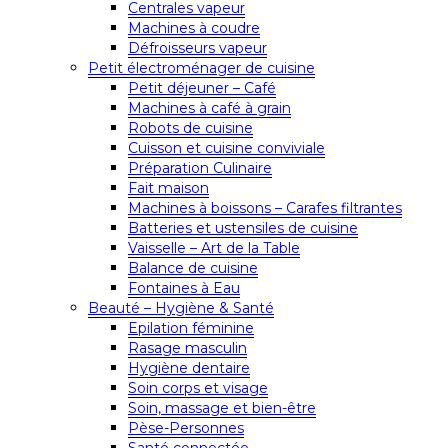
Centrales vapeur
Machines à coudre
Défroisseurs vapeur
Petit électroménager de cuisine
Petit déjeuner – Café
Machines à café à grain
Robots de cuisine
Cuisson et cuisine conviviale
Préparation Culinaire
Fait maison
Machines à boissons – Carafes filtrantes
Batteries et ustensiles de cuisine
Vaisselle – Art de la Table
Balance de cuisine
Fontaines à Eau
Beauté – Hygiène & Santé
Epilation féminine
Rasage masculin
Hygiène dentaire
Soin corps et visage
Soin, massage et bien-être
Pèse-Personnes