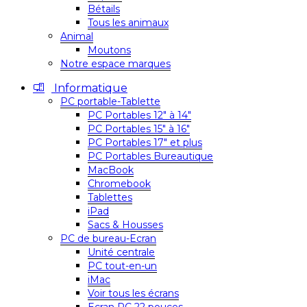
Bétails
Tous les animaux
Animal
Moutons
Notre espace marques
Informatique
PC portable-Tablette
PC Portables 12″ à 14″
PC Portables 15″ à 16″
PC Portables 17″ et plus
PC Portables Bureautique
MacBook
Chromebook
Tablettes
iPad
Sacs & Housses
PC de bureau-Ecran
Unité centrale
PC tout-en-un
iMac
Voir tous les écrans