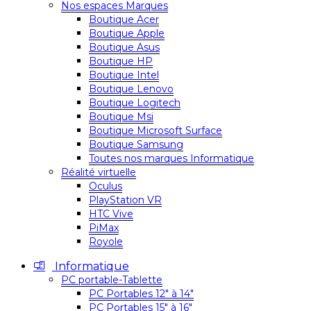
Nos espaces Marques
Boutique Acer
Boutique Apple
Boutique Asus
Boutique HP
Boutique Intel
Boutique Lenovo
Boutique Logitech
Boutique Msi
Boutique Microsoft Surface
Boutique Samsung
Toutes nos marques Informatique
Réalité virtuelle
Oculus
PlayStation VR
HTC Vive
PiMax
Royole
Informatique
PC portable-Tablette
PC Portables 12″ à 14″
PC Portables 15″ à 16″