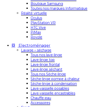
Boutique Samsung
Toutes nos marques Informatique
Réalité virtuelle
Oculus
PlayStation VR
HTC Vive
PiMax
Royole
Electroménager
Lavage – séchage
Tous nos lave-linge
Lave-linge top
Lave-linge frontal
Lave-linge séchant
Tous nos Sèche-linge
Sèche-linge pompe à chaleur
Sèche-linge à condensation
Lave-vaisselle posables
Lave-vaisselle encastrables
Chauffe-eau
Accessoires