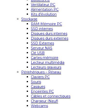
Ventilateur PC
Alimentation PC
Kits d’évolution
Stockage
RAM-Mémoire PC
SSD internes
Disques durs internes
Disques durs externes
SSD Externes
Serveur NAS
Clé USB
Cartes mémoire
Lecteur multimédia
Lecteurs graveurs
Périphériques – Réseau
Claviers PC
Souris
Casques
Enceintes PC
Câbles et connectiques
Chargeur (Neuf)
Webcams