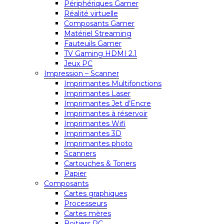
Périphériques Gamer
Réalité virtuelle
Composants Gamer
Matériel Streaming
Fauteuils Gamer
TV Gaming HDMI 2.1
Jeux PC
Impression – Scanner
Imprimantes Multifonctions
Imprimantes Laser
Imprimantes Jet d’Encre
Imprimantes à réservoir
Imprimantes Wifi
Imprimantes 3D
Imprimantes photo
Scanners
Cartouches & Toners
Papier
Composants
Cartes graphiques
Processeurs
Cartes mères
Boitiers PC