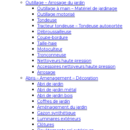
Outillage – Arrosage du jardin
Outillage à main – Matériel de jardinage
Outillage motorisé
Tondeuse
Tracteur tondeuse – Tondeuse autoportée
Débroussailleuse
Coupe-bordure
Taille-haie
Motoculteur
Tronçonneuse
Nettoyeurs haute pression
Accessoires nettoyeurs haute pression
Arrosage
Abris – Amenagement – Décoration
Abri de jardin
Abri de jardin métal
Abri de jardin bois
Coffres de jardin
Aménagement du jardin
Gazon synthétique
Luminaires extérieurs
Clôtures