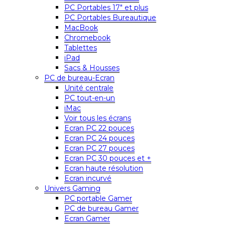
PC Portables 17″ et plus
PC Portables Bureautique
MacBook
Chromebook
Tablettes
iPad
Sacs & Housses
PC de bureau-Ecran
Unité centrale
PC tout-en-un
iMac
Voir tous les écrans
Ecran PC 22 pouces
Ecran PC 24 pouces
Ecran PC 27 pouces
Ecran PC 30 pouces et +
Ecran haute résolution
Ecran incurvé
Univers Gaming
PC portable Gamer
PC de bureau Gamer
Ecran Gamer