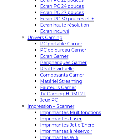
Ecran PC 22 pouces
Ecran PC 24 pouces
Ecran PC 27 pouces
Ecran PC 30 pouces et +
Ecran haute résolution
Ecran incurvé
Univers Gaming
PC portable Gamer
PC de bureau Gamer
Ecran Gamer
Périphériques Gamer
Réalité virtuelle
Composants Gamer
Matériel Streaming
Fauteuils Gamer
TV Gaming HDMI 2.1
Jeux PC
Impression – Scanner
Imprimantes Multifonctions
Imprimantes Laser
Imprimantes Jet d’Encre
Imprimantes à réservoir
Imprimantes Wifi