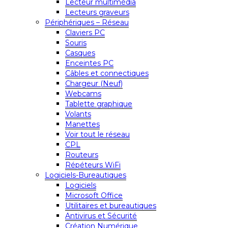
Lecteur multimédia
Lecteurs graveurs
Périphériques – Réseau
Claviers PC
Souris
Casques
Enceintes PC
Câbles et connectiques
Chargeur (Neuf)
Webcams
Tablette graphique
Volants
Manettes
Voir tout le réseau
CPL
Routeurs
Répéteurs WiFi
Logiciels-Bureautiques
Logiciels
Microsoft Office
Utilitaires et bureautiques
Antivirus et Sécurité
Création Numérique