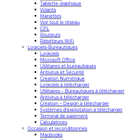
Tablette graphique
Volants
Manettes
Voir tout le réseau
CPL
Routeurs
Répéteurs WiFi
Logiciels-Bureautiques
Logiciels
Microsoft Office
Utilitaires et bureautiques
Antivirus et Sécurité
Création Numérique
Logiciels à télécharger
Utilitaires – Bureautiques à télécharger
Antivirus à télécharger
Création – Design à télécharger
Systèmes d’exploitation à télécharger
Terminal de paiement
Calculatrices
Occasion et reconditionnés
Macbooks