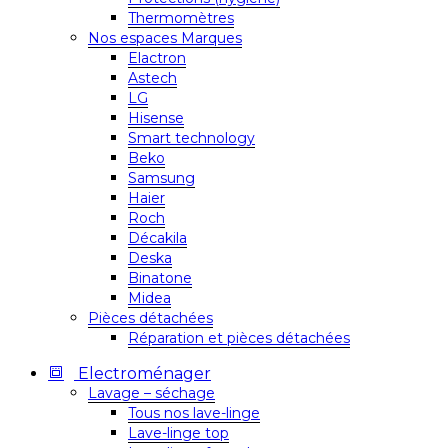
Thermomètres
Nos espaces Marques
Elactron
Astech
LG
Hisense
Smart technology
Beko
Samsung
Haier
Roch
Décakila
Deska
Binatone
Midea
Pièces détachées
Réparation et pièces détachées
Electroménager
Lavage – séchage
Tous nos lave-linge
Lave-linge top