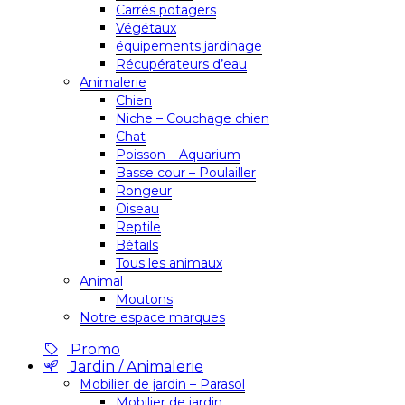
Carrés potagers
Végétaux
équipements jardinage
Récupérateurs d’eau
Animalerie
Chien
Niche – Couchage chien
Chat
Poisson – Aquarium
Basse cour – Poulailler
Rongeur
Oiseau
Reptile
Bétails
Tous les animaux
Animal
Moutons
Notre espace marques
Promo
Jardin / Animalerie
Mobilier de jardin – Parasol
Mobilier de jardin