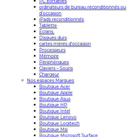
PC portables
ordinateurs de bureau reconditionnés ou
d’occasion
iPads reconditionnés
Tablette
Écrans
Disques durs
cartes mères d’occasion
Processeurs
Mémoire
Périphériques
Claviers – Souris
Chargeur
Nos espaces Marques
Boutique Acer
Boutique Apple
Boutique Asus
Boutique HP
Boutique Intel
Boutique Lenovo
Boutique Logitech
Boutique Msi
Boutique Microsoft Surface