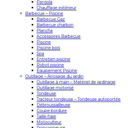
Pergola
Chauffage extérieur
Barbecue – Piscine
Barbecue Gaz
Barbecue charbon
Plancha
Accessoires Barbecue
Piscine
Piscine bois
Spa
Entretien piscine
Robot piscine
Équipement Piscine
Outillage – Arrosage du jardin
Outillage à main – Matériel de jardinage
Outillage motorisé
Tondeuse
Tracteur tondeuse – Tondeuse autoportée
Débroussailleuse
Coupe-bordure
Taille-haie
Motoculteur
Tronçonneuse