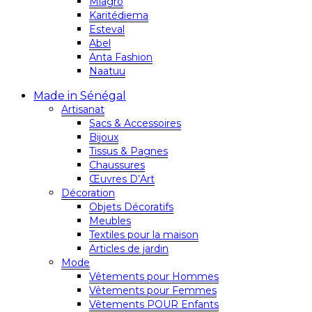
Miagro
Karitédiema
Esteval
Abel
Anta Fashion
Naatuu
Made in Sénégal
Artisanat
Sacs & Accessoires
Bijoux
Tissus & Pagnes
Chaussures
Œuvres D’Art
Décoration
Objets Décoratifs
Meubles
Textiles pour la maison
Articles de jardin
Mode
Vêtements pour Hommes
Vêtements pour Femmes
Vêtements POUR Enfants