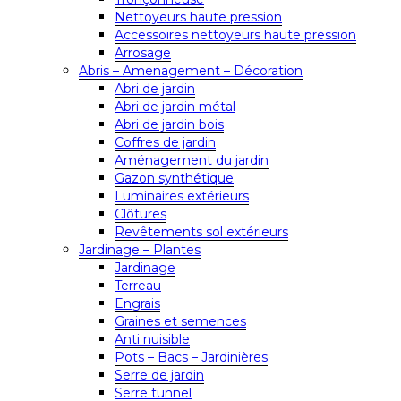
Nettoyeurs haute pression
Accessoires nettoyeurs haute pression
Arrosage
Abris – Amenagement – Décoration
Abri de jardin
Abri de jardin métal
Abri de jardin bois
Coffres de jardin
Aménagement du jardin
Gazon synthétique
Luminaires extérieurs
Clôtures
Revêtements sol extérieurs
Jardinage – Plantes
Jardinage
Terreau
Engrais
Graines et semences
Anti nuisible
Pots – Bacs – Jardinières
Serre de jardin
Serre tunnel