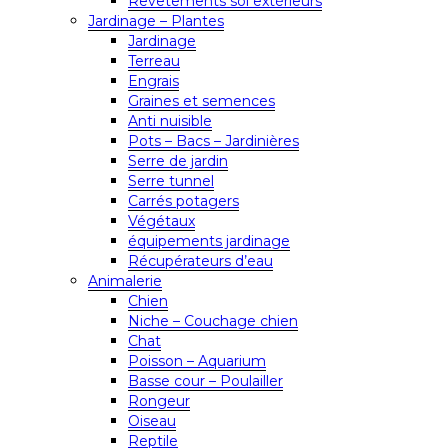
Revêtements sol extérieurs
Jardinage – Plantes
Jardinage
Terreau
Engrais
Graines et semences
Anti nuisible
Pots – Bacs – Jardinières
Serre de jardin
Serre tunnel
Carrés potagers
Végétaux
équipements jardinage
Récupérateurs d’eau
Animalerie
Chien
Niche – Couchage chien
Chat
Poisson – Aquarium
Basse cour – Poulailler
Rongeur
Oiseau
Reptile