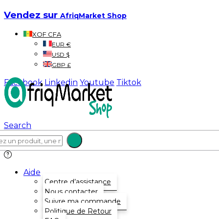
Vendez sur
AfriqMarket Shop
XOF CFA
EUR €
USD $
GBP £
Facebook
Linkedin
Youtube
Tiktok
Search
Aide
Centre d’assistance
Nous contacter
Suivre ma commande
Politique de Retour