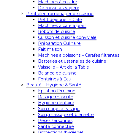
Machines à coudre
Défroisseurs vapeur
Petit électroménager de cuisine
Petit déjeuner – Café
Machines à café à grain
Robots de cuisine
Cuisson et cuisine conviviale
Préparation Culinaire
Fait maison
Machines à boissons – Carafes filtrantes
Batteries et ustensiles de cuisine
Vaisselle – Art de la Table
Balance de cuisine
Fontaines à Eau
Beauté – Hygiène & Santé
Epilation féminine
Rasage masculin
Hygiène dentaire
Soin corps et visage
Soin, massage et bien-être
Pèse-Personnes
Santé connectée
Protections (hygiène)