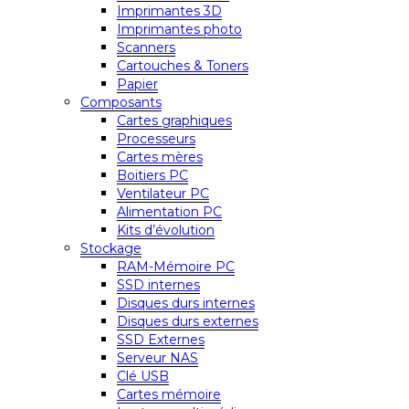
Imprimantes 3D
Imprimantes photo
Scanners
Cartouches & Toners
Papier
Composants
Cartes graphiques
Processeurs
Cartes mères
Boitiers PC
Ventilateur PC
Alimentation PC
Kits d’évolution
Stockage
RAM-Mémoire PC
SSD internes
Disques durs internes
Disques durs externes
SSD Externes
Serveur NAS
Clé USB
Cartes mémoire