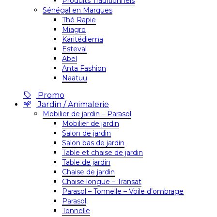
Produits Traditionnels
Sénégal en Marques
Thé Rapie
Miagro
Karitédiema
Esteval
Abel
Anta Fashion
Naatuu
Promo
Jardin / Animalerie
Mobilier de jardin – Parasol
Mobilier de jardin
Salon de jardin
Salon bas de jardin
Table et chaise de jardin
Table de jardin
Chaise de jardin
Chaise longue – Transat
Parasol – Tonnelle – Voile d’ombrage
Parasol
Tonnelle