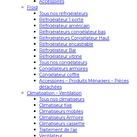
Accessoires
Froid
Tous nos réfrigérateurs
Réfrigérateur 1 porte
Réfrigérateur américain
Réfrigérateurs congélateur bas
Réfrigérateurs Congélateur Haut
Réfrigérateur encastrable
Réfrigérateur Bar
Réfrigérateur vitrine
Tous nos congélateurs
Congélateurs armoires
Congélateur coffre
Accessoires – Produits Ménagers – Pièces
détachées
Climatisation – Ventilation
Tous nos climatiseurs
Climatiseur fixe
Climatiseurs mobiles
Climatiseurs Armoire
Climatiseurs cassette
Traitement de l’air
Ventilateur