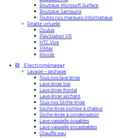
Boutique Microsoft Surface
Boutique Samsung
Toutes nos marques Informatique
Réalité virtuelle
Oculus
PlayStation VR
HTC Vive
PiMax
Royole
Electroménager
Lavage – séchage
Tous nos lave-linge
Lave-linge top
Lave-linge frontal
Lave-linge séchant
Tous nos Sèche-linge
Sèche-linge pompe à chaleur
Sèche-linge à condensation
Lave-vaisselle posables
Lave-vaisselle encastrables
Chauffe-eau