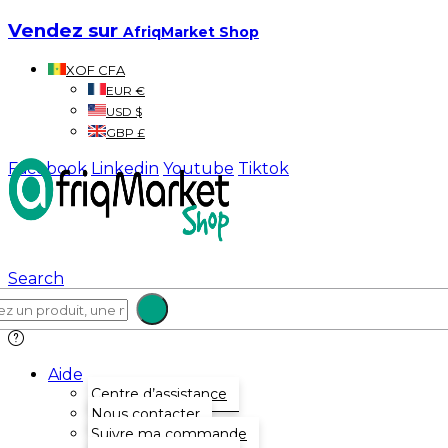
Vendez sur
AfriqMarket Shop
XOF CFA
EUR €
USD $
GBP £
Facebook
Linkedin
Youtube
Tiktok
Search
Aide
Centre d’assistance
Nous contacter
Suivre ma commande