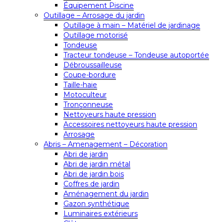
Équipement Piscine
Outillage – Arrosage du jardin
Outillage à main – Matériel de jardinage
Outillage motorisé
Tondeuse
Tracteur tondeuse – Tondeuse autoportée
Débroussailleuse
Coupe-bordure
Taille-haie
Motoculteur
Tronçonneuse
Nettoyeurs haute pression
Accessoires nettoyeurs haute pression
Arrosage
Abris – Amenagement – Décoration
Abri de jardin
Abri de jardin métal
Abri de jardin bois
Coffres de jardin
Aménagement du jardin
Gazon synthétique
Luminaires extérieurs