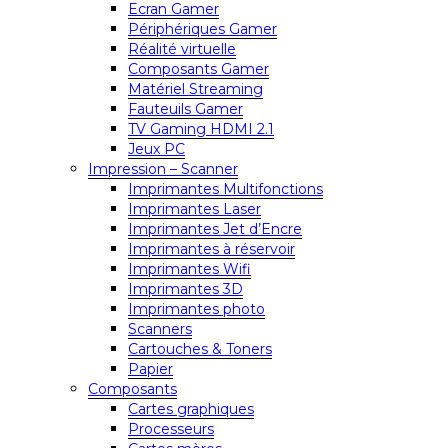
Ecran Gamer
Périphériques Gamer
Réalité virtuelle
Composants Gamer
Matériel Streaming
Fauteuils Gamer
TV Gaming HDMI 2.1
Jeux PC
Impression – Scanner
Imprimantes Multifonctions
Imprimantes Laser
Imprimantes Jet d’Encre
Imprimantes à réservoir
Imprimantes Wifi
Imprimantes 3D
Imprimantes photo
Scanners
Cartouches & Toners
Papier
Composants
Cartes graphiques
Processeurs