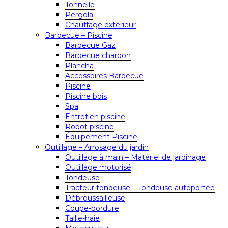
Tonnelle
Pergola
Chauffage extérieur
Barbecue – Piscine
Barbecue Gaz
Barbecue charbon
Plancha
Accessoires Barbecue
Piscine
Piscine bois
Spa
Entretien piscine
Robot piscine
Équipement Piscine
Outillage – Arrosage du jardin
Outillage à main – Matériel de jardinage
Outillage motorisé
Tondeuse
Tracteur tondeuse – Tondeuse autoportée
Débroussailleuse
Coupe-bordure
Taille-haie