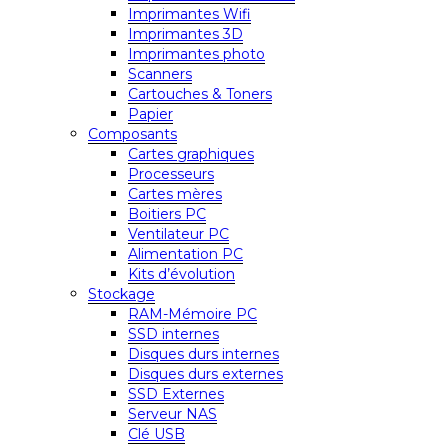
Imprimantes Wifi
Imprimantes 3D
Imprimantes photo
Scanners
Cartouches & Toners
Papier
Composants
Cartes graphiques
Processeurs
Cartes mères
Boitiers PC
Ventilateur PC
Alimentation PC
Kits d’évolution
Stockage
RAM-Mémoire PC
SSD internes
Disques durs internes
Disques durs externes
SSD Externes
Serveur NAS
Clé USB