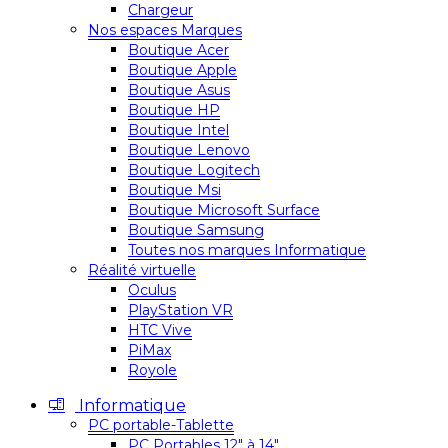
Chargeur
Nos espaces Marques
Boutique Acer
Boutique Apple
Boutique Asus
Boutique HP
Boutique Intel
Boutique Lenovo
Boutique Logitech
Boutique Msi
Boutique Microsoft Surface
Boutique Samsung
Toutes nos marques Informatique
Réalité virtuelle
Oculus
PlayStation VR
HTC Vive
PiMax
Royole
Informatique
PC portable-Tablette
PC Portables 12″ à 14″