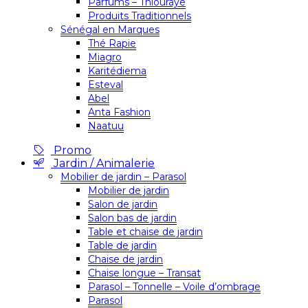
Parfums – Thiouraye
Produits Traditionnels
Sénégal en Marques
Thé Rapie
Miagro
Karitédiema
Esteval
Abel
Anta Fashion
Naatuu
Promo
Jardin / Animalerie
Mobilier de jardin – Parasol
Mobilier de jardin
Salon de jardin
Salon bas de jardin
Table et chaise de jardin
Table de jardin
Chaise de jardin
Chaise longue – Transat
Parasol – Tonnelle – Voile d’ombrage
Parasol