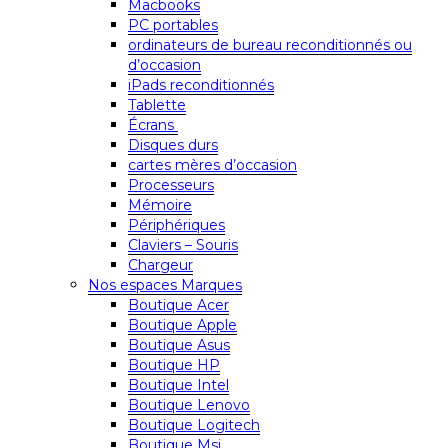
Macbooks
PC portables
ordinateurs de bureau reconditionnés ou
d’occasion
iPads reconditionnés
Tablette
Écrans
Disques durs
cartes mères d’occasion
Processeurs
Mémoire
Périphériques
Claviers – Souris
Chargeur
Nos espaces Marques
Boutique Acer
Boutique Apple
Boutique Asus
Boutique HP
Boutique Intel
Boutique Lenovo
Boutique Logitech
Boutique Msi