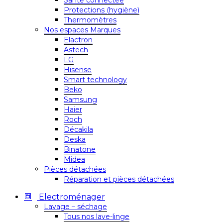
Santé connectée
Protections (hygiène)
Thermomètres
Nos espaces Marques
Elactron
Astech
LG
Hisense
Smart technology
Beko
Samsung
Haier
Roch
Décakila
Deska
Binatone
Midea
Pièces détachées
Réparation et pièces détachées
Electroménager
Lavage – séchage
Tous nos lave-linge