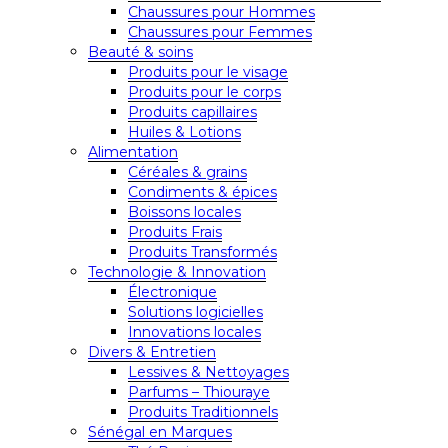
Chaussures pour Hommes
Chaussures pour Femmes
Beauté & soins
Produits pour le visage
Produits pour le corps
Produits capillaires
Huiles & Lotions
Alimentation
Céréales & grains
Condiments & épices
Boissons locales
Produits Frais
Produits Transformés
Technologie & Innovation
Électronique
Solutions logicielles
Innovations locales
Divers & Entretien
Lessives & Nettoyages
Parfums – Thiouraye
Produits Traditionnels
Sénégal en Marques