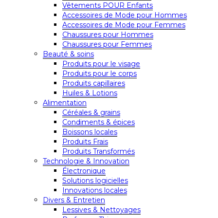
Vêtements POUR Enfants
Accessoires de Mode pour Hommes
Accessoires de Mode pour Femmes
Chaussures pour Hommes
Chaussures pour Femmes
Beauté & soins
Produits pour le visage
Produits pour le corps
Produits capillaires
Huiles & Lotions
Alimentation
Céréales & grains
Condiments & épices
Boissons locales
Produits Frais
Produits Transformés
Technologie & Innovation
Électronique
Solutions logicielles
Innovations locales
Divers & Entretien
Lessives & Nettoyages