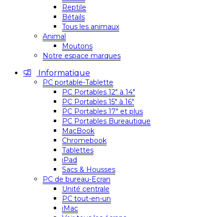
Reptile
Bétails
Tous les animaux
Animal
Moutons
Notre espace marques
Informatique
PC portable-Tablette
PC Portables 12″ à 14″
PC Portables 15″ à 16″
PC Portables 17″ et plus
PC Portables Bureautique
MacBook
Chromebook
Tablettes
iPad
Sacs & Housses
PC de bureau-Ecran
Unité centrale
PC tout-en-un
iMac