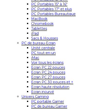
PC Portables 15″ à 16″
PC Portables 17″ et plus
PC Portables Bureautique
MacBook
Chromebook
Tablettes
iPad
Sacs & Housses
PC de bureau-Ecran
Unité centrale
PC tout-en-un
iMac
Voir tous les écrans
Ecran PC 22 pouces
Ecran PC 24 pouces
Ecran PC 27 pouces
Ecran PC 30 pouces et +
Ecran haute résolution
Ecran incurvé
Univers Gaming
PC portable Gamer
PC de bureau Gamer