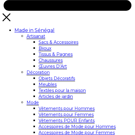
Made in Sénégal
Artisanat
Sacs & Accessoires
Bijoux
Tissus & Pagnes
Chaussures
Œuvres D’Art
Décoration
Objets Décoratifs
Meubles
Textiles pour la maison
Articles de jardin
Mode
Vêtements pour Hommes
Vêtements pour Femmes
Vêtements POUR Enfants
Accessoires de Mode pour Hommes
Accessoires de Mode pour Femmes