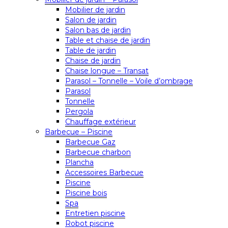
Mobilier de jardin
Salon de jardin
Salon bas de jardin
Table et chaise de jardin
Table de jardin
Chaise de jardin
Chaise longue – Transat
Parasol – Tonnelle – Voile d’ombrage
Parasol
Tonnelle
Pergola
Chauffage extérieur
Barbecue – Piscine
Barbecue Gaz
Barbecue charbon
Plancha
Accessoires Barbecue
Piscine
Piscine bois
Spa
Entretien piscine
Robot piscine