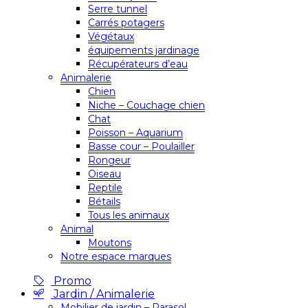
Serre tunnel
Carrés potagers
Végétaux
équipements jardinage
Récupérateurs d’eau
Animalerie
Chien
Niche – Couchage chien
Chat
Poisson – Aquarium
Basse cour – Poulailler
Rongeur
Oiseau
Reptile
Bétails
Tous les animaux
Animal
Moutons
Notre espace marques
Promo
Jardin / Animalerie
Mobilier de jardin – Parasol