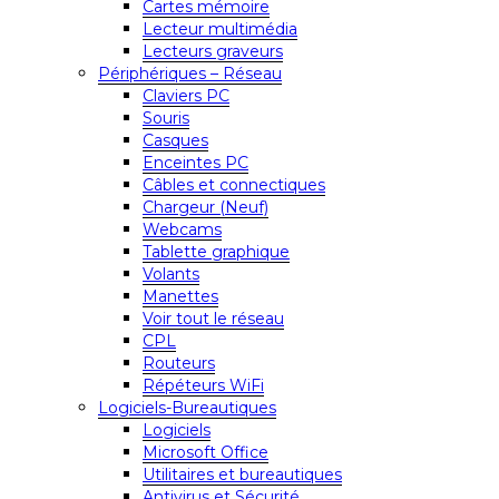
Cartes mémoire
Lecteur multimédia
Lecteurs graveurs
Périphériques – Réseau
Claviers PC
Souris
Casques
Enceintes PC
Câbles et connectiques
Chargeur (Neuf)
Webcams
Tablette graphique
Volants
Manettes
Voir tout le réseau
CPL
Routeurs
Répéteurs WiFi
Logiciels-Bureautiques
Logiciels
Microsoft Office
Utilitaires et bureautiques
Antivirus et Sécurité