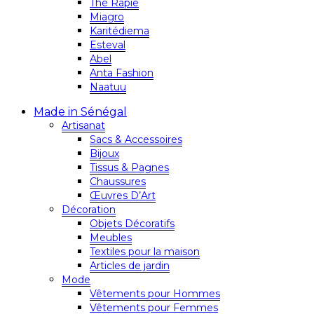
Thé Rapie
Miagro
Karitédiema
Esteval
Abel
Anta Fashion
Naatuu
Made in Sénégal
Artisanat
Sacs & Accessoires
Bijoux
Tissus & Pagnes
Chaussures
Œuvres D’Art
Décoration
Objets Décoratifs
Meubles
Textiles pour la maison
Articles de jardin
Mode
Vêtements pour Hommes
Vêtements pour Femmes