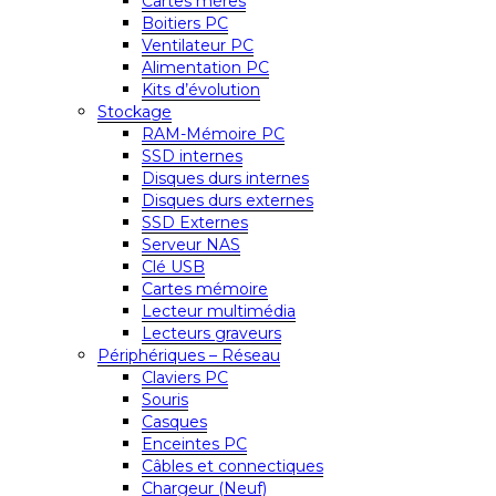
Cartes mères
Boitiers PC
Ventilateur PC
Alimentation PC
Kits d’évolution
Stockage
RAM-Mémoire PC
SSD internes
Disques durs internes
Disques durs externes
SSD Externes
Serveur NAS
Clé USB
Cartes mémoire
Lecteur multimédia
Lecteurs graveurs
Périphériques – Réseau
Claviers PC
Souris
Casques
Enceintes PC
Câbles et connectiques
Chargeur (Neuf)