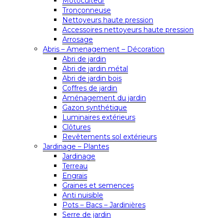
Motoculteur
Tronçonneuse
Nettoyeurs haute pression
Accessoires nettoyeurs haute pression
Arrosage
Abris – Amenagement – Décoration
Abri de jardin
Abri de jardin métal
Abri de jardin bois
Coffres de jardin
Aménagement du jardin
Gazon synthétique
Luminaires extérieurs
Clôtures
Revêtements sol extérieurs
Jardinage – Plantes
Jardinage
Terreau
Engrais
Graines et semences
Anti nuisible
Pots – Bacs – Jardinières
Serre de jardin