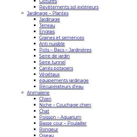
Clôtures
Revêtements sol extérieurs
Jardinage – Plantes
Jardinage
Terreau
Engrais
Graines et semences
Anti nuisible
Pots – Bacs – Jardinières
Serre de jardin
Serre tunnel
Carrés potagers
Végétaux
équipements jardinage
Récupérateurs d’eau
Animalerie
Chien
Niche – Couchage chien
Chat
Poisson – Aquarium
Basse cour – Poulailler
Rongeur
Oiseau