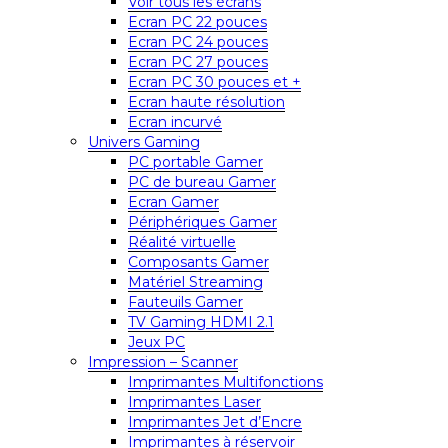
Voir tous les écrans
Ecran PC 22 pouces
Ecran PC 24 pouces
Ecran PC 27 pouces
Ecran PC 30 pouces et +
Ecran haute résolution
Ecran incurvé
Univers Gaming
PC portable Gamer
PC de bureau Gamer
Ecran Gamer
Périphériques Gamer
Réalité virtuelle
Composants Gamer
Matériel Streaming
Fauteuils Gamer
TV Gaming HDMI 2.1
Jeux PC
Impression – Scanner
Imprimantes Multifonctions
Imprimantes Laser
Imprimantes Jet d’Encre
Imprimantes à réservoir