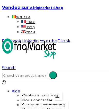
Vendez sur
AfriqMarket Shop
XOF CFA
EUR €
USD $
GBP £
Facebook
Linkedin
Youtube
Tiktok
Search
Aide
Centre d’assistance
Nous contacter
Suivre ma commande