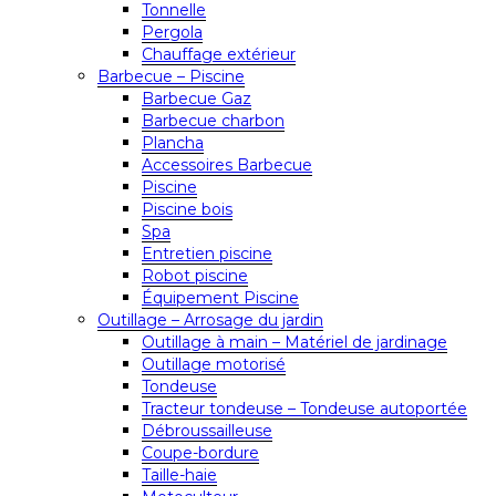
Tonnelle
Pergola
Chauffage extérieur
Barbecue – Piscine
Barbecue Gaz
Barbecue charbon
Plancha
Accessoires Barbecue
Piscine
Piscine bois
Spa
Entretien piscine
Robot piscine
Équipement Piscine
Outillage – Arrosage du jardin
Outillage à main – Matériel de jardinage
Outillage motorisé
Tondeuse
Tracteur tondeuse – Tondeuse autoportée
Débroussailleuse
Coupe-bordure
Taille-haie