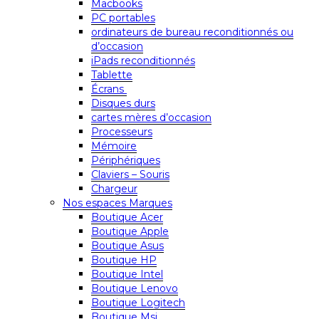
Macbooks
PC portables
ordinateurs de bureau reconditionnés ou
d’occasion
iPads reconditionnés
Tablette
Écrans
Disques durs
cartes mères d’occasion
Processeurs
Mémoire
Périphériques
Claviers – Souris
Chargeur
Nos espaces Marques
Boutique Acer
Boutique Apple
Boutique Asus
Boutique HP
Boutique Intel
Boutique Lenovo
Boutique Logitech
Boutique Msi