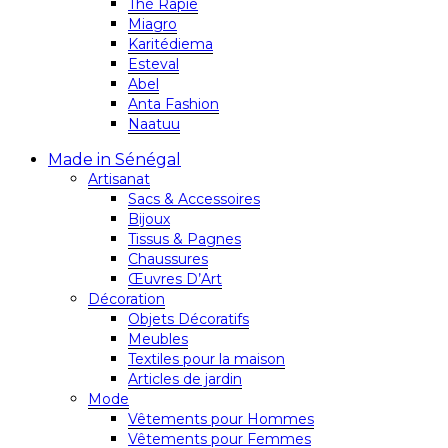
Thé Rapie
Miagro
Karitédiema
Esteval
Abel
Anta Fashion
Naatuu
Made in Sénégal
Artisanat
Sacs & Accessoires
Bijoux
Tissus & Pagnes
Chaussures
Œuvres D’Art
Décoration
Objets Décoratifs
Meubles
Textiles pour la maison
Articles de jardin
Mode
Vêtements pour Hommes
Vêtements pour Femmes