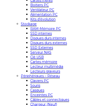
Cartes mères
Boitiers PC
Ventilateur PC
Alimentation PC
Kits d’évolution
Stockage
RAM-Mémoire PC
SSD internes
Disques durs internes
Disques durs externes
SSD Externes
Serveur NAS
Clé USB
Cartes mémoire
Lecteur multimédia
Lecteurs graveurs
Périphériques – Réseau
Claviers PC
Souris
Casques
Enceintes PC
Câbles et connectiques
Chargeur (Neuf)