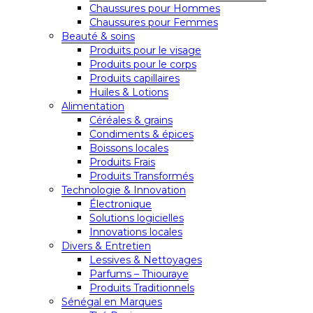
Chaussures pour Hommes
Chaussures pour Femmes
Beauté & soins
Produits pour le visage
Produits pour le corps
Produits capillaires
Huiles & Lotions
Alimentation
Céréales & grains
Condiments & épices
Boissons locales
Produits Frais
Produits Transformés
Technologie & Innovation
Électronique
Solutions logicielles
Innovations locales
Divers & Entretien
Lessives & Nettoyages
Parfums – Thiouraye
Produits Traditionnels
Sénégal en Marques