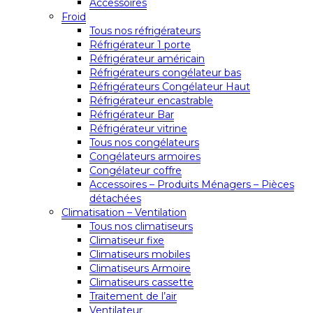
Accessoires
Froid
Tous nos réfrigérateurs
Réfrigérateur 1 porte
Réfrigérateur américain
Réfrigérateurs congélateur bas
Réfrigérateurs Congélateur Haut
Réfrigérateur encastrable
Réfrigérateur Bar
Réfrigérateur vitrine
Tous nos congélateurs
Congélateurs armoires
Congélateur coffre
Accessoires – Produits Ménagers – Pièces
détachées
Climatisation – Ventilation
Tous nos climatiseurs
Climatiseur fixe
Climatiseurs mobiles
Climatiseurs Armoire
Climatiseurs cassette
Traitement de l’air
Ventilateur