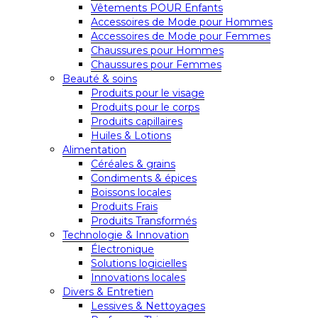
Vêtements POUR Enfants
Accessoires de Mode pour Hommes
Accessoires de Mode pour Femmes
Chaussures pour Hommes
Chaussures pour Femmes
Beauté & soins
Produits pour le visage
Produits pour le corps
Produits capillaires
Huiles & Lotions
Alimentation
Céréales & grains
Condiments & épices
Boissons locales
Produits Frais
Produits Transformés
Technologie & Innovation
Électronique
Solutions logicielles
Innovations locales
Divers & Entretien
Lessives & Nettoyages