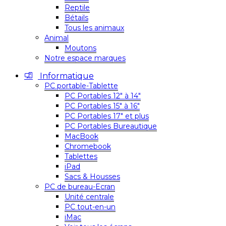
Reptile
Bétails
Tous les animaux
Animal
Moutons
Notre espace marques
Informatique
PC portable-Tablette
PC Portables 12″ à 14″
PC Portables 15″ à 16″
PC Portables 17″ et plus
PC Portables Bureautique
MacBook
Chromebook
Tablettes
iPad
Sacs & Housses
PC de bureau-Ecran
Unité centrale
PC tout-en-un
iMac