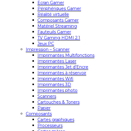
Ecran Gamer
Périphériques Gamer
Réalité virtuelle
Composants Gamer
Matériel Streaming
Fauteuils Gamer
TV Gaming HDMI 2.1
Jeux PC
Impression – Scanner
Imprimantes Multifonctions
Imprimantes Laser
Imprimantes Jet d’Encre
Imprimantes à réservoir
Imprimantes Wifi
Imprimantes 3D
Imprimantes photo
Scanners
Cartouches & Toners
Papier
Composants
Cartes graphiques
Processeurs