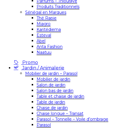
Parfums – Thiouraye
Produits Traditionnels
Sénégal en Marques
Thé Rapie
Miagro
Karitédiema
Esteval
Abel
Anta Fashion
Naatuu
Promo
Jardin / Animalerie
Mobilier de jardin – Parasol
Mobilier de jardin
Salon de jardin
Salon bas de jardin
Table et chaise de jardin
Table de jardin
Chaise de jardin
Chaise longue – Transat
Parasol – Tonnelle – Voile d’ombrage
Parasol