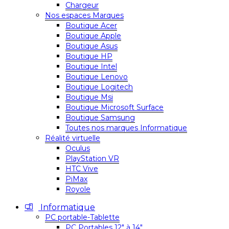
Chargeur
Nos espaces Marques
Boutique Acer
Boutique Apple
Boutique Asus
Boutique HP
Boutique Intel
Boutique Lenovo
Boutique Logitech
Boutique Msi
Boutique Microsoft Surface
Boutique Samsung
Toutes nos marques Informatique
Réalité virtuelle
Oculus
PlayStation VR
HTC Vive
PiMax
Royole
Informatique
PC portable-Tablette
PC Portables 12″ à 14″