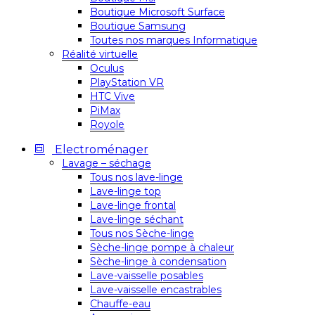
Boutique Microsoft Surface
Boutique Samsung
Toutes nos marques Informatique
Réalité virtuelle
Oculus
PlayStation VR
HTC Vive
PiMax
Royole
Electroménager
Lavage – séchage
Tous nos lave-linge
Lave-linge top
Lave-linge frontal
Lave-linge séchant
Tous nos Sèche-linge
Sèche-linge pompe à chaleur
Sèche-linge à condensation
Lave-vaisselle posables
Lave-vaisselle encastrables
Chauffe-eau