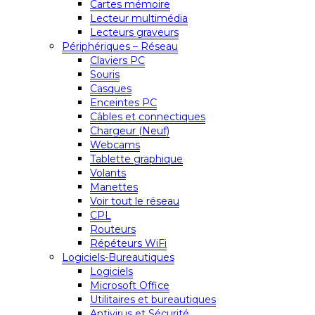
Cartes mémoire
Lecteur multimédia
Lecteurs graveurs
Périphériques – Réseau
Claviers PC
Souris
Casques
Enceintes PC
Câbles et connectiques
Chargeur (Neuf)
Webcams
Tablette graphique
Volants
Manettes
Voir tout le réseau
CPL
Routeurs
Répéteurs WiFi
Logiciels-Bureautiques
Logiciels
Microsoft Office
Utilitaires et bureautiques
Antivirus et Sécurité