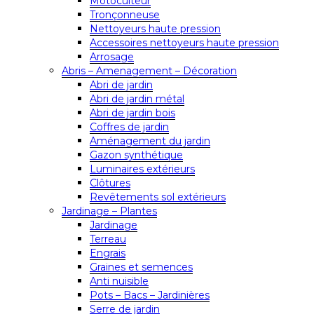
Motoculteur
Tronçonneuse
Nettoyeurs haute pression
Accessoires nettoyeurs haute pression
Arrosage
Abris – Amenagement – Décoration
Abri de jardin
Abri de jardin métal
Abri de jardin bois
Coffres de jardin
Aménagement du jardin
Gazon synthétique
Luminaires extérieurs
Clôtures
Revêtements sol extérieurs
Jardinage – Plantes
Jardinage
Terreau
Engrais
Graines et semences
Anti nuisible
Pots – Bacs – Jardinières
Serre de jardin