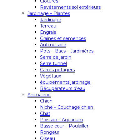
Clôtures
Revêtements sol extérieurs
Jardinage – Plantes
Jardinage
Terreau
Engrais
Graines et semences
Anti nuisible
Pots – Bacs – Jardinières
Serre de jardin
Serre tunnel
Carrés potagers
Végétaux
équipements jardinage
Récupérateurs d’eau
Animalerie
Chien
Niche – Couchage chien
Chat
Poisson – Aquarium
Basse cour – Poulailler
Rongeur
Oiseau