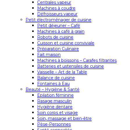
Centrales vapeur
Machines à coudre
Défroisseurs vapeur
Petit électroménager de cuisine
Petit déjeuner – Café
Machines à café à grain
Robots de cuisine
Cuisson et cuisine conviviale
Préparation Culinaire
Fait maison
Machines à boissons – Carafes filtrantes
Batteries et ustensiles de cuisine
Vaisselle – Art de la Table
Balance de cuisine
Fontaines à Eau
Beauté – Hygiène & Santé
Epilation féminine
Rasage masculin
Hygiène dentaire
Soin corps et visage
Soin, massage et bien-être
Pèse-Personnes