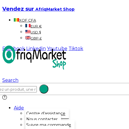
Vendez sur
AfriqMarket Shop
XOF CFA
EUR €
USD $
GBP £
Facebook
Linkedin
Youtube
Tiktok
Search
Aide
Centre d’assistance
Nous contacter
Suivre ma commande