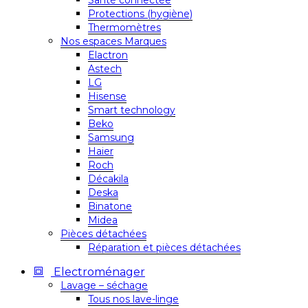
Santé connectée
Protections (hygiène)
Thermomètres
Nos espaces Marques
Elactron
Astech
LG
Hisense
Smart technology
Beko
Samsung
Haier
Roch
Décakila
Deska
Binatone
Midea
Pièces détachées
Réparation et pièces détachées
Electroménager
Lavage – séchage
Tous nos lave-linge