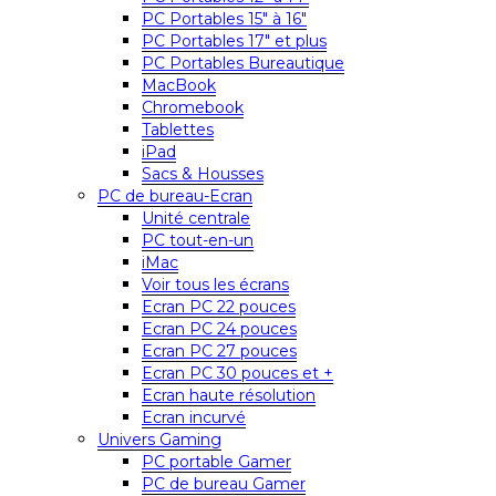
PC Portables 15″ à 16″
PC Portables 17″ et plus
PC Portables Bureautique
MacBook
Chromebook
Tablettes
iPad
Sacs & Housses
PC de bureau-Ecran
Unité centrale
PC tout-en-un
iMac
Voir tous les écrans
Ecran PC 22 pouces
Ecran PC 24 pouces
Ecran PC 27 pouces
Ecran PC 30 pouces et +
Ecran haute résolution
Ecran incurvé
Univers Gaming
PC portable Gamer
PC de bureau Gamer