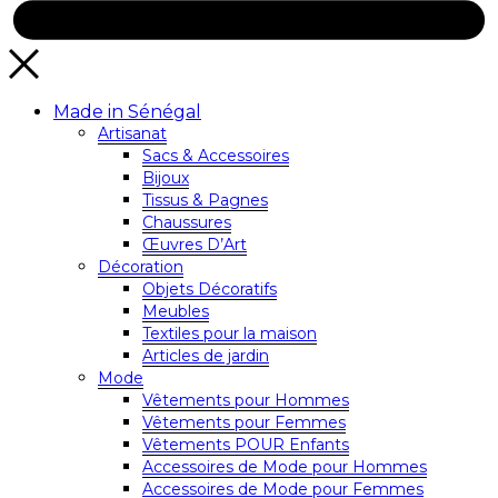
Made in Sénégal
Artisanat
Sacs & Accessoires
Bijoux
Tissus & Pagnes
Chaussures
Œuvres D’Art
Décoration
Objets Décoratifs
Meubles
Textiles pour la maison
Articles de jardin
Mode
Vêtements pour Hommes
Vêtements pour Femmes
Vêtements POUR Enfants
Accessoires de Mode pour Hommes
Accessoires de Mode pour Femmes