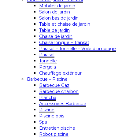
Mobilier de jardin
Salon de jardin
Salon bas de jardin
Table et chaise de jardin
Table de jardin
Chaise de jardin
Chaise longue – Transat
Parasol – Tonnelle – Voile d’ombrage
Parasol
Tonnelle
Pergola
Chauffage extérieur
Barbecue – Piscine
Barbecue Gaz
Barbecue charbon
Plancha
Accessoires Barbecue
Piscine
Piscine bois
Spa
Entretien piscine
Robot piscine