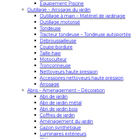
Équipement Piscine
Outillage – Arrosage du jardin
Outillage à main – Matériel de jardinage
Outillage motorisé
Tondeuse
Tracteur tondeuse – Tondeuse autoportée
Débroussailleuse
Coupe-bordure
Taille-haie
Motoculteur
Tronçonneuse
Nettoyeurs haute pression
Accessoires nettoyeurs haute pression
Arrosage
Abris – Amenagement – Décoration
Abri de jardin
Abri de jardin métal
Abri de jardin bois
Coffres de jardin
Aménagement du jardin
Gazon synthétique
Luminaires extérieurs