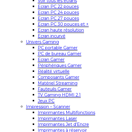
Voir tous les écrans
Ecran PC 22 pouces
Ecran PC 24 pouces
Ecran PC 27 pouces
Ecran PC 30 pouces et +
Ecran haute résolution
Ecran incurvé
Univers Gaming
PC portable Gamer
PC de bureau Gamer
Ecran Gamer
Périphériques Gamer
Réalité virtuelle
Composants Gamer
Matériel Streaming
Fauteuils Gamer
TV Gaming HDMI 2.1
Jeux PC
Impression – Scanner
Imprimantes Multifonctions
Imprimantes Laser
Imprimantes Jet d’Encre
Imprimantes à réservoir