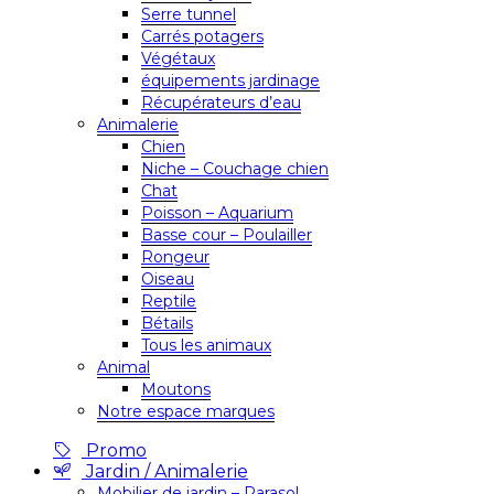
Serre tunnel
Carrés potagers
Végétaux
équipements jardinage
Récupérateurs d’eau
Animalerie
Chien
Niche – Couchage chien
Chat
Poisson – Aquarium
Basse cour – Poulailler
Rongeur
Oiseau
Reptile
Bétails
Tous les animaux
Animal
Moutons
Notre espace marques
Promo
Jardin / Animalerie
Mobilier de jardin – Parasol