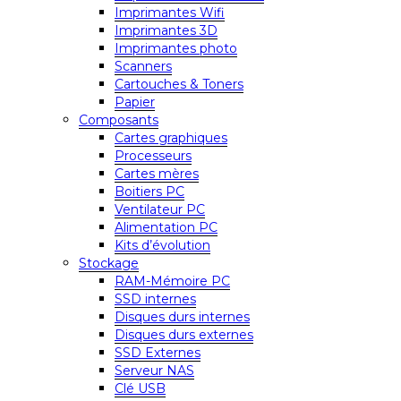
Imprimantes Wifi
Imprimantes 3D
Imprimantes photo
Scanners
Cartouches & Toners
Papier
Composants
Cartes graphiques
Processeurs
Cartes mères
Boitiers PC
Ventilateur PC
Alimentation PC
Kits d’évolution
Stockage
RAM-Mémoire PC
SSD internes
Disques durs internes
Disques durs externes
SSD Externes
Serveur NAS
Clé USB