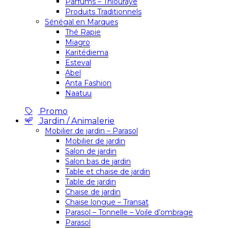
Parfums – Thiouraye
Produits Traditionnels
Sénégal en Marques
Thé Rapie
Miagro
Karitédiema
Esteval
Abel
Anta Fashion
Naatuu
Promo
Jardin / Animalerie
Mobilier de jardin – Parasol
Mobilier de jardin
Salon de jardin
Salon bas de jardin
Table et chaise de jardin
Table de jardin
Chaise de jardin
Chaise longue – Transat
Parasol – Tonnelle – Voile d’ombrage
Parasol