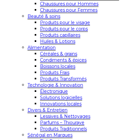
Chaussures pour Hommes
Chaussures pour Femmes
Beauté & soins
Produits pour le visage
Produits pour le corps
Produits capillaires
Huiles & Lotions
Alimentation
Céréales & grains
Condiments & épices
Boissons locales
Produits Frais
Produits Transformés
Technologie & Innovation
Électronique
Solutions logicielles
Innovations locales
Divers & Entretien
Lessives & Nettoyages
Parfums – Thiouraye
Produits Traditionnels
Sénégal en Marques