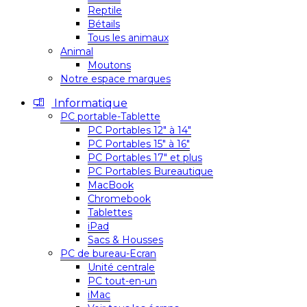
Reptile
Bétails
Tous les animaux
Animal
Moutons
Notre espace marques
Informatique
PC portable-Tablette
PC Portables 12″ à 14″
PC Portables 15″ à 16″
PC Portables 17″ et plus
PC Portables Bureautique
MacBook
Chromebook
Tablettes
iPad
Sacs & Housses
PC de bureau-Ecran
Unité centrale
PC tout-en-un
iMac