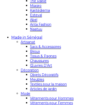
Thé Rapie
Miagro
Karitédiema
Esteval
Abel
Anta Fashion
Naatuu
Made in Sénégal
Artisanat
Sacs & Accessoires
Bijoux
Tissus & Pagnes
Chaussures
Œuvres D’Art
Décoration
Objets Décoratifs
Meubles
Textiles pour la maison
Articles de jardin
Mode
Vêtements pour Hommes
Vêtements pour Femmes