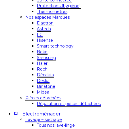
Santé connectée
Protections (hygiène)
Thermomètres
Nos espaces Marques
Elactron
Astech
LG
Hisense
Smart technology
Beko
Samsung
Haier
Roch
Décakila
Deska
Binatone
Midea
Pièces détachées
Réparation et pièces détachées
Electroménager
Lavage – séchage
Tous nos lave-linge