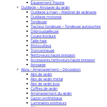
Équipement Piscine
Outillage – Arrosage du jardin
Outillage à main – Matériel de jardinage
Outillage motorisé
Tondeuse
Tracteur tondeuse – Tondeuse autoportée
Débroussailleuse
Coupe-bordure
Taille-haie
Motoculteur
Tronçonneuse
Nettoyeurs haute pression
Accessoires nettoyeurs haute pression
Arrosage
Abris – Amenagement – Décoration
Abri de jardin
Abri de jardin métal
Abri de jardin bois
Coffres de jardin
Aménagement du jardin
Gazon synthétique
Luminaires extérieurs