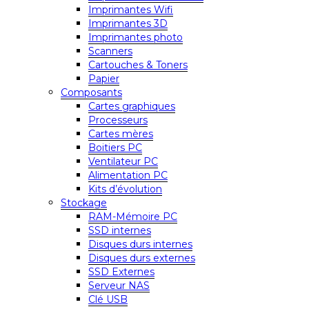
Imprimantes Wifi
Imprimantes 3D
Imprimantes photo
Scanners
Cartouches & Toners
Papier
Composants
Cartes graphiques
Processeurs
Cartes mères
Boitiers PC
Ventilateur PC
Alimentation PC
Kits d’évolution
Stockage
RAM-Mémoire PC
SSD internes
Disques durs internes
Disques durs externes
SSD Externes
Serveur NAS
Clé USB