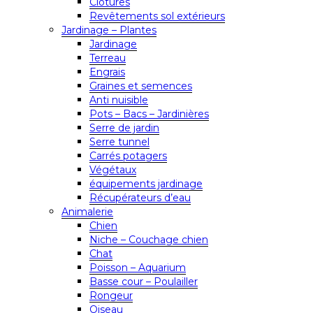
Clôtures
Revêtements sol extérieurs
Jardinage – Plantes
Jardinage
Terreau
Engrais
Graines et semences
Anti nuisible
Pots – Bacs – Jardinières
Serre de jardin
Serre tunnel
Carrés potagers
Végétaux
équipements jardinage
Récupérateurs d’eau
Animalerie
Chien
Niche – Couchage chien
Chat
Poisson – Aquarium
Basse cour – Poulailler
Rongeur
Oiseau