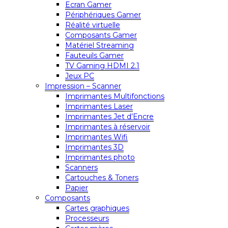
Ecran Gamer
Périphériques Gamer
Réalité virtuelle
Composants Gamer
Matériel Streaming
Fauteuils Gamer
TV Gaming HDMI 2.1
Jeux PC
Impression – Scanner
Imprimantes Multifonctions
Imprimantes Laser
Imprimantes Jet d’Encre
Imprimantes à réservoir
Imprimantes Wifi
Imprimantes 3D
Imprimantes photo
Scanners
Cartouches & Toners
Papier
Composants
Cartes graphiques
Processeurs