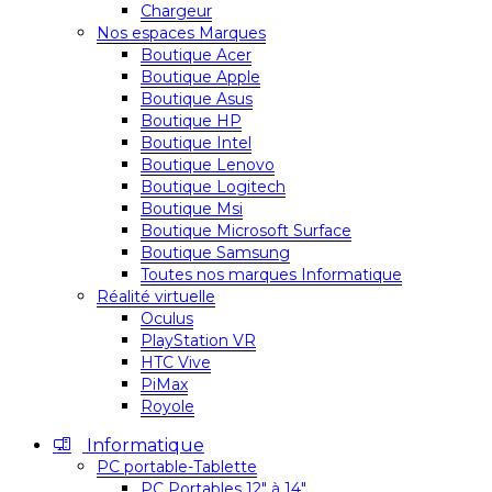
Chargeur
Nos espaces Marques
Boutique Acer
Boutique Apple
Boutique Asus
Boutique HP
Boutique Intel
Boutique Lenovo
Boutique Logitech
Boutique Msi
Boutique Microsoft Surface
Boutique Samsung
Toutes nos marques Informatique
Réalité virtuelle
Oculus
PlayStation VR
HTC Vive
PiMax
Royole
Informatique
PC portable-Tablette
PC Portables 12″ à 14″