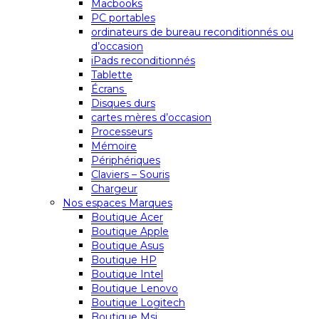
Macbooks
PC portables
ordinateurs de bureau reconditionnés ou
d’occasion
iPads reconditionnés
Tablette
Écrans
Disques durs
cartes mères d’occasion
Processeurs
Mémoire
Périphériques
Claviers – Souris
Chargeur
Nos espaces Marques
Boutique Acer
Boutique Apple
Boutique Asus
Boutique HP
Boutique Intel
Boutique Lenovo
Boutique Logitech
Boutique Msi