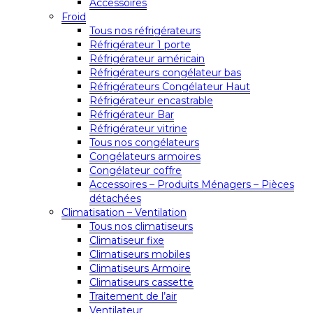
Accessoires
Froid
Tous nos réfrigérateurs
Réfrigérateur 1 porte
Réfrigérateur américain
Réfrigérateurs congélateur bas
Réfrigérateurs Congélateur Haut
Réfrigérateur encastrable
Réfrigérateur Bar
Réfrigérateur vitrine
Tous nos congélateurs
Congélateurs armoires
Congélateur coffre
Accessoires – Produits Ménagers – Pièces
détachées
Climatisation – Ventilation
Tous nos climatiseurs
Climatiseur fixe
Climatiseurs mobiles
Climatiseurs Armoire
Climatiseurs cassette
Traitement de l’air
Ventilateur