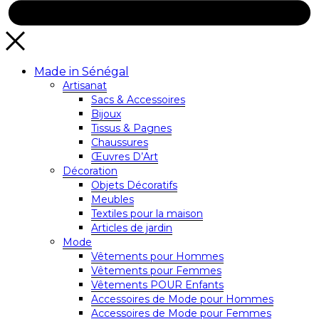
Made in Sénégal
Artisanat
Sacs & Accessoires
Bijoux
Tissus & Pagnes
Chaussures
Œuvres D’Art
Décoration
Objets Décoratifs
Meubles
Textiles pour la maison
Articles de jardin
Mode
Vêtements pour Hommes
Vêtements pour Femmes
Vêtements POUR Enfants
Accessoires de Mode pour Hommes
Accessoires de Mode pour Femmes