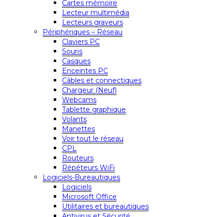
Cartes mémoire
Lecteur multimédia
Lecteurs graveurs
Périphériques – Réseau
Claviers PC
Souris
Casques
Enceintes PC
Câbles et connectiques
Chargeur (Neuf)
Webcams
Tablette graphique
Volants
Manettes
Voir tout le réseau
CPL
Routeurs
Répéteurs WiFi
Logiciels-Bureautiques
Logiciels
Microsoft Office
Utilitaires et bureautiques
Antivirus et Sécurité