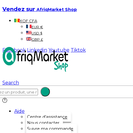
Vendez sur
AfriqMarket Shop
XOF CFA
EUR €
USD $
GBP £
Facebook
Linkedin
Youtube
Tiktok
Search
Aide
Centre d’assistance
Nous contacter
Suivre ma commande