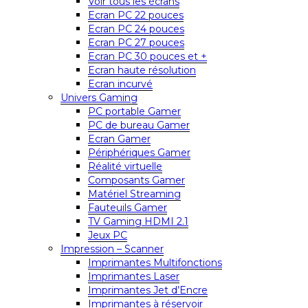
Voir tous les écrans
Ecran PC 22 pouces
Ecran PC 24 pouces
Ecran PC 27 pouces
Ecran PC 30 pouces et +
Ecran haute résolution
Ecran incurvé
Univers Gaming
PC portable Gamer
PC de bureau Gamer
Ecran Gamer
Périphériques Gamer
Réalité virtuelle
Composants Gamer
Matériel Streaming
Fauteuils Gamer
TV Gaming HDMI 2.1
Jeux PC
Impression – Scanner
Imprimantes Multifonctions
Imprimantes Laser
Imprimantes Jet d’Encre
Imprimantes à réservoir