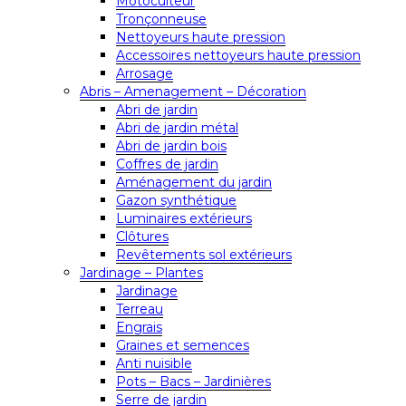
Motoculteur
Tronçonneuse
Nettoyeurs haute pression
Accessoires nettoyeurs haute pression
Arrosage
Abris – Amenagement – Décoration
Abri de jardin
Abri de jardin métal
Abri de jardin bois
Coffres de jardin
Aménagement du jardin
Gazon synthétique
Luminaires extérieurs
Clôtures
Revêtements sol extérieurs
Jardinage – Plantes
Jardinage
Terreau
Engrais
Graines et semences
Anti nuisible
Pots – Bacs – Jardinières
Serre de jardin