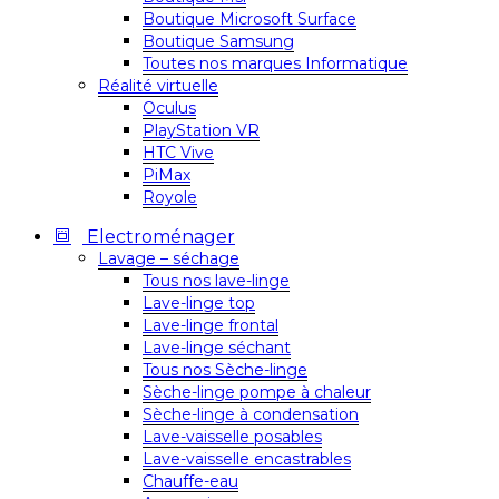
Boutique Microsoft Surface
Boutique Samsung
Toutes nos marques Informatique
Réalité virtuelle
Oculus
PlayStation VR
HTC Vive
PiMax
Royole
Electroménager
Lavage – séchage
Tous nos lave-linge
Lave-linge top
Lave-linge frontal
Lave-linge séchant
Tous nos Sèche-linge
Sèche-linge pompe à chaleur
Sèche-linge à condensation
Lave-vaisselle posables
Lave-vaisselle encastrables
Chauffe-eau