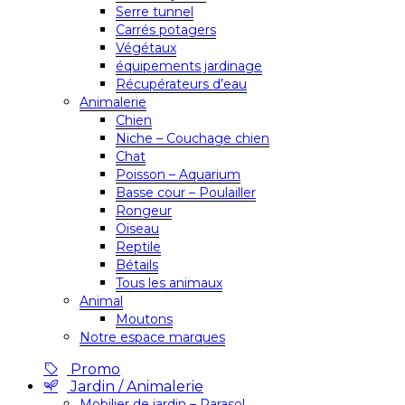
Serre tunnel
Carrés potagers
Végétaux
équipements jardinage
Récupérateurs d’eau
Animalerie
Chien
Niche – Couchage chien
Chat
Poisson – Aquarium
Basse cour – Poulailler
Rongeur
Oiseau
Reptile
Bétails
Tous les animaux
Animal
Moutons
Notre espace marques
Promo
Jardin / Animalerie
Mobilier de jardin – Parasol