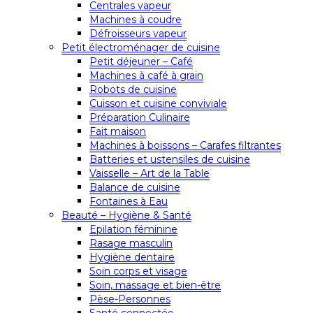
Centrales vapeur
Machines à coudre
Défroisseurs vapeur
Petit électroménager de cuisine
Petit déjeuner – Café
Machines à café à grain
Robots de cuisine
Cuisson et cuisine conviviale
Préparation Culinaire
Fait maison
Machines à boissons – Carafes filtrantes
Batteries et ustensiles de cuisine
Vaisselle – Art de la Table
Balance de cuisine
Fontaines à Eau
Beauté – Hygiène & Santé
Epilation féminine
Rasage masculin
Hygiène dentaire
Soin corps et visage
Soin, massage et bien-être
Pèse-Personnes