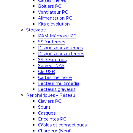
Cartes mères
Boitiers PC
Ventilateur PC
Alimentation PC
Kits d’évolution
Stockage
RAM-Mémoire PC
SSD internes
Disques durs internes
Disques durs externes
SSD Externes
Serveur NAS
Clé USB
Cartes mémoire
Lecteur multimédia
Lecteurs graveurs
Périphériques – Réseau
Claviers PC
Souris
Casques
Enceintes PC
Câbles et connectiques
Chargeur (Neuf)