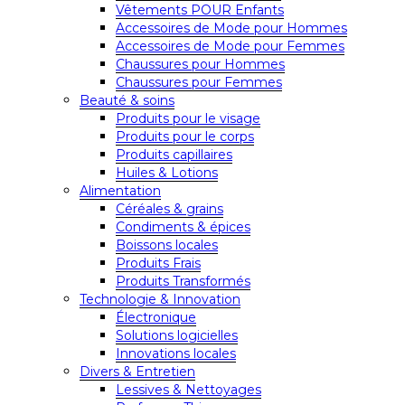
Vêtements POUR Enfants
Accessoires de Mode pour Hommes
Accessoires de Mode pour Femmes
Chaussures pour Hommes
Chaussures pour Femmes
Beauté & soins
Produits pour le visage
Produits pour le corps
Produits capillaires
Huiles & Lotions
Alimentation
Céréales & grains
Condiments & épices
Boissons locales
Produits Frais
Produits Transformés
Technologie & Innovation
Électronique
Solutions logicielles
Innovations locales
Divers & Entretien
Lessives & Nettoyages