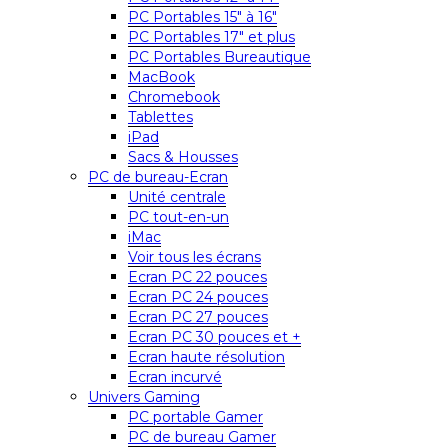
PC Portables 15″ à 16″
PC Portables 17″ et plus
PC Portables Bureautique
MacBook
Chromebook
Tablettes
iPad
Sacs & Housses
PC de bureau-Ecran
Unité centrale
PC tout-en-un
iMac
Voir tous les écrans
Ecran PC 22 pouces
Ecran PC 24 pouces
Ecran PC 27 pouces
Ecran PC 30 pouces et +
Ecran haute résolution
Ecran incurvé
Univers Gaming
PC portable Gamer
PC de bureau Gamer