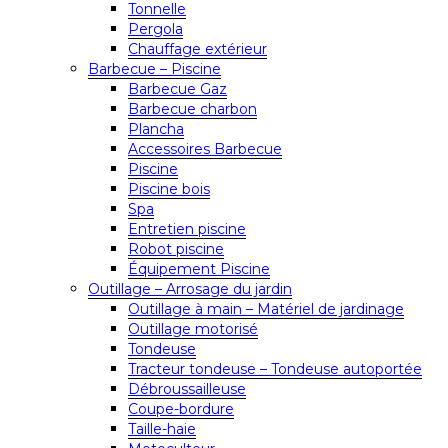
Tonnelle
Pergola
Chauffage extérieur
Barbecue – Piscine
Barbecue Gaz
Barbecue charbon
Plancha
Accessoires Barbecue
Piscine
Piscine bois
Spa
Entretien piscine
Robot piscine
Équipement Piscine
Outillage – Arrosage du jardin
Outillage à main – Matériel de jardinage
Outillage motorisé
Tondeuse
Tracteur tondeuse – Tondeuse autoportée
Débroussailleuse
Coupe-bordure
Taille-haie