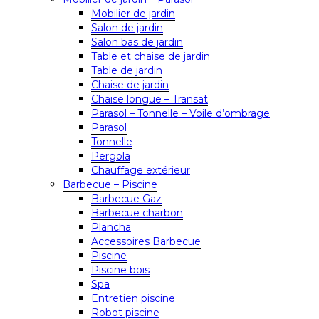
Mobilier de jardin
Salon de jardin
Salon bas de jardin
Table et chaise de jardin
Table de jardin
Chaise de jardin
Chaise longue – Transat
Parasol – Tonnelle – Voile d’ombrage
Parasol
Tonnelle
Pergola
Chauffage extérieur
Barbecue – Piscine
Barbecue Gaz
Barbecue charbon
Plancha
Accessoires Barbecue
Piscine
Piscine bois
Spa
Entretien piscine
Robot piscine