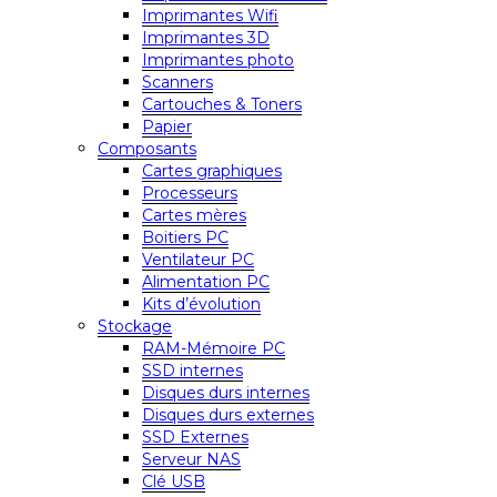
Imprimantes Wifi
Imprimantes 3D
Imprimantes photo
Scanners
Cartouches & Toners
Papier
Composants
Cartes graphiques
Processeurs
Cartes mères
Boitiers PC
Ventilateur PC
Alimentation PC
Kits d’évolution
Stockage
RAM-Mémoire PC
SSD internes
Disques durs internes
Disques durs externes
SSD Externes
Serveur NAS
Clé USB