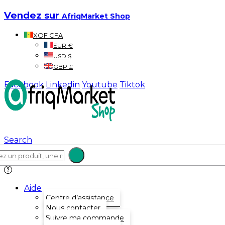
Vendez sur
AfriqMarket Shop
XOF CFA
EUR €
USD $
GBP £
Facebook
Linkedin
Youtube
Tiktok
Search
Aide
Centre d’assistance
Nous contacter
Suivre ma commande