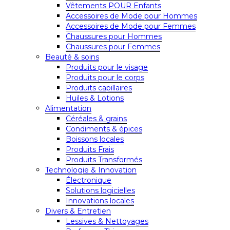
Vêtements POUR Enfants
Accessoires de Mode pour Hommes
Accessoires de Mode pour Femmes
Chaussures pour Hommes
Chaussures pour Femmes
Beauté & soins
Produits pour le visage
Produits pour le corps
Produits capillaires
Huiles & Lotions
Alimentation
Céréales & grains
Condiments & épices
Boissons locales
Produits Frais
Produits Transformés
Technologie & Innovation
Électronique
Solutions logicielles
Innovations locales
Divers & Entretien
Lessives & Nettoyages