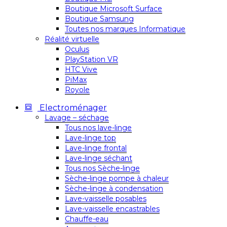
Boutique Microsoft Surface
Boutique Samsung
Toutes nos marques Informatique
Réalité virtuelle
Oculus
PlayStation VR
HTC Vive
PiMax
Royole
Electroménager
Lavage – séchage
Tous nos lave-linge
Lave-linge top
Lave-linge frontal
Lave-linge séchant
Tous nos Sèche-linge
Sèche-linge pompe à chaleur
Sèche-linge à condensation
Lave-vaisselle posables
Lave-vaisselle encastrables
Chauffe-eau