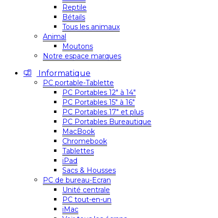
Reptile
Bétails
Tous les animaux
Animal
Moutons
Notre espace marques
Informatique
PC portable-Tablette
PC Portables 12″ à 14″
PC Portables 15″ à 16″
PC Portables 17″ et plus
PC Portables Bureautique
MacBook
Chromebook
Tablettes
iPad
Sacs & Housses
PC de bureau-Ecran
Unité centrale
PC tout-en-un
iMac