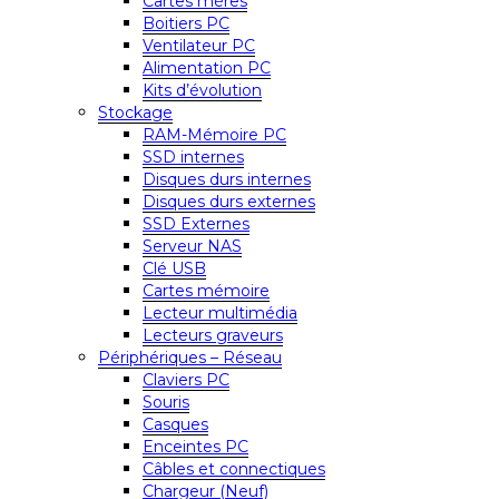
Cartes mères
Boitiers PC
Ventilateur PC
Alimentation PC
Kits d’évolution
Stockage
RAM-Mémoire PC
SSD internes
Disques durs internes
Disques durs externes
SSD Externes
Serveur NAS
Clé USB
Cartes mémoire
Lecteur multimédia
Lecteurs graveurs
Périphériques – Réseau
Claviers PC
Souris
Casques
Enceintes PC
Câbles et connectiques
Chargeur (Neuf)