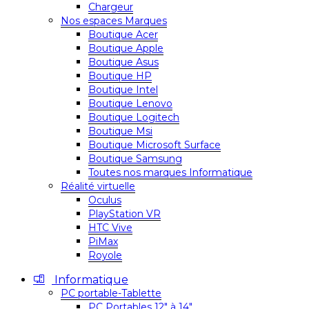
Chargeur
Nos espaces Marques
Boutique Acer
Boutique Apple
Boutique Asus
Boutique HP
Boutique Intel
Boutique Lenovo
Boutique Logitech
Boutique Msi
Boutique Microsoft Surface
Boutique Samsung
Toutes nos marques Informatique
Réalité virtuelle
Oculus
PlayStation VR
HTC Vive
PiMax
Royole
Informatique
PC portable-Tablette
PC Portables 12″ à 14″