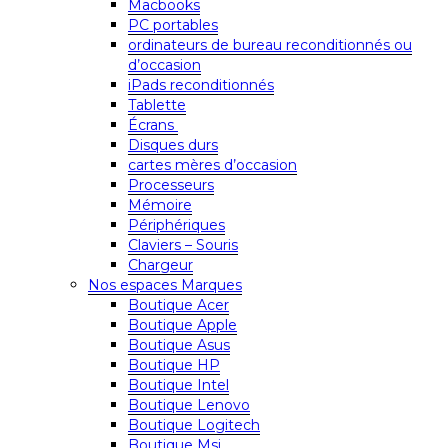
Macbooks
PC portables
ordinateurs de bureau reconditionnés ou
d’occasion
iPads reconditionnés
Tablette
Écrans
Disques durs
cartes mères d’occasion
Processeurs
Mémoire
Périphériques
Claviers – Souris
Chargeur
Nos espaces Marques
Boutique Acer
Boutique Apple
Boutique Asus
Boutique HP
Boutique Intel
Boutique Lenovo
Boutique Logitech
Boutique Msi