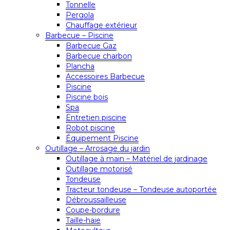
Tonnelle
Pergola
Chauffage extérieur
Barbecue – Piscine
Barbecue Gaz
Barbecue charbon
Plancha
Accessoires Barbecue
Piscine
Piscine bois
Spa
Entretien piscine
Robot piscine
Équipement Piscine
Outillage – Arrosage du jardin
Outillage à main – Matériel de jardinage
Outillage motorisé
Tondeuse
Tracteur tondeuse – Tondeuse autoportée
Débroussailleuse
Coupe-bordure
Taille-haie