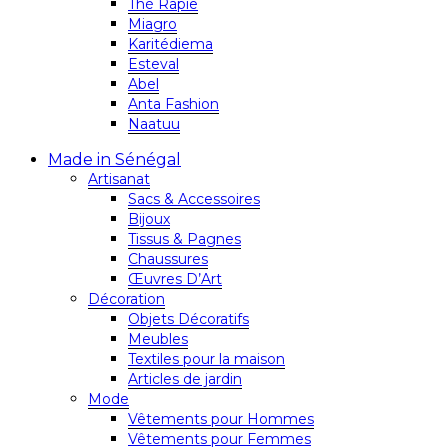
Thé Rapie
Miagro
Karitédiema
Esteval
Abel
Anta Fashion
Naatuu
Made in Sénégal
Artisanat
Sacs & Accessoires
Bijoux
Tissus & Pagnes
Chaussures
Œuvres D’Art
Décoration
Objets Décoratifs
Meubles
Textiles pour la maison
Articles de jardin
Mode
Vêtements pour Hommes
Vêtements pour Femmes