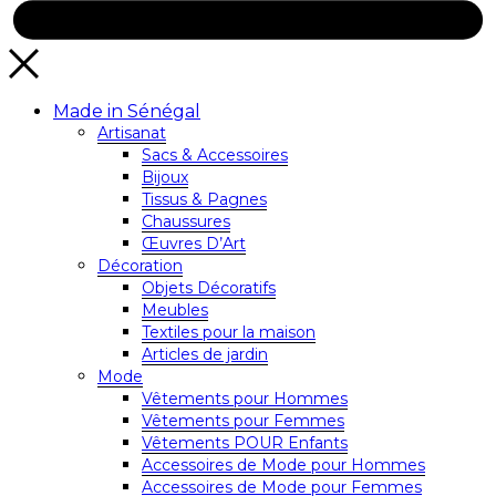
Made in Sénégal
Artisanat
Sacs & Accessoires
Bijoux
Tissus & Pagnes
Chaussures
Œuvres D’Art
Décoration
Objets Décoratifs
Meubles
Textiles pour la maison
Articles de jardin
Mode
Vêtements pour Hommes
Vêtements pour Femmes
Vêtements POUR Enfants
Accessoires de Mode pour Hommes
Accessoires de Mode pour Femmes