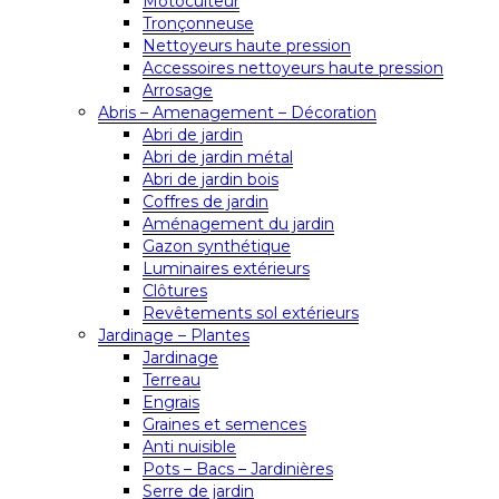
Motoculteur
Tronçonneuse
Nettoyeurs haute pression
Accessoires nettoyeurs haute pression
Arrosage
Abris – Amenagement – Décoration
Abri de jardin
Abri de jardin métal
Abri de jardin bois
Coffres de jardin
Aménagement du jardin
Gazon synthétique
Luminaires extérieurs
Clôtures
Revêtements sol extérieurs
Jardinage – Plantes
Jardinage
Terreau
Engrais
Graines et semences
Anti nuisible
Pots – Bacs – Jardinières
Serre de jardin