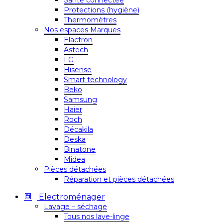
Santé connectée
Protections (hygiène)
Thermomètres
Nos espaces Marques
Elactron
Astech
LG
Hisense
Smart technology
Beko
Samsung
Haier
Roch
Décakila
Deska
Binatone
Midea
Pièces détachées
Réparation et pièces détachées
Electroménager
Lavage – séchage
Tous nos lave-linge