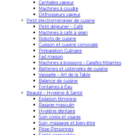
Centrales vapeur
Machines à coudre
Défroisseurs vapeur
Petit électroménager de cuisine
Petit déjeuner – Café
Machines à café à grain
Robots de cuisine
Cuisson et cuisine conviviale
Préparation Culinaire
Fait maison
Machines à boissons – Carafes filtrantes
Batteries et ustensiles de cuisine
Vaisselle – Art de la Table
Balance de cuisine
Fontaines à Eau
Beauté – Hygiène & Santé
Epilation féminine
Rasage masculin
Hygiène dentaire
Soin corps et visage
Soin, massage et bien-être
Pèse-Personnes