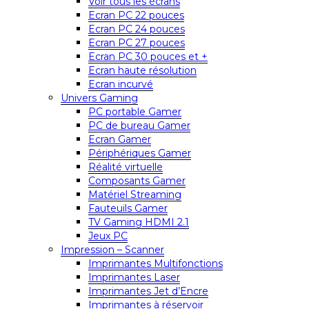
Voir tous les écrans
Ecran PC 22 pouces
Ecran PC 24 pouces
Ecran PC 27 pouces
Ecran PC 30 pouces et +
Ecran haute résolution
Ecran incurvé
Univers Gaming
PC portable Gamer
PC de bureau Gamer
Ecran Gamer
Périphériques Gamer
Réalité virtuelle
Composants Gamer
Matériel Streaming
Fauteuils Gamer
TV Gaming HDMI 2.1
Jeux PC
Impression – Scanner
Imprimantes Multifonctions
Imprimantes Laser
Imprimantes Jet d’Encre
Imprimantes à réservoir