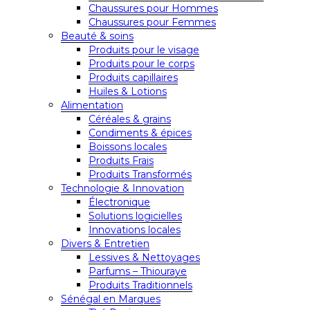
Chaussures pour Hommes
Chaussures pour Femmes
Beauté & soins
Produits pour le visage
Produits pour le corps
Produits capillaires
Huiles & Lotions
Alimentation
Céréales & grains
Condiments & épices
Boissons locales
Produits Frais
Produits Transformés
Technologie & Innovation
Électronique
Solutions logicielles
Innovations locales
Divers & Entretien
Lessives & Nettoyages
Parfums – Thiouraye
Produits Traditionnels
Sénégal en Marques