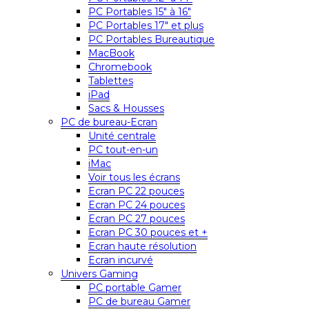
PC Portables 15″ à 16″
PC Portables 17″ et plus
PC Portables Bureautique
MacBook
Chromebook
Tablettes
iPad
Sacs & Housses
PC de bureau-Ecran
Unité centrale
PC tout-en-un
iMac
Voir tous les écrans
Ecran PC 22 pouces
Ecran PC 24 pouces
Ecran PC 27 pouces
Ecran PC 30 pouces et +
Ecran haute résolution
Ecran incurvé
Univers Gaming
PC portable Gamer
PC de bureau Gamer