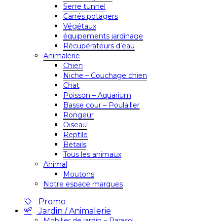
Serre tunnel
Carrés potagers
Végétaux
équipements jardinage
Récupérateurs d’eau
Animalerie
Chien
Niche – Couchage chien
Chat
Poisson – Aquarium
Basse cour – Poulailler
Rongeur
Oiseau
Reptile
Bétails
Tous les animaux
Animal
Moutons
Notre espace marques
Promo
Jardin / Animalerie
Mobilier de jardin – Parasol