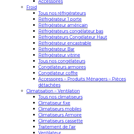
Accessoires
Froid
Tous nos réfrigérateurs
Réfrigérateur 1 porte
Réfrigérateur américain
Réfrigérateurs congélateur bas
Réfrigérateurs Congélateur Haut
Réfrigérateur encastrable
Réfrigérateur Bar
Réfrigérateur vitrine
Tous nos congélateurs
Congélateurs armoires
Congélateur coffre
Accessoires – Produits Ménagers – Pièces
détachées
Climatisation – Ventilation
Tous nos climatiseurs
Climatiseur fixe
Climatiseurs mobiles
Climatiseurs Armoire
Climatiseurs cassette
Traitement de l’air
Ventilateur