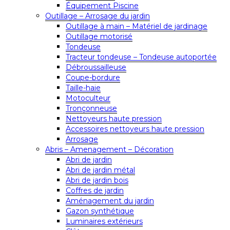
Équipement Piscine
Outillage – Arrosage du jardin
Outillage à main – Matériel de jardinage
Outillage motorisé
Tondeuse
Tracteur tondeuse – Tondeuse autoportée
Débroussailleuse
Coupe-bordure
Taille-haie
Motoculteur
Tronçonneuse
Nettoyeurs haute pression
Accessoires nettoyeurs haute pression
Arrosage
Abris – Amenagement – Décoration
Abri de jardin
Abri de jardin métal
Abri de jardin bois
Coffres de jardin
Aménagement du jardin
Gazon synthétique
Luminaires extérieurs