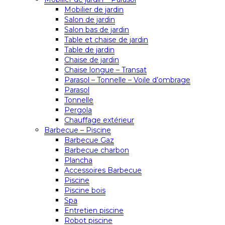
Mobilier de jardin
Salon de jardin
Salon bas de jardin
Table et chaise de jardin
Table de jardin
Chaise de jardin
Chaise longue – Transat
Parasol – Tonnelle – Voile d’ombrage
Parasol
Tonnelle
Pergola
Chauffage extérieur
Barbecue – Piscine
Barbecue Gaz
Barbecue charbon
Plancha
Accessoires Barbecue
Piscine
Piscine bois
Spa
Entretien piscine
Robot piscine