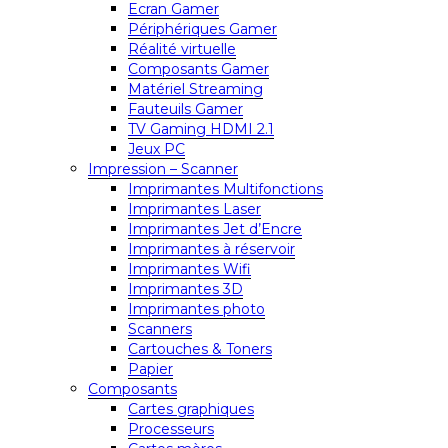
Ecran Gamer
Périphériques Gamer
Réalité virtuelle
Composants Gamer
Matériel Streaming
Fauteuils Gamer
TV Gaming HDMI 2.1
Jeux PC
Impression – Scanner
Imprimantes Multifonctions
Imprimantes Laser
Imprimantes Jet d’Encre
Imprimantes à réservoir
Imprimantes Wifi
Imprimantes 3D
Imprimantes photo
Scanners
Cartouches & Toners
Papier
Composants
Cartes graphiques
Processeurs