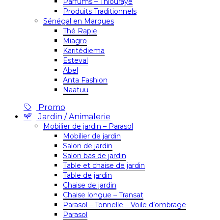
Parfums – Thiouraye
Produits Traditionnels
Sénégal en Marques
Thé Rapie
Miagro
Karitédiema
Esteval
Abel
Anta Fashion
Naatuu
Promo
Jardin / Animalerie
Mobilier de jardin – Parasol
Mobilier de jardin
Salon de jardin
Salon bas de jardin
Table et chaise de jardin
Table de jardin
Chaise de jardin
Chaise longue – Transat
Parasol – Tonnelle – Voile d’ombrage
Parasol