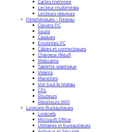
Cartes mémoire
Lecteur multimédia
Lecteurs graveurs
Périphériques – Réseau
Claviers PC
Souris
Casques
Enceintes PC
Câbles et connectiques
Chargeur (Neuf)
Webcams
Tablette graphique
Volants
Manettes
Voir tout le réseau
CPL
Routeurs
Répéteurs WiFi
Logiciels-Bureautiques
Logiciels
Microsoft Office
Utilitaires et bureautiques
Antivirus et Sécurité