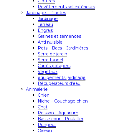
Clôtures
Revêtements sol extérieurs
Jardinage – Plantes
Jardinage
Terreau
Engrais
Graines et semences
Anti nuisible
Pots – Bacs – Jardinières
Serre de jardin
Serre tunnel
Carrés potagers
Végétaux
équipements jardinage
Récupérateurs d’eau
Animalerie
Chien
Niche – Couchage chien
Chat
Poisson – Aquarium
Basse cour – Poulailler
Rongeur
Oiseau