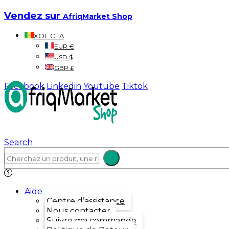
Vendez sur
AfriqMarket Shop
XOF CFA
EUR €
USD $
GBP £
Facebook
Linkedin
Youtube
Tiktok
Search
Aide
Centre d’assistance
Nous contacter
Suivre ma commande