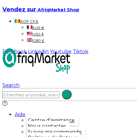
Vendez sur
AfriqMarket Shop
XOF CFA
EUR €
USD $
GBP £
Facebook
Linkedin
Youtube
Tiktok
Search
Aide
Centre d’assistance
Nous contacter
Suivre ma commande