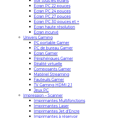
Voir tous les écrans
Ecran PC 22 pouces
Ecran PC 24 pouces
Ecran PC 27 pouces
Ecran PC 30 pouces et +
Ecran haute résolution
Ecran incurvé
Univers Gaming
PC portable Gamer
PC de bureau Gamer
Ecran Gamer
Périphériques Gamer
Réalité virtuelle
Composants Gamer
Matériel Streaming
Fauteuils Gamer
TV Gaming HDMI 2.1
Jeux PC
Impression – Scanner
Imprimantes Multifonctions
Imprimantes Laser
Imprimantes Jet d’Encre
Imprimantes à réservoir