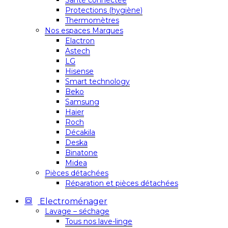
Santé connectée
Protections (hygiène)
Thermomètres
Nos espaces Marques
Elactron
Astech
LG
Hisense
Smart technology
Beko
Samsung
Haier
Roch
Décakila
Deska
Binatone
Midea
Pièces détachées
Réparation et pièces détachées
Electroménager
Lavage – séchage
Tous nos lave-linge