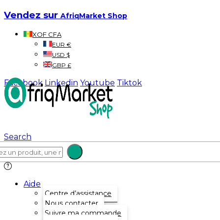
Vendez sur
AfriqMarket Shop
XOF CFA
EUR €
USD $
GBP £
Facebook
Linkedin
Youtube
Tiktok
Search
Aide
Centre d’assistance
Nous contacter
Suivre ma commande