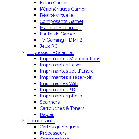
Ecran Gamer
Périphériques Gamer
Réalité virtuelle
Composants Gamer
Matériel Streaming
Fauteuils Gamer
TV Gaming HDMI 2.1
Jeux PC
Impression – Scanner
Imprimantes Multifonctions
Imprimantes Laser
Imprimantes Jet d’Encre
Imprimantes à réservoir
Imprimantes Wifi
Imprimantes 3D
Imprimantes photo
Scanners
Cartouches & Toners
Papier
Composants
Cartes graphiques
Processeurs