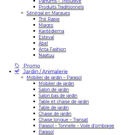
Parfums – Thiouraye
Produits Traditionnels
Sénégal en Marques
Thé Rapie
Miagro
Karitédiema
Esteval
Abel
Anta Fashion
Naatuu
Promo
Jardin / Animalerie
Mobilier de jardin – Parasol
Mobilier de jardin
Salon de jardin
Salon bas de jardin
Table et chaise de jardin
Table de jardin
Chaise de jardin
Chaise longue – Transat
Parasol – Tonnelle – Voile d’ombrage
Parasol