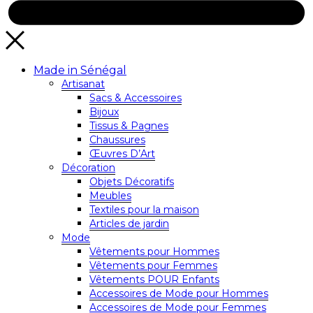
Made in Sénégal
Artisanat
Sacs & Accessoires
Bijoux
Tissus & Pagnes
Chaussures
Œuvres D’Art
Décoration
Objets Décoratifs
Meubles
Textiles pour la maison
Articles de jardin
Mode
Vêtements pour Hommes
Vêtements pour Femmes
Vêtements POUR Enfants
Accessoires de Mode pour Hommes
Accessoires de Mode pour Femmes