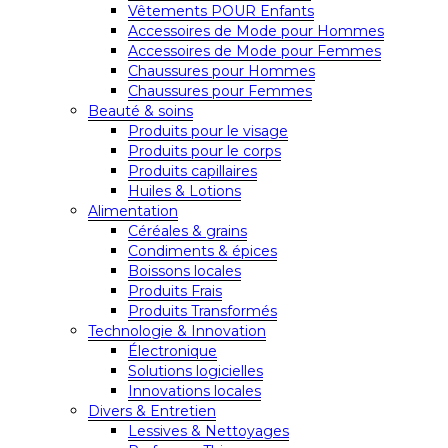
Vêtements POUR Enfants
Accessoires de Mode pour Hommes
Accessoires de Mode pour Femmes
Chaussures pour Hommes
Chaussures pour Femmes
Beauté & soins
Produits pour le visage
Produits pour le corps
Produits capillaires
Huiles & Lotions
Alimentation
Céréales & grains
Condiments & épices
Boissons locales
Produits Frais
Produits Transformés
Technologie & Innovation
Électronique
Solutions logicielles
Innovations locales
Divers & Entretien
Lessives & Nettoyages