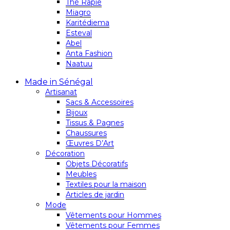
Thé Rapie
Miagro
Karitédiema
Esteval
Abel
Anta Fashion
Naatuu
Made in Sénégal
Artisanat
Sacs & Accessoires
Bijoux
Tissus & Pagnes
Chaussures
Œuvres D’Art
Décoration
Objets Décoratifs
Meubles
Textiles pour la maison
Articles de jardin
Mode
Vêtements pour Hommes
Vêtements pour Femmes