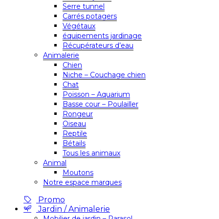
Serre tunnel
Carrés potagers
Végétaux
équipements jardinage
Récupérateurs d’eau
Animalerie
Chien
Niche – Couchage chien
Chat
Poisson – Aquarium
Basse cour – Poulailler
Rongeur
Oiseau
Reptile
Bétails
Tous les animaux
Animal
Moutons
Notre espace marques
Promo
Jardin / Animalerie
Mobilier de jardin – Parasol