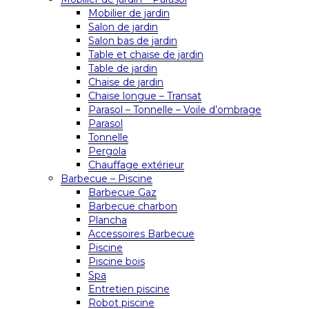
Mobilier de jardin
Salon de jardin
Salon bas de jardin
Table et chaise de jardin
Table de jardin
Chaise de jardin
Chaise longue – Transat
Parasol – Tonnelle – Voile d’ombrage
Parasol
Tonnelle
Pergola
Chauffage extérieur
Barbecue – Piscine
Barbecue Gaz
Barbecue charbon
Plancha
Accessoires Barbecue
Piscine
Piscine bois
Spa
Entretien piscine
Robot piscine