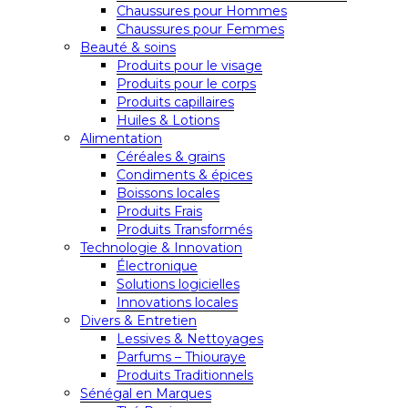
Chaussures pour Hommes
Chaussures pour Femmes
Beauté & soins
Produits pour le visage
Produits pour le corps
Produits capillaires
Huiles & Lotions
Alimentation
Céréales & grains
Condiments & épices
Boissons locales
Produits Frais
Produits Transformés
Technologie & Innovation
Électronique
Solutions logicielles
Innovations locales
Divers & Entretien
Lessives & Nettoyages
Parfums – Thiouraye
Produits Traditionnels
Sénégal en Marques