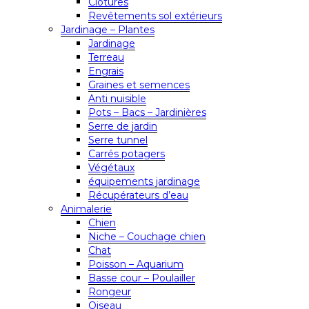
Clôtures
Revêtements sol extérieurs
Jardinage – Plantes
Jardinage
Terreau
Engrais
Graines et semences
Anti nuisible
Pots – Bacs – Jardinières
Serre de jardin
Serre tunnel
Carrés potagers
Végétaux
équipements jardinage
Récupérateurs d’eau
Animalerie
Chien
Niche – Couchage chien
Chat
Poisson – Aquarium
Basse cour – Poulailler
Rongeur
Oiseau