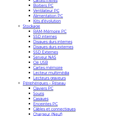
Cartes mères
Boitiers PC
Ventilateur PC
Alimentation PC
Kits d’évolution
Stockage
RAM-Mémoire PC
SSD internes
Disques durs internes
Disques durs externes
SSD Externes
Serveur NAS
Clé USB
Cartes mémoire
Lecteur multimédia
Lecteurs graveurs
Périphériques – Réseau
Claviers PC
Souris
Casques
Enceintes PC
Câbles et connectiques
Chargeur (Neuf)