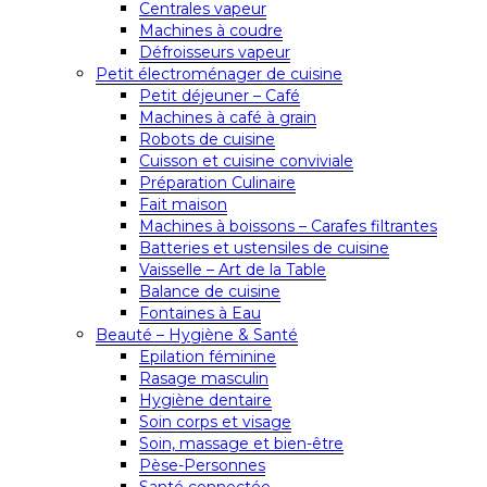
Centrales vapeur
Machines à coudre
Défroisseurs vapeur
Petit électroménager de cuisine
Petit déjeuner – Café
Machines à café à grain
Robots de cuisine
Cuisson et cuisine conviviale
Préparation Culinaire
Fait maison
Machines à boissons – Carafes filtrantes
Batteries et ustensiles de cuisine
Vaisselle – Art de la Table
Balance de cuisine
Fontaines à Eau
Beauté – Hygiène & Santé
Epilation féminine
Rasage masculin
Hygiène dentaire
Soin corps et visage
Soin, massage et bien-être
Pèse-Personnes