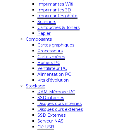
Imprimantes Wifi
Imprimantes 3D
Imprimantes photo
Scanners
Cartouches & Toners
Papier
Composants
Cartes graphiques
Processeurs
Cartes mères
Boitiers PC
Ventilateur PC
Alimentation PC
Kits d’évolution
Stockage
RAM-Mémoire PC
SSD internes
Disques durs internes
Disques durs externes
SSD Externes
Serveur NAS
Clé USB