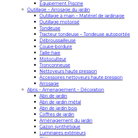
Équipement Piscine
Outillage – Arrosage du jardin
Outillage à main – Matériel de jardinage
Outillage motorisé
Tondeuse
Tracteur tondeuse – Tondeuse autoportée
Débroussailleuse
Coupe-bordure
Taille-haie
Motoculteur
Tronçonneuse
Nettoyeurs haute pression
Accessoires nettoyeurs haute pression
Arrosage
Abris – Amenagement – Décoration
Abri de jardin
Abri de jardin métal
Abri de jardin bois
Coffres de jardin
Aménagement du jardin
Gazon synthétique
Luminaires extérieurs