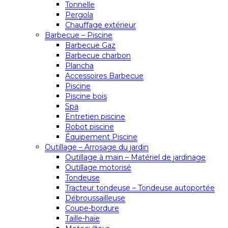
Tonnelle
Pergola
Chauffage extérieur
Barbecue – Piscine
Barbecue Gaz
Barbecue charbon
Plancha
Accessoires Barbecue
Piscine
Piscine bois
Spa
Entretien piscine
Robot piscine
Équipement Piscine
Outillage – Arrosage du jardin
Outillage à main – Matériel de jardinage
Outillage motorisé
Tondeuse
Tracteur tondeuse – Tondeuse autoportée
Débroussailleuse
Coupe-bordure
Taille-haie