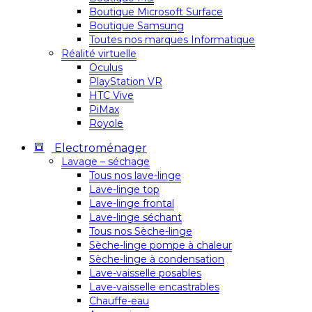
Boutique Microsoft Surface
Boutique Samsung
Toutes nos marques Informatique
Réalité virtuelle
Oculus
PlayStation VR
HTC Vive
PiMax
Royole
Electroménager
Lavage – séchage
Tous nos lave-linge
Lave-linge top
Lave-linge frontal
Lave-linge séchant
Tous nos Sèche-linge
Sèche-linge pompe à chaleur
Sèche-linge à condensation
Lave-vaisselle posables
Lave-vaisselle encastrables
Chauffe-eau