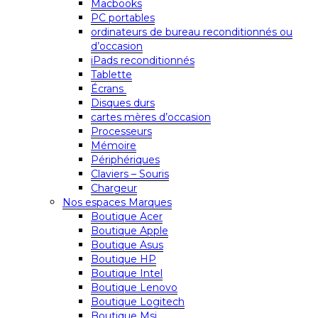
Macbooks
PC portables
ordinateurs de bureau reconditionnés ou
d’occasion
iPads reconditionnés
Tablette
Écrans
Disques durs
cartes mères d’occasion
Processeurs
Mémoire
Périphériques
Claviers – Souris
Chargeur
Nos espaces Marques
Boutique Acer
Boutique Apple
Boutique Asus
Boutique HP
Boutique Intel
Boutique Lenovo
Boutique Logitech
Boutique Msi