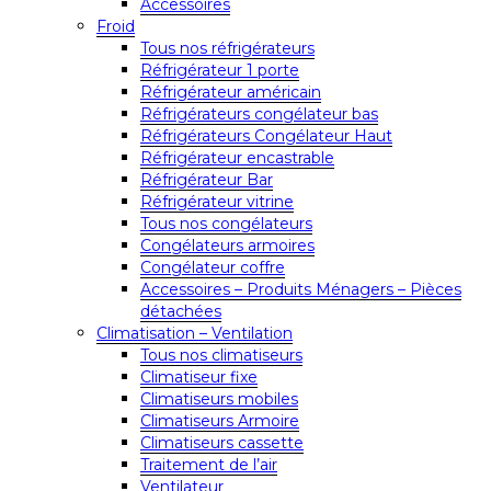
Accessoires
Froid
Tous nos réfrigérateurs
Réfrigérateur 1 porte
Réfrigérateur américain
Réfrigérateurs congélateur bas
Réfrigérateurs Congélateur Haut
Réfrigérateur encastrable
Réfrigérateur Bar
Réfrigérateur vitrine
Tous nos congélateurs
Congélateurs armoires
Congélateur coffre
Accessoires – Produits Ménagers – Pièces
détachées
Climatisation – Ventilation
Tous nos climatiseurs
Climatiseur fixe
Climatiseurs mobiles
Climatiseurs Armoire
Climatiseurs cassette
Traitement de l’air
Ventilateur