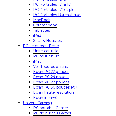
PC Portables 15″ à 16″
PC Portables 17″ et plus
PC Portables Bureautique
MacBook
Chromebook
Tablettes
iPad
Sacs & Housses
PC de bureau-Ecran
Unité centrale
PC tout-en-un
iMac
Voir tous les écrans
Ecran PC 22 pouces
Ecran PC 24 pouces
Ecran PC 27 pouces
Ecran PC 30 pouces et +
Ecran haute résolution
Ecran incurvé
Univers Gaming
PC portable Gamer
PC de bureau Gamer