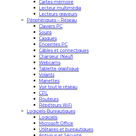
Cartes mémoire
Lecteur multimédia
Lecteurs graveurs
Périphériques – Réseau
Claviers PC
Souris
Casques
Enceintes PC
Câbles et connectiques
Chargeur (Neuf)
Webcams
Tablette graphique
Volants
Manettes
Voir tout le réseau
CPL
Routeurs
Répéteurs WiFi
Logiciels-Bureautiques
Logiciels
Microsoft Office
Utilitaires et bureautiques
Antivirus et Sécurité