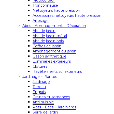
Motoculteur
Tronçonneuse
Nettoyeurs haute pression
Accessoires nettoyeurs haute pression
Arrosage
Abris – Amenagement – Décoration
Abri de jardin
Abri de jardin métal
Abri de jardin bois
Coffres de jardin
Aménagement du jardin
Gazon synthétique
Luminaires extérieurs
Clôtures
Revêtements sol extérieurs
Jardinage – Plantes
Jardinage
Terreau
Engrais
Graines et semences
Anti nuisible
Pots – Bacs – Jardinières
Serre de jardin