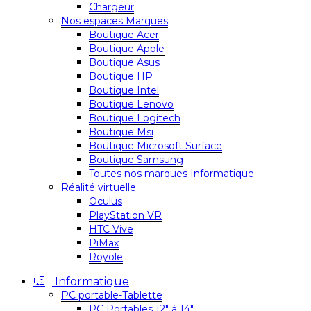
Chargeur
Nos espaces Marques
Boutique Acer
Boutique Apple
Boutique Asus
Boutique HP
Boutique Intel
Boutique Lenovo
Boutique Logitech
Boutique Msi
Boutique Microsoft Surface
Boutique Samsung
Toutes nos marques Informatique
Réalité virtuelle
Oculus
PlayStation VR
HTC Vive
PiMax
Royole
Informatique
PC portable-Tablette
PC Portables 12″ à 14″