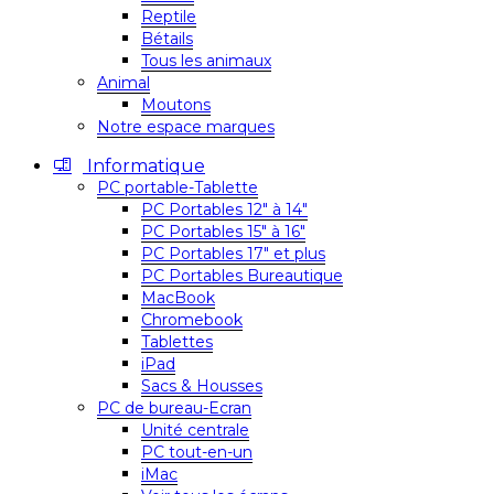
Reptile
Bétails
Tous les animaux
Animal
Moutons
Notre espace marques
Informatique
PC portable-Tablette
PC Portables 12″ à 14″
PC Portables 15″ à 16″
PC Portables 17″ et plus
PC Portables Bureautique
MacBook
Chromebook
Tablettes
iPad
Sacs & Housses
PC de bureau-Ecran
Unité centrale
PC tout-en-un
iMac