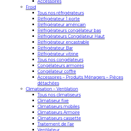
Accessoires
Froid
Tous nos réfrigérateurs
Réfrigérateur 1 porte
Réfrigérateur américain
Réfrigérateurs congélateur bas
Réfrigérateurs Congélateur Haut
Réfrigérateur encastrable
Réfrigérateur Bar
Réfrigérateur vitrine
Tous nos congélateurs
Congélateurs armoires
Congélateur coffre
Accessoires – Produits Ménagers – Pièces
détachées
Climatisation – Ventilation
Tous nos climatiseurs
Climatiseur fixe
Climatiseurs mobiles
Climatiseurs Armoire
Climatiseurs cassette
Traitement de l’air
Ventilateur