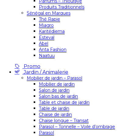
Parfums – Thiouraye
Produits Traditionnels
Sénégal en Marques
Thé Rapie
Miagro
Karitédiema
Esteval
Abel
Anta Fashion
Naatuu
Promo
Jardin / Animalerie
Mobilier de jardin – Parasol
Mobilier de jardin
Salon de jardin
Salon bas de jardin
Table et chaise de jardin
Table de jardin
Chaise de jardin
Chaise longue – Transat
Parasol – Tonnelle – Voile d’ombrage
Parasol