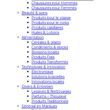
Chaussures pour Hommes
Chaussures pour Femmes
Beauté & soins
Produits pour le visage
Produits pour le corps
Produits capillaires
Huiles & Lotions
Alimentation
Céréales & grains
Condiments & épices
Boissons locales
Produits Frais
Produits Transformés
Technologie & Innovation
Électronique
Solutions logicielles
Innovations locales
Divers & Entretien
Lessives & Nettoyages
Parfums – Thiouraye
Produits Traditionnels
Sénégal en Marques