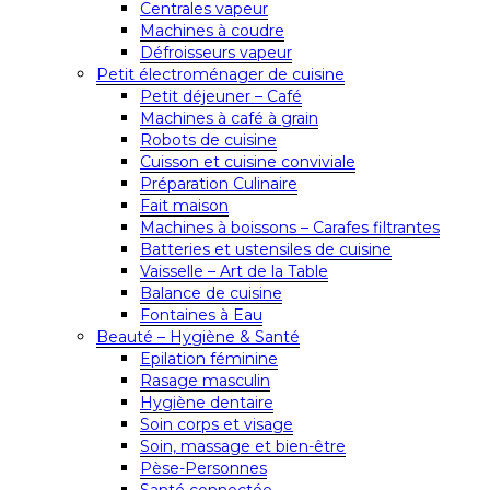
Centrales vapeur
Machines à coudre
Défroisseurs vapeur
Petit électroménager de cuisine
Petit déjeuner – Café
Machines à café à grain
Robots de cuisine
Cuisson et cuisine conviviale
Préparation Culinaire
Fait maison
Machines à boissons – Carafes filtrantes
Batteries et ustensiles de cuisine
Vaisselle – Art de la Table
Balance de cuisine
Fontaines à Eau
Beauté – Hygiène & Santé
Epilation féminine
Rasage masculin
Hygiène dentaire
Soin corps et visage
Soin, massage et bien-être
Pèse-Personnes