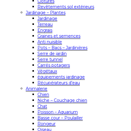
Clôtures
Revêtements sol extérieurs
Jardinage – Plantes
Jardinage
Terreau
Engrais
Graines et semences
Anti nuisible
Pots – Bacs – Jardinières
Serre de jardin
Serre tunnel
Carrés potagers
Végétaux
équipements jardinage
Récupérateurs d’eau
Animalerie
Chien
Niche – Couchage chien
Chat
Poisson – Aquarium
Basse cour – Poulailler
Rongeur
Oiseau