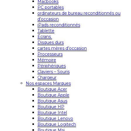
Macbooks
PC portables
ordinateurs de bureau reconditionnés ou
d’occasion
iPads reconditionnés
Tablette
Écrans
Disques durs
cartes mères d’occasion
Processeurs
Mémoire
Périphériques
Claviers – Souris
Chargeur
Nos espaces Marques
Boutique Acer
Boutique Apple
Boutique Asus
Boutique HP
Boutique Intel
Boutique Lenovo
Boutique Logitech
Boutique Msi