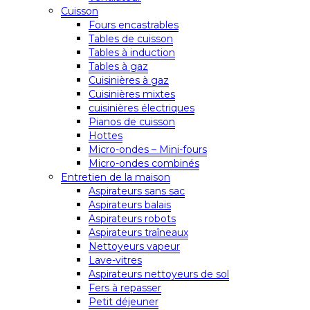
Cuisson
Fours encastrables
Tables de cuisson
Tables à induction
Tables à gaz
Cuisinières à gaz
Cuisinières mixtes
cuisinières électriques
Pianos de cuisson
Hottes
Micro-ondes – Mini-fours
Micro-ondes combinés
Entretien de la maison
Aspirateurs sans sac
Aspirateurs balais
Aspirateurs robots
Aspirateurs traîneaux
Nettoyeurs vapeur
Lave-vitres
Aspirateurs nettoyeurs de sol
Fers à repasser
Petit déjeuner