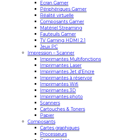
Ecran Gamer
Périphériques Gamer
Réalité virtuelle
Composants Gamer
Matériel Streaming
Fauteuils Gamer
TV Gaming HDMI 2.1
Jeux PC
Impression – Scanner
Imprimantes Multifonctions
Imprimantes Laser
Imprimantes Jet d’Encre
Imprimantes à réservoir
Imprimantes Wifi
Imprimantes 3D
Imprimantes photo
Scanners
Cartouches & Toners
Papier
Composants
Cartes graphiques
Processeurs