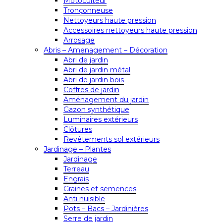
Motoculteur
Tronçonneuse
Nettoyeurs haute pression
Accessoires nettoyeurs haute pression
Arrosage
Abris – Amenagement – Décoration
Abri de jardin
Abri de jardin métal
Abri de jardin bois
Coffres de jardin
Aménagement du jardin
Gazon synthétique
Luminaires extérieurs
Clôtures
Revêtements sol extérieurs
Jardinage – Plantes
Jardinage
Terreau
Engrais
Graines et semences
Anti nuisible
Pots – Bacs – Jardinières
Serre de jardin