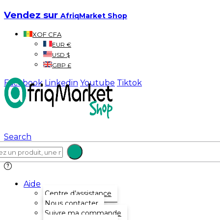
Vendez sur
AfriqMarket Shop
XOF CFA
EUR €
USD $
GBP £
Facebook
Linkedin
Youtube
Tiktok
Search
Aide
Centre d’assistance
Nous contacter
Suivre ma commande