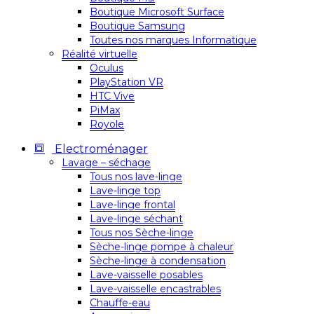
Boutique Microsoft Surface
Boutique Samsung
Toutes nos marques Informatique
Réalité virtuelle
Oculus
PlayStation VR
HTC Vive
PiMax
Royole
Electroménager
Lavage – séchage
Tous nos lave-linge
Lave-linge top
Lave-linge frontal
Lave-linge séchant
Tous nos Sèche-linge
Sèche-linge pompe à chaleur
Sèche-linge à condensation
Lave-vaisselle posables
Lave-vaisselle encastrables
Chauffe-eau