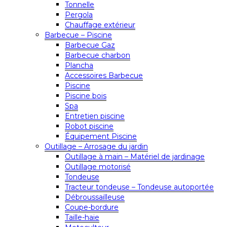
Tonnelle
Pergola
Chauffage extérieur
Barbecue – Piscine
Barbecue Gaz
Barbecue charbon
Plancha
Accessoires Barbecue
Piscine
Piscine bois
Spa
Entretien piscine
Robot piscine
Équipement Piscine
Outillage – Arrosage du jardin
Outillage à main – Matériel de jardinage
Outillage motorisé
Tondeuse
Tracteur tondeuse – Tondeuse autoportée
Débroussailleuse
Coupe-bordure
Taille-haie