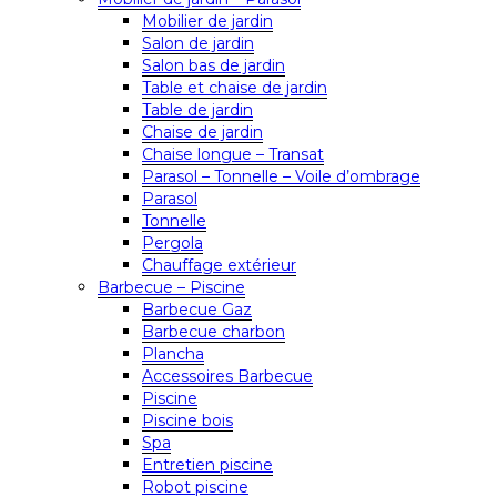
Mobilier de jardin
Salon de jardin
Salon bas de jardin
Table et chaise de jardin
Table de jardin
Chaise de jardin
Chaise longue – Transat
Parasol – Tonnelle – Voile d’ombrage
Parasol
Tonnelle
Pergola
Chauffage extérieur
Barbecue – Piscine
Barbecue Gaz
Barbecue charbon
Plancha
Accessoires Barbecue
Piscine
Piscine bois
Spa
Entretien piscine
Robot piscine