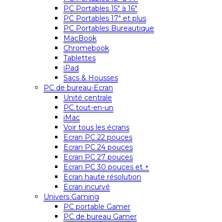
PC Portables 15″ à 16″
PC Portables 17″ et plus
PC Portables Bureautique
MacBook
Chromebook
Tablettes
iPad
Sacs & Housses
PC de bureau-Ecran
Unité centrale
PC tout-en-un
iMac
Voir tous les écrans
Ecran PC 22 pouces
Ecran PC 24 pouces
Ecran PC 27 pouces
Ecran PC 30 pouces et +
Ecran haute résolution
Ecran incurvé
Univers Gaming
PC portable Gamer
PC de bureau Gamer