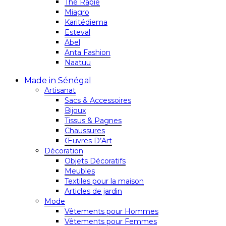
Thé Rapie
Miagro
Karitédiema
Esteval
Abel
Anta Fashion
Naatuu
Made in Sénégal
Artisanat
Sacs & Accessoires
Bijoux
Tissus & Pagnes
Chaussures
Œuvres D’Art
Décoration
Objets Décoratifs
Meubles
Textiles pour la maison
Articles de jardin
Mode
Vêtements pour Hommes
Vêtements pour Femmes