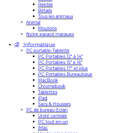
Reptile
Bétails
Tous les animaux
Animal
Moutons
Notre espace marques
Informatique
PC portable-Tablette
PC Portables 12″ à 14″
PC Portables 15″ à 16″
PC Portables 17″ et plus
PC Portables Bureautique
MacBook
Chromebook
Tablettes
iPad
Sacs & Housses
PC de bureau-Ecran
Unité centrale
PC tout-en-un
iMac