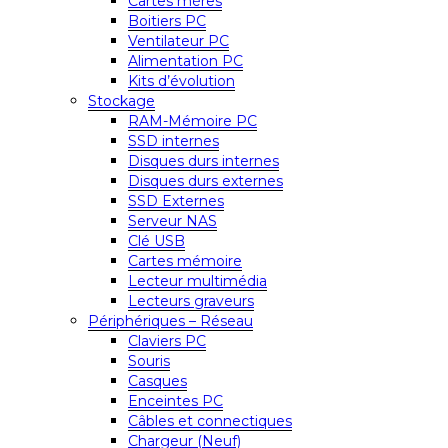
Cartes mères
Boitiers PC
Ventilateur PC
Alimentation PC
Kits d’évolution
Stockage
RAM-Mémoire PC
SSD internes
Disques durs internes
Disques durs externes
SSD Externes
Serveur NAS
Clé USB
Cartes mémoire
Lecteur multimédia
Lecteurs graveurs
Périphériques – Réseau
Claviers PC
Souris
Casques
Enceintes PC
Câbles et connectiques
Chargeur (Neuf)