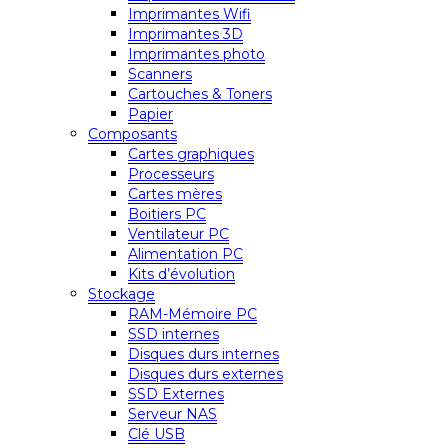
Imprimantes Wifi
Imprimantes 3D
Imprimantes photo
Scanners
Cartouches & Toners
Papier
Composants
Cartes graphiques
Processeurs
Cartes mères
Boitiers PC
Ventilateur PC
Alimentation PC
Kits d’évolution
Stockage
RAM-Mémoire PC
SSD internes
Disques durs internes
Disques durs externes
SSD Externes
Serveur NAS
Clé USB