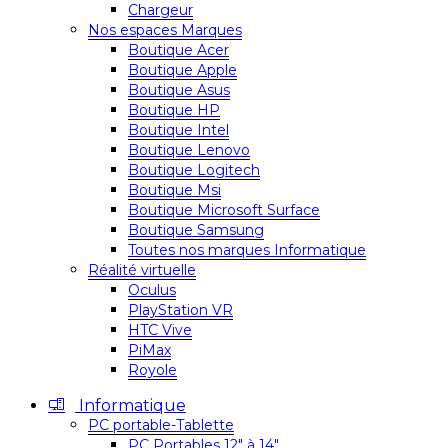
Chargeur
Nos espaces Marques
Boutique Acer
Boutique Apple
Boutique Asus
Boutique HP
Boutique Intel
Boutique Lenovo
Boutique Logitech
Boutique Msi
Boutique Microsoft Surface
Boutique Samsung
Toutes nos marques Informatique
Réalité virtuelle
Oculus
PlayStation VR
HTC Vive
PiMax
Royole
Informatique
PC portable-Tablette
PC Portables 12″ à 14″