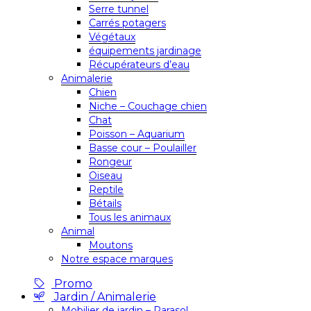
Serre tunnel
Carrés potagers
Végétaux
équipements jardinage
Récupérateurs d’eau
Animalerie
Chien
Niche – Couchage chien
Chat
Poisson – Aquarium
Basse cour – Poulailler
Rongeur
Oiseau
Reptile
Bétails
Tous les animaux
Animal
Moutons
Notre espace marques
Promo
Jardin / Animalerie
Mobilier de jardin – Parasol