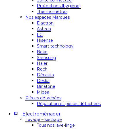
Santé connectée
Protections (hygiène)
Thermomètres
Nos espaces Marques
Elactron
Astech
LG
Hisense
Smart technology
Beko
Samsung
Haier
Roch
Décakila
Deska
Binatone
Midea
Pièces détachées
Réparation et pièces détachées
Electroménager
Lavage – séchage
Tous nos lave-linge