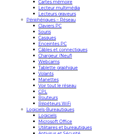
Cartes mémoire
Lecteur multimédia
Lecteurs graveurs
Périphériques – Réseau
Claviers PC
Souris
Casques
Enceintes PC
Câbles et connectiques
Chargeur (Neuf)
Webcams
Tablette graphique
Volants
Manettes
Voir tout le réseau
CPL
Routeurs
Répéteurs WiFi
Logiciels-Bureautiques
Logiciels
Microsoft Office
Utilitaires et bureautiques
Antivirus et Sécurité