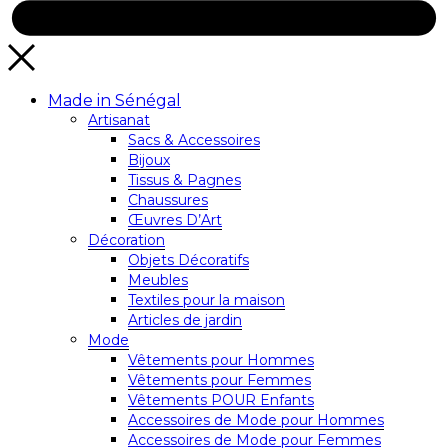
Made in Sénégal
Artisanat
Sacs & Accessoires
Bijoux
Tissus & Pagnes
Chaussures
Œuvres D’Art
Décoration
Objets Décoratifs
Meubles
Textiles pour la maison
Articles de jardin
Mode
Vêtements pour Hommes
Vêtements pour Femmes
Vêtements POUR Enfants
Accessoires de Mode pour Hommes
Accessoires de Mode pour Femmes