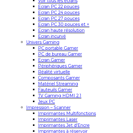
Voir tous les écrans
Ecran PC 22 pouces
Ecran PC 24 pouces
Ecran PC 27 pouces
Ecran PC 30 pouces et +
Ecran haute résolution
Ecran incurvé
Univers Gaming
PC portable Gamer
PC de bureau Gamer
Ecran Gamer
Périphériques Gamer
Réalité virtuelle
Composants Gamer
Matériel Streaming
Fauteuils Gamer
TV Gaming HDMI 2.1
Jeux PC
Impression – Scanner
Imprimantes Multifonctions
Imprimantes Laser
Imprimantes Jet d’Encre
Imprimantes à réservoir