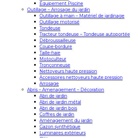
Équipement Piscine
Outillage – Arrosage du jardin
Outillage à main – Matériel de jardinage
Outillage motorisé
Tondeuse
Tracteur tondeuse – Tondeuse autoportée
Débroussailleuse
Coupe-bordure
Taille-haie
Motoculteur
Tronçonneuse
Nettoyeurs haute pression
Accessoires nettoyeurs haute pression
Arrosage
Abris – Amenagement – Décoration
Abri de jardin
Abri de jardin métal
Abri de jardin bois
Coffres de jardin
Aménagement du jardin
Gazon synthétique
Luminaires extérieurs