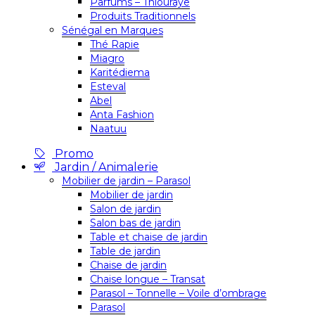
Parfums – Thiouraye
Produits Traditionnels
Sénégal en Marques
Thé Rapie
Miagro
Karitédiema
Esteval
Abel
Anta Fashion
Naatuu
Promo
Jardin / Animalerie
Mobilier de jardin – Parasol
Mobilier de jardin
Salon de jardin
Salon bas de jardin
Table et chaise de jardin
Table de jardin
Chaise de jardin
Chaise longue – Transat
Parasol – Tonnelle – Voile d’ombrage
Parasol