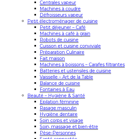
Centrales vapeur
Machines à coudre
Défroisseurs vapeur
Petit électroménager de cuisine
Petit déjeuner – Café
Machines à café à grain
Robots de cuisine
Cuisson et cuisine conviviale
Préparation Culinaire
Fait maison
Machines à boissons – Carafes filtrantes
Batteries et ustensiles de cuisine
Vaisselle – Art de la Table
Balance de cuisine
Fontaines à Eau
Beauté – Hygiène & Santé
Epilation féminine
Rasage masculin
Hygiène dentaire
Soin corps et visage
Soin, massage et bien-être
Pèse-Personnes