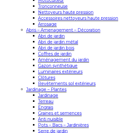
Motoculteur
Tronçonneuse
Nettoyeurs haute pression
Accessoires nettoyeurs haute pression
Arrosage
Abris – Amenagement – Décoration
Abri de jardin
Abri de jardin métal
Abri de jardin bois
Coffres de jardin
Aménagement du jardin
Gazon synthétique
Luminaires extérieurs
Clôtures
Revêtements sol extérieurs
Jardinage – Plantes
Jardinage
Terreau
Engrais
Graines et semences
Anti nuisible
Pots – Bacs – Jardinières
Serre de jardin