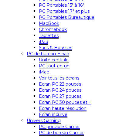
PC Portables 15″ à 16″
PC Portables 17″ et plus
PC Portables Bureautique
MacBook
Chromebook
Tablettes
iPad
Sacs & Housses
PC de bureau-Ecran
Unité centrale
PC tout-en-un
iMac
Voir tous les écrans
Ecran PC 22 pouces
Ecran PC 24 pouces
Ecran PC 27 pouces
Ecran PC 30 pouces et +
Ecran haute résolution
Ecran incurvé
Univers Gaming
PC portable Gamer
PC de bureau Gamer