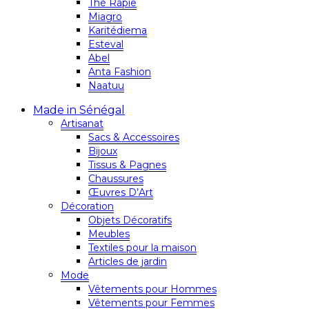
Thé Rapie
Miagro
Karitédiema
Esteval
Abel
Anta Fashion
Naatuu
Made in Sénégal
Artisanat
Sacs & Accessoires
Bijoux
Tissus & Pagnes
Chaussures
Œuvres D’Art
Décoration
Objets Décoratifs
Meubles
Textiles pour la maison
Articles de jardin
Mode
Vêtements pour Hommes
Vêtements pour Femmes