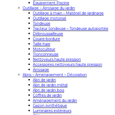
Équipement Piscine
Outillage – Arrosage du jardin
Outillage à main – Matériel de jardinage
Outillage motorisé
Tondeuse
Tracteur tondeuse – Tondeuse autoportée
Débroussailleuse
Coupe-bordure
Taille-haie
Motoculteur
Tronçonneuse
Nettoyeurs haute pression
Accessoires nettoyeurs haute pression
Arrosage
Abris – Amenagement – Décoration
Abri de jardin
Abri de jardin métal
Abri de jardin bois
Coffres de jardin
Aménagement du jardin
Gazon synthétique
Luminaires extérieurs