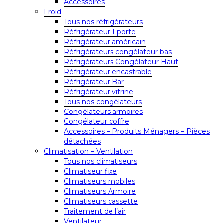
Accessoires
Froid
Tous nos réfrigérateurs
Réfrigérateur 1 porte
Réfrigérateur américain
Réfrigérateurs congélateur bas
Réfrigérateurs Congélateur Haut
Réfrigérateur encastrable
Réfrigérateur Bar
Réfrigérateur vitrine
Tous nos congélateurs
Congélateurs armoires
Congélateur coffre
Accessoires – Produits Ménagers – Pièces
détachées
Climatisation – Ventilation
Tous nos climatiseurs
Climatiseur fixe
Climatiseurs mobiles
Climatiseurs Armoire
Climatiseurs cassette
Traitement de l’air
Ventilateur