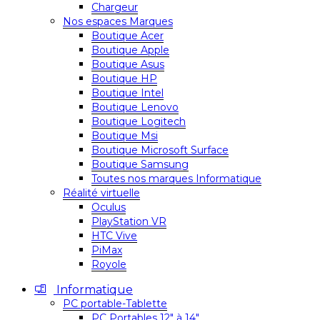
Chargeur
Nos espaces Marques
Boutique Acer
Boutique Apple
Boutique Asus
Boutique HP
Boutique Intel
Boutique Lenovo
Boutique Logitech
Boutique Msi
Boutique Microsoft Surface
Boutique Samsung
Toutes nos marques Informatique
Réalité virtuelle
Oculus
PlayStation VR
HTC Vive
PiMax
Royole
Informatique
PC portable-Tablette
PC Portables 12″ à 14″