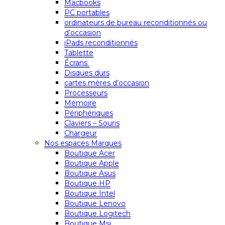
Macbooks
PC portables
ordinateurs de bureau reconditionnés ou
d’occasion
iPads reconditionnés
Tablette
Écrans
Disques durs
cartes mères d’occasion
Processeurs
Mémoire
Périphériques
Claviers – Souris
Chargeur
Nos espaces Marques
Boutique Acer
Boutique Apple
Boutique Asus
Boutique HP
Boutique Intel
Boutique Lenovo
Boutique Logitech
Boutique Msi