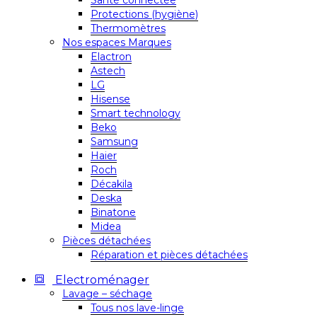
Santé connectée
Protections (hygiène)
Thermomètres
Nos espaces Marques
Elactron
Astech
LG
Hisense
Smart technology
Beko
Samsung
Haier
Roch
Décakila
Deska
Binatone
Midea
Pièces détachées
Réparation et pièces détachées
Electroménager
Lavage – séchage
Tous nos lave-linge