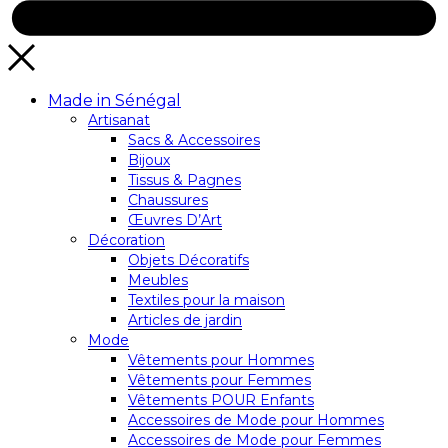
Made in Sénégal
Artisanat
Sacs & Accessoires
Bijoux
Tissus & Pagnes
Chaussures
Œuvres D’Art
Décoration
Objets Décoratifs
Meubles
Textiles pour la maison
Articles de jardin
Mode
Vêtements pour Hommes
Vêtements pour Femmes
Vêtements POUR Enfants
Accessoires de Mode pour Hommes
Accessoires de Mode pour Femmes