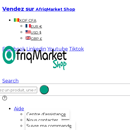
Vendez sur
AfriqMarket Shop
XOF CFA
EUR €
USD $
GBP £
Facebook
Linkedin
Youtube
Tiktok
Search
Aide
Centre d’assistance
Nous contacter
Suivre ma commande