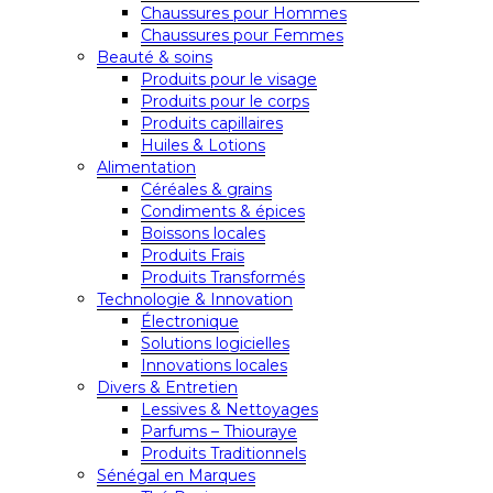
Chaussures pour Hommes
Chaussures pour Femmes
Beauté & soins
Produits pour le visage
Produits pour le corps
Produits capillaires
Huiles & Lotions
Alimentation
Céréales & grains
Condiments & épices
Boissons locales
Produits Frais
Produits Transformés
Technologie & Innovation
Électronique
Solutions logicielles
Innovations locales
Divers & Entretien
Lessives & Nettoyages
Parfums – Thiouraye
Produits Traditionnels
Sénégal en Marques