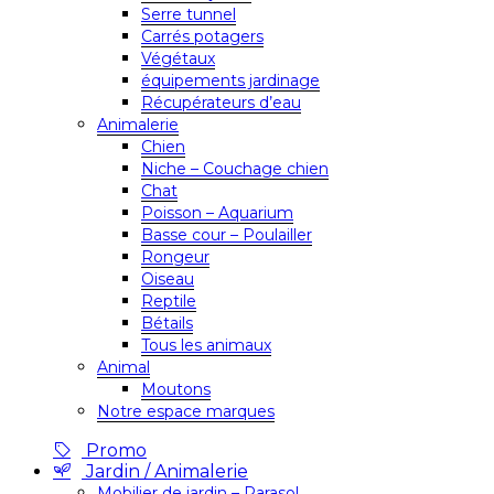
Serre tunnel
Carrés potagers
Végétaux
équipements jardinage
Récupérateurs d’eau
Animalerie
Chien
Niche – Couchage chien
Chat
Poisson – Aquarium
Basse cour – Poulailler
Rongeur
Oiseau
Reptile
Bétails
Tous les animaux
Animal
Moutons
Notre espace marques
Promo
Jardin / Animalerie
Mobilier de jardin – Parasol