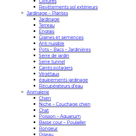
Clôtures
Revêtements sol extérieurs
Jardinage – Plantes
Jardinage
Terreau
Engrais
Graines et semences
Anti nuisible
Pots – Bacs – Jardinières
Serre de jardin
Serre tunnel
Carrés potagers
Végétaux
équipements jardinage
Récupérateurs d’eau
Animalerie
Chien
Niche – Couchage chien
Chat
Poisson – Aquarium
Basse cour – Poulailler
Rongeur
Oiseau