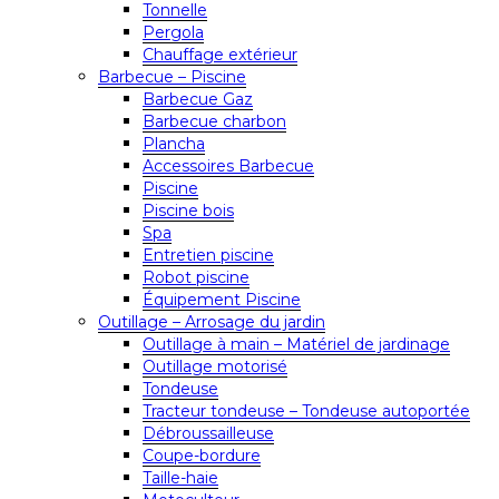
Tonnelle
Pergola
Chauffage extérieur
Barbecue – Piscine
Barbecue Gaz
Barbecue charbon
Plancha
Accessoires Barbecue
Piscine
Piscine bois
Spa
Entretien piscine
Robot piscine
Équipement Piscine
Outillage – Arrosage du jardin
Outillage à main – Matériel de jardinage
Outillage motorisé
Tondeuse
Tracteur tondeuse – Tondeuse autoportée
Débroussailleuse
Coupe-bordure
Taille-haie