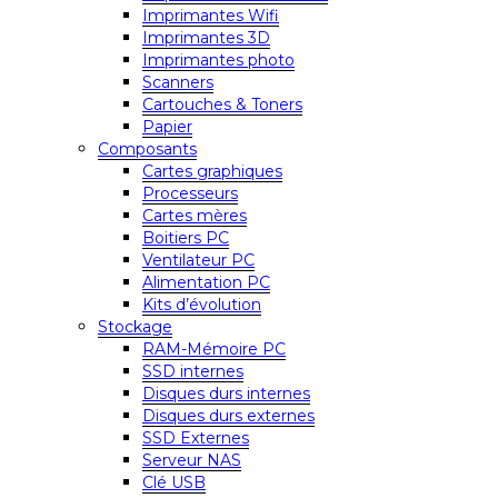
Imprimantes Wifi
Imprimantes 3D
Imprimantes photo
Scanners
Cartouches & Toners
Papier
Composants
Cartes graphiques
Processeurs
Cartes mères
Boitiers PC
Ventilateur PC
Alimentation PC
Kits d’évolution
Stockage
RAM-Mémoire PC
SSD internes
Disques durs internes
Disques durs externes
SSD Externes
Serveur NAS
Clé USB