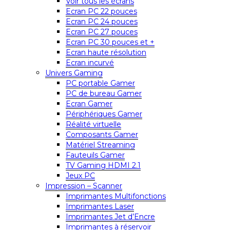
Voir tous les écrans
Ecran PC 22 pouces
Ecran PC 24 pouces
Ecran PC 27 pouces
Ecran PC 30 pouces et +
Ecran haute résolution
Ecran incurvé
Univers Gaming
PC portable Gamer
PC de bureau Gamer
Ecran Gamer
Périphériques Gamer
Réalité virtuelle
Composants Gamer
Matériel Streaming
Fauteuils Gamer
TV Gaming HDMI 2.1
Jeux PC
Impression – Scanner
Imprimantes Multifonctions
Imprimantes Laser
Imprimantes Jet d’Encre
Imprimantes à réservoir