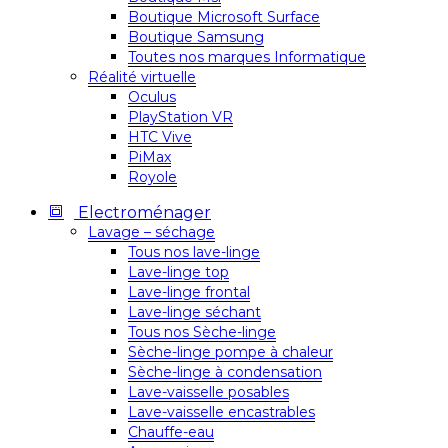
Boutique Microsoft Surface
Boutique Samsung
Toutes nos marques Informatique
Réalité virtuelle
Oculus
PlayStation VR
HTC Vive
PiMax
Royole
Electroménager
Lavage – séchage
Tous nos lave-linge
Lave-linge top
Lave-linge frontal
Lave-linge séchant
Tous nos Sèche-linge
Sèche-linge pompe à chaleur
Sèche-linge à condensation
Lave-vaisselle posables
Lave-vaisselle encastrables
Chauffe-eau