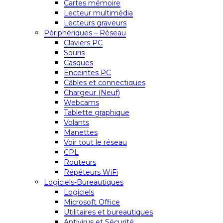
Cartes mémoire
Lecteur multimédia
Lecteurs graveurs
Périphériques – Réseau
Claviers PC
Souris
Casques
Enceintes PC
Câbles et connectiques
Chargeur (Neuf)
Webcams
Tablette graphique
Volants
Manettes
Voir tout le réseau
CPL
Routeurs
Répéteurs WiFi
Logiciels-Bureautiques
Logiciels
Microsoft Office
Utilitaires et bureautiques
Antivirus et Sécurité