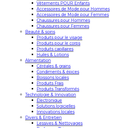
Vêtements POUR Enfants
Accessoires de Mode pour Hommes
Accessoires de Mode pour Femmes
Chaussures pour Hommes
Chaussures pour Femmes
Beauté & soins
Produits pour le visage
Produits pour le corps
Produits capillaires
Huiles & Lotions
Alimentation
Céréales & grains
Condiments & épices
Boissons locales
Produits Frais
Produits Transformés
Technologie & Innovation
Électronique
Solutions logicielles
Innovations locales
Divers & Entretien
Lessives & Nettoyages