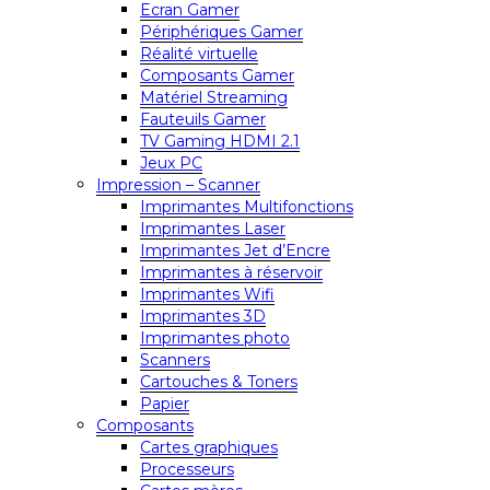
Ecran Gamer
Périphériques Gamer
Réalité virtuelle
Composants Gamer
Matériel Streaming
Fauteuils Gamer
TV Gaming HDMI 2.1
Jeux PC
Impression – Scanner
Imprimantes Multifonctions
Imprimantes Laser
Imprimantes Jet d’Encre
Imprimantes à réservoir
Imprimantes Wifi
Imprimantes 3D
Imprimantes photo
Scanners
Cartouches & Toners
Papier
Composants
Cartes graphiques
Processeurs