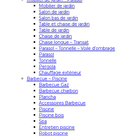
Mobilier de jardin
Salon de jardin
Salon bas de jardin
Table et chaise de jardin
Table de jardin
Chaise de jardin
Chaise longue – Transat
Parasol – Tonnelle – Voile d’ombrage
Parasol
Tonnelle
Pergola
Chauffage extérieur
Barbecue – Piscine
Barbecue Gaz
Barbecue charbon
Plancha
Accessoires Barbecue
Piscine
Piscine bois
Spa
Entretien piscine
Robot piscine