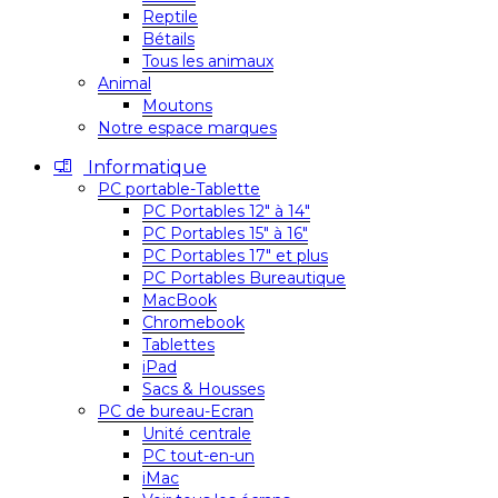
Reptile
Bétails
Tous les animaux
Animal
Moutons
Notre espace marques
Informatique
PC portable-Tablette
PC Portables 12″ à 14″
PC Portables 15″ à 16″
PC Portables 17″ et plus
PC Portables Bureautique
MacBook
Chromebook
Tablettes
iPad
Sacs & Housses
PC de bureau-Ecran
Unité centrale
PC tout-en-un
iMac