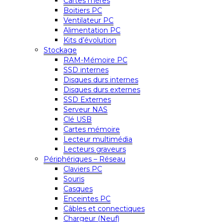
Cartes mères
Boitiers PC
Ventilateur PC
Alimentation PC
Kits d’évolution
Stockage
RAM-Mémoire PC
SSD internes
Disques durs internes
Disques durs externes
SSD Externes
Serveur NAS
Clé USB
Cartes mémoire
Lecteur multimédia
Lecteurs graveurs
Périphériques – Réseau
Claviers PC
Souris
Casques
Enceintes PC
Câbles et connectiques
Chargeur (Neuf)