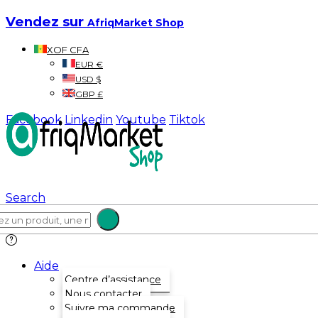
Vendez sur
AfriqMarket Shop
XOF CFA
EUR €
USD $
GBP £
Facebook
Linkedin
Youtube
Tiktok
Search
Aide
Centre d’assistance
Nous contacter
Suivre ma commande