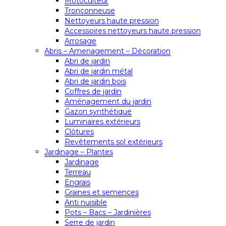
Motoculteur
Tronçonneuse
Nettoyeurs haute pression
Accessoires nettoyeurs haute pression
Arrosage
Abris – Amenagement – Décoration
Abri de jardin
Abri de jardin métal
Abri de jardin bois
Coffres de jardin
Aménagement du jardin
Gazon synthétique
Luminaires extérieurs
Clôtures
Revêtements sol extérieurs
Jardinage – Plantes
Jardinage
Terreau
Engrais
Graines et semences
Anti nuisible
Pots – Bacs – Jardinières
Serre de jardin