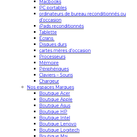
Macbooks
PC portables
ordinateurs de bureau reconditionnés ou
d’occasion
iPads reconditionnés
Tablette
Écrans
Disques durs
cartes mères d’occasion
Processeurs
Mémoire
Périphériques
Claviers – Souris
Chargeur
Nos espaces Marques
Boutique Acer
Boutique Apple
Boutique Asus
Boutique HP
Boutique Intel
Boutique Lenovo
Boutique Logitech
Boutique Msi