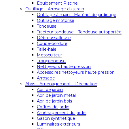
Équipement Piscine
Outillage – Arrosage du jardin
Outillage à main – Matériel de jardinage
Outillage motorisé
Tondeuse
Tracteur tondeuse – Tondeuse autoportée
Débroussailleuse
Coupe-bordure
Taille-haie
Motoculteur
Tronçonneuse
Nettoyeurs haute pression
Accessoires nettoyeurs haute pression
Arrosage
Abris – Amenagement – Décoration
Abri de jardin
Abri de jardin métal
Abri de jardin bois
Coffres de jardin
Aménagement du jardin
Gazon synthétique
Luminaires extérieurs