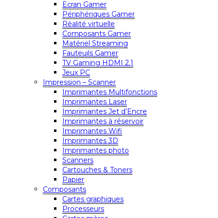
Ecran Gamer
Périphériques Gamer
Réalité virtuelle
Composants Gamer
Matériel Streaming
Fauteuils Gamer
TV Gaming HDMI 2.1
Jeux PC
Impression – Scanner
Imprimantes Multifonctions
Imprimantes Laser
Imprimantes Jet d’Encre
Imprimantes à réservoir
Imprimantes Wifi
Imprimantes 3D
Imprimantes photo
Scanners
Cartouches & Toners
Papier
Composants
Cartes graphiques
Processeurs