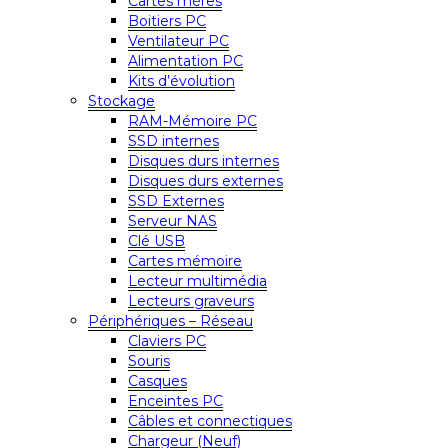
Cartes mères
Boitiers PC
Ventilateur PC
Alimentation PC
Kits d’évolution
Stockage
RAM-Mémoire PC
SSD internes
Disques durs internes
Disques durs externes
SSD Externes
Serveur NAS
Clé USB
Cartes mémoire
Lecteur multimédia
Lecteurs graveurs
Périphériques – Réseau
Claviers PC
Souris
Casques
Enceintes PC
Câbles et connectiques
Chargeur (Neuf)