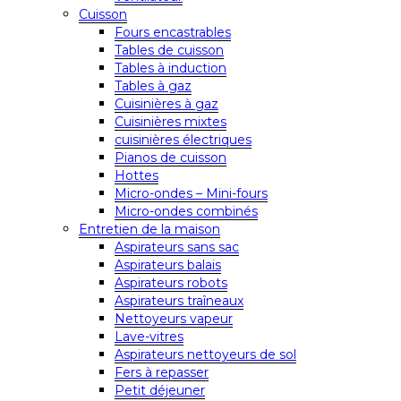
Cuisson
Fours encastrables
Tables de cuisson
Tables à induction
Tables à gaz
Cuisinières à gaz
Cuisinières mixtes
cuisinières électriques
Pianos de cuisson
Hottes
Micro-ondes – Mini-fours
Micro-ondes combinés
Entretien de la maison
Aspirateurs sans sac
Aspirateurs balais
Aspirateurs robots
Aspirateurs traîneaux
Nettoyeurs vapeur
Lave-vitres
Aspirateurs nettoyeurs de sol
Fers à repasser
Petit déjeuner