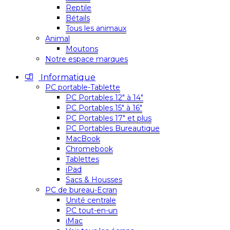
Reptile
Bétails
Tous les animaux
Animal
Moutons
Notre espace marques
Informatique
PC portable-Tablette
PC Portables 12″ à 14″
PC Portables 15″ à 16″
PC Portables 17″ et plus
PC Portables Bureautique
MacBook
Chromebook
Tablettes
iPad
Sacs & Housses
PC de bureau-Ecran
Unité centrale
PC tout-en-un
iMac