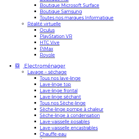
Boutique Microsoft Surface
Boutique Samsung
Toutes nos marques Informatique
Réalité virtuelle
Oculus
PlayStation VR
HTC Vive
PiMax
Royole
Electroménager
Lavage – séchage
Tous nos lave-linge
Lave-linge top
Lave-linge frontal
Lave-linge séchant
Tous nos Sèche-linge
Sèche-linge pompe à chaleur
Sèche-linge à condensation
Lave-vaisselle posables
Lave-vaisselle encastrables
Chauffe-eau