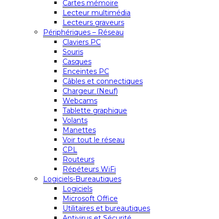
Cartes mémoire
Lecteur multimédia
Lecteurs graveurs
Périphériques – Réseau
Claviers PC
Souris
Casques
Enceintes PC
Câbles et connectiques
Chargeur (Neuf)
Webcams
Tablette graphique
Volants
Manettes
Voir tout le réseau
CPL
Routeurs
Répéteurs WiFi
Logiciels-Bureautiques
Logiciels
Microsoft Office
Utilitaires et bureautiques
Antivirus et Sécurité