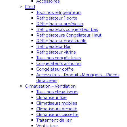
Accessoires
Froid
Tous nos réfrigérateurs
Réfrigérateur 1 porte
Réfrigérateur américain
Réfrigérateurs congélateur bas
Réfrigérateurs Congélateur Haut
Réfrigérateur encastrable
Réfrigérateur Bar
Réfrigérateur vitrine
Tous nos congélateurs
Congélateurs armoires
Congélateur coffre
Accessoires – Produits Ménagers – Pièces
détachées
Climatisation – Ventilation
Tous nos climatiseurs
Climatiseur fixe
Climatiseurs mobiles
Climatiseurs Armoire
Climatiseurs cassette
Traitement de l’air
Ventilateur