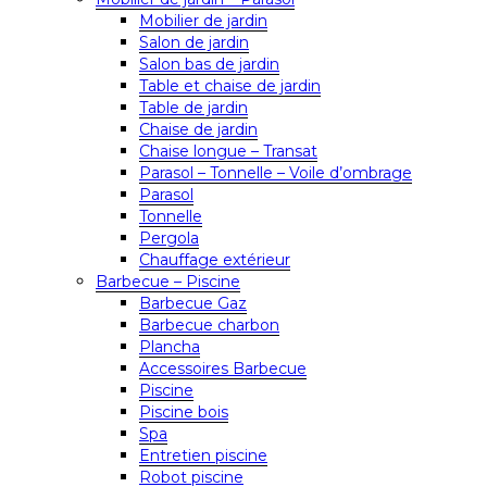
Mobilier de jardin
Salon de jardin
Salon bas de jardin
Table et chaise de jardin
Table de jardin
Chaise de jardin
Chaise longue – Transat
Parasol – Tonnelle – Voile d’ombrage
Parasol
Tonnelle
Pergola
Chauffage extérieur
Barbecue – Piscine
Barbecue Gaz
Barbecue charbon
Plancha
Accessoires Barbecue
Piscine
Piscine bois
Spa
Entretien piscine
Robot piscine