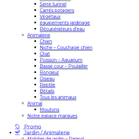
Serre tunnel
Carrés potagers
Végétaux
équipements jardinage
Récupérateurs d’eau
Animalerie
Chien
Niche – Couchage chien
Chat
Poisson – Aquarium
Basse cour – Poulailler
Rongeur
Oiseau
Reptile
Bétails
Tous les animaux
Animal
Moutons
Notre espace marques
Promo
Jardin / Animalerie
Mobilier de jardin – Parasol