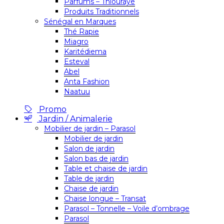
Parfums – Thiouraye
Produits Traditionnels
Sénégal en Marques
Thé Rapie
Miagro
Karitédiema
Esteval
Abel
Anta Fashion
Naatuu
Promo
Jardin / Animalerie
Mobilier de jardin – Parasol
Mobilier de jardin
Salon de jardin
Salon bas de jardin
Table et chaise de jardin
Table de jardin
Chaise de jardin
Chaise longue – Transat
Parasol – Tonnelle – Voile d’ombrage
Parasol