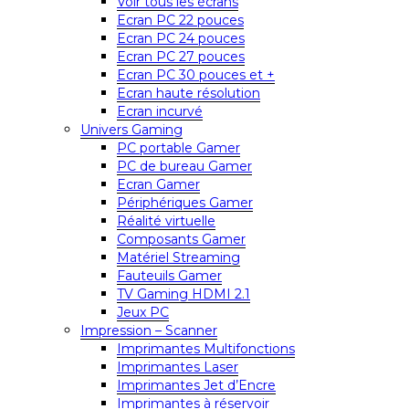
Voir tous les écrans
Ecran PC 22 pouces
Ecran PC 24 pouces
Ecran PC 27 pouces
Ecran PC 30 pouces et +
Ecran haute résolution
Ecran incurvé
Univers Gaming
PC portable Gamer
PC de bureau Gamer
Ecran Gamer
Périphériques Gamer
Réalité virtuelle
Composants Gamer
Matériel Streaming
Fauteuils Gamer
TV Gaming HDMI 2.1
Jeux PC
Impression – Scanner
Imprimantes Multifonctions
Imprimantes Laser
Imprimantes Jet d’Encre
Imprimantes à réservoir