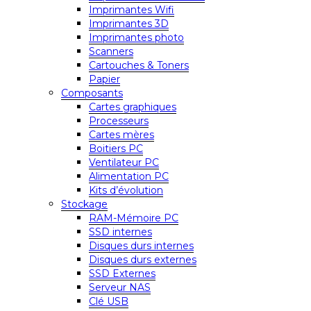
Imprimantes Wifi
Imprimantes 3D
Imprimantes photo
Scanners
Cartouches & Toners
Papier
Composants
Cartes graphiques
Processeurs
Cartes mères
Boitiers PC
Ventilateur PC
Alimentation PC
Kits d’évolution
Stockage
RAM-Mémoire PC
SSD internes
Disques durs internes
Disques durs externes
SSD Externes
Serveur NAS
Clé USB