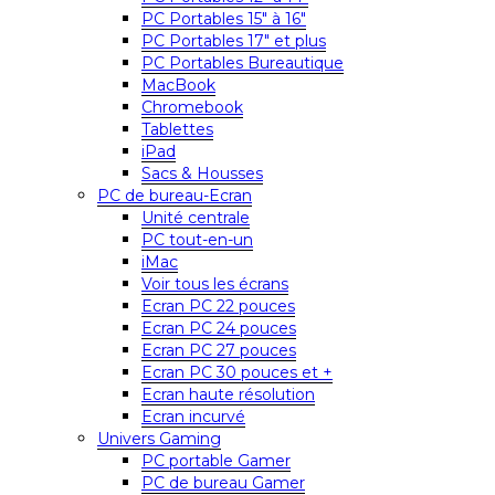
PC Portables 15″ à 16″
PC Portables 17″ et plus
PC Portables Bureautique
MacBook
Chromebook
Tablettes
iPad
Sacs & Housses
PC de bureau-Ecran
Unité centrale
PC tout-en-un
iMac
Voir tous les écrans
Ecran PC 22 pouces
Ecran PC 24 pouces
Ecran PC 27 pouces
Ecran PC 30 pouces et +
Ecran haute résolution
Ecran incurvé
Univers Gaming
PC portable Gamer
PC de bureau Gamer