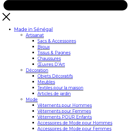
Made in Sénégal
Artisanat
Sacs & Accessoires
Bijoux
Tissus & Pagnes
Chaussures
Œuvres D’Art
Décoration
Objets Décoratifs
Meubles
Textiles pour la maison
Articles de jardin
Mode
Vêtements pour Hommes
Vêtements pour Femmes
Vêtements POUR Enfants
Accessoires de Mode pour Hommes
Accessoires de Mode pour Femmes