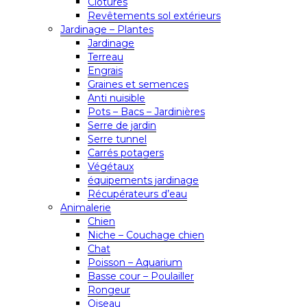
Clôtures
Revêtements sol extérieurs
Jardinage – Plantes
Jardinage
Terreau
Engrais
Graines et semences
Anti nuisible
Pots – Bacs – Jardinières
Serre de jardin
Serre tunnel
Carrés potagers
Végétaux
équipements jardinage
Récupérateurs d’eau
Animalerie
Chien
Niche – Couchage chien
Chat
Poisson – Aquarium
Basse cour – Poulailler
Rongeur
Oiseau