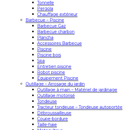
Tonnelle
Pergola
Chauffage extérieur
Barbecue – Piscine
Barbecue Gaz
Barbecue charbon
Plancha
Accessoires Barbecue
Piscine
Piscine bois
Spa
Entretien piscine
Robot piscine
Équipement Piscine
Outillage – Arrosage du jardin
Outillage à main – Matériel de jardinage
Outillage motorisé
Tondeuse
Tracteur tondeuse – Tondeuse autoportée
Débroussailleuse
Coupe-bordure
Taille-haie