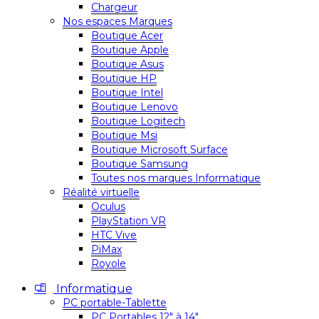
Chargeur
Nos espaces Marques
Boutique Acer
Boutique Apple
Boutique Asus
Boutique HP
Boutique Intel
Boutique Lenovo
Boutique Logitech
Boutique Msi
Boutique Microsoft Surface
Boutique Samsung
Toutes nos marques Informatique
Réalité virtuelle
Oculus
PlayStation VR
HTC Vive
PiMax
Royole
Informatique
PC portable-Tablette
PC Portables 12″ à 14″