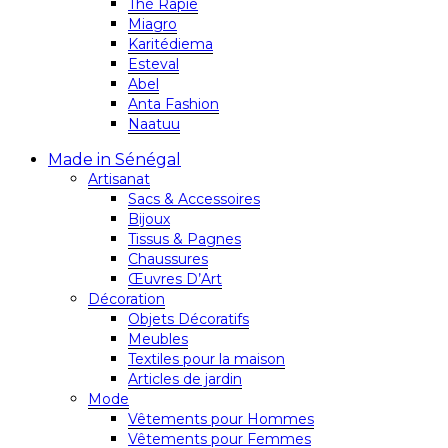
Thé Rapie
Miagro
Karitédiema
Esteval
Abel
Anta Fashion
Naatuu
Made in Sénégal
Artisanat
Sacs & Accessoires
Bijoux
Tissus & Pagnes
Chaussures
Œuvres D’Art
Décoration
Objets Décoratifs
Meubles
Textiles pour la maison
Articles de jardin
Mode
Vêtements pour Hommes
Vêtements pour Femmes