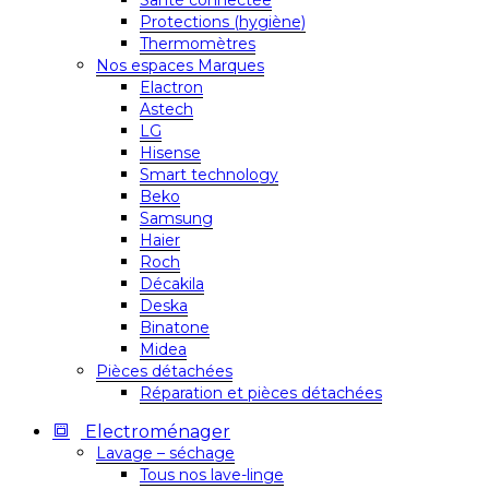
Santé connectée
Protections (hygiène)
Thermomètres
Nos espaces Marques
Elactron
Astech
LG
Hisense
Smart technology
Beko
Samsung
Haier
Roch
Décakila
Deska
Binatone
Midea
Pièces détachées
Réparation et pièces détachées
Electroménager
Lavage – séchage
Tous nos lave-linge