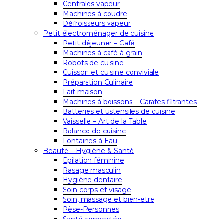
Centrales vapeur
Machines à coudre
Défroisseurs vapeur
Petit électroménager de cuisine
Petit déjeuner – Café
Machines à café à grain
Robots de cuisine
Cuisson et cuisine conviviale
Préparation Culinaire
Fait maison
Machines à boissons – Carafes filtrantes
Batteries et ustensiles de cuisine
Vaisselle – Art de la Table
Balance de cuisine
Fontaines à Eau
Beauté – Hygiène & Santé
Epilation féminine
Rasage masculin
Hygiène dentaire
Soin corps et visage
Soin, massage et bien-être
Pèse-Personnes