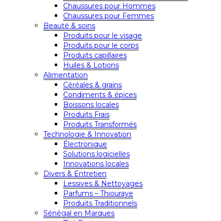
Chaussures pour Hommes
Chaussures pour Femmes
Beauté & soins
Produits pour le visage
Produits pour le corps
Produits capillaires
Huiles & Lotions
Alimentation
Céréales & grains
Condiments & épices
Boissons locales
Produits Frais
Produits Transformés
Technologie & Innovation
Électronique
Solutions logicielles
Innovations locales
Divers & Entretien
Lessives & Nettoyages
Parfums – Thiouraye
Produits Traditionnels
Sénégal en Marques