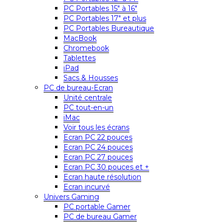
PC Portables 15″ à 16″
PC Portables 17″ et plus
PC Portables Bureautique
MacBook
Chromebook
Tablettes
iPad
Sacs & Housses
PC de bureau-Ecran
Unité centrale
PC tout-en-un
iMac
Voir tous les écrans
Ecran PC 22 pouces
Ecran PC 24 pouces
Ecran PC 27 pouces
Ecran PC 30 pouces et +
Ecran haute résolution
Ecran incurvé
Univers Gaming
PC portable Gamer
PC de bureau Gamer