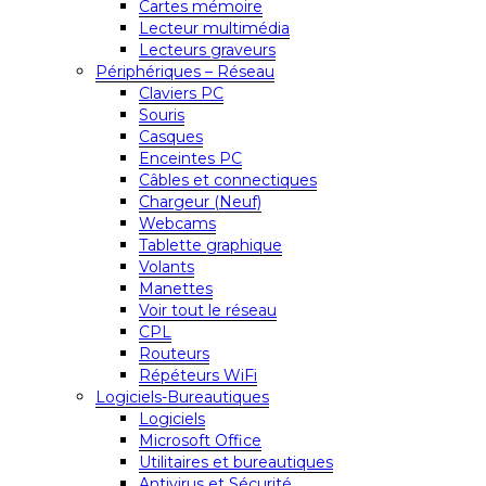
Cartes mémoire
Lecteur multimédia
Lecteurs graveurs
Périphériques – Réseau
Claviers PC
Souris
Casques
Enceintes PC
Câbles et connectiques
Chargeur (Neuf)
Webcams
Tablette graphique
Volants
Manettes
Voir tout le réseau
CPL
Routeurs
Répéteurs WiFi
Logiciels-Bureautiques
Logiciels
Microsoft Office
Utilitaires et bureautiques
Antivirus et Sécurité