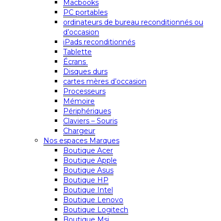
Macbooks
PC portables
ordinateurs de bureau reconditionnés ou
d’occasion
iPads reconditionnés
Tablette
Écrans
Disques durs
cartes mères d’occasion
Processeurs
Mémoire
Périphériques
Claviers – Souris
Chargeur
Nos espaces Marques
Boutique Acer
Boutique Apple
Boutique Asus
Boutique HP
Boutique Intel
Boutique Lenovo
Boutique Logitech
Boutique Msi