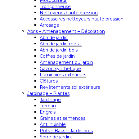
Motoculteur
Tronçonneuse
Nettoyeurs haute pression
Accessoires nettoyeurs haute pression
Arrosage
Abris – Amenagement – Décoration
Abri de jardin
Abri de jardin métal
Abri de jardin bois
Coffres de jardin
Aménagement du jardin
Gazon synthétique
Luminaires extérieurs
Clôtures
Revêtements sol extérieurs
Jardinage – Plantes
Jardinage
Terreau
Engrais
Graines et semences
Anti nuisible
Pots – Bacs – Jardinières
Serre de jardin