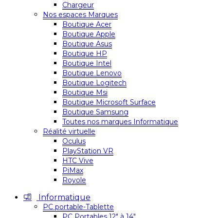
Chargeur
Nos espaces Marques
Boutique Acer
Boutique Apple
Boutique Asus
Boutique HP
Boutique Intel
Boutique Lenovo
Boutique Logitech
Boutique Msi
Boutique Microsoft Surface
Boutique Samsung
Toutes nos marques Informatique
Réalité virtuelle
Oculus
PlayStation VR
HTC Vive
PiMax
Royole
Informatique
PC portable-Tablette
PC Portables 12″ à 14″