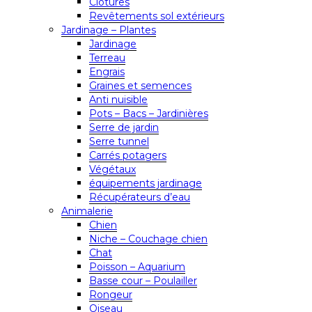
Clôtures
Revêtements sol extérieurs
Jardinage – Plantes
Jardinage
Terreau
Engrais
Graines et semences
Anti nuisible
Pots – Bacs – Jardinières
Serre de jardin
Serre tunnel
Carrés potagers
Végétaux
équipements jardinage
Récupérateurs d’eau
Animalerie
Chien
Niche – Couchage chien
Chat
Poisson – Aquarium
Basse cour – Poulailler
Rongeur
Oiseau