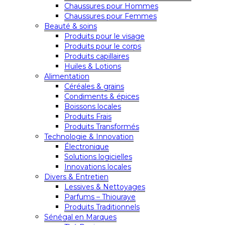
Chaussures pour Hommes
Chaussures pour Femmes
Beauté & soins
Produits pour le visage
Produits pour le corps
Produits capillaires
Huiles & Lotions
Alimentation
Céréales & grains
Condiments & épices
Boissons locales
Produits Frais
Produits Transformés
Technologie & Innovation
Électronique
Solutions logicielles
Innovations locales
Divers & Entretien
Lessives & Nettoyages
Parfums – Thiouraye
Produits Traditionnels
Sénégal en Marques