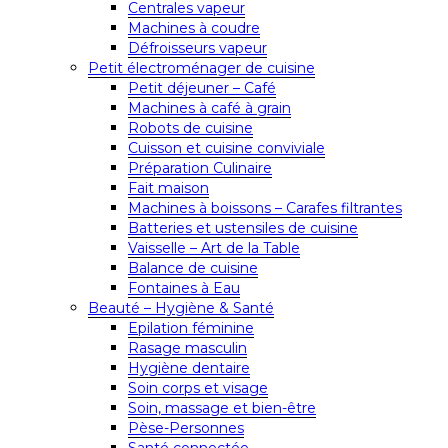
Centrales vapeur
Machines à coudre
Défroisseurs vapeur
Petit électroménager de cuisine
Petit déjeuner – Café
Machines à café à grain
Robots de cuisine
Cuisson et cuisine conviviale
Préparation Culinaire
Fait maison
Machines à boissons – Carafes filtrantes
Batteries et ustensiles de cuisine
Vaisselle – Art de la Table
Balance de cuisine
Fontaines à Eau
Beauté – Hygiène & Santé
Epilation féminine
Rasage masculin
Hygiène dentaire
Soin corps et visage
Soin, massage et bien-être
Pèse-Personnes