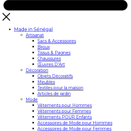
Made in Sénégal
Artisanat
Sacs & Accessoires
Bijoux
Tissus & Pagnes
Chaussures
Œuvres D’Art
Décoration
Objets Décoratifs
Meubles
Textiles pour la maison
Articles de jardin
Mode
Vêtements pour Hommes
Vêtements pour Femmes
Vêtements POUR Enfants
Accessoires de Mode pour Hommes
Accessoires de Mode pour Femmes