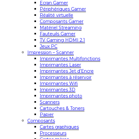
Ecran Gamer
Périphériques Gamer
Réalité virtuelle
Composants Gamer
Matériel Streaming
Fauteuils Gamer
TV Gaming HDMI 2.1
Jeux PC
Impression – Scanner
Imprimantes Multifonctions
Imprimantes Laser
Imprimantes Jet d’Encre
Imprimantes à réservoir
Imprimantes Wifi
Imprimantes 3D
Imprimantes photo
Scanners
Cartouches & Toners
Papier
Composants
Cartes graphiques
Processeurs