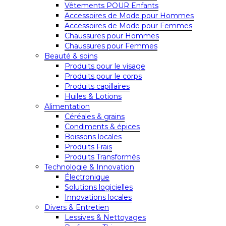
Vêtements POUR Enfants
Accessoires de Mode pour Hommes
Accessoires de Mode pour Femmes
Chaussures pour Hommes
Chaussures pour Femmes
Beauté & soins
Produits pour le visage
Produits pour le corps
Produits capillaires
Huiles & Lotions
Alimentation
Céréales & grains
Condiments & épices
Boissons locales
Produits Frais
Produits Transformés
Technologie & Innovation
Électronique
Solutions logicielles
Innovations locales
Divers & Entretien
Lessives & Nettoyages