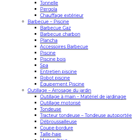
Tonnelle
Pergola
Chauffage extérieur
Barbecue – Piscine
Barbecue Gaz
Barbecue charbon
Plancha
Accessoires Barbecue
Piscine
Piscine bois
Spa
Entretien piscine
Robot piscine
Équipement Piscine
Outillage – Arrosage du jardin
Outillage à main – Matériel de jardinage
Outillage motorisé
Tondeuse
Tracteur tondeuse – Tondeuse autoportée
Débroussailleuse
Coupe-bordure
Taille-haie