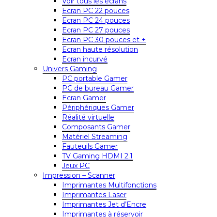
Voir tous les écrans
Ecran PC 22 pouces
Ecran PC 24 pouces
Ecran PC 27 pouces
Ecran PC 30 pouces et +
Ecran haute résolution
Ecran incurvé
Univers Gaming
PC portable Gamer
PC de bureau Gamer
Ecran Gamer
Périphériques Gamer
Réalité virtuelle
Composants Gamer
Matériel Streaming
Fauteuils Gamer
TV Gaming HDMI 2.1
Jeux PC
Impression – Scanner
Imprimantes Multifonctions
Imprimantes Laser
Imprimantes Jet d’Encre
Imprimantes à réservoir