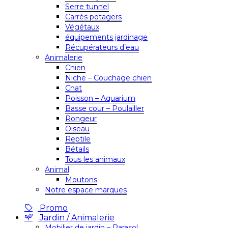
Serre tunnel
Carrés potagers
Végétaux
équipements jardinage
Récupérateurs d’eau
Animalerie
Chien
Niche – Couchage chien
Chat
Poisson – Aquarium
Basse cour – Poulailler
Rongeur
Oiseau
Reptile
Bétails
Tous les animaux
Animal
Moutons
Notre espace marques
Promo
Jardin / Animalerie
Mobilier de jardin – Parasol