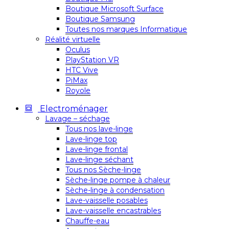
Boutique Microsoft Surface
Boutique Samsung
Toutes nos marques Informatique
Réalité virtuelle
Oculus
PlayStation VR
HTC Vive
PiMax
Royole
Electroménager
Lavage – séchage
Tous nos lave-linge
Lave-linge top
Lave-linge frontal
Lave-linge séchant
Tous nos Sèche-linge
Sèche-linge pompe à chaleur
Sèche-linge à condensation
Lave-vaisselle posables
Lave-vaisselle encastrables
Chauffe-eau