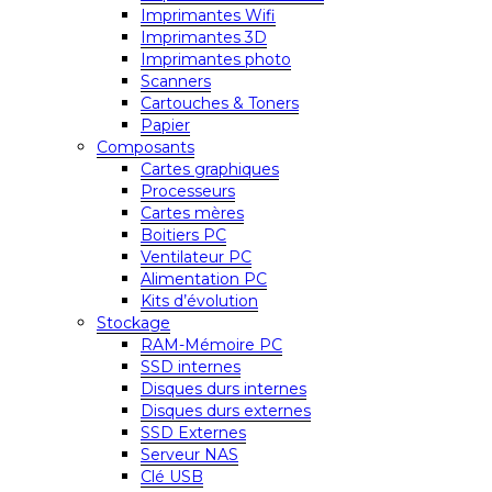
Imprimantes Wifi
Imprimantes 3D
Imprimantes photo
Scanners
Cartouches & Toners
Papier
Composants
Cartes graphiques
Processeurs
Cartes mères
Boitiers PC
Ventilateur PC
Alimentation PC
Kits d’évolution
Stockage
RAM-Mémoire PC
SSD internes
Disques durs internes
Disques durs externes
SSD Externes
Serveur NAS
Clé USB