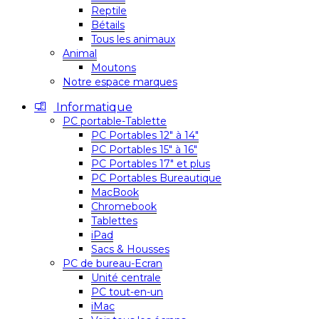
Reptile
Bétails
Tous les animaux
Animal
Moutons
Notre espace marques
Informatique
PC portable-Tablette
PC Portables 12″ à 14″
PC Portables 15″ à 16″
PC Portables 17″ et plus
PC Portables Bureautique
MacBook
Chromebook
Tablettes
iPad
Sacs & Housses
PC de bureau-Ecran
Unité centrale
PC tout-en-un
iMac