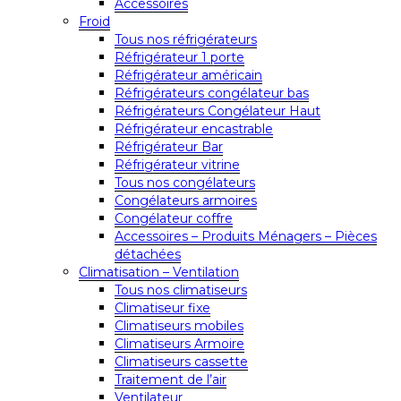
Accessoires
Froid
Tous nos réfrigérateurs
Réfrigérateur 1 porte
Réfrigérateur américain
Réfrigérateurs congélateur bas
Réfrigérateurs Congélateur Haut
Réfrigérateur encastrable
Réfrigérateur Bar
Réfrigérateur vitrine
Tous nos congélateurs
Congélateurs armoires
Congélateur coffre
Accessoires – Produits Ménagers – Pièces
détachées
Climatisation – Ventilation
Tous nos climatiseurs
Climatiseur fixe
Climatiseurs mobiles
Climatiseurs Armoire
Climatiseurs cassette
Traitement de l’air
Ventilateur