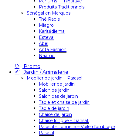
Parfums – Thiouraye
Produits Traditionnels
Sénégal en Marques
Thé Rapie
Miagro
Karitédiema
Esteval
Abel
Anta Fashion
Naatuu
Promo
Jardin / Animalerie
Mobilier de jardin – Parasol
Mobilier de jardin
Salon de jardin
Salon bas de jardin
Table et chaise de jardin
Table de jardin
Chaise de jardin
Chaise longue – Transat
Parasol – Tonnelle – Voile d’ombrage
Parasol