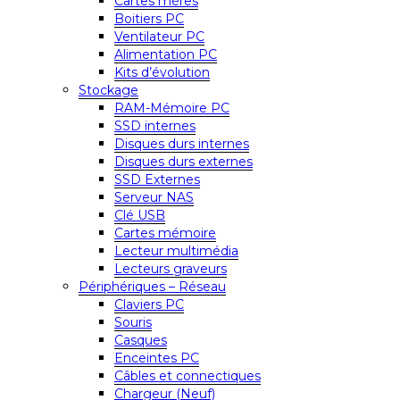
Cartes mères
Boitiers PC
Ventilateur PC
Alimentation PC
Kits d’évolution
Stockage
RAM-Mémoire PC
SSD internes
Disques durs internes
Disques durs externes
SSD Externes
Serveur NAS
Clé USB
Cartes mémoire
Lecteur multimédia
Lecteurs graveurs
Périphériques – Réseau
Claviers PC
Souris
Casques
Enceintes PC
Câbles et connectiques
Chargeur (Neuf)