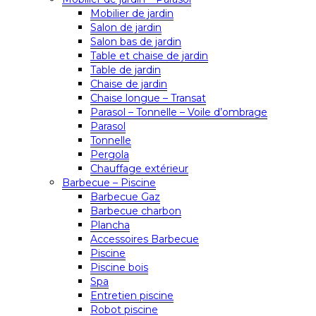
Mobilier de jardin
Salon de jardin
Salon bas de jardin
Table et chaise de jardin
Table de jardin
Chaise de jardin
Chaise longue – Transat
Parasol – Tonnelle – Voile d’ombrage
Parasol
Tonnelle
Pergola
Chauffage extérieur
Barbecue – Piscine
Barbecue Gaz
Barbecue charbon
Plancha
Accessoires Barbecue
Piscine
Piscine bois
Spa
Entretien piscine
Robot piscine