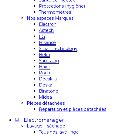
Santé connectée
Protections (hygiène)
Thermomètres
Nos espaces Marques
Elactron
Astech
LG
Hisense
Smart technology
Beko
Samsung
Haier
Roch
Décakila
Deska
Binatone
Midea
Pièces détachées
Réparation et pièces détachées
Electroménager
Lavage – séchage
Tous nos lave-linge