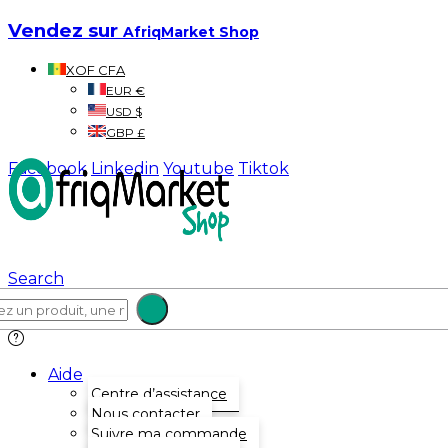
Vendez sur
AfriqMarket Shop
XOF CFA
EUR €
USD $
GBP £
Facebook
Linkedin
Youtube
Tiktok
Search
Aide
Centre d’assistance
Nous contacter
Suivre ma commande