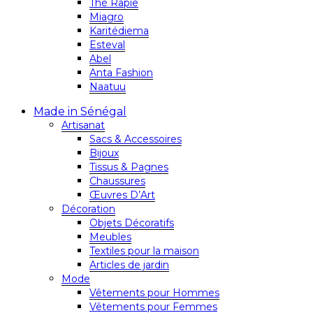
Thé Rapie
Miagro
Karitédiema
Esteval
Abel
Anta Fashion
Naatuu
Made in Sénégal
Artisanat
Sacs & Accessoires
Bijoux
Tissus & Pagnes
Chaussures
Œuvres D’Art
Décoration
Objets Décoratifs
Meubles
Textiles pour la maison
Articles de jardin
Mode
Vêtements pour Hommes
Vêtements pour Femmes