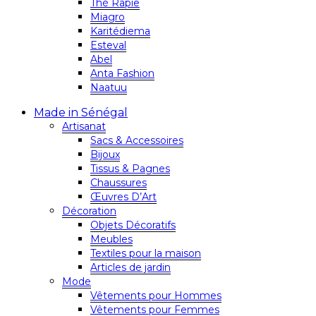
Thé Rapie
Miagro
Karitédiema
Esteval
Abel
Anta Fashion
Naatuu
Made in Sénégal
Artisanat
Sacs & Accessoires
Bijoux
Tissus & Pagnes
Chaussures
Œuvres D’Art
Décoration
Objets Décoratifs
Meubles
Textiles pour la maison
Articles de jardin
Mode
Vêtements pour Hommes
Vêtements pour Femmes