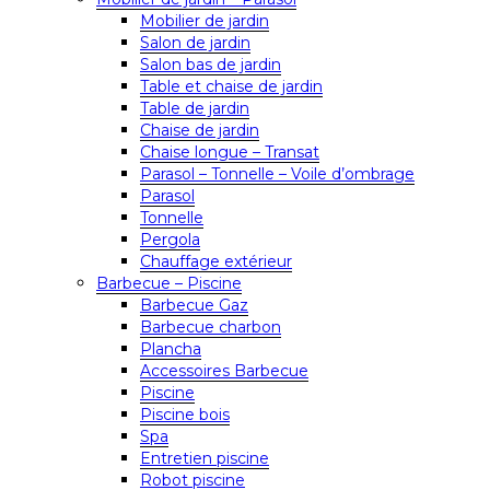
Mobilier de jardin
Salon de jardin
Salon bas de jardin
Table et chaise de jardin
Table de jardin
Chaise de jardin
Chaise longue – Transat
Parasol – Tonnelle – Voile d’ombrage
Parasol
Tonnelle
Pergola
Chauffage extérieur
Barbecue – Piscine
Barbecue Gaz
Barbecue charbon
Plancha
Accessoires Barbecue
Piscine
Piscine bois
Spa
Entretien piscine
Robot piscine