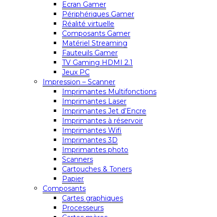
Ecran Gamer
Périphériques Gamer
Réalité virtuelle
Composants Gamer
Matériel Streaming
Fauteuils Gamer
TV Gaming HDMI 2.1
Jeux PC
Impression – Scanner
Imprimantes Multifonctions
Imprimantes Laser
Imprimantes Jet d’Encre
Imprimantes à réservoir
Imprimantes Wifi
Imprimantes 3D
Imprimantes photo
Scanners
Cartouches & Toners
Papier
Composants
Cartes graphiques
Processeurs