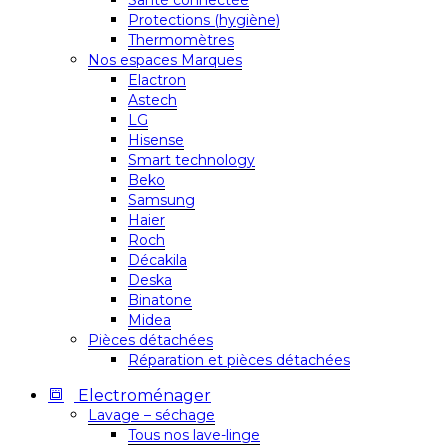
Santé connectée
Protections (hygiène)
Thermomètres
Nos espaces Marques
Elactron
Astech
LG
Hisense
Smart technology
Beko
Samsung
Haier
Roch
Décakila
Deska
Binatone
Midea
Pièces détachées
Réparation et pièces détachées
Electroménager
Lavage – séchage
Tous nos lave-linge