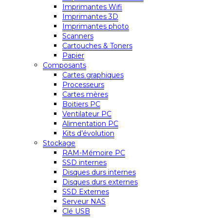
Imprimantes Wifi
Imprimantes 3D
Imprimantes photo
Scanners
Cartouches & Toners
Papier
Composants
Cartes graphiques
Processeurs
Cartes mères
Boitiers PC
Ventilateur PC
Alimentation PC
Kits d’évolution
Stockage
RAM-Mémoire PC
SSD internes
Disques durs internes
Disques durs externes
SSD Externes
Serveur NAS
Clé USB