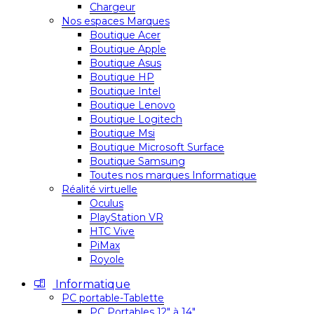
Chargeur
Nos espaces Marques
Boutique Acer
Boutique Apple
Boutique Asus
Boutique HP
Boutique Intel
Boutique Lenovo
Boutique Logitech
Boutique Msi
Boutique Microsoft Surface
Boutique Samsung
Toutes nos marques Informatique
Réalité virtuelle
Oculus
PlayStation VR
HTC Vive
PiMax
Royole
Informatique
PC portable-Tablette
PC Portables 12″ à 14″