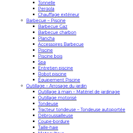
Tonnelle
Pergola
Chauffage extérieur
Barbecue – Piscine
Barbecue Gaz
Barbecue charbon
Plancha
Accessoires Barbecue
Piscine
Piscine bois
Spa
Entretien piscine
Robot piscine
Équipement Piscine
Outillage – Arrosage du jardin
Outillage à main – Matériel de jardinage
Outillage motorisé
Tondeuse
Tracteur tondeuse – Tondeuse autoportée
Débroussailleuse
Coupe-bordure
Taille-haie