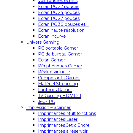
Voir tous les écrans
Ecran PC 22 pouces
Ecran PC 24 pouces
Ecran PC 27 pouces
Ecran PC 30 pouces et +
Ecran haute résolution
Ecran incurvé
Univers Gaming
PC portable Gamer
PC de bureau Gamer
Ecran Gamer
Périphériques Gamer
Réalité virtuelle
Composants Gamer
Matériel Streaming
Fauteuils Gamer
TV Gaming HDMI 2.1
Jeux PC
Impression – Scanner
Imprimantes Multifonctions
Imprimantes Laser
Imprimantes Jet d’Encre
Imprimantes à réservoir