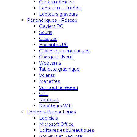
Cartes mémoire
Lecteur multimédia
Lecteurs graveurs
Périphériques – Réseau
Claviers PC
Souris
Casques
Enceintes PC
Câbles et connectiques
Chargeur (Neuf)
Webcams
Tablette graphique
Volants
Manettes
Voir tout le réseau
CPL
Routeurs
Répéteurs WiFi
Logiciels-Bureautiques
Logiciels
Microsoft Office
Utilitaires et bureautiques
Antivirus et Sécurité