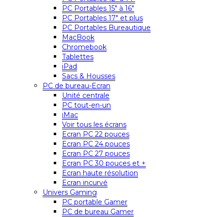
PC Portables 15″ à 16″
PC Portables 17″ et plus
PC Portables Bureautique
MacBook
Chromebook
Tablettes
iPad
Sacs & Housses
PC de bureau-Ecran
Unité centrale
PC tout-en-un
iMac
Voir tous les écrans
Ecran PC 22 pouces
Ecran PC 24 pouces
Ecran PC 27 pouces
Ecran PC 30 pouces et +
Ecran haute résolution
Ecran incurvé
Univers Gaming
PC portable Gamer
PC de bureau Gamer