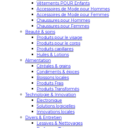
Vêtements POUR Enfants
Accessoires de Mode pour Hommes
Accessoires de Mode pour Femmes
Chaussures pour Hommes
Chaussures pour Femmes
Beauté & soins
Produits pour le visage
Produits pour le corps
Produits capillaires
Huiles & Lotions
Alimentation
Céréales & grains
Condiments & épices
Boissons locales
Produits Frais
Produits Transformés
Technologie & Innovation
Électronique
Solutions logicielles
Innovations locales
Divers & Entretien
Lessives & Nettoyages