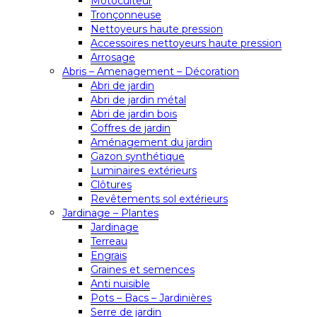
Motoculteur
Tronçonneuse
Nettoyeurs haute pression
Accessoires nettoyeurs haute pression
Arrosage
Abris – Amenagement – Décoration
Abri de jardin
Abri de jardin métal
Abri de jardin bois
Coffres de jardin
Aménagement du jardin
Gazon synthétique
Luminaires extérieurs
Clôtures
Revêtements sol extérieurs
Jardinage – Plantes
Jardinage
Terreau
Engrais
Graines et semences
Anti nuisible
Pots – Bacs – Jardinières
Serre de jardin