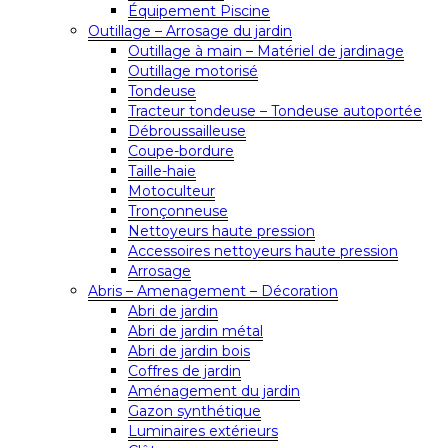
Équipement Piscine
Outillage – Arrosage du jardin
Outillage à main – Matériel de jardinage
Outillage motorisé
Tondeuse
Tracteur tondeuse – Tondeuse autoportée
Débroussailleuse
Coupe-bordure
Taille-haie
Motoculteur
Tronçonneuse
Nettoyeurs haute pression
Accessoires nettoyeurs haute pression
Arrosage
Abris – Amenagement – Décoration
Abri de jardin
Abri de jardin métal
Abri de jardin bois
Coffres de jardin
Aménagement du jardin
Gazon synthétique
Luminaires extérieurs