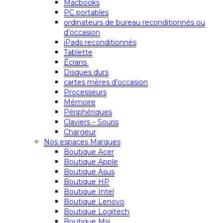
Macbooks
PC portables
ordinateurs de bureau reconditionnés ou
d’occasion
iPads reconditionnés
Tablette
Écrans
Disques durs
cartes mères d’occasion
Processeurs
Mémoire
Périphériques
Claviers – Souris
Chargeur
Nos espaces Marques
Boutique Acer
Boutique Apple
Boutique Asus
Boutique HP
Boutique Intel
Boutique Lenovo
Boutique Logitech
Boutique Msi