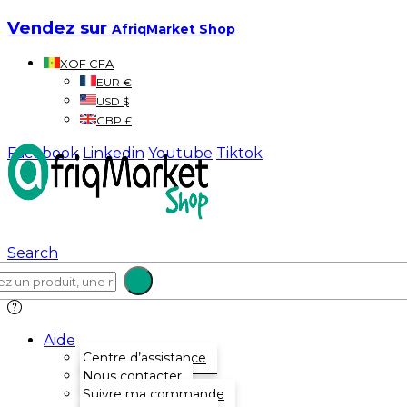
Vendez sur
AfriqMarket Shop
XOF CFA
EUR €
USD $
GBP £
Facebook
Linkedin
Youtube
Tiktok
Search
Aide
Centre d’assistance
Nous contacter
Suivre ma commande