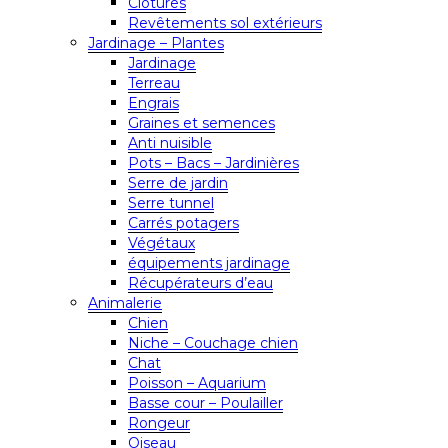
Clôtures
Revêtements sol extérieurs
Jardinage – Plantes
Jardinage
Terreau
Engrais
Graines et semences
Anti nuisible
Pots – Bacs – Jardinières
Serre de jardin
Serre tunnel
Carrés potagers
Végétaux
équipements jardinage
Récupérateurs d’eau
Animalerie
Chien
Niche – Couchage chien
Chat
Poisson – Aquarium
Basse cour – Poulailler
Rongeur
Oiseau