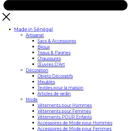
Made in Sénégal
Artisanat
Sacs & Accessoires
Bijoux
Tissus & Pagnes
Chaussures
Œuvres D’Art
Décoration
Objets Décoratifs
Meubles
Textiles pour la maison
Articles de jardin
Mode
Vêtements pour Hommes
Vêtements pour Femmes
Vêtements POUR Enfants
Accessoires de Mode pour Hommes
Accessoires de Mode pour Femmes