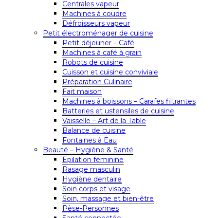
Centrales vapeur
Machines à coudre
Défroisseurs vapeur
Petit électroménager de cuisine
Petit déjeuner – Café
Machines à café à grain
Robots de cuisine
Cuisson et cuisine conviviale
Préparation Culinaire
Fait maison
Machines à boissons – Carafes filtrantes
Batteries et ustensiles de cuisine
Vaisselle – Art de la Table
Balance de cuisine
Fontaines à Eau
Beauté – Hygiène & Santé
Epilation féminine
Rasage masculin
Hygiène dentaire
Soin corps et visage
Soin, massage et bien-être
Pèse-Personnes