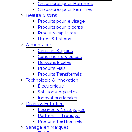
Chaussures pour Hommes
Chaussures pour Femmes
Beauté & soins
Produits pour le visage
Produits pour le corps
Produits capillaires
Huiles & Lotions
Alimentation
Céréales & grains
Condiments & épices
Boissons locales
Produits Frais
Produits Transformés
Technologie & Innovation
Électronique
Solutions logicielles
Innovations locales
Divers & Entretien
Lessives & Nettoyages
Parfums – Thiouraye
Produits Traditionnels
Sénégal en Marques