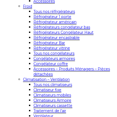
Accessoires
Froid
Tous nos réfrigérateurs
Réfrigérateur 1 porte
Réfrigérateur américain
Réfrigérateurs congélateur bas
Réfrigérateurs Congélateur Haut
Réfrigérateur encastrable
Réfrigérateur Bar
Réfrigérateur vitrine
Tous nos congélateurs
Congélateurs armoires
Congélateur coffre
Accessoires – Produits Ménagers – Pièces
détachées
Climatisation – Ventilation
Tous nos climatiseurs
Climatiseur fixe
Climatiseurs mobiles
Climatiseurs Armoire
Climatiseurs cassette
Traitement de l’air
Ventilateur