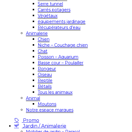
Serre tunnel
Carrés potagers
Végétaux
équipements jardinage
Récupérateurs d’eau
Animalerie
Chien
Niche – Couchage chien
Chat
Poisson – Aquarium
Basse cour – Poulailler
Rongeur
Oiseau
Reptile
Bétails
Tous les animaux
Animal
Moutons
Notre espace marques
Promo
Jardin / Animalerie
Mobilier de jardin – Parasol