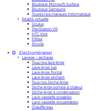
Boutique Microsoft Surface
Boutique Samsung
Toutes nos marques Informatique
Réalité virtuelle
Oculus
PlayStation VR
HTC Vive
PiMax
Royole
Electroménager
Lavage – séchage
Tous nos lave-linge
Lave-linge top
Lave-linge frontal
Lave-linge séchant
Tous nos Sèche-linge
Sèche-linge pompe à chaleur
Sèche-linge à condensation
Lave-vaisselle posables
Lave-vaisselle encastrables
Chauffe-eau