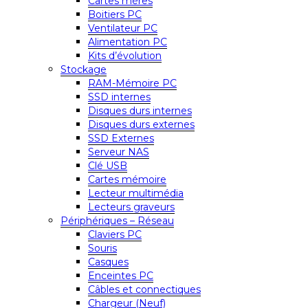
Cartes mères
Boitiers PC
Ventilateur PC
Alimentation PC
Kits d’évolution
Stockage
RAM-Mémoire PC
SSD internes
Disques durs internes
Disques durs externes
SSD Externes
Serveur NAS
Clé USB
Cartes mémoire
Lecteur multimédia
Lecteurs graveurs
Périphériques – Réseau
Claviers PC
Souris
Casques
Enceintes PC
Câbles et connectiques
Chargeur (Neuf)