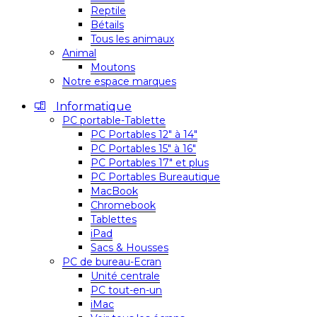
Reptile
Bétails
Tous les animaux
Animal
Moutons
Notre espace marques
Informatique
PC portable-Tablette
PC Portables 12″ à 14″
PC Portables 15″ à 16″
PC Portables 17″ et plus
PC Portables Bureautique
MacBook
Chromebook
Tablettes
iPad
Sacs & Housses
PC de bureau-Ecran
Unité centrale
PC tout-en-un
iMac