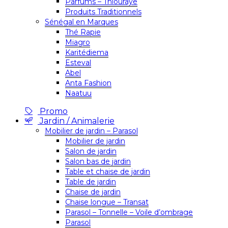
Parfums – Thiouraye
Produits Traditionnels
Sénégal en Marques
Thé Rapie
Miagro
Karitédiema
Esteval
Abel
Anta Fashion
Naatuu
Promo
Jardin / Animalerie
Mobilier de jardin – Parasol
Mobilier de jardin
Salon de jardin
Salon bas de jardin
Table et chaise de jardin
Table de jardin
Chaise de jardin
Chaise longue – Transat
Parasol – Tonnelle – Voile d’ombrage
Parasol