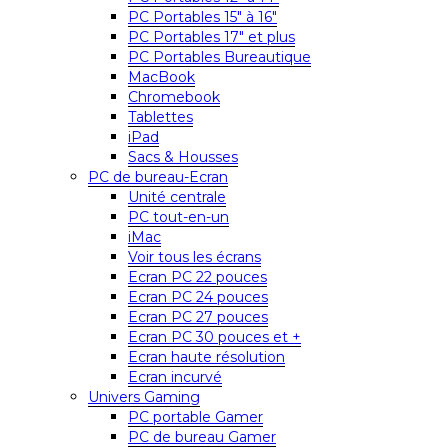
PC Portables 15″ à 16″
PC Portables 17″ et plus
PC Portables Bureautique
MacBook
Chromebook
Tablettes
iPad
Sacs & Housses
PC de bureau-Ecran
Unité centrale
PC tout-en-un
iMac
Voir tous les écrans
Ecran PC 22 pouces
Ecran PC 24 pouces
Ecran PC 27 pouces
Ecran PC 30 pouces et +
Ecran haute résolution
Ecran incurvé
Univers Gaming
PC portable Gamer
PC de bureau Gamer