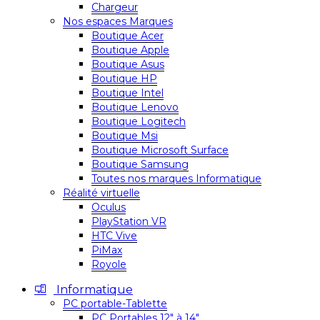
Chargeur
Nos espaces Marques
Boutique Acer
Boutique Apple
Boutique Asus
Boutique HP
Boutique Intel
Boutique Lenovo
Boutique Logitech
Boutique Msi
Boutique Microsoft Surface
Boutique Samsung
Toutes nos marques Informatique
Réalité virtuelle
Oculus
PlayStation VR
HTC Vive
PiMax
Royole
Informatique
PC portable-Tablette
PC Portables 12″ à 14″