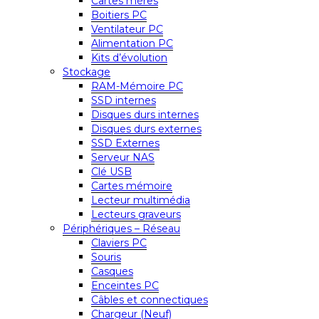
Cartes mères
Boitiers PC
Ventilateur PC
Alimentation PC
Kits d’évolution
Stockage
RAM-Mémoire PC
SSD internes
Disques durs internes
Disques durs externes
SSD Externes
Serveur NAS
Clé USB
Cartes mémoire
Lecteur multimédia
Lecteurs graveurs
Périphériques – Réseau
Claviers PC
Souris
Casques
Enceintes PC
Câbles et connectiques
Chargeur (Neuf)