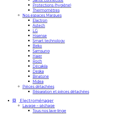
Santé connectée
Protections (hygiène)
Thermomètres
Nos espaces Marques
Elactron
Astech
LG
Hisense
Smart technology
Beko
Samsung
Haier
Roch
Décakila
Deska
Binatone
Midea
Pièces détachées
Réparation et pièces détachées
Electroménager
Lavage – séchage
Tous nos lave-linge