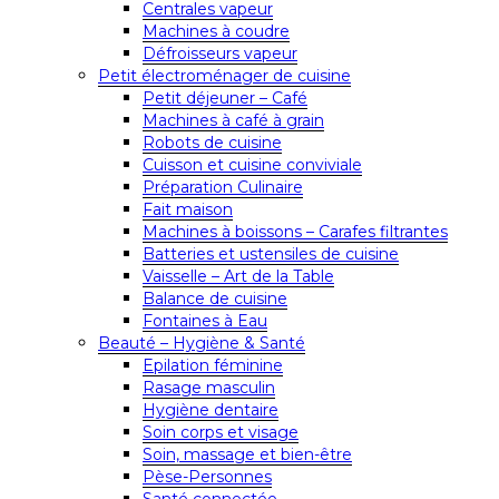
Centrales vapeur
Machines à coudre
Défroisseurs vapeur
Petit électroménager de cuisine
Petit déjeuner – Café
Machines à café à grain
Robots de cuisine
Cuisson et cuisine conviviale
Préparation Culinaire
Fait maison
Machines à boissons – Carafes filtrantes
Batteries et ustensiles de cuisine
Vaisselle – Art de la Table
Balance de cuisine
Fontaines à Eau
Beauté – Hygiène & Santé
Epilation féminine
Rasage masculin
Hygiène dentaire
Soin corps et visage
Soin, massage et bien-être
Pèse-Personnes