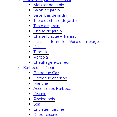
Mobilier de jardin
Salon de jardin
Salon bas de jardin
Table et chaise de jardin
Table de jardin
Chaise de jardin
Chaise longue – Transat
Parasol – Tonnelle – Voile d’ombrage
Parasol
Tonnelle
Pergola
Chauffage extérieur
Barbecue – Piscine
Barbecue Gaz
Barbecue charbon
Plancha
Accessoires Barbecue
Piscine
Piscine bois
Spa
Entretien piscine
Robot piscine