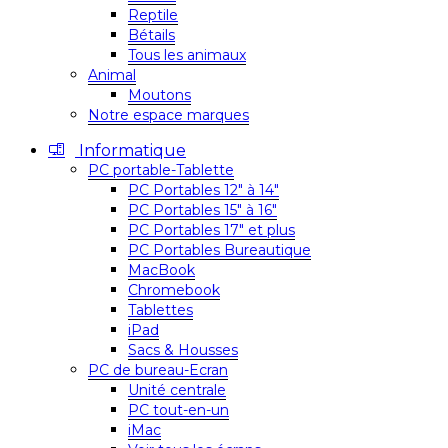
Reptile
Bétails
Tous les animaux
Animal
Moutons
Notre espace marques
Informatique
PC portable-Tablette
PC Portables 12″ à 14″
PC Portables 15″ à 16″
PC Portables 17″ et plus
PC Portables Bureautique
MacBook
Chromebook
Tablettes
iPad
Sacs & Housses
PC de bureau-Ecran
Unité centrale
PC tout-en-un
iMac