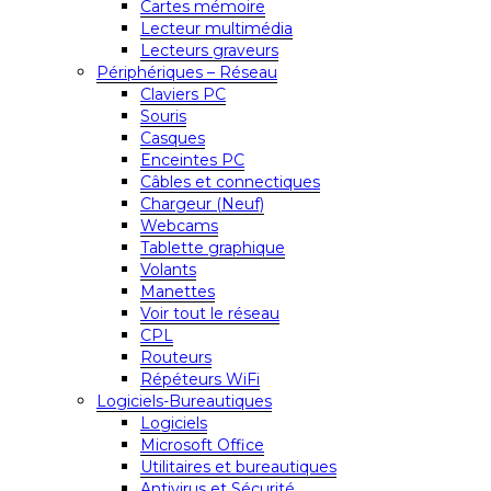
Cartes mémoire
Lecteur multimédia
Lecteurs graveurs
Périphériques – Réseau
Claviers PC
Souris
Casques
Enceintes PC
Câbles et connectiques
Chargeur (Neuf)
Webcams
Tablette graphique
Volants
Manettes
Voir tout le réseau
CPL
Routeurs
Répéteurs WiFi
Logiciels-Bureautiques
Logiciels
Microsoft Office
Utilitaires et bureautiques
Antivirus et Sécurité