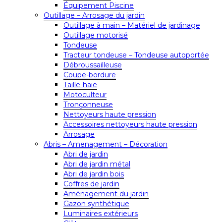
Équipement Piscine
Outillage – Arrosage du jardin
Outillage à main – Matériel de jardinage
Outillage motorisé
Tondeuse
Tracteur tondeuse – Tondeuse autoportée
Débroussailleuse
Coupe-bordure
Taille-haie
Motoculteur
Tronçonneuse
Nettoyeurs haute pression
Accessoires nettoyeurs haute pression
Arrosage
Abris – Amenagement – Décoration
Abri de jardin
Abri de jardin métal
Abri de jardin bois
Coffres de jardin
Aménagement du jardin
Gazon synthétique
Luminaires extérieurs