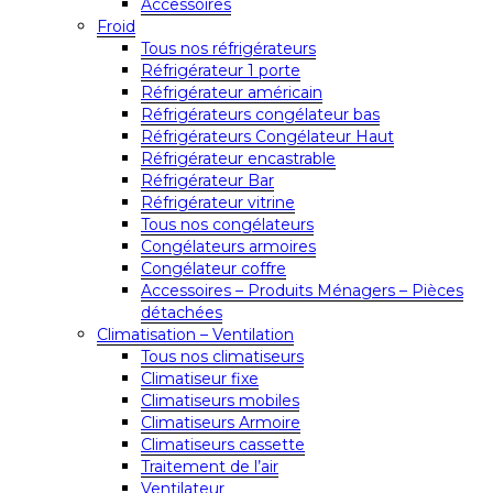
Accessoires
Froid
Tous nos réfrigérateurs
Réfrigérateur 1 porte
Réfrigérateur américain
Réfrigérateurs congélateur bas
Réfrigérateurs Congélateur Haut
Réfrigérateur encastrable
Réfrigérateur Bar
Réfrigérateur vitrine
Tous nos congélateurs
Congélateurs armoires
Congélateur coffre
Accessoires – Produits Ménagers – Pièces
détachées
Climatisation – Ventilation
Tous nos climatiseurs
Climatiseur fixe
Climatiseurs mobiles
Climatiseurs Armoire
Climatiseurs cassette
Traitement de l’air
Ventilateur