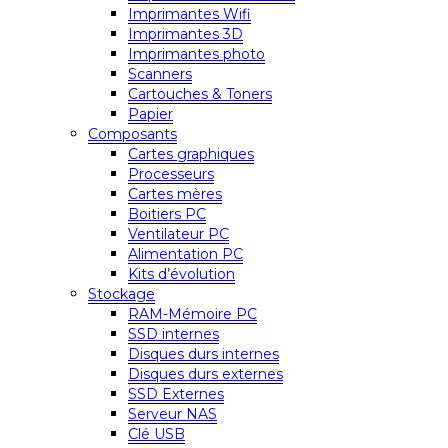
Imprimantes Wifi
Imprimantes 3D
Imprimantes photo
Scanners
Cartouches & Toners
Papier
Composants
Cartes graphiques
Processeurs
Cartes mères
Boitiers PC
Ventilateur PC
Alimentation PC
Kits d’évolution
Stockage
RAM-Mémoire PC
SSD internes
Disques durs internes
Disques durs externes
SSD Externes
Serveur NAS
Clé USB