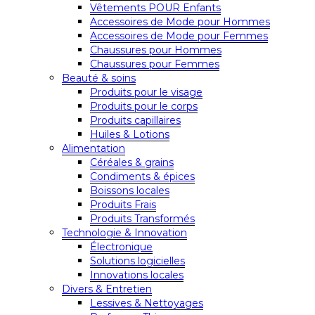
Vêtements POUR Enfants
Accessoires de Mode pour Hommes
Accessoires de Mode pour Femmes
Chaussures pour Hommes
Chaussures pour Femmes
Beauté & soins
Produits pour le visage
Produits pour le corps
Produits capillaires
Huiles & Lotions
Alimentation
Céréales & grains
Condiments & épices
Boissons locales
Produits Frais
Produits Transformés
Technologie & Innovation
Électronique
Solutions logicielles
Innovations locales
Divers & Entretien
Lessives & Nettoyages