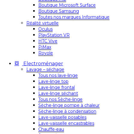
Boutique Microsoft Surface
Boutique Samsung
Toutes nos marques Informatique
Réalité virtuelle
Oculus
PlayStation VR
HTC Vive
PiMax
Royole
Electroménager
Lavage – séchage
Tous nos lave-linge
Lave-linge top
Lave-linge frontal
Lave-linge séchant
Tous nos Sèche-linge
Sèche-linge pompe à chaleur
Sèche-linge à condensation
Lave-vaisselle posables
Lave-vaisselle encastrables
Chauffe-eau