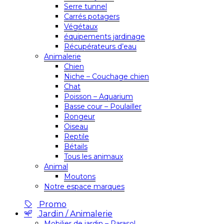
Serre tunnel
Carrés potagers
Végétaux
équipements jardinage
Récupérateurs d’eau
Animalerie
Chien
Niche – Couchage chien
Chat
Poisson – Aquarium
Basse cour – Poulailler
Rongeur
Oiseau
Reptile
Bétails
Tous les animaux
Animal
Moutons
Notre espace marques
Promo
Jardin / Animalerie
Mobilier de jardin – Parasol