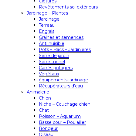
Clôtures
Revêtements sol extérieurs
Jardinage – Plantes
Jardinage
Terreau
Engrais
Graines et semences
Anti nuisible
Pots – Bacs – Jardinières
Serre de jardin
Serre tunnel
Carrés potagers
Végétaux
équipements jardinage
Récupérateurs d’eau
Animalerie
Chien
Niche – Couchage chien
Chat
Poisson – Aquarium
Basse cour – Poulailler
Rongeur
Oiseau