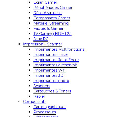
Ecran Gamer
Périphériques Gamer
Réalité virtuelle
Composants Gamer
Matériel Streaming
Fauteuils Gamer
TV Gaming HDMI 2.1
Jeux PC
Impression – Scanner
Imprimantes Multifonctions
Imprimantes Laser
Imprimantes Jet d’Encre
Imprimantes à réservoir
Imprimantes Wifi
Imprimantes 3D
Imprimantes photo
Scanners
Cartouches & Toners
Papier
Composants
Cartes graphiques
Processeurs