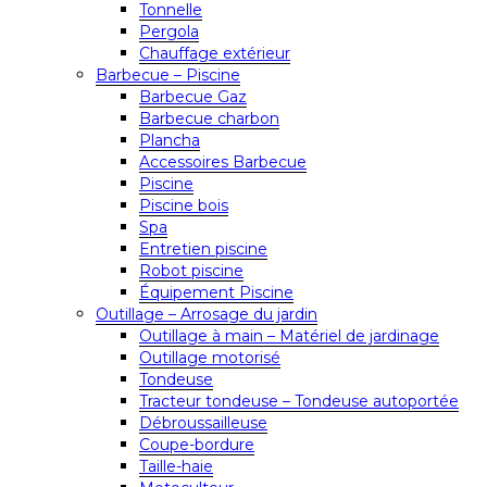
Tonnelle
Pergola
Chauffage extérieur
Barbecue – Piscine
Barbecue Gaz
Barbecue charbon
Plancha
Accessoires Barbecue
Piscine
Piscine bois
Spa
Entretien piscine
Robot piscine
Équipement Piscine
Outillage – Arrosage du jardin
Outillage à main – Matériel de jardinage
Outillage motorisé
Tondeuse
Tracteur tondeuse – Tondeuse autoportée
Débroussailleuse
Coupe-bordure
Taille-haie