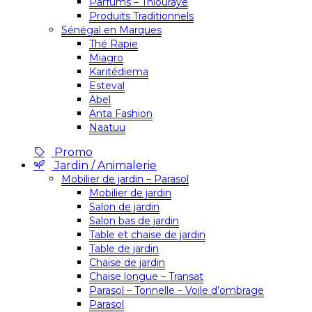
Parfums – Thiouraye
Produits Traditionnels
Sénégal en Marques
Thé Rapie
Miagro
Karitédiema
Esteval
Abel
Anta Fashion
Naatuu
Promo
Jardin / Animalerie
Mobilier de jardin – Parasol
Mobilier de jardin
Salon de jardin
Salon bas de jardin
Table et chaise de jardin
Table de jardin
Chaise de jardin
Chaise longue – Transat
Parasol – Tonnelle – Voile d’ombrage
Parasol