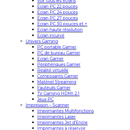
Voir tous les écrans
Ecran PC 22 pouces
Ecran PC 24 pouces
Ecran PC 27 pouces
Ecran PC 30 pouces et +
Ecran haute résolution
Ecran incurvé
Univers Gaming
PC portable Gamer
PC de bureau Gamer
Ecran Gamer
Périphériques Gamer
Réalité virtuelle
Composants Gamer
Matériel Streaming
Fauteuils Gamer
TV Gaming HDMI 2.1
Jeux PC
Impression – Scanner
Imprimantes Multifonctions
Imprimantes Laser
Imprimantes Jet d’Encre
Imprimantes à réservoir