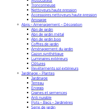
Motoculteur
Tronçonneuse
Nettoyeurs haute pression
Accessoires nettoyeurs haute pression
Arrosage
Abris – Amenagement – Décoration
Abri de jardin
Abri de jardin métal
Abri de jardin bois
Coffres de jardin
Aménagement du jardin
Gazon synthétique
Luminaires extérieurs
Clôtures
Revêtements sol extérieurs
Jardinage – Plantes
Jardinage
Terreau
Engrais
Graines et semences
Anti nuisible
Pots – Bacs – Jardinières
Serre de jardin