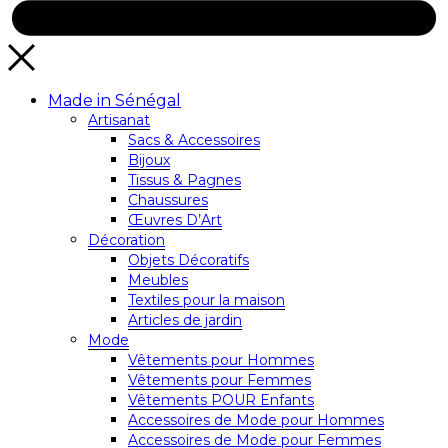
Made in Sénégal
Artisanat
Sacs & Accessoires
Bijoux
Tissus & Pagnes
Chaussures
Œuvres D’Art
Décoration
Objets Décoratifs
Meubles
Textiles pour la maison
Articles de jardin
Mode
Vêtements pour Hommes
Vêtements pour Femmes
Vêtements POUR Enfants
Accessoires de Mode pour Hommes
Accessoires de Mode pour Femmes