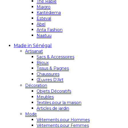
Thé Rapie
Miagro
Karitédiema
Esteval
Abel
Anta Fashion
Naatuu
Made in Sénégal
Artisanat
Sacs & Accessoires
Bijoux
Tissus & Pagnes
Chaussures
Œuvres D’Art
Décoration
Objets Décoratifs
Meubles
Textiles pour la maison
Articles de jardin
Mode
Vêtements pour Hommes
Vêtements pour Femmes