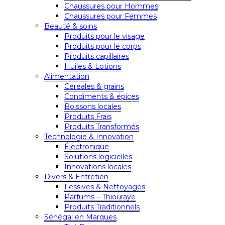
Chaussures pour Hommes
Chaussures pour Femmes
Beauté & soins
Produits pour le visage
Produits pour le corps
Produits capillaires
Huiles & Lotions
Alimentation
Céréales & grains
Condiments & épices
Boissons locales
Produits Frais
Produits Transformés
Technologie & Innovation
Électronique
Solutions logicielles
Innovations locales
Divers & Entretien
Lessives & Nettoyages
Parfums – Thiouraye
Produits Traditionnels
Sénégal en Marques