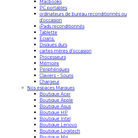
Macbooks
PC portables
ordinateurs de bureau reconditionnés ou
d’occasion
iPads reconditionnés
Tablette
Écrans
Disques durs
cartes mères d’occasion
Processeurs
Mémoire
Périphériques
Claviers – Souris
Chargeur
Nos espaces Marques
Boutique Acer
Boutique Apple
Boutique Asus
Boutique HP
Boutique Intel
Boutique Lenovo
Boutique Logitech
Boutique Msi