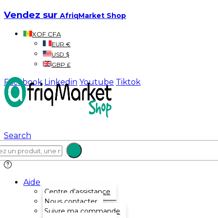
Vendez sur
AfriqMarket Shop
XOF CFA
EUR €
USD $
GBP £
Facebook
Linkedin
Youtube
Tiktok
Search
Aide
Centre d’assistance
Nous contacter
Suivre ma commande