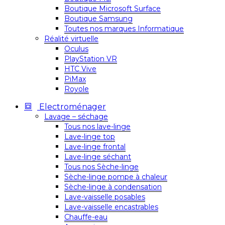
Boutique Microsoft Surface
Boutique Samsung
Toutes nos marques Informatique
Réalité virtuelle
Oculus
PlayStation VR
HTC Vive
PiMax
Royole
Electroménager
Lavage – séchage
Tous nos lave-linge
Lave-linge top
Lave-linge frontal
Lave-linge séchant
Tous nos Sèche-linge
Sèche-linge pompe à chaleur
Sèche-linge à condensation
Lave-vaisselle posables
Lave-vaisselle encastrables
Chauffe-eau