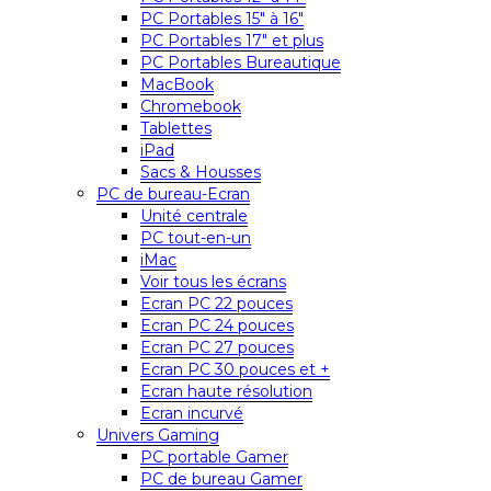
PC Portables 15″ à 16″
PC Portables 17″ et plus
PC Portables Bureautique
MacBook
Chromebook
Tablettes
iPad
Sacs & Housses
PC de bureau-Ecran
Unité centrale
PC tout-en-un
iMac
Voir tous les écrans
Ecran PC 22 pouces
Ecran PC 24 pouces
Ecran PC 27 pouces
Ecran PC 30 pouces et +
Ecran haute résolution
Ecran incurvé
Univers Gaming
PC portable Gamer
PC de bureau Gamer