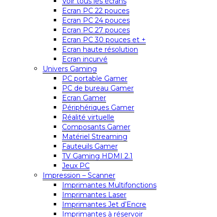
Voir tous les écrans
Ecran PC 22 pouces
Ecran PC 24 pouces
Ecran PC 27 pouces
Ecran PC 30 pouces et +
Ecran haute résolution
Ecran incurvé
Univers Gaming
PC portable Gamer
PC de bureau Gamer
Ecran Gamer
Périphériques Gamer
Réalité virtuelle
Composants Gamer
Matériel Streaming
Fauteuils Gamer
TV Gaming HDMI 2.1
Jeux PC
Impression – Scanner
Imprimantes Multifonctions
Imprimantes Laser
Imprimantes Jet d’Encre
Imprimantes à réservoir