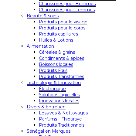
Chaussures pour Hommes
Chaussures pour Femmes
Beauté & soins
Produits pour le visage
Produits pour le corps
Produits capillaires
Huiles & Lotions
Alimentation
Céréales & grains
Condiments & épices
Boissons locales
Produits Frais
Produits Transformés
Technologie & Innovation
Électronique
Solutions logicielles
Innovations locales
Divers & Entretien
Lessives & Nettoyages
Parfums – Thiouraye
Produits Traditionnels
Sénégal en Marques