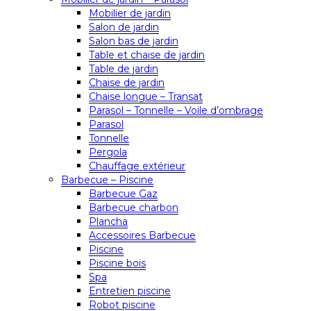
Mobilier de jardin
Salon de jardin
Salon bas de jardin
Table et chaise de jardin
Table de jardin
Chaise de jardin
Chaise longue – Transat
Parasol – Tonnelle – Voile d’ombrage
Parasol
Tonnelle
Pergola
Chauffage extérieur
Barbecue – Piscine
Barbecue Gaz
Barbecue charbon
Plancha
Accessoires Barbecue
Piscine
Piscine bois
Spa
Entretien piscine
Robot piscine