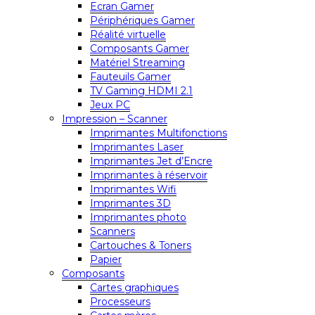
Ecran Gamer
Périphériques Gamer
Réalité virtuelle
Composants Gamer
Matériel Streaming
Fauteuils Gamer
TV Gaming HDMI 2.1
Jeux PC
Impression – Scanner
Imprimantes Multifonctions
Imprimantes Laser
Imprimantes Jet d’Encre
Imprimantes à réservoir
Imprimantes Wifi
Imprimantes 3D
Imprimantes photo
Scanners
Cartouches & Toners
Papier
Composants
Cartes graphiques
Processeurs