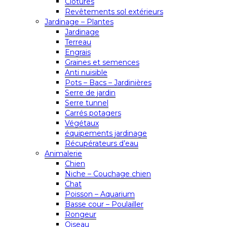
Clôtures
Revêtements sol extérieurs
Jardinage – Plantes
Jardinage
Terreau
Engrais
Graines et semences
Anti nuisible
Pots – Bacs – Jardinières
Serre de jardin
Serre tunnel
Carrés potagers
Végétaux
équipements jardinage
Récupérateurs d’eau
Animalerie
Chien
Niche – Couchage chien
Chat
Poisson – Aquarium
Basse cour – Poulailler
Rongeur
Oiseau