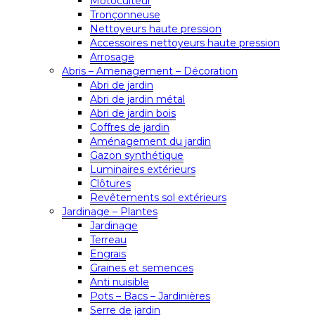
Motoculteur
Tronçonneuse
Nettoyeurs haute pression
Accessoires nettoyeurs haute pression
Arrosage
Abris – Amenagement – Décoration
Abri de jardin
Abri de jardin métal
Abri de jardin bois
Coffres de jardin
Aménagement du jardin
Gazon synthétique
Luminaires extérieurs
Clôtures
Revêtements sol extérieurs
Jardinage – Plantes
Jardinage
Terreau
Engrais
Graines et semences
Anti nuisible
Pots – Bacs – Jardinières
Serre de jardin