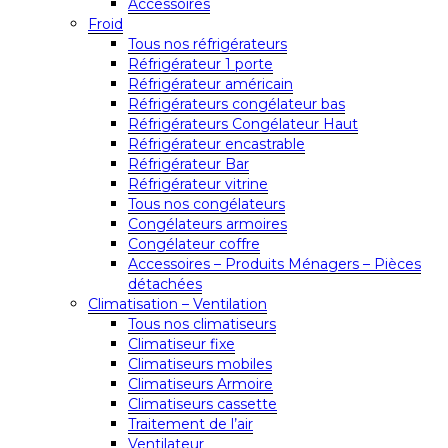
Accessoires
Froid
Tous nos réfrigérateurs
Réfrigérateur 1 porte
Réfrigérateur américain
Réfrigérateurs congélateur bas
Réfrigérateurs Congélateur Haut
Réfrigérateur encastrable
Réfrigérateur Bar
Réfrigérateur vitrine
Tous nos congélateurs
Congélateurs armoires
Congélateur coffre
Accessoires – Produits Ménagers – Pièces
détachées
Climatisation – Ventilation
Tous nos climatiseurs
Climatiseur fixe
Climatiseurs mobiles
Climatiseurs Armoire
Climatiseurs cassette
Traitement de l’air
Ventilateur