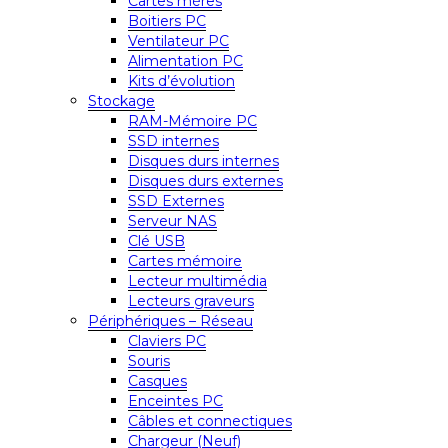
Cartes mères
Boitiers PC
Ventilateur PC
Alimentation PC
Kits d’évolution
Stockage
RAM-Mémoire PC
SSD internes
Disques durs internes
Disques durs externes
SSD Externes
Serveur NAS
Clé USB
Cartes mémoire
Lecteur multimédia
Lecteurs graveurs
Périphériques – Réseau
Claviers PC
Souris
Casques
Enceintes PC
Câbles et connectiques
Chargeur (Neuf)