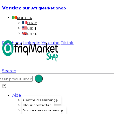
Vendez sur
AfriqMarket Shop
XOF CFA
EUR €
USD $
GBP £
Facebook
Linkedin
Youtube
Tiktok
Search
Aide
Centre d’assistance
Nous contacter
Suivre ma commande