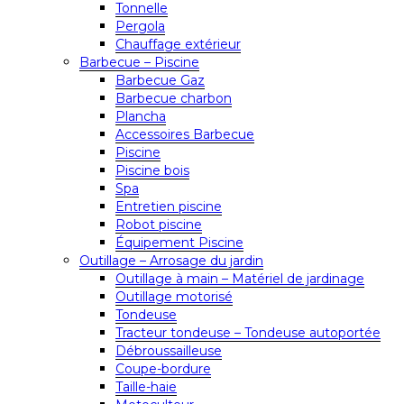
Tonnelle
Pergola
Chauffage extérieur
Barbecue – Piscine
Barbecue Gaz
Barbecue charbon
Plancha
Accessoires Barbecue
Piscine
Piscine bois
Spa
Entretien piscine
Robot piscine
Équipement Piscine
Outillage – Arrosage du jardin
Outillage à main – Matériel de jardinage
Outillage motorisé
Tondeuse
Tracteur tondeuse – Tondeuse autoportée
Débroussailleuse
Coupe-bordure
Taille-haie