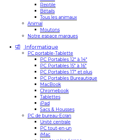
Reptile
Bétails
Tous les animaux
Animal
Moutons
Notre espace marques
Informatique
PC portable-Tablette
PC Portables 12″ à 14″
PC Portables 15″ à 16″
PC Portables 17″ et plus
PC Portables Bureautique
MacBook
Chromebook
Tablettes
iPad
Sacs & Housses
PC de bureau-Ecran
Unité centrale
PC tout-en-un
iMac