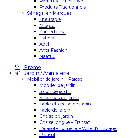
Parfums – Thiouraye
Produits Traditionnels
Sénégal en Marques
Thé Rapie
Miagro
Karitédiema
Esteval
Abel
Anta Fashion
Naatuu
Promo
Jardin / Animalerie
Mobilier de jardin – Parasol
Mobilier de jardin
Salon de jardin
Salon bas de jardin
Table et chaise de jardin
Table de jardin
Chaise de jardin
Chaise longue – Transat
Parasol – Tonnelle – Voile d’ombrage
Parasol