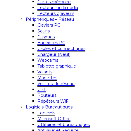
Cartes mémoire
Lecteur multimédia
Lecteurs graveurs
Périphériques – Réseau
Claviers PC
Souris
Casques
Enceintes PC
Câbles et connectiques
Chargeur (Neuf)
Webcams
Tablette graphique
Volants
Manettes
Voir tout le réseau
CPL
Routeurs
Répéteurs WiFi
Logiciels-Bureautiques
Logiciels
Microsoft Office
Utilitaires et bureautiques
Antivirus et Sécurité