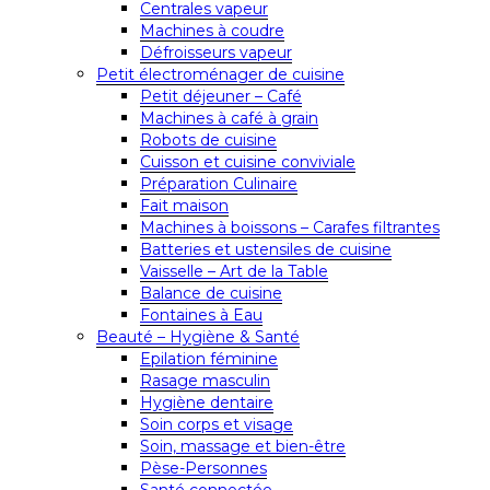
Centrales vapeur
Machines à coudre
Défroisseurs vapeur
Petit électroménager de cuisine
Petit déjeuner – Café
Machines à café à grain
Robots de cuisine
Cuisson et cuisine conviviale
Préparation Culinaire
Fait maison
Machines à boissons – Carafes filtrantes
Batteries et ustensiles de cuisine
Vaisselle – Art de la Table
Balance de cuisine
Fontaines à Eau
Beauté – Hygiène & Santé
Epilation féminine
Rasage masculin
Hygiène dentaire
Soin corps et visage
Soin, massage et bien-être
Pèse-Personnes