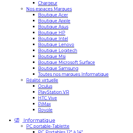
Chargeur
Nos espaces Marques
Boutique Acer
Boutique Apple
Boutique Asus
Boutique HP
Boutique Intel
Boutique Lenovo
Boutique Logitech
Boutique Msi
Boutique Microsoft Surface
Boutique Samsung
Toutes nos marques Informatique
Réalité virtuelle
Oculus
PlayStation VR
HTC Vive
PiMax
Royole
Informatique
PC portable-Tablette
PC Portables 12″ à 14″