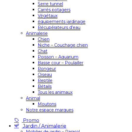
Serre tunnel
Carrés potagers
Végétaux
équipements jardinage
Récupérateurs d’eau
Animalerie
Chien
Niche – Couchage chien
Chat
Poisson – Aquarium
Basse cour – Poulailler
Rongeur
Oiseau
Reptile
Bétails
Tous les animaux
Animal
Moutons
Notre espace marques
Promo
Jardin / Animalerie
Mobilier de jardin – Parasol