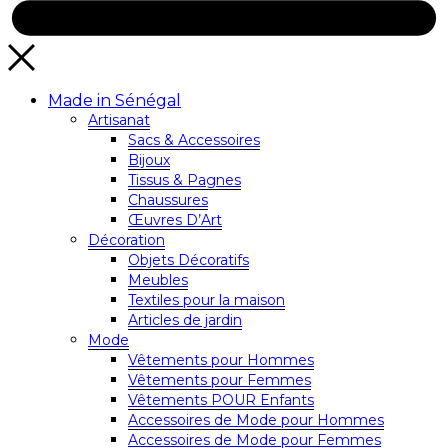
Made in Sénégal
Artisanat
Sacs & Accessoires
Bijoux
Tissus & Pagnes
Chaussures
Œuvres D’Art
Décoration
Objets Décoratifs
Meubles
Textiles pour la maison
Articles de jardin
Mode
Vêtements pour Hommes
Vêtements pour Femmes
Vêtements POUR Enfants
Accessoires de Mode pour Hommes
Accessoires de Mode pour Femmes