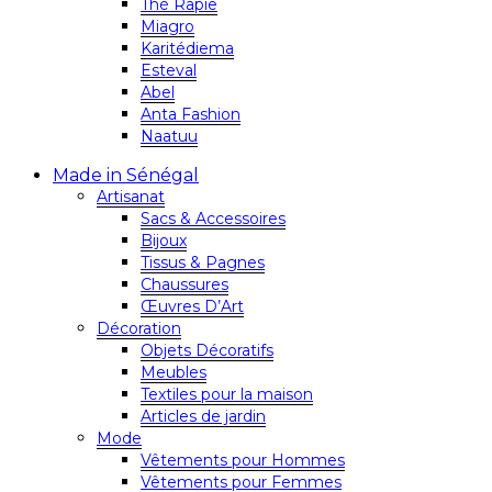
Thé Rapie
Miagro
Karitédiema
Esteval
Abel
Anta Fashion
Naatuu
Made in Sénégal
Artisanat
Sacs & Accessoires
Bijoux
Tissus & Pagnes
Chaussures
Œuvres D’Art
Décoration
Objets Décoratifs
Meubles
Textiles pour la maison
Articles de jardin
Mode
Vêtements pour Hommes
Vêtements pour Femmes