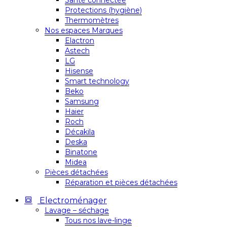
Santé connectée
Protections (hygiène)
Thermomètres
Nos espaces Marques
Elactron
Astech
LG
Hisense
Smart technology
Beko
Samsung
Haier
Roch
Décakila
Deska
Binatone
Midea
Pièces détachées
Réparation et pièces détachées
Electroménager
Lavage – séchage
Tous nos lave-linge