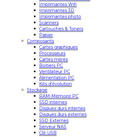
Imprimantes Wifi
Imprimantes 3D
Imprimantes photo
Scanners
Cartouches & Toners
Papier
Composants
Cartes graphiques
Processeurs
Cartes mères
Boitiers PC
Ventilateur PC
Alimentation PC
Kits d’évolution
Stockage
RAM-Mémoire PC
SSD internes
Disques durs internes
Disques durs externes
SSD Externes
Serveur NAS
Clé USB