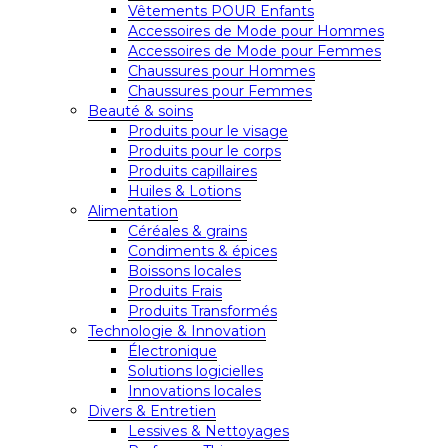
Vêtements POUR Enfants
Accessoires de Mode pour Hommes
Accessoires de Mode pour Femmes
Chaussures pour Hommes
Chaussures pour Femmes
Beauté & soins
Produits pour le visage
Produits pour le corps
Produits capillaires
Huiles & Lotions
Alimentation
Céréales & grains
Condiments & épices
Boissons locales
Produits Frais
Produits Transformés
Technologie & Innovation
Électronique
Solutions logicielles
Innovations locales
Divers & Entretien
Lessives & Nettoyages