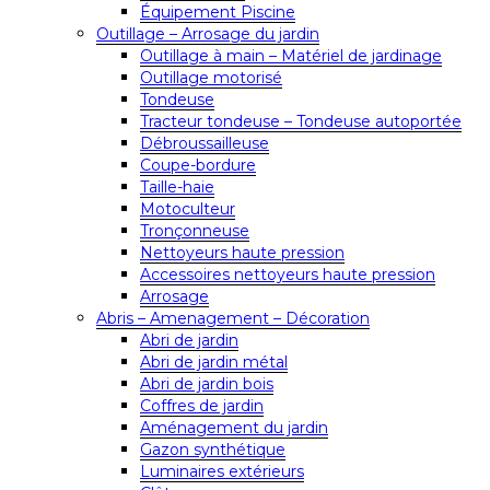
Équipement Piscine
Outillage – Arrosage du jardin
Outillage à main – Matériel de jardinage
Outillage motorisé
Tondeuse
Tracteur tondeuse – Tondeuse autoportée
Débroussailleuse
Coupe-bordure
Taille-haie
Motoculteur
Tronçonneuse
Nettoyeurs haute pression
Accessoires nettoyeurs haute pression
Arrosage
Abris – Amenagement – Décoration
Abri de jardin
Abri de jardin métal
Abri de jardin bois
Coffres de jardin
Aménagement du jardin
Gazon synthétique
Luminaires extérieurs