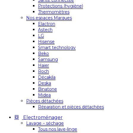
Santé connectée
Protections (hygiène)
Thermomètres
Nos espaces Marques
Elactron
Astech
LG
Hisense
Smart technology
Beko
Samsung
Haier
Roch
Décakila
Deska
Binatone
Midea
Pièces détachées
Réparation et pièces détachées
Electroménager
Lavage – séchage
Tous nos lave-linge