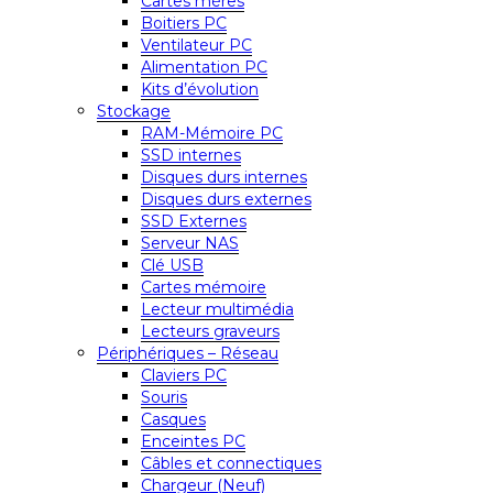
Cartes mères
Boitiers PC
Ventilateur PC
Alimentation PC
Kits d’évolution
Stockage
RAM-Mémoire PC
SSD internes
Disques durs internes
Disques durs externes
SSD Externes
Serveur NAS
Clé USB
Cartes mémoire
Lecteur multimédia
Lecteurs graveurs
Périphériques – Réseau
Claviers PC
Souris
Casques
Enceintes PC
Câbles et connectiques
Chargeur (Neuf)