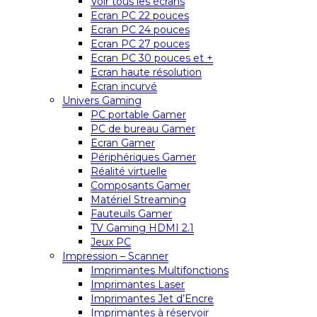
Voir tous les écrans
Ecran PC 22 pouces
Ecran PC 24 pouces
Ecran PC 27 pouces
Ecran PC 30 pouces et +
Ecran haute résolution
Ecran incurvé
Univers Gaming
PC portable Gamer
PC de bureau Gamer
Ecran Gamer
Périphériques Gamer
Réalité virtuelle
Composants Gamer
Matériel Streaming
Fauteuils Gamer
TV Gaming HDMI 2.1
Jeux PC
Impression – Scanner
Imprimantes Multifonctions
Imprimantes Laser
Imprimantes Jet d’Encre
Imprimantes à réservoir