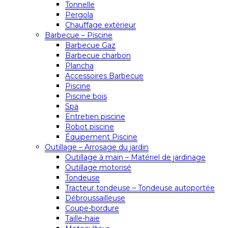
Tonnelle
Pergola
Chauffage extérieur
Barbecue – Piscine
Barbecue Gaz
Barbecue charbon
Plancha
Accessoires Barbecue
Piscine
Piscine bois
Spa
Entretien piscine
Robot piscine
Équipement Piscine
Outillage – Arrosage du jardin
Outillage à main – Matériel de jardinage
Outillage motorisé
Tondeuse
Tracteur tondeuse – Tondeuse autoportée
Débroussailleuse
Coupe-bordure
Taille-haie