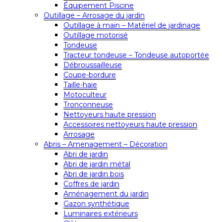
Équipement Piscine
Outillage – Arrosage du jardin
Outillage à main – Matériel de jardinage
Outillage motorisé
Tondeuse
Tracteur tondeuse – Tondeuse autoportée
Débroussailleuse
Coupe-bordure
Taille-haie
Motoculteur
Tronçonneuse
Nettoyeurs haute pression
Accessoires nettoyeurs haute pression
Arrosage
Abris – Amenagement – Décoration
Abri de jardin
Abri de jardin métal
Abri de jardin bois
Coffres de jardin
Aménagement du jardin
Gazon synthétique
Luminaires extérieurs