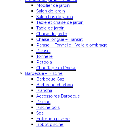
Mobilier de jardin
Salon de jardin
Salon bas de jardin
Table et chaise de jardin
Table de jardin
Chaise de jardin
Chaise longue – Transat
Parasol – Tonnelle – Voile d’ombrage
Parasol
Tonnelle
Pergola
Chauffage extérieur
Barbecue – Piscine
Barbecue Gaz
Barbecue charbon
Plancha
Accessoires Barbecue
Piscine
Piscine bois
Spa
Entretien piscine
Robot piscine