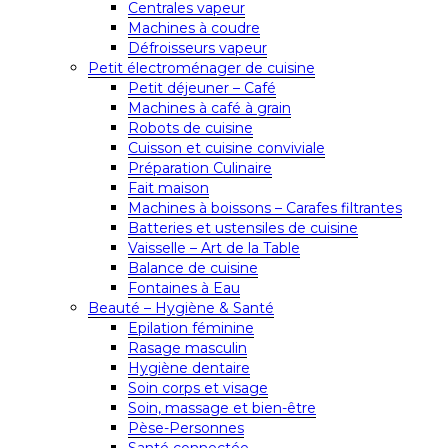
Centrales vapeur
Machines à coudre
Défroisseurs vapeur
Petit électroménager de cuisine
Petit déjeuner – Café
Machines à café à grain
Robots de cuisine
Cuisson et cuisine conviviale
Préparation Culinaire
Fait maison
Machines à boissons – Carafes filtrantes
Batteries et ustensiles de cuisine
Vaisselle – Art de la Table
Balance de cuisine
Fontaines à Eau
Beauté – Hygiène & Santé
Epilation féminine
Rasage masculin
Hygiène dentaire
Soin corps et visage
Soin, massage et bien-être
Pèse-Personnes