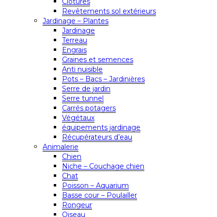
Clôtures
Revêtements sol extérieurs
Jardinage – Plantes
Jardinage
Terreau
Engrais
Graines et semences
Anti nuisible
Pots – Bacs – Jardinières
Serre de jardin
Serre tunnel
Carrés potagers
Végétaux
équipements jardinage
Récupérateurs d’eau
Animalerie
Chien
Niche – Couchage chien
Chat
Poisson – Aquarium
Basse cour – Poulailler
Rongeur
Oiseau