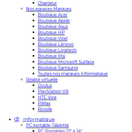
Chargeur
Nos espaces Marques
Boutique Acer
Boutique Apple
Boutique Asus
Boutique HP
Boutique Intel
Boutique Lenovo
Boutique Logitech
Boutique Msi
Boutique Microsoft Surface
Boutique Samsung
Toutes nos marques Informatique
Réalité virtuelle
Oculus
PlayStation VR
HTC Vive
PiMax
Royole
Informatique
PC portable-Tablette
PC Portables 12″ à 14″