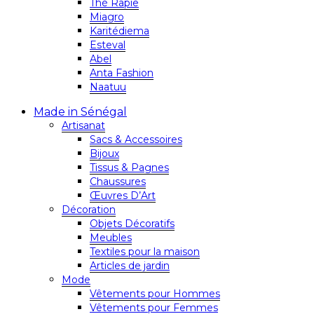
Thé Rapie
Miagro
Karitédiema
Esteval
Abel
Anta Fashion
Naatuu
Made in Sénégal
Artisanat
Sacs & Accessoires
Bijoux
Tissus & Pagnes
Chaussures
Œuvres D’Art
Décoration
Objets Décoratifs
Meubles
Textiles pour la maison
Articles de jardin
Mode
Vêtements pour Hommes
Vêtements pour Femmes