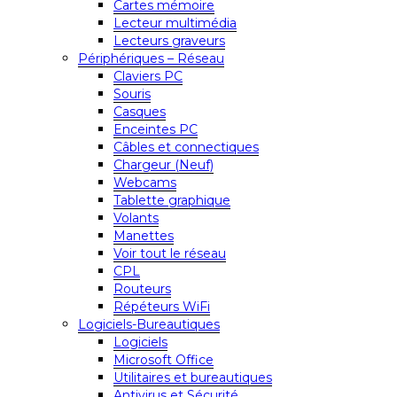
Cartes mémoire
Lecteur multimédia
Lecteurs graveurs
Périphériques – Réseau
Claviers PC
Souris
Casques
Enceintes PC
Câbles et connectiques
Chargeur (Neuf)
Webcams
Tablette graphique
Volants
Manettes
Voir tout le réseau
CPL
Routeurs
Répéteurs WiFi
Logiciels-Bureautiques
Logiciels
Microsoft Office
Utilitaires et bureautiques
Antivirus et Sécurité