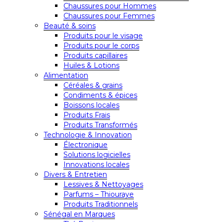
Chaussures pour Hommes
Chaussures pour Femmes
Beauté & soins
Produits pour le visage
Produits pour le corps
Produits capillaires
Huiles & Lotions
Alimentation
Céréales & grains
Condiments & épices
Boissons locales
Produits Frais
Produits Transformés
Technologie & Innovation
Électronique
Solutions logicielles
Innovations locales
Divers & Entretien
Lessives & Nettoyages
Parfums – Thiouraye
Produits Traditionnels
Sénégal en Marques