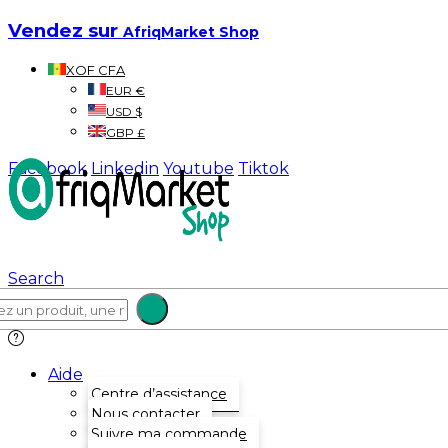
Vendez sur
AfriqMarket Shop
XOF CFA
EUR €
USD $
GBP £
Facebook
Linkedin
Youtube
Tiktok
Search
Aide
Centre d’assistance
Nous contacter
Suivre ma commande