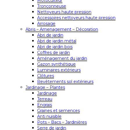
Motoculteur
Tronçonneuse
Nettoyeurs haute pression
Accessoires nettoyeurs haute pression
Arrosage
Abris – Amenagement – Décoration
Abri de jardin
Abri de jardin métal
Abri de jardin bois
Coffres de jardin
Aménagement du jardin
Gazon synthétique
Luminaires extérieurs
Clôtures
Revêtements sol extérieurs
Jardinage – Plantes
Jardinage
Terreau
Engrais
Graines et semences
Anti nuisible
Pots – Bacs – Jardinières
Serre de jardin