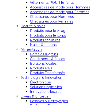
Vêtements POUR Enfants
Accessoires de Mode pour Hommes
Accessoires de Mode pour Femmes
Chaussures pour Hommes
Chaussures pour Femmes
Beauté & soins
Produits pour le visage
Produits pour le corps
Produits capillaires
Huiles & Lotions
Alimentation
Céréales & grains
Condiments & épices
Boissons locales
Produits Frais
Produits Transformés
Technologie & Innovation
Électronique
Solutions logicielles
Innovations locales
Divers & Entretien
Lessives & Nettoyages