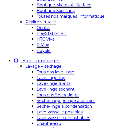
Boutique Microsoft Surface
Boutique Samsung
Toutes nos marques Informatique
Réalité virtuelle
Oculus
PlayStation VR
HTC Vive
PiMax
Royole
Electroménager
Lavage – séchage
Tous nos lave-linge
Lave-linge top
Lave-linge frontal
Lave-linge séchant
Tous nos Sèche-linge
Sèche-linge pompe à chaleur
Sèche-linge à condensation
Lave-vaisselle posables
Lave-vaisselle encastrables
Chauffe-eau