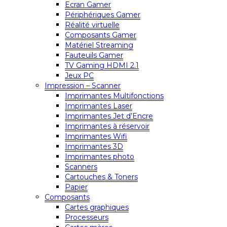
Ecran Gamer
Périphériques Gamer
Réalité virtuelle
Composants Gamer
Matériel Streaming
Fauteuils Gamer
TV Gaming HDMI 2.1
Jeux PC
Impression – Scanner
Imprimantes Multifonctions
Imprimantes Laser
Imprimantes Jet d’Encre
Imprimantes à réservoir
Imprimantes Wifi
Imprimantes 3D
Imprimantes photo
Scanners
Cartouches & Toners
Papier
Composants
Cartes graphiques
Processeurs