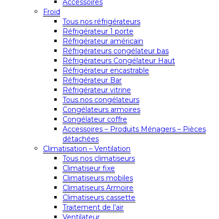
Accessoires
Froid
Tous nos réfrigérateurs
Réfrigérateur 1 porte
Réfrigérateur américain
Réfrigérateurs congélateur bas
Réfrigérateurs Congélateur Haut
Réfrigérateur encastrable
Réfrigérateur Bar
Réfrigérateur vitrine
Tous nos congélateurs
Congélateurs armoires
Congélateur coffre
Accessoires – Produits Ménagers – Pièces
détachées
Climatisation – Ventilation
Tous nos climatiseurs
Climatiseur fixe
Climatiseurs mobiles
Climatiseurs Armoire
Climatiseurs cassette
Traitement de l’air
Ventilateur