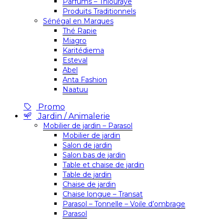
Parfums – Thiouraye
Produits Traditionnels
Sénégal en Marques
Thé Rapie
Miagro
Karitédiema
Esteval
Abel
Anta Fashion
Naatuu
Promo
Jardin / Animalerie
Mobilier de jardin – Parasol
Mobilier de jardin
Salon de jardin
Salon bas de jardin
Table et chaise de jardin
Table de jardin
Chaise de jardin
Chaise longue – Transat
Parasol – Tonnelle – Voile d’ombrage
Parasol