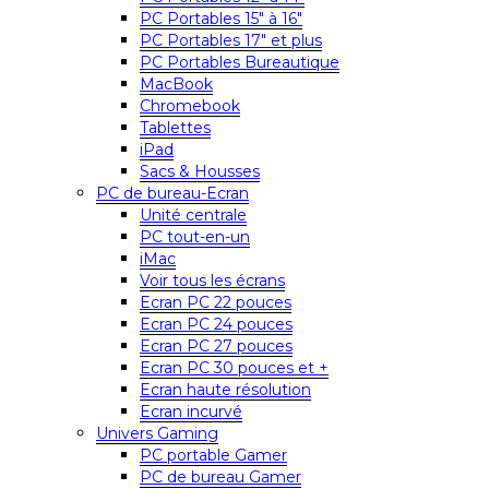
PC Portables 15″ à 16″
PC Portables 17″ et plus
PC Portables Bureautique
MacBook
Chromebook
Tablettes
iPad
Sacs & Housses
PC de bureau-Ecran
Unité centrale
PC tout-en-un
iMac
Voir tous les écrans
Ecran PC 22 pouces
Ecran PC 24 pouces
Ecran PC 27 pouces
Ecran PC 30 pouces et +
Ecran haute résolution
Ecran incurvé
Univers Gaming
PC portable Gamer
PC de bureau Gamer