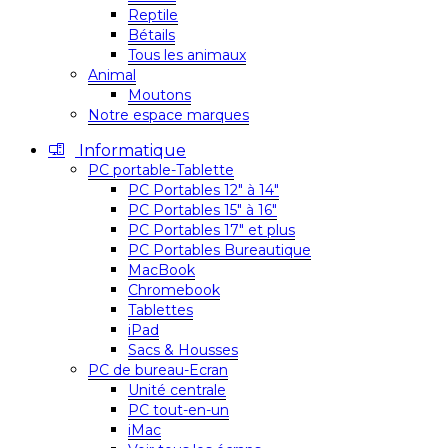
Reptile
Bétails
Tous les animaux
Animal
Moutons
Notre espace marques
Informatique
PC portable-Tablette
PC Portables 12″ à 14″
PC Portables 15″ à 16″
PC Portables 17″ et plus
PC Portables Bureautique
MacBook
Chromebook
Tablettes
iPad
Sacs & Housses
PC de bureau-Ecran
Unité centrale
PC tout-en-un
iMac