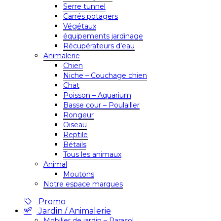
Serre tunnel
Carrés potagers
Végétaux
équipements jardinage
Récupérateurs d’eau
Animalerie
Chien
Niche – Couchage chien
Chat
Poisson – Aquarium
Basse cour – Poulailler
Rongeur
Oiseau
Reptile
Bétails
Tous les animaux
Animal
Moutons
Notre espace marques
Promo
Jardin / Animalerie
Mobilier de jardin – Parasol