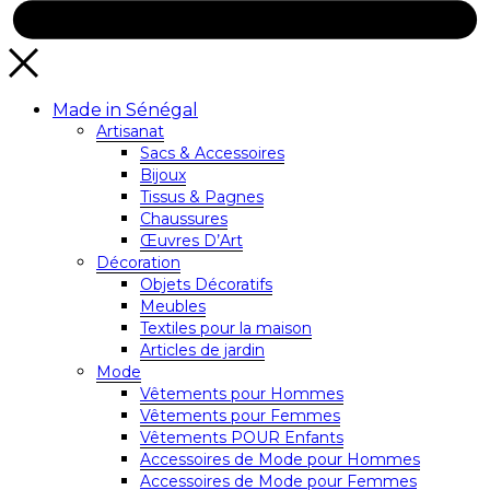
Made in Sénégal
Artisanat
Sacs & Accessoires
Bijoux
Tissus & Pagnes
Chaussures
Œuvres D’Art
Décoration
Objets Décoratifs
Meubles
Textiles pour la maison
Articles de jardin
Mode
Vêtements pour Hommes
Vêtements pour Femmes
Vêtements POUR Enfants
Accessoires de Mode pour Hommes
Accessoires de Mode pour Femmes