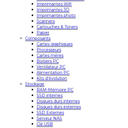
Imprimantes Wifi
Imprimantes 3D
Imprimantes photo
Scanners
Cartouches & Toners
Papier
Composants
Cartes graphiques
Processeurs
Cartes mères
Boitiers PC
Ventilateur PC
Alimentation PC
Kits d’évolution
Stockage
RAM-Mémoire PC
SSD internes
Disques durs internes
Disques durs externes
SSD Externes
Serveur NAS
Clé USB