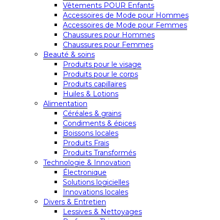
Vêtements POUR Enfants
Accessoires de Mode pour Hommes
Accessoires de Mode pour Femmes
Chaussures pour Hommes
Chaussures pour Femmes
Beauté & soins
Produits pour le visage
Produits pour le corps
Produits capillaires
Huiles & Lotions
Alimentation
Céréales & grains
Condiments & épices
Boissons locales
Produits Frais
Produits Transformés
Technologie & Innovation
Électronique
Solutions logicielles
Innovations locales
Divers & Entretien
Lessives & Nettoyages