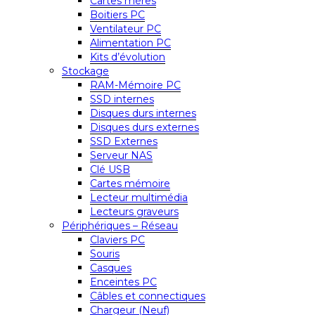
Cartes mères
Boitiers PC
Ventilateur PC
Alimentation PC
Kits d’évolution
Stockage
RAM-Mémoire PC
SSD internes
Disques durs internes
Disques durs externes
SSD Externes
Serveur NAS
Clé USB
Cartes mémoire
Lecteur multimédia
Lecteurs graveurs
Périphériques – Réseau
Claviers PC
Souris
Casques
Enceintes PC
Câbles et connectiques
Chargeur (Neuf)