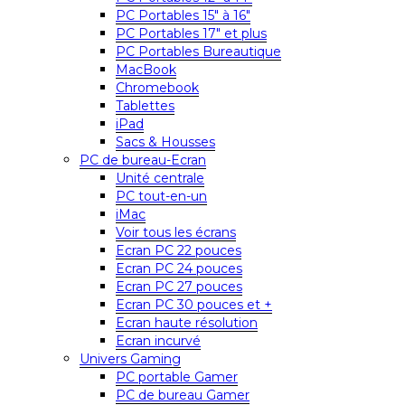
PC Portables 15″ à 16″
PC Portables 17″ et plus
PC Portables Bureautique
MacBook
Chromebook
Tablettes
iPad
Sacs & Housses
PC de bureau-Ecran
Unité centrale
PC tout-en-un
iMac
Voir tous les écrans
Ecran PC 22 pouces
Ecran PC 24 pouces
Ecran PC 27 pouces
Ecran PC 30 pouces et +
Ecran haute résolution
Ecran incurvé
Univers Gaming
PC portable Gamer
PC de bureau Gamer