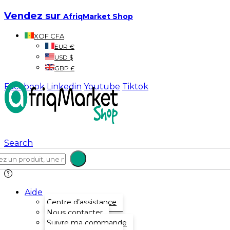
Vendez sur
AfriqMarket Shop
XOF CFA
EUR €
USD $
GBP £
Facebook
Linkedin
Youtube
Tiktok
Search
Aide
Centre d’assistance
Nous contacter
Suivre ma commande