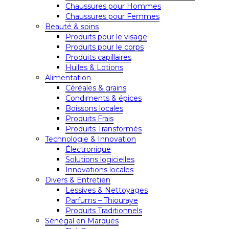
Chaussures pour Hommes
Chaussures pour Femmes
Beauté & soins
Produits pour le visage
Produits pour le corps
Produits capillaires
Huiles & Lotions
Alimentation
Céréales & grains
Condiments & épices
Boissons locales
Produits Frais
Produits Transformés
Technologie & Innovation
Électronique
Solutions logicielles
Innovations locales
Divers & Entretien
Lessives & Nettoyages
Parfums – Thiouraye
Produits Traditionnels
Sénégal en Marques