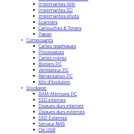
Imprimantes Wifi
Imprimantes 3D
Imprimantes photo
Scanners
Cartouches & Toners
Papier
Composants
Cartes graphiques
Processeurs
Cartes mères
Boitiers PC
Ventilateur PC
Alimentation PC
Kits d’évolution
Stockage
RAM-Mémoire PC
SSD internes
Disques durs internes
Disques durs externes
SSD Externes
Serveur NAS
Clé USB