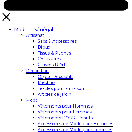
Made in Sénégal
Artisanat
Sacs & Accessoires
Bijoux
Tissus & Pagnes
Chaussures
Œuvres D’Art
Décoration
Objets Décoratifs
Meubles
Textiles pour la maison
Articles de jardin
Mode
Vêtements pour Hommes
Vêtements pour Femmes
Vêtements POUR Enfants
Accessoires de Mode pour Hommes
Accessoires de Mode pour Femmes