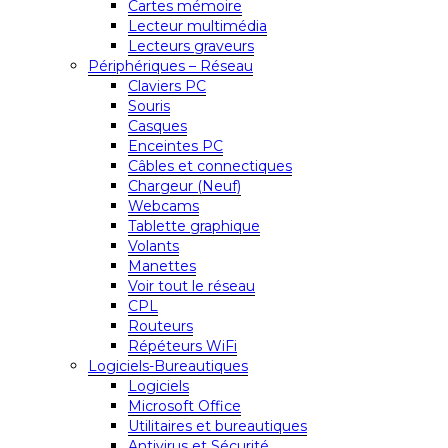
Cartes mémoire
Lecteur multimédia
Lecteurs graveurs
Périphériques – Réseau
Claviers PC
Souris
Casques
Enceintes PC
Câbles et connectiques
Chargeur (Neuf)
Webcams
Tablette graphique
Volants
Manettes
Voir tout le réseau
CPL
Routeurs
Répéteurs WiFi
Logiciels-Bureautiques
Logiciels
Microsoft Office
Utilitaires et bureautiques
Antivirus et Sécurité