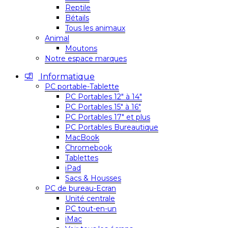
Reptile
Bétails
Tous les animaux
Animal
Moutons
Notre espace marques
Informatique
PC portable-Tablette
PC Portables 12″ à 14″
PC Portables 15″ à 16″
PC Portables 17″ et plus
PC Portables Bureautique
MacBook
Chromebook
Tablettes
iPad
Sacs & Housses
PC de bureau-Ecran
Unité centrale
PC tout-en-un
iMac