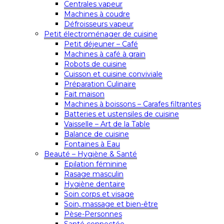
Centrales vapeur
Machines à coudre
Défroisseurs vapeur
Petit électroménager de cuisine
Petit déjeuner – Café
Machines à café à grain
Robots de cuisine
Cuisson et cuisine conviviale
Préparation Culinaire
Fait maison
Machines à boissons – Carafes filtrantes
Batteries et ustensiles de cuisine
Vaisselle – Art de la Table
Balance de cuisine
Fontaines à Eau
Beauté – Hygiène & Santé
Epilation féminine
Rasage masculin
Hygiène dentaire
Soin corps et visage
Soin, massage et bien-être
Pèse-Personnes