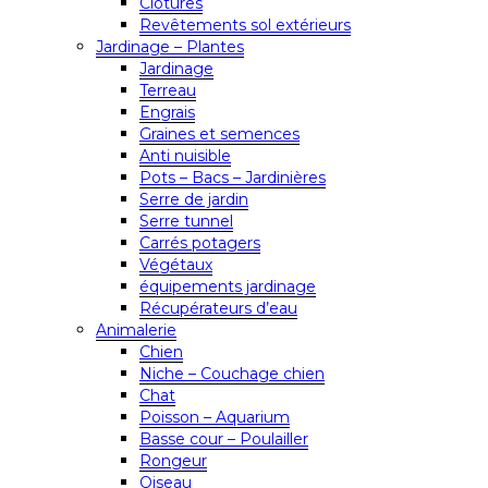
Clôtures
Revêtements sol extérieurs
Jardinage – Plantes
Jardinage
Terreau
Engrais
Graines et semences
Anti nuisible
Pots – Bacs – Jardinières
Serre de jardin
Serre tunnel
Carrés potagers
Végétaux
équipements jardinage
Récupérateurs d’eau
Animalerie
Chien
Niche – Couchage chien
Chat
Poisson – Aquarium
Basse cour – Poulailler
Rongeur
Oiseau