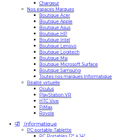
Chargeur
Nos espaces Marques
Boutique Acer
Boutique Apple
Boutique Asus
Boutique HP
Boutique Intel
Boutique Lenovo
Boutique Logitech
Boutique Msi
Boutique Microsoft Surface
Boutique Samsung
Toutes nos marques Informatique
Réalité virtuelle
Oculus
PlayStation VR
HTC Vive
PiMax
Royole
Informatique
PC portable-Tablette
PC Portables 12″ à 14″