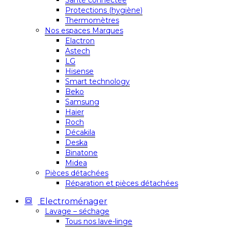
Santé connectée
Protections (hygiène)
Thermomètres
Nos espaces Marques
Elactron
Astech
LG
Hisense
Smart technology
Beko
Samsung
Haier
Roch
Décakila
Deska
Binatone
Midea
Pièces détachées
Réparation et pièces détachées
Electroménager
Lavage – séchage
Tous nos lave-linge