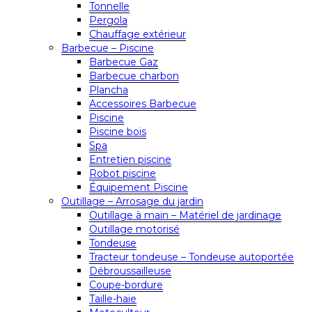
Tonnelle
Pergola
Chauffage extérieur
Barbecue – Piscine
Barbecue Gaz
Barbecue charbon
Plancha
Accessoires Barbecue
Piscine
Piscine bois
Spa
Entretien piscine
Robot piscine
Équipement Piscine
Outillage – Arrosage du jardin
Outillage à main – Matériel de jardinage
Outillage motorisé
Tondeuse
Tracteur tondeuse – Tondeuse autoportée
Débroussailleuse
Coupe-bordure
Taille-haie