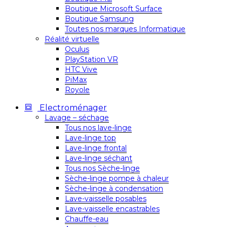
Boutique Microsoft Surface
Boutique Samsung
Toutes nos marques Informatique
Réalité virtuelle
Oculus
PlayStation VR
HTC Vive
PiMax
Royole
Electroménager
Lavage – séchage
Tous nos lave-linge
Lave-linge top
Lave-linge frontal
Lave-linge séchant
Tous nos Sèche-linge
Sèche-linge pompe à chaleur
Sèche-linge à condensation
Lave-vaisselle posables
Lave-vaisselle encastrables
Chauffe-eau