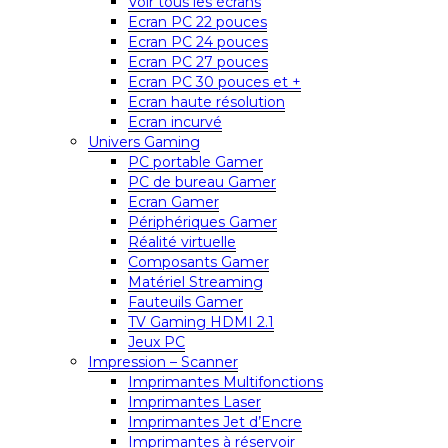
Voir tous les écrans
Ecran PC 22 pouces
Ecran PC 24 pouces
Ecran PC 27 pouces
Ecran PC 30 pouces et +
Ecran haute résolution
Ecran incurvé
Univers Gaming
PC portable Gamer
PC de bureau Gamer
Ecran Gamer
Périphériques Gamer
Réalité virtuelle
Composants Gamer
Matériel Streaming
Fauteuils Gamer
TV Gaming HDMI 2.1
Jeux PC
Impression – Scanner
Imprimantes Multifonctions
Imprimantes Laser
Imprimantes Jet d’Encre
Imprimantes à réservoir