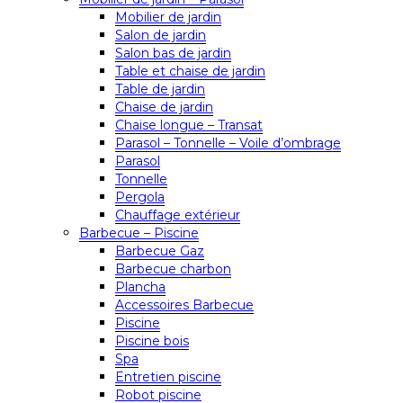
Mobilier de jardin
Salon de jardin
Salon bas de jardin
Table et chaise de jardin
Table de jardin
Chaise de jardin
Chaise longue – Transat
Parasol – Tonnelle – Voile d’ombrage
Parasol
Tonnelle
Pergola
Chauffage extérieur
Barbecue – Piscine
Barbecue Gaz
Barbecue charbon
Plancha
Accessoires Barbecue
Piscine
Piscine bois
Spa
Entretien piscine
Robot piscine