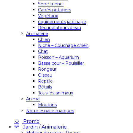
Serre tunnel
Carrés potagers
Végétaux
équipements jardinage
Récupérateurs d’eau
Animalerie
Chien
Niche – Couchage chien
Chat
Poisson – Aquarium
Basse cour – Poulailler
Rongeur
Oiseau
Reptile
Bétails
Tous les animaux
Animal
Moutons
Notre espace marques
Promo
Jardin / Animalerie
Mobilier de jardin – Parasol