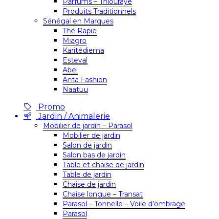
Parfums – Thiouraye
Produits Traditionnels
Sénégal en Marques
Thé Rapie
Miagro
Karitédiema
Esteval
Abel
Anta Fashion
Naatuu
Promo
Jardin / Animalerie
Mobilier de jardin – Parasol
Mobilier de jardin
Salon de jardin
Salon bas de jardin
Table et chaise de jardin
Table de jardin
Chaise de jardin
Chaise longue – Transat
Parasol – Tonnelle – Voile d’ombrage
Parasol