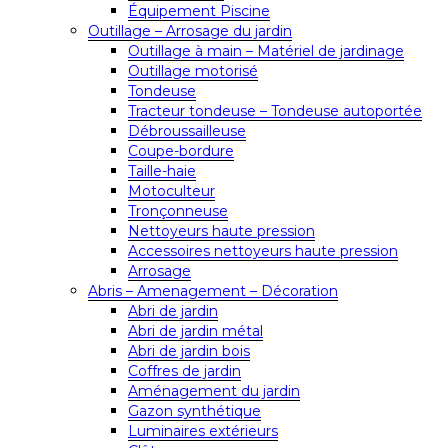
Équipement Piscine
Outillage – Arrosage du jardin
Outillage à main – Matériel de jardinage
Outillage motorisé
Tondeuse
Tracteur tondeuse – Tondeuse autoportée
Débroussailleuse
Coupe-bordure
Taille-haie
Motoculteur
Tronçonneuse
Nettoyeurs haute pression
Accessoires nettoyeurs haute pression
Arrosage
Abris – Amenagement – Décoration
Abri de jardin
Abri de jardin métal
Abri de jardin bois
Coffres de jardin
Aménagement du jardin
Gazon synthétique
Luminaires extérieurs