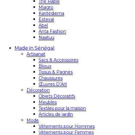
Thé Rapie
Miagro
Karitédiema
Esteval
Abel
Anta Fashion
Naatuu
Made in Sénégal
Artisanat
Sacs & Accessoires
Bijoux
Tissus & Pagnes
Chaussures
Œuvres D’Art
Décoration
Objets Décoratifs
Meubles
Textiles pour la maison
Articles de jardin
Mode
Vêtements pour Hommes
Vêtements pour Femmes