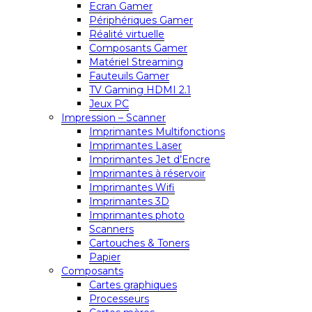
Ecran Gamer
Périphériques Gamer
Réalité virtuelle
Composants Gamer
Matériel Streaming
Fauteuils Gamer
TV Gaming HDMI 2.1
Jeux PC
Impression – Scanner
Imprimantes Multifonctions
Imprimantes Laser
Imprimantes Jet d’Encre
Imprimantes à réservoir
Imprimantes Wifi
Imprimantes 3D
Imprimantes photo
Scanners
Cartouches & Toners
Papier
Composants
Cartes graphiques
Processeurs