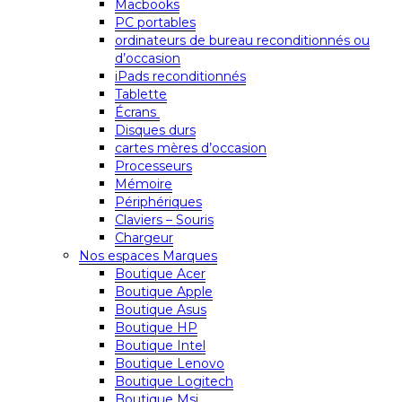
Macbooks
PC portables
ordinateurs de bureau reconditionnés ou
d’occasion
iPads reconditionnés
Tablette
Écrans
Disques durs
cartes mères d’occasion
Processeurs
Mémoire
Périphériques
Claviers – Souris
Chargeur
Nos espaces Marques
Boutique Acer
Boutique Apple
Boutique Asus
Boutique HP
Boutique Intel
Boutique Lenovo
Boutique Logitech
Boutique Msi