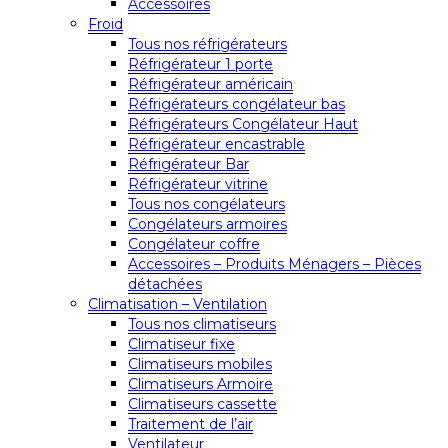
Accessoires
Froid
Tous nos réfrigérateurs
Réfrigérateur 1 porte
Réfrigérateur américain
Réfrigérateurs congélateur bas
Réfrigérateurs Congélateur Haut
Réfrigérateur encastrable
Réfrigérateur Bar
Réfrigérateur vitrine
Tous nos congélateurs
Congélateurs armoires
Congélateur coffre
Accessoires – Produits Ménagers – Pièces
détachées
Climatisation – Ventilation
Tous nos climatiseurs
Climatiseur fixe
Climatiseurs mobiles
Climatiseurs Armoire
Climatiseurs cassette
Traitement de l’air
Ventilateur