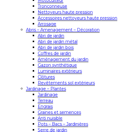
Motoculteur
Tronçonneuse
Nettoyeurs haute pression
Accessoires nettoyeurs haute pression
Arrosage
Abris – Amenagement – Décoration
Abri de jardin
Abri de jardin métal
Abri de jardin bois
Coffres de jardin
Aménagement du jardin
Gazon synthétique
Luminaires extérieurs
Clôtures
Revêtements sol extérieurs
Jardinage – Plantes
Jardinage
Terreau
Engrais
Graines et semences
Anti nuisible
Pots – Bacs – Jardinières
Serre de jardin