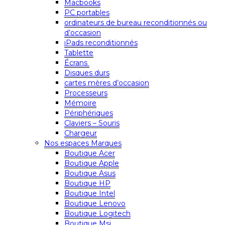
Macbooks
PC portables
ordinateurs de bureau reconditionnés ou
d’occasion
iPads reconditionnés
Tablette
Écrans
Disques durs
cartes mères d’occasion
Processeurs
Mémoire
Périphériques
Claviers – Souris
Chargeur
Nos espaces Marques
Boutique Acer
Boutique Apple
Boutique Asus
Boutique HP
Boutique Intel
Boutique Lenovo
Boutique Logitech
Boutique Msi