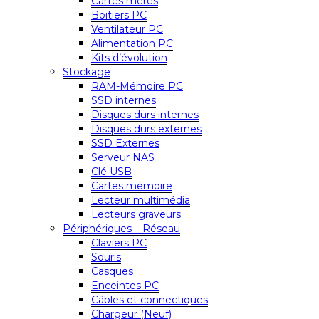
Cartes mères
Boitiers PC
Ventilateur PC
Alimentation PC
Kits d’évolution
Stockage
RAM-Mémoire PC
SSD internes
Disques durs internes
Disques durs externes
SSD Externes
Serveur NAS
Clé USB
Cartes mémoire
Lecteur multimédia
Lecteurs graveurs
Périphériques – Réseau
Claviers PC
Souris
Casques
Enceintes PC
Câbles et connectiques
Chargeur (Neuf)