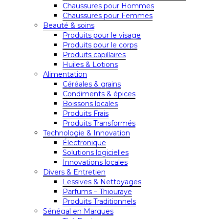
Chaussures pour Hommes
Chaussures pour Femmes
Beauté & soins
Produits pour le visage
Produits pour le corps
Produits capillaires
Huiles & Lotions
Alimentation
Céréales & grains
Condiments & épices
Boissons locales
Produits Frais
Produits Transformés
Technologie & Innovation
Électronique
Solutions logicielles
Innovations locales
Divers & Entretien
Lessives & Nettoyages
Parfums – Thiouraye
Produits Traditionnels
Sénégal en Marques