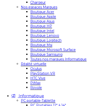
Chargeur
Nos espaces Marques
Boutique Acer
Boutique Apple
Boutique Asus
Boutique HP
Boutique Intel
Boutique Lenovo
Boutique Logitech
Boutique Msi
Boutique Microsoft Surface
Boutique Samsung
Toutes nos marques Informatique
Réalité virtuelle
Oculus
PlayStation VR
HTC Vive
PiMax
Royole
Informatique
PC portable-Tablette
PC Portables 12″ à 14″