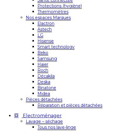
Santé connectée
Protections (hygiène)
Thermomètres
Nos espaces Marques
Elactron
Astech
LG
Hisense
Smart technology
Beko
Samsung
Haier
Roch
Décakila
Deska
Binatone
Midea
Pièces détachées
Réparation et pièces détachées
Electroménager
Lavage – séchage
Tous nos lave-linge