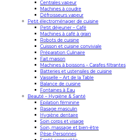
Centrales vapeur
Machines à coudre
Défroisseurs vapeur
Petit électroménager de cuisine
Petit déjeuner – Café
Machines à café à grain
Robots de cuisine
Cuisson et cuisine conviviale
Préparation Culinaire
Fait maison
Machines à boissons – Carafes filtrantes
Batteries et ustensiles de cuisine
Vaisselle – Art de la Table
Balance de cuisine
Fontaines à Eau
Beauté – Hygiène & Santé
Epilation féminine
Rasage masculin
Hygiène dentaire
Soin corps et visage
Soin, massage et bien-être
Pèse-Personnes