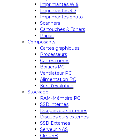
Imprimantes Wifi
Imprimantes 3D
Imprimantes photo
Scanners
Cartouches & Toners
Papier
Composants
Cartes graphiques
Processeurs
Cartes mères
Boitiers PC
Ventilateur PC
Alimentation PC
Kits d’évolution
Stockage
RAM-Mémoire PC
SSD internes
Disques durs internes
Disques durs externes
SSD Externes
Serveur NAS
Clé USB