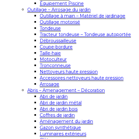
Équipement Piscine
Outillage – Arrosage du jardin
Outillage à main – Matériel de jardinage
Outillage motorisé
Tondeuse
Tracteur tondeuse – Tondeuse autoportée
Débroussailleuse
Coupe-bordure
Taille-haie
Motoculteur
Tronçonneuse
Nettoyeurs haute pression
Accessoires nettoyeurs haute pression
Arrosage
Abris – Amenagement – Décoration
Abri de jardin
Abri de jardin métal
Abri de jardin bois
Coffres de jardin
Aménagement du jardin
Gazon synthétique
Luminaires extérieurs