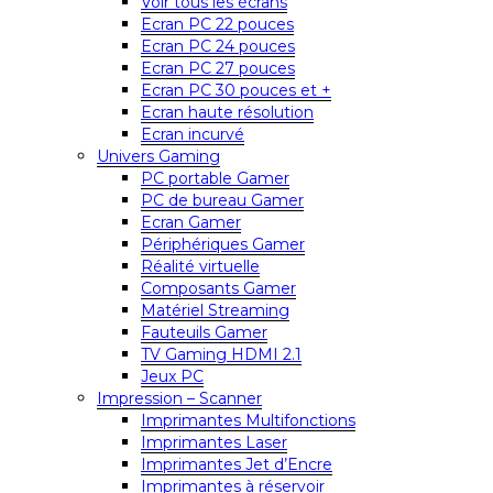
Voir tous les écrans
Ecran PC 22 pouces
Ecran PC 24 pouces
Ecran PC 27 pouces
Ecran PC 30 pouces et +
Ecran haute résolution
Ecran incurvé
Univers Gaming
PC portable Gamer
PC de bureau Gamer
Ecran Gamer
Périphériques Gamer
Réalité virtuelle
Composants Gamer
Matériel Streaming
Fauteuils Gamer
TV Gaming HDMI 2.1
Jeux PC
Impression – Scanner
Imprimantes Multifonctions
Imprimantes Laser
Imprimantes Jet d’Encre
Imprimantes à réservoir