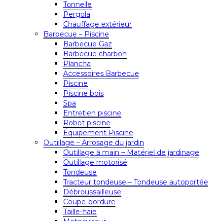
Tonnelle
Pergola
Chauffage extérieur
Barbecue – Piscine
Barbecue Gaz
Barbecue charbon
Plancha
Accessoires Barbecue
Piscine
Piscine bois
Spa
Entretien piscine
Robot piscine
Équipement Piscine
Outillage – Arrosage du jardin
Outillage à main – Matériel de jardinage
Outillage motorisé
Tondeuse
Tracteur tondeuse – Tondeuse autoportée
Débroussailleuse
Coupe-bordure
Taille-haie