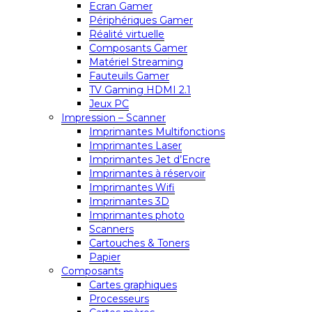
Ecran Gamer
Périphériques Gamer
Réalité virtuelle
Composants Gamer
Matériel Streaming
Fauteuils Gamer
TV Gaming HDMI 2.1
Jeux PC
Impression – Scanner
Imprimantes Multifonctions
Imprimantes Laser
Imprimantes Jet d’Encre
Imprimantes à réservoir
Imprimantes Wifi
Imprimantes 3D
Imprimantes photo
Scanners
Cartouches & Toners
Papier
Composants
Cartes graphiques
Processeurs