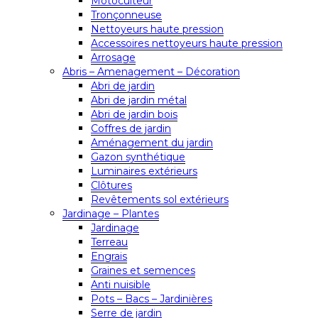
Motoculteur
Tronçonneuse
Nettoyeurs haute pression
Accessoires nettoyeurs haute pression
Arrosage
Abris – Amenagement – Décoration
Abri de jardin
Abri de jardin métal
Abri de jardin bois
Coffres de jardin
Aménagement du jardin
Gazon synthétique
Luminaires extérieurs
Clôtures
Revêtements sol extérieurs
Jardinage – Plantes
Jardinage
Terreau
Engrais
Graines et semences
Anti nuisible
Pots – Bacs – Jardinières
Serre de jardin