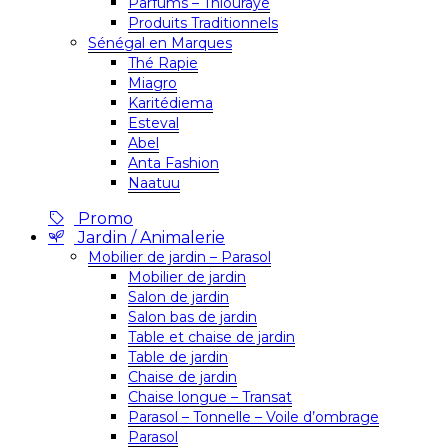
Parfums – Thiouraye
Produits Traditionnels
Sénégal en Marques
Thé Rapie
Miagro
Karitédiema
Esteval
Abel
Anta Fashion
Naatuu
Promo
Jardin / Animalerie
Mobilier de jardin – Parasol
Mobilier de jardin
Salon de jardin
Salon bas de jardin
Table et chaise de jardin
Table de jardin
Chaise de jardin
Chaise longue – Transat
Parasol – Tonnelle – Voile d’ombrage
Parasol