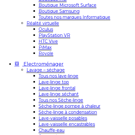
Boutique Microsoft Surface
Boutique Samsung
Toutes nos marques Informatique
Réalité virtuelle
Oculus
PlayStation VR
HTC Vive
PiMax
Royole
Electroménager
Lavage – séchage
Tous nos lave-linge
Lave-linge top
Lave-linge frontal
Lave-linge séchant
Tous nos Sèche-linge
Sèche-linge pompe à chaleur
Sèche-linge à condensation
Lave-vaisselle posables
Lave-vaisselle encastrables
Chauffe-eau