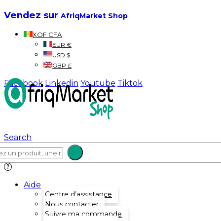
Vendez sur
AfriqMarket Shop
XOF CFA
EUR €
USD $
GBP £
Facebook
Linkedin
Youtube
Tiktok
Search
Aide
Centre d’assistance
Nous contacter
Suivre ma commande