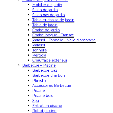
Mobilier de jardin
Salon de jardin
Salon bas de jardin
Table et chaise de jardin
Table de jardin
Chaise de jardin
Chaise longue – Transat
Parasol – Tonnelle – Voile d’ombrage
Parasol
Tonnelle
Pergola
Chauffage extérieur
Barbecue – Piscine
Barbecue Gaz
Barbecue charbon
Plancha
Accessoires Barbecue
Piscine
Piscine bois
Spa
Entretien piscine
Robot piscine