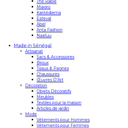
Thé Rapie
Miagro
Karitédiema
Esteval
Abel
Anta Fashion
Naatuu
Made in Sénégal
Artisanat
Sacs & Accessoires
Bijoux
Tissus & Pagnes
Chaussures
Œuvres D’Art
Décoration
Objets Décoratifs
Meubles
Textiles pour la maison
Articles de jardin
Mode
Vêtements pour Hommes
Vêtements pour Femmes