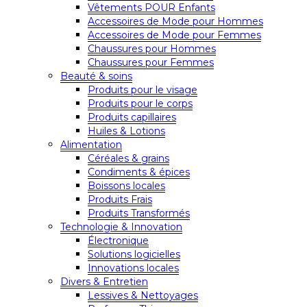
Vêtements POUR Enfants
Accessoires de Mode pour Hommes
Accessoires de Mode pour Femmes
Chaussures pour Hommes
Chaussures pour Femmes
Beauté & soins
Produits pour le visage
Produits pour le corps
Produits capillaires
Huiles & Lotions
Alimentation
Céréales & grains
Condiments & épices
Boissons locales
Produits Frais
Produits Transformés
Technologie & Innovation
Électronique
Solutions logicielles
Innovations locales
Divers & Entretien
Lessives & Nettoyages