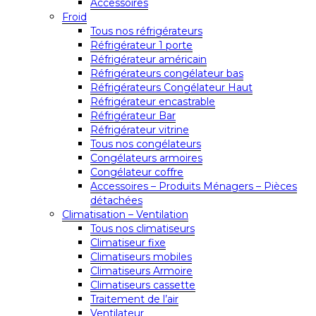
Accessoires
Froid
Tous nos réfrigérateurs
Réfrigérateur 1 porte
Réfrigérateur américain
Réfrigérateurs congélateur bas
Réfrigérateurs Congélateur Haut
Réfrigérateur encastrable
Réfrigérateur Bar
Réfrigérateur vitrine
Tous nos congélateurs
Congélateurs armoires
Congélateur coffre
Accessoires – Produits Ménagers – Pièces
détachées
Climatisation – Ventilation
Tous nos climatiseurs
Climatiseur fixe
Climatiseurs mobiles
Climatiseurs Armoire
Climatiseurs cassette
Traitement de l’air
Ventilateur