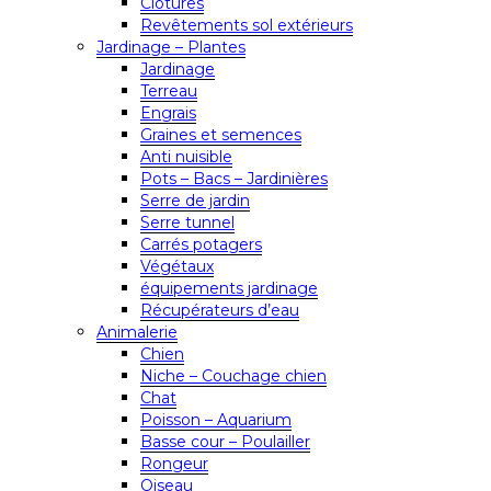
Clôtures
Revêtements sol extérieurs
Jardinage – Plantes
Jardinage
Terreau
Engrais
Graines et semences
Anti nuisible
Pots – Bacs – Jardinières
Serre de jardin
Serre tunnel
Carrés potagers
Végétaux
équipements jardinage
Récupérateurs d’eau
Animalerie
Chien
Niche – Couchage chien
Chat
Poisson – Aquarium
Basse cour – Poulailler
Rongeur
Oiseau