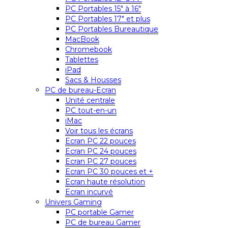
PC Portables 15″ à 16″
PC Portables 17″ et plus
PC Portables Bureautique
MacBook
Chromebook
Tablettes
iPad
Sacs & Housses
PC de bureau-Ecran
Unité centrale
PC tout-en-un
iMac
Voir tous les écrans
Ecran PC 22 pouces
Ecran PC 24 pouces
Ecran PC 27 pouces
Ecran PC 30 pouces et +
Ecran haute résolution
Ecran incurvé
Univers Gaming
PC portable Gamer
PC de bureau Gamer