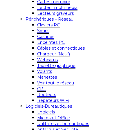
Cartes mémoire
Lecteur multimédia
Lecteurs graveurs
Périphériques – Réseau
Claviers PC
Souris
Casques
Enceintes PC
Câbles et connectiques
Chargeur (Neuf)
Webcams
Tablette graphique
Volants
Manettes
Voir tout le réseau
CPL
Routeurs
Répéteurs WiFi
Logiciels-Bureautiques
Logiciels
Microsoft Office
Utilitaires et bureautiques
Antivirus et Sécurité