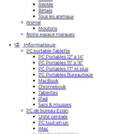
Reptile
Bétails
Tous les animaux
Animal
Moutons
Notre espace marques
Informatique
PC portable-Tablette
PC Portables 12″ à 14″
PC Portables 15″ à 16″
PC Portables 17″ et plus
PC Portables Bureautique
MacBook
Chromebook
Tablettes
iPad
Sacs & Housses
PC de bureau-Ecran
Unité centrale
PC tout-en-un
iMac