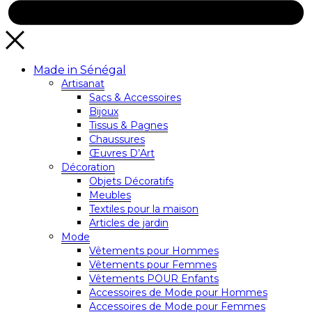
Made in Sénégal
Artisanat
Sacs & Accessoires
Bijoux
Tissus & Pagnes
Chaussures
Œuvres D’Art
Décoration
Objets Décoratifs
Meubles
Textiles pour la maison
Articles de jardin
Mode
Vêtements pour Hommes
Vêtements pour Femmes
Vêtements POUR Enfants
Accessoires de Mode pour Hommes
Accessoires de Mode pour Femmes