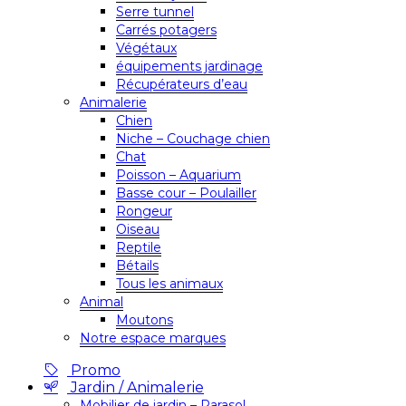
Serre tunnel
Carrés potagers
Végétaux
équipements jardinage
Récupérateurs d’eau
Animalerie
Chien
Niche – Couchage chien
Chat
Poisson – Aquarium
Basse cour – Poulailler
Rongeur
Oiseau
Reptile
Bétails
Tous les animaux
Animal
Moutons
Notre espace marques
Promo
Jardin / Animalerie
Mobilier de jardin – Parasol