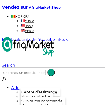
Vendez sur
AfriqMarket Shop
XOF CFA
EUR €
USD $
GBP £
Facebook
Linkedin
Youtube
Tiktok
Search
Aide
Centre d’assistance
Nous contacter
Suivre ma commande