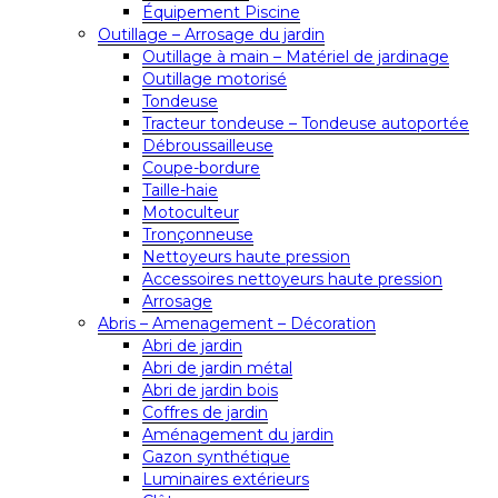
Équipement Piscine
Outillage – Arrosage du jardin
Outillage à main – Matériel de jardinage
Outillage motorisé
Tondeuse
Tracteur tondeuse – Tondeuse autoportée
Débroussailleuse
Coupe-bordure
Taille-haie
Motoculteur
Tronçonneuse
Nettoyeurs haute pression
Accessoires nettoyeurs haute pression
Arrosage
Abris – Amenagement – Décoration
Abri de jardin
Abri de jardin métal
Abri de jardin bois
Coffres de jardin
Aménagement du jardin
Gazon synthétique
Luminaires extérieurs