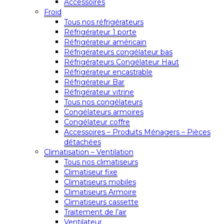
Accessoires
Froid
Tous nos réfrigérateurs
Réfrigérateur 1 porte
Réfrigérateur américain
Réfrigérateurs congélateur bas
Réfrigérateurs Congélateur Haut
Réfrigérateur encastrable
Réfrigérateur Bar
Réfrigérateur vitrine
Tous nos congélateurs
Congélateurs armoires
Congélateur coffre
Accessoires – Produits Ménagers – Pièces
détachées
Climatisation – Ventilation
Tous nos climatiseurs
Climatiseur fixe
Climatiseurs mobiles
Climatiseurs Armoire
Climatiseurs cassette
Traitement de l’air
Ventilateur