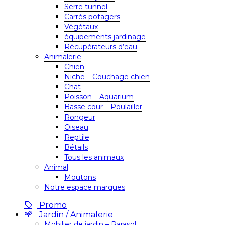
Serre tunnel
Carrés potagers
Végétaux
équipements jardinage
Récupérateurs d’eau
Animalerie
Chien
Niche – Couchage chien
Chat
Poisson – Aquarium
Basse cour – Poulailler
Rongeur
Oiseau
Reptile
Bétails
Tous les animaux
Animal
Moutons
Notre espace marques
Promo
Jardin / Animalerie
Mobilier de jardin – Parasol