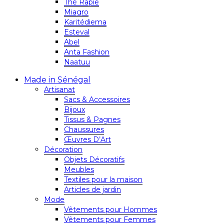
Thé Rapie
Miagro
Karitédiema
Esteval
Abel
Anta Fashion
Naatuu
Made in Sénégal
Artisanat
Sacs & Accessoires
Bijoux
Tissus & Pagnes
Chaussures
Œuvres D’Art
Décoration
Objets Décoratifs
Meubles
Textiles pour la maison
Articles de jardin
Mode
Vêtements pour Hommes
Vêtements pour Femmes