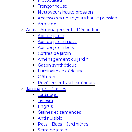
Motoculteur
Tronçonneuse
Nettoyeurs haute pression
Accessoires nettoyeurs haute pression
Arrosage
Abris – Amenagement – Décoration
Abri de jardin
Abri de jardin métal
Abri de jardin bois
Coffres de jardin
Aménagement du jardin
Gazon synthétique
Luminaires extérieurs
Clôtures
Revêtements sol extérieurs
Jardinage – Plantes
Jardinage
Terreau
Engrais
Graines et semences
Anti nuisible
Pots – Bacs – Jardinières
Serre de jardin