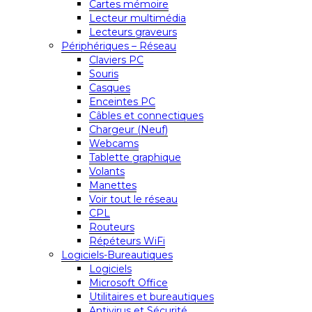
Cartes mémoire
Lecteur multimédia
Lecteurs graveurs
Périphériques – Réseau
Claviers PC
Souris
Casques
Enceintes PC
Câbles et connectiques
Chargeur (Neuf)
Webcams
Tablette graphique
Volants
Manettes
Voir tout le réseau
CPL
Routeurs
Répéteurs WiFi
Logiciels-Bureautiques
Logiciels
Microsoft Office
Utilitaires et bureautiques
Antivirus et Sécurité