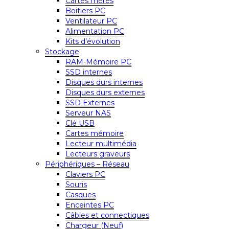
Cartes mères
Boitiers PC
Ventilateur PC
Alimentation PC
Kits d’évolution
Stockage
RAM-Mémoire PC
SSD internes
Disques durs internes
Disques durs externes
SSD Externes
Serveur NAS
Clé USB
Cartes mémoire
Lecteur multimédia
Lecteurs graveurs
Périphériques – Réseau
Claviers PC
Souris
Casques
Enceintes PC
Câbles et connectiques
Chargeur (Neuf)