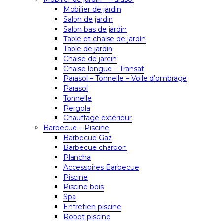
Mobilier de jardin
Salon de jardin
Salon bas de jardin
Table et chaise de jardin
Table de jardin
Chaise de jardin
Chaise longue – Transat
Parasol – Tonnelle – Voile d’ombrage
Parasol
Tonnelle
Pergola
Chauffage extérieur
Barbecue – Piscine
Barbecue Gaz
Barbecue charbon
Plancha
Accessoires Barbecue
Piscine
Piscine bois
Spa
Entretien piscine
Robot piscine