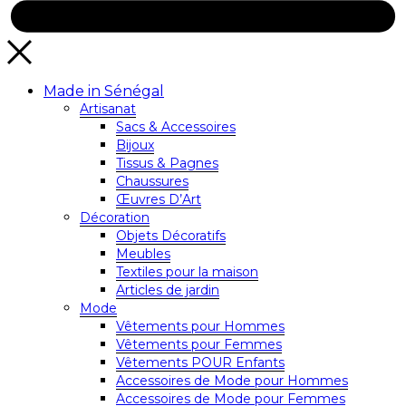
Made in Sénégal
Artisanat
Sacs & Accessoires
Bijoux
Tissus & Pagnes
Chaussures
Œuvres D’Art
Décoration
Objets Décoratifs
Meubles
Textiles pour la maison
Articles de jardin
Mode
Vêtements pour Hommes
Vêtements pour Femmes
Vêtements POUR Enfants
Accessoires de Mode pour Hommes
Accessoires de Mode pour Femmes