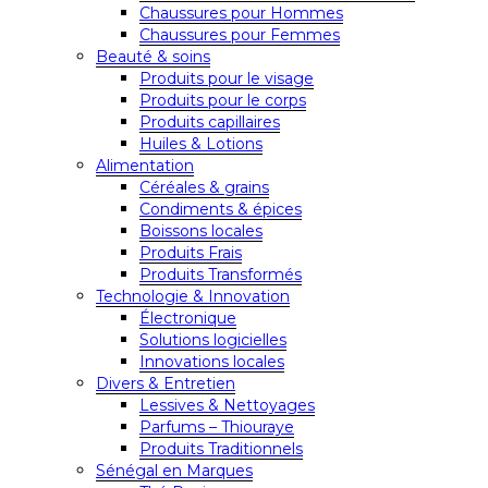
Chaussures pour Hommes
Chaussures pour Femmes
Beauté & soins
Produits pour le visage
Produits pour le corps
Produits capillaires
Huiles & Lotions
Alimentation
Céréales & grains
Condiments & épices
Boissons locales
Produits Frais
Produits Transformés
Technologie & Innovation
Électronique
Solutions logicielles
Innovations locales
Divers & Entretien
Lessives & Nettoyages
Parfums – Thiouraye
Produits Traditionnels
Sénégal en Marques