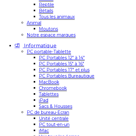
Reptile
Bétails
Tous les animaux
Animal
Moutons
Notre espace marques
Informatique
PC portable-Tablette
PC Portables 12″ à 14″
PC Portables 15″ à 16″
PC Portables 17″ et plus
PC Portables Bureautique
MacBook
Chromebook
Tablettes
iPad
Sacs & Housses
PC de bureau-Ecran
Unité centrale
PC tout-en-un
iMac