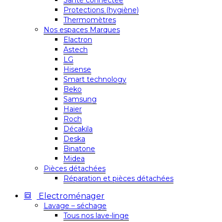
Santé connectée
Protections (hygiène)
Thermomètres
Nos espaces Marques
Elactron
Astech
LG
Hisense
Smart technology
Beko
Samsung
Haier
Roch
Décakila
Deska
Binatone
Midea
Pièces détachées
Réparation et pièces détachées
Electroménager
Lavage – séchage
Tous nos lave-linge