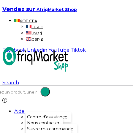
Vendez sur
AfriqMarket Shop
XOF CFA
EUR €
USD $
GBP £
Facebook
Linkedin
Youtube
Tiktok
Search
Aide
Centre d’assistance
Nous contacter
Suivre ma commande