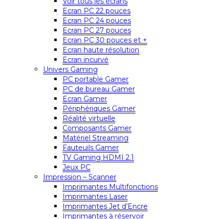
Voir tous les écrans
Ecran PC 22 pouces
Ecran PC 24 pouces
Ecran PC 27 pouces
Ecran PC 30 pouces et +
Ecran haute résolution
Ecran incurvé
Univers Gaming
PC portable Gamer
PC de bureau Gamer
Ecran Gamer
Périphériques Gamer
Réalité virtuelle
Composants Gamer
Matériel Streaming
Fauteuils Gamer
TV Gaming HDMI 2.1
Jeux PC
Impression – Scanner
Imprimantes Multifonctions
Imprimantes Laser
Imprimantes Jet d’Encre
Imprimantes à réservoir