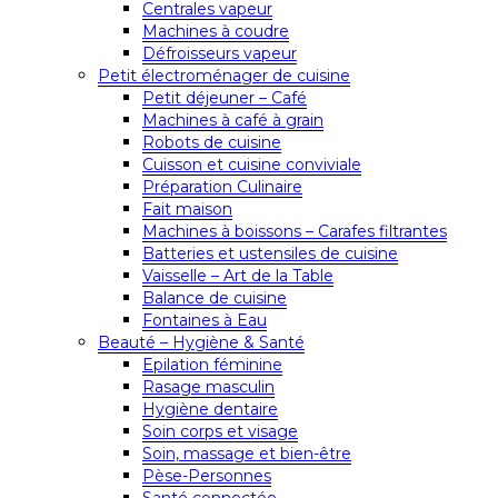
Centrales vapeur
Machines à coudre
Défroisseurs vapeur
Petit électroménager de cuisine
Petit déjeuner – Café
Machines à café à grain
Robots de cuisine
Cuisson et cuisine conviviale
Préparation Culinaire
Fait maison
Machines à boissons – Carafes filtrantes
Batteries et ustensiles de cuisine
Vaisselle – Art de la Table
Balance de cuisine
Fontaines à Eau
Beauté – Hygiène & Santé
Epilation féminine
Rasage masculin
Hygiène dentaire
Soin corps et visage
Soin, massage et bien-être
Pèse-Personnes