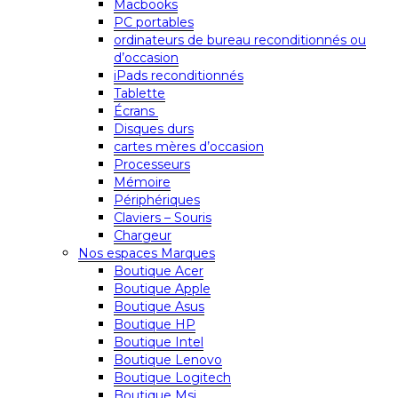
Macbooks
PC portables
ordinateurs de bureau reconditionnés ou
d’occasion
iPads reconditionnés
Tablette
Écrans
Disques durs
cartes mères d’occasion
Processeurs
Mémoire
Périphériques
Claviers – Souris
Chargeur
Nos espaces Marques
Boutique Acer
Boutique Apple
Boutique Asus
Boutique HP
Boutique Intel
Boutique Lenovo
Boutique Logitech
Boutique Msi