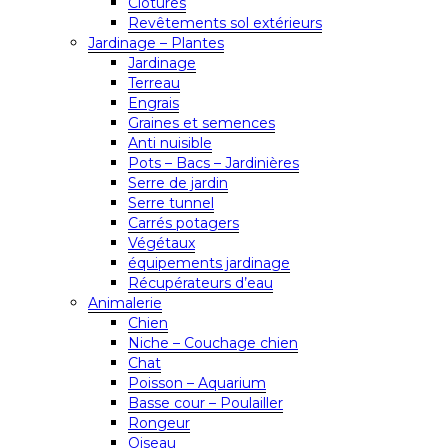
Clôtures
Revêtements sol extérieurs
Jardinage – Plantes
Jardinage
Terreau
Engrais
Graines et semences
Anti nuisible
Pots – Bacs – Jardinières
Serre de jardin
Serre tunnel
Carrés potagers
Végétaux
équipements jardinage
Récupérateurs d’eau
Animalerie
Chien
Niche – Couchage chien
Chat
Poisson – Aquarium
Basse cour – Poulailler
Rongeur
Oiseau