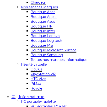
Chargeur
Nos espaces Marques
Boutique Acer
Boutique Apple
Boutique Asus
Boutique HP
Boutique Intel
Boutique Lenovo
Boutique Logitech
Boutique Msi
Boutique Microsoft Surface
Boutique Samsung
Toutes nos marques Informatique
Réalité virtuelle
Oculus
PlayStation VR
HTC Vive
PiMax
Royole
Informatique
PC portable-Tablette
PC Portables 12″ à 14″