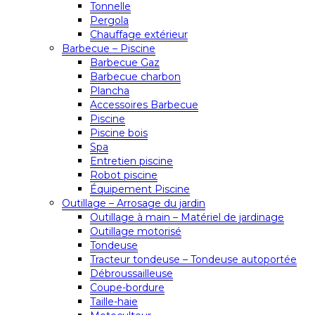
Tonnelle
Pergola
Chauffage extérieur
Barbecue – Piscine
Barbecue Gaz
Barbecue charbon
Plancha
Accessoires Barbecue
Piscine
Piscine bois
Spa
Entretien piscine
Robot piscine
Équipement Piscine
Outillage – Arrosage du jardin
Outillage à main – Matériel de jardinage
Outillage motorisé
Tondeuse
Tracteur tondeuse – Tondeuse autoportée
Débroussailleuse
Coupe-bordure
Taille-haie