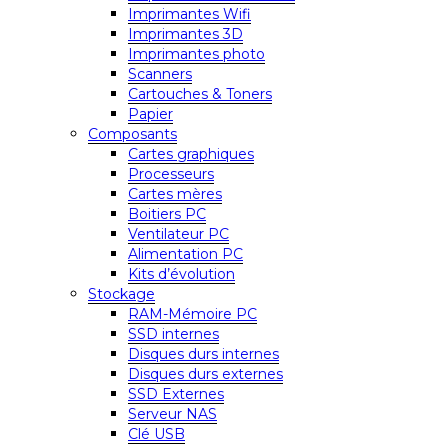
Imprimantes Wifi
Imprimantes 3D
Imprimantes photo
Scanners
Cartouches & Toners
Papier
Composants
Cartes graphiques
Processeurs
Cartes mères
Boitiers PC
Ventilateur PC
Alimentation PC
Kits d’évolution
Stockage
RAM-Mémoire PC
SSD internes
Disques durs internes
Disques durs externes
SSD Externes
Serveur NAS
Clé USB