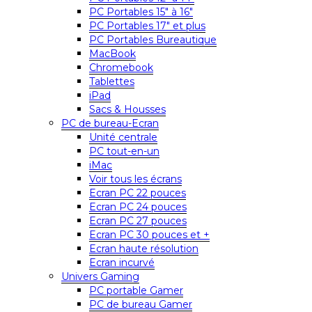
PC Portables 15″ à 16″
PC Portables 17″ et plus
PC Portables Bureautique
MacBook
Chromebook
Tablettes
iPad
Sacs & Housses
PC de bureau-Ecran
Unité centrale
PC tout-en-un
iMac
Voir tous les écrans
Ecran PC 22 pouces
Ecran PC 24 pouces
Ecran PC 27 pouces
Ecran PC 30 pouces et +
Ecran haute résolution
Ecran incurvé
Univers Gaming
PC portable Gamer
PC de bureau Gamer