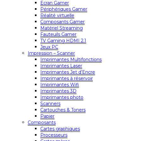
Ecran Gamer
Périphériques Gamer
Réalité virtuelle
Composants Gamer
Matériel Streaming
Fauteuils Gamer
TV Gaming HDMI 2.1
Jeux PC
Impression – Scanner
Imprimantes Multifonctions
Imprimantes Laser
Imprimantes Jet d’Encre
Imprimantes à réservoir
Imprimantes Wifi
Imprimantes 3D
Imprimantes photo
Scanners
Cartouches & Toners
Papier
Composants
Cartes graphiques
Processeurs