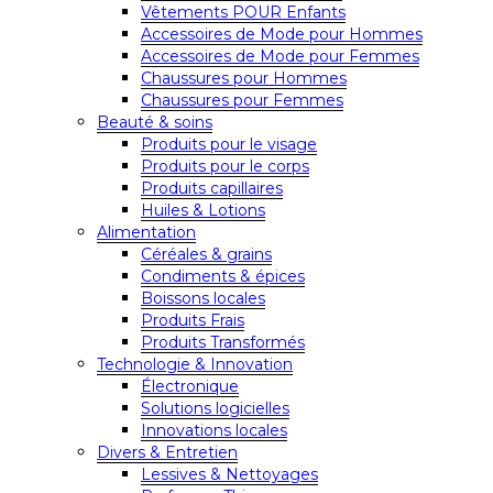
Vêtements POUR Enfants
Accessoires de Mode pour Hommes
Accessoires de Mode pour Femmes
Chaussures pour Hommes
Chaussures pour Femmes
Beauté & soins
Produits pour le visage
Produits pour le corps
Produits capillaires
Huiles & Lotions
Alimentation
Céréales & grains
Condiments & épices
Boissons locales
Produits Frais
Produits Transformés
Technologie & Innovation
Électronique
Solutions logicielles
Innovations locales
Divers & Entretien
Lessives & Nettoyages