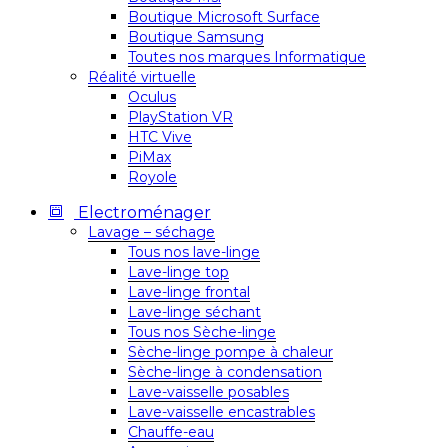
Boutique Microsoft Surface
Boutique Samsung
Toutes nos marques Informatique
Réalité virtuelle
Oculus
PlayStation VR
HTC Vive
PiMax
Royole
Electroménager
Lavage – séchage
Tous nos lave-linge
Lave-linge top
Lave-linge frontal
Lave-linge séchant
Tous nos Sèche-linge
Sèche-linge pompe à chaleur
Sèche-linge à condensation
Lave-vaisselle posables
Lave-vaisselle encastrables
Chauffe-eau