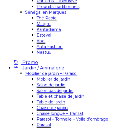
Parfums – Thiouraye
Produits Traditionnels
Sénégal en Marques
Thé Rapie
Miagro
Karitédiema
Esteval
Abel
Anta Fashion
Naatuu
Promo
Jardin / Animalerie
Mobilier de jardin – Parasol
Mobilier de jardin
Salon de jardin
Salon bas de jardin
Table et chaise de jardin
Table de jardin
Chaise de jardin
Chaise longue – Transat
Parasol – Tonnelle – Voile d’ombrage
Parasol