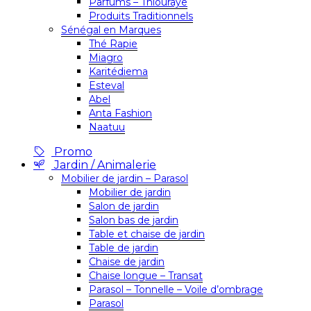
Parfums – Thiouraye
Produits Traditionnels
Sénégal en Marques
Thé Rapie
Miagro
Karitédiema
Esteval
Abel
Anta Fashion
Naatuu
Promo
Jardin / Animalerie
Mobilier de jardin – Parasol
Mobilier de jardin
Salon de jardin
Salon bas de jardin
Table et chaise de jardin
Table de jardin
Chaise de jardin
Chaise longue – Transat
Parasol – Tonnelle – Voile d’ombrage
Parasol