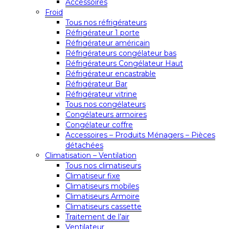
Accessoires
Froid
Tous nos réfrigérateurs
Réfrigérateur 1 porte
Réfrigérateur américain
Réfrigérateurs congélateur bas
Réfrigérateurs Congélateur Haut
Réfrigérateur encastrable
Réfrigérateur Bar
Réfrigérateur vitrine
Tous nos congélateurs
Congélateurs armoires
Congélateur coffre
Accessoires – Produits Ménagers – Pièces
détachées
Climatisation – Ventilation
Tous nos climatiseurs
Climatiseur fixe
Climatiseurs mobiles
Climatiseurs Armoire
Climatiseurs cassette
Traitement de l’air
Ventilateur