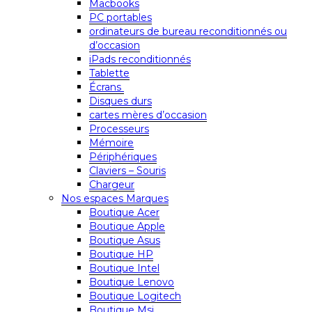
Macbooks
PC portables
ordinateurs de bureau reconditionnés ou
d’occasion
iPads reconditionnés
Tablette
Écrans
Disques durs
cartes mères d’occasion
Processeurs
Mémoire
Périphériques
Claviers – Souris
Chargeur
Nos espaces Marques
Boutique Acer
Boutique Apple
Boutique Asus
Boutique HP
Boutique Intel
Boutique Lenovo
Boutique Logitech
Boutique Msi