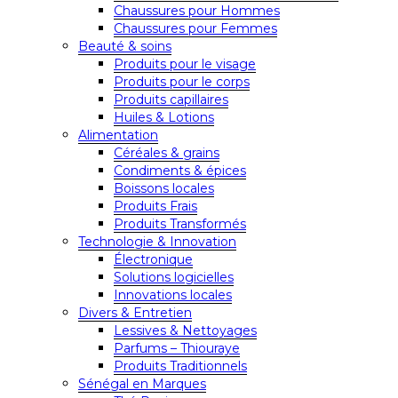
Chaussures pour Hommes
Chaussures pour Femmes
Beauté & soins
Produits pour le visage
Produits pour le corps
Produits capillaires
Huiles & Lotions
Alimentation
Céréales & grains
Condiments & épices
Boissons locales
Produits Frais
Produits Transformés
Technologie & Innovation
Électronique
Solutions logicielles
Innovations locales
Divers & Entretien
Lessives & Nettoyages
Parfums – Thiouraye
Produits Traditionnels
Sénégal en Marques