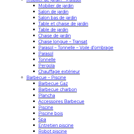
Mobilier de jardin
Salon de jardin
Salon bas de jardin
Table et chaise de jardin
Table de jardin
Chaise de jardin
Chaise longue – Transat
Parasol – Tonnelle – Voile d’ombrage
Parasol
Tonnelle
Pergola
Chauffage extérieur
Barbecue – Piscine
Barbecue Gaz
Barbecue charbon
Plancha
Accessoires Barbecue
Piscine
Piscine bois
Spa
Entretien piscine
Robot piscine