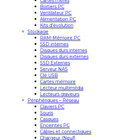
Cartes mères
Boitiers PC
Ventilateur PC
Alimentation PC
Kits d’évolution
Stockage
RAM-Mémoire PC
SSD internes
Disques durs internes
Disques durs externes
SSD Externes
Serveur NAS
Clé USB
Cartes mémoire
Lecteur multimédia
Lecteurs graveurs
Périphériques – Réseau
Claviers PC
Souris
Casques
Enceintes PC
Câbles et connectiques
Chargeur (Neuf)