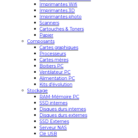
Imprimantes Wifi
Imprimantes 3D
Imprimantes photo
Scanners
Cartouches & Toners
Papier
Composants
Cartes graphiques
Processeurs
Cartes mères
Boitiers PC
Ventilateur PC
Alimentation PC
Kits d’évolution
Stockage
RAM-Mémoire PC
SSD internes
Disques durs internes
Disques durs externes
SSD Externes
Serveur NAS
Clé USB