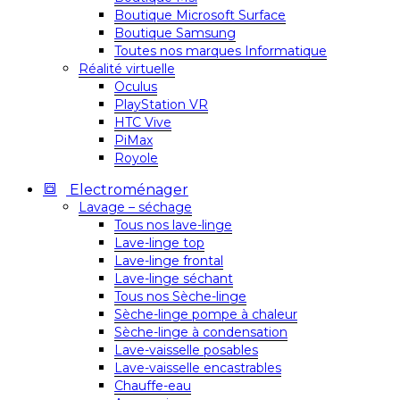
Boutique Microsoft Surface
Boutique Samsung
Toutes nos marques Informatique
Réalité virtuelle
Oculus
PlayStation VR
HTC Vive
PiMax
Royole
Electroménager
Lavage – séchage
Tous nos lave-linge
Lave-linge top
Lave-linge frontal
Lave-linge séchant
Tous nos Sèche-linge
Sèche-linge pompe à chaleur
Sèche-linge à condensation
Lave-vaisselle posables
Lave-vaisselle encastrables
Chauffe-eau