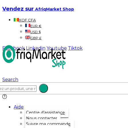
Vendez sur
AfriqMarket Shop
XOF CFA
EUR €
USD $
GBP £
Facebook
Linkedin
Youtube
Tiktok
Search
Aide
Centre d’assistance
Nous contacter
Suivre ma commande