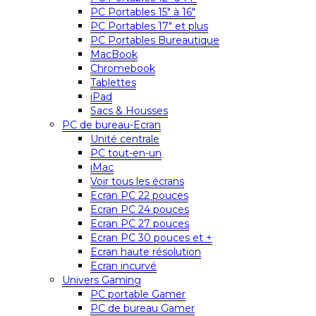
PC Portables 15″ à 16″
PC Portables 17″ et plus
PC Portables Bureautique
MacBook
Chromebook
Tablettes
iPad
Sacs & Housses
PC de bureau-Ecran
Unité centrale
PC tout-en-un
iMac
Voir tous les écrans
Ecran PC 22 pouces
Ecran PC 24 pouces
Ecran PC 27 pouces
Ecran PC 30 pouces et +
Ecran haute résolution
Ecran incurvé
Univers Gaming
PC portable Gamer
PC de bureau Gamer