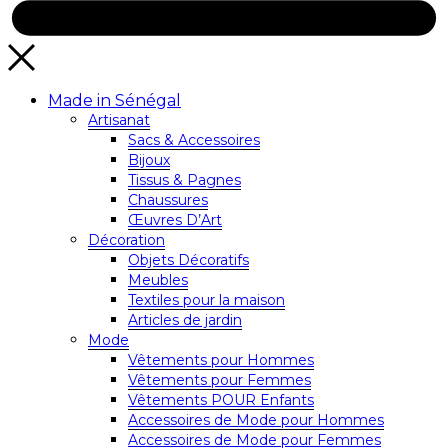
Made in Sénégal
Artisanat
Sacs & Accessoires
Bijoux
Tissus & Pagnes
Chaussures
Œuvres D’Art
Décoration
Objets Décoratifs
Meubles
Textiles pour la maison
Articles de jardin
Mode
Vêtements pour Hommes
Vêtements pour Femmes
Vêtements POUR Enfants
Accessoires de Mode pour Hommes
Accessoires de Mode pour Femmes