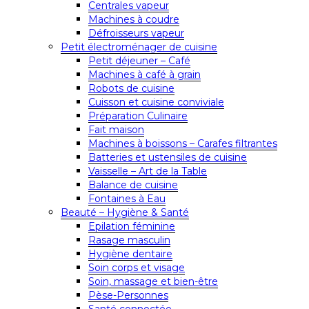
Centrales vapeur
Machines à coudre
Défroisseurs vapeur
Petit électroménager de cuisine
Petit déjeuner – Café
Machines à café à grain
Robots de cuisine
Cuisson et cuisine conviviale
Préparation Culinaire
Fait maison
Machines à boissons – Carafes filtrantes
Batteries et ustensiles de cuisine
Vaisselle – Art de la Table
Balance de cuisine
Fontaines à Eau
Beauté – Hygiène & Santé
Epilation féminine
Rasage masculin
Hygiène dentaire
Soin corps et visage
Soin, massage et bien-être
Pèse-Personnes