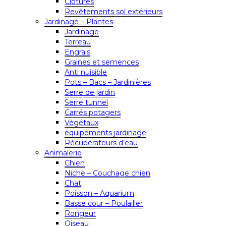
Clôtures
Revêtements sol extérieurs
Jardinage – Plantes
Jardinage
Terreau
Engrais
Graines et semences
Anti nuisible
Pots – Bacs – Jardinières
Serre de jardin
Serre tunnel
Carrés potagers
Végétaux
équipements jardinage
Récupérateurs d’eau
Animalerie
Chien
Niche – Couchage chien
Chat
Poisson – Aquarium
Basse cour – Poulailler
Rongeur
Oiseau