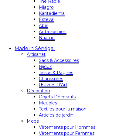
Thé Rapie
Miagro
Karitédiema
Esteval
Abel
Anta Fashion
Naatuu
Made in Sénégal
Artisanat
Sacs & Accessoires
Bijoux
Tissus & Pagnes
Chaussures
Œuvres D’Art
Décoration
Objets Décoratifs
Meubles
Textiles pour la maison
Articles de jardin
Mode
Vêtements pour Hommes
Vêtements pour Femmes