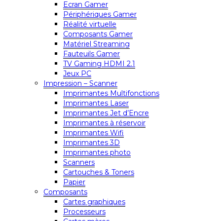
Ecran Gamer
Périphériques Gamer
Réalité virtuelle
Composants Gamer
Matériel Streaming
Fauteuils Gamer
TV Gaming HDMI 2.1
Jeux PC
Impression – Scanner
Imprimantes Multifonctions
Imprimantes Laser
Imprimantes Jet d’Encre
Imprimantes à réservoir
Imprimantes Wifi
Imprimantes 3D
Imprimantes photo
Scanners
Cartouches & Toners
Papier
Composants
Cartes graphiques
Processeurs