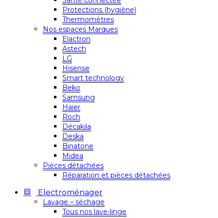
Santé connectée
Protections (hygiène)
Thermomètres
Nos espaces Marques
Elactron
Astech
LG
Hisense
Smart technology
Beko
Samsung
Haier
Roch
Décakila
Deska
Binatone
Midea
Pièces détachées
Réparation et pièces détachées
Electroménager
Lavage – séchage
Tous nos lave-linge