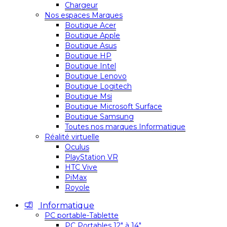
Chargeur
Nos espaces Marques
Boutique Acer
Boutique Apple
Boutique Asus
Boutique HP
Boutique Intel
Boutique Lenovo
Boutique Logitech
Boutique Msi
Boutique Microsoft Surface
Boutique Samsung
Toutes nos marques Informatique
Réalité virtuelle
Oculus
PlayStation VR
HTC Vive
PiMax
Royole
Informatique
PC portable-Tablette
PC Portables 12″ à 14″