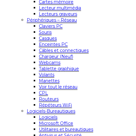
Cartes mémoire
Lecteur multimédia
Lecteurs graveurs
Périphériques – Réseau
Claviers PC
Souris
Casques
Enceintes PC
Câbles et connectiques
Chargeur (Neuf)
Webcams
Tablette graphique
Volants
Manettes
Voir tout le réseau
CPL
Routeurs
Répéteurs WiFi
Logiciels-Bureautiques
Logiciels
Microsoft Office
Utilitaires et bureautiques
Antivirus et Sécurité