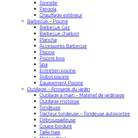
Tonnelle
Pergola
Chauffage extérieur
Barbecue – Piscine
Barbecue Gaz
Barbecue charbon
Plancha
Accessoires Barbecue
Piscine
Piscine bois
Spa
Entretien piscine
Robot piscine
Équipement Piscine
Outillage – Arrosage du jardin
Outillage à main – Matériel de jardinage
Outillage motorisé
Tondeuse
Tracteur tondeuse – Tondeuse autoportée
Débroussailleuse
Coupe-bordure
Taille-haie