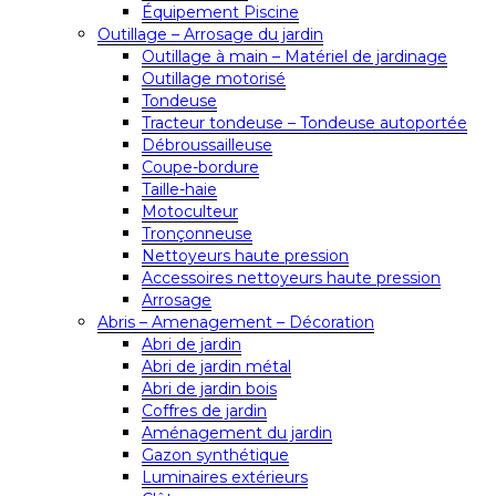
Équipement Piscine
Outillage – Arrosage du jardin
Outillage à main – Matériel de jardinage
Outillage motorisé
Tondeuse
Tracteur tondeuse – Tondeuse autoportée
Débroussailleuse
Coupe-bordure
Taille-haie
Motoculteur
Tronçonneuse
Nettoyeurs haute pression
Accessoires nettoyeurs haute pression
Arrosage
Abris – Amenagement – Décoration
Abri de jardin
Abri de jardin métal
Abri de jardin bois
Coffres de jardin
Aménagement du jardin
Gazon synthétique
Luminaires extérieurs