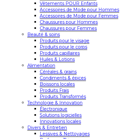
Vêtements POUR Enfants
Accessoires de Mode pour Hommes
Accessoires de Mode pour Femmes
Chaussures pour Hommes
Chaussures pour Femmes
Beauté & soins
Produits pour le visage
Produits pour le corps
Produits capillaires
Huiles & Lotions
Alimentation
Céréales & grains
Condiments & épices
Boissons locales
Produits Frais
Produits Transformés
Technologie & Innovation
Électronique
Solutions logicielles
Innovations locales
Divers & Entretien
Lessives & Nettoyages