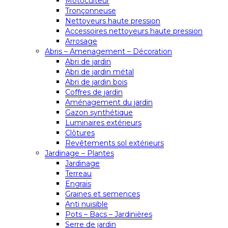
Motoculteur
Tronçonneuse
Nettoyeurs haute pression
Accessoires nettoyeurs haute pression
Arrosage
Abris – Amenagement – Décoration
Abri de jardin
Abri de jardin métal
Abri de jardin bois
Coffres de jardin
Aménagement du jardin
Gazon synthétique
Luminaires extérieurs
Clôtures
Revêtements sol extérieurs
Jardinage – Plantes
Jardinage
Terreau
Engrais
Graines et semences
Anti nuisible
Pots – Bacs – Jardinières
Serre de jardin