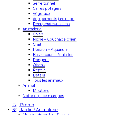
Serre tunnel
Carrés potagers
Végétaux
équipements jardinage
Récupérateurs d’eau
Animalerie
Chien
Niche – Couchage chien
Chat
Poisson – Aquarium
Basse cour – Poulailler
Rongeur
Oiseau
Reptile
Bétails
Tous les animaux
Animal
Moutons
Notre espace marques
Promo
Jardin / Animalerie
Mobilier de jardin – Parasol