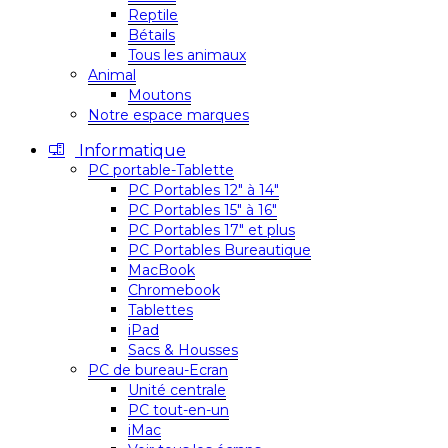
Reptile
Bétails
Tous les animaux
Animal
Moutons
Notre espace marques
Informatique
PC portable-Tablette
PC Portables 12″ à 14″
PC Portables 15″ à 16″
PC Portables 17″ et plus
PC Portables Bureautique
MacBook
Chromebook
Tablettes
iPad
Sacs & Housses
PC de bureau-Ecran
Unité centrale
PC tout-en-un
iMac