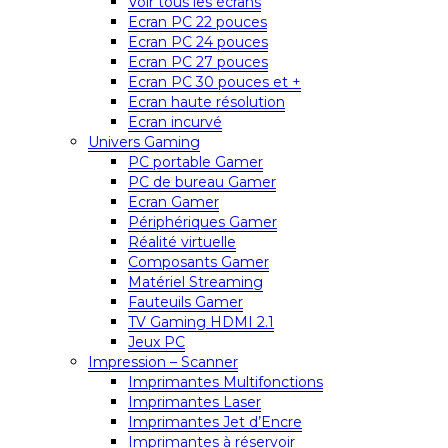
Voir tous les écrans
Ecran PC 22 pouces
Ecran PC 24 pouces
Ecran PC 27 pouces
Ecran PC 30 pouces et +
Ecran haute résolution
Ecran incurvé
Univers Gaming
PC portable Gamer
PC de bureau Gamer
Ecran Gamer
Périphériques Gamer
Réalité virtuelle
Composants Gamer
Matériel Streaming
Fauteuils Gamer
TV Gaming HDMI 2.1
Jeux PC
Impression – Scanner
Imprimantes Multifonctions
Imprimantes Laser
Imprimantes Jet d’Encre
Imprimantes à réservoir