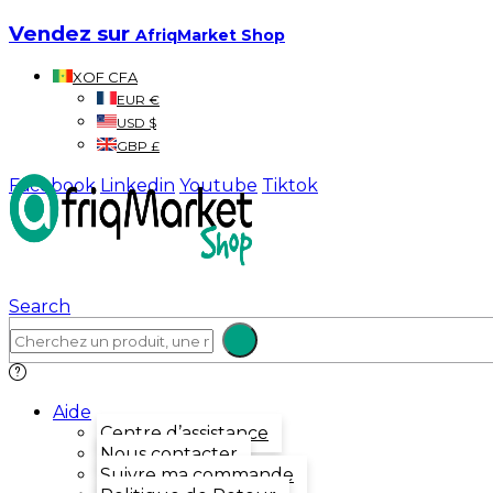
Vendez sur
AfriqMarket Shop
XOF CFA
EUR €
USD $
GBP £
Facebook
Linkedin
Youtube
Tiktok
Search
Aide
Centre d’assistance
Nous contacter
Suivre ma commande