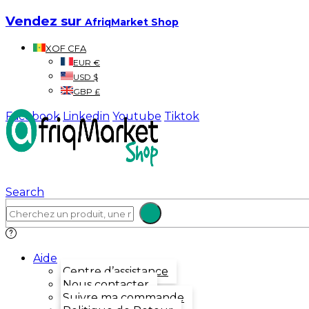
Vendez sur
AfriqMarket Shop
XOF CFA
EUR €
USD $
GBP £
Facebook
Linkedin
Youtube
Tiktok
Search
Aide
Centre d’assistance
Nous contacter
Suivre ma commande