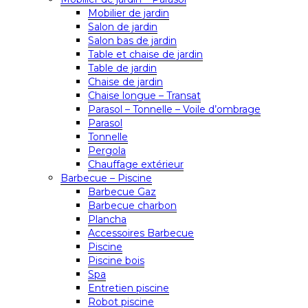
Mobilier de jardin
Salon de jardin
Salon bas de jardin
Table et chaise de jardin
Table de jardin
Chaise de jardin
Chaise longue – Transat
Parasol – Tonnelle – Voile d’ombrage
Parasol
Tonnelle
Pergola
Chauffage extérieur
Barbecue – Piscine
Barbecue Gaz
Barbecue charbon
Plancha
Accessoires Barbecue
Piscine
Piscine bois
Spa
Entretien piscine
Robot piscine