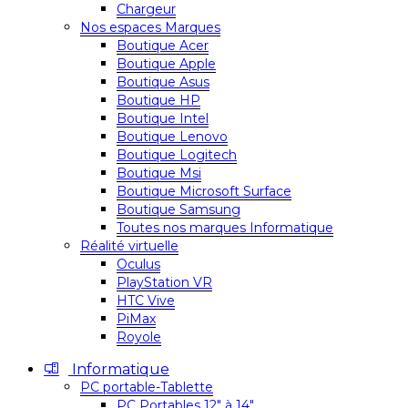
Chargeur
Nos espaces Marques
Boutique Acer
Boutique Apple
Boutique Asus
Boutique HP
Boutique Intel
Boutique Lenovo
Boutique Logitech
Boutique Msi
Boutique Microsoft Surface
Boutique Samsung
Toutes nos marques Informatique
Réalité virtuelle
Oculus
PlayStation VR
HTC Vive
PiMax
Royole
Informatique
PC portable-Tablette
PC Portables 12″ à 14″