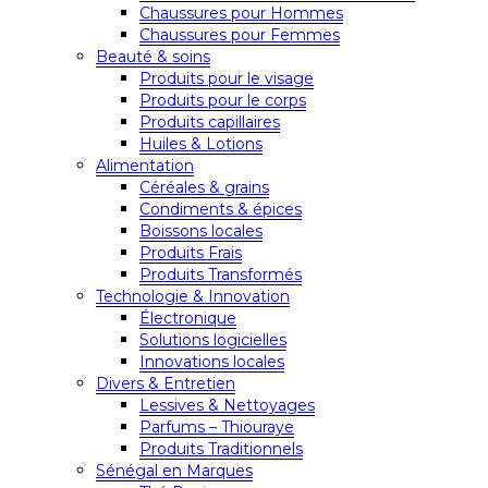
Chaussures pour Hommes
Chaussures pour Femmes
Beauté & soins
Produits pour le visage
Produits pour le corps
Produits capillaires
Huiles & Lotions
Alimentation
Céréales & grains
Condiments & épices
Boissons locales
Produits Frais
Produits Transformés
Technologie & Innovation
Électronique
Solutions logicielles
Innovations locales
Divers & Entretien
Lessives & Nettoyages
Parfums – Thiouraye
Produits Traditionnels
Sénégal en Marques