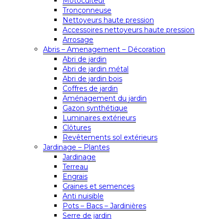
Motoculteur
Tronçonneuse
Nettoyeurs haute pression
Accessoires nettoyeurs haute pression
Arrosage
Abris – Amenagement – Décoration
Abri de jardin
Abri de jardin métal
Abri de jardin bois
Coffres de jardin
Aménagement du jardin
Gazon synthétique
Luminaires extérieurs
Clôtures
Revêtements sol extérieurs
Jardinage – Plantes
Jardinage
Terreau
Engrais
Graines et semences
Anti nuisible
Pots – Bacs – Jardinières
Serre de jardin