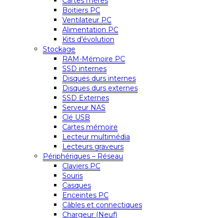
Cartes mères
Boitiers PC
Ventilateur PC
Alimentation PC
Kits d’évolution
Stockage
RAM-Mémoire PC
SSD internes
Disques durs internes
Disques durs externes
SSD Externes
Serveur NAS
Clé USB
Cartes mémoire
Lecteur multimédia
Lecteurs graveurs
Périphériques – Réseau
Claviers PC
Souris
Casques
Enceintes PC
Câbles et connectiques
Chargeur (Neuf)