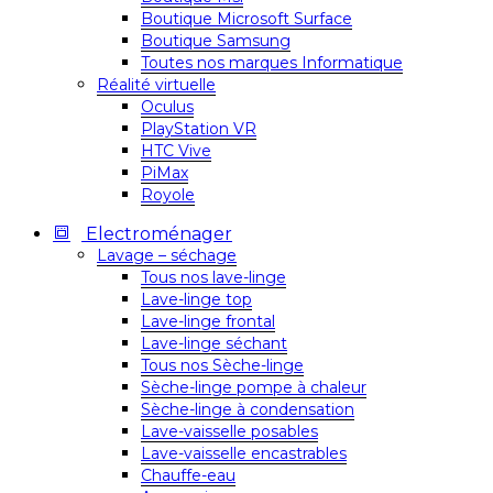
Boutique Microsoft Surface
Boutique Samsung
Toutes nos marques Informatique
Réalité virtuelle
Oculus
PlayStation VR
HTC Vive
PiMax
Royole
Electroménager
Lavage – séchage
Tous nos lave-linge
Lave-linge top
Lave-linge frontal
Lave-linge séchant
Tous nos Sèche-linge
Sèche-linge pompe à chaleur
Sèche-linge à condensation
Lave-vaisselle posables
Lave-vaisselle encastrables
Chauffe-eau