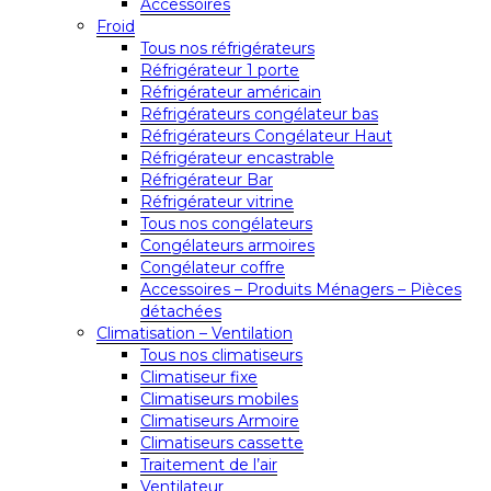
Accessoires
Froid
Tous nos réfrigérateurs
Réfrigérateur 1 porte
Réfrigérateur américain
Réfrigérateurs congélateur bas
Réfrigérateurs Congélateur Haut
Réfrigérateur encastrable
Réfrigérateur Bar
Réfrigérateur vitrine
Tous nos congélateurs
Congélateurs armoires
Congélateur coffre
Accessoires – Produits Ménagers – Pièces
détachées
Climatisation – Ventilation
Tous nos climatiseurs
Climatiseur fixe
Climatiseurs mobiles
Climatiseurs Armoire
Climatiseurs cassette
Traitement de l’air
Ventilateur