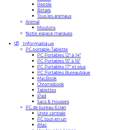
Reptile
Bétails
Tous les animaux
Animal
Moutons
Notre espace marques
Informatique
PC portable-Tablette
PC Portables 12″ à 14″
PC Portables 15″ à 16″
PC Portables 17″ et plus
PC Portables Bureautique
MacBook
Chromebook
Tablettes
iPad
Sacs & Housses
PC de bureau-Ecran
Unité centrale
PC tout-en-un
iMac