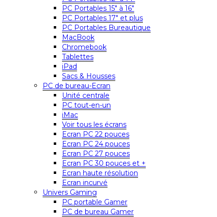
PC Portables 15″ à 16″
PC Portables 17″ et plus
PC Portables Bureautique
MacBook
Chromebook
Tablettes
iPad
Sacs & Housses
PC de bureau-Ecran
Unité centrale
PC tout-en-un
iMac
Voir tous les écrans
Ecran PC 22 pouces
Ecran PC 24 pouces
Ecran PC 27 pouces
Ecran PC 30 pouces et +
Ecran haute résolution
Ecran incurvé
Univers Gaming
PC portable Gamer
PC de bureau Gamer