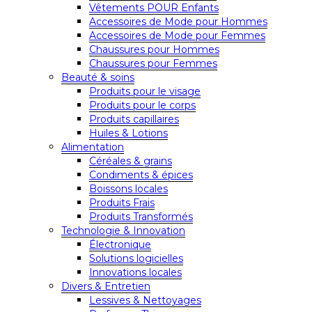
Vêtements POUR Enfants
Accessoires de Mode pour Hommes
Accessoires de Mode pour Femmes
Chaussures pour Hommes
Chaussures pour Femmes
Beauté & soins
Produits pour le visage
Produits pour le corps
Produits capillaires
Huiles & Lotions
Alimentation
Céréales & grains
Condiments & épices
Boissons locales
Produits Frais
Produits Transformés
Technologie & Innovation
Électronique
Solutions logicielles
Innovations locales
Divers & Entretien
Lessives & Nettoyages