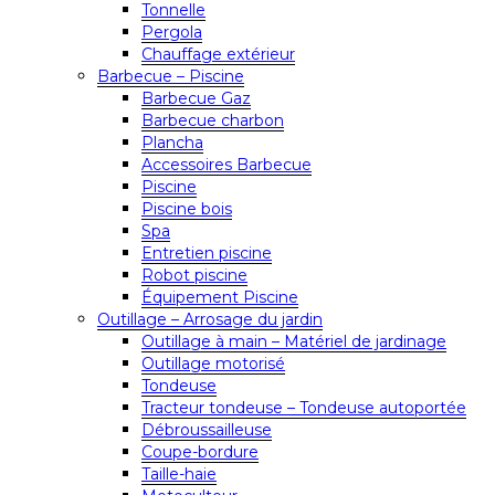
Tonnelle
Pergola
Chauffage extérieur
Barbecue – Piscine
Barbecue Gaz
Barbecue charbon
Plancha
Accessoires Barbecue
Piscine
Piscine bois
Spa
Entretien piscine
Robot piscine
Équipement Piscine
Outillage – Arrosage du jardin
Outillage à main – Matériel de jardinage
Outillage motorisé
Tondeuse
Tracteur tondeuse – Tondeuse autoportée
Débroussailleuse
Coupe-bordure
Taille-haie