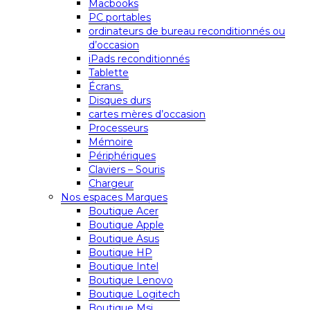
Macbooks
PC portables
ordinateurs de bureau reconditionnés ou
d’occasion
iPads reconditionnés
Tablette
Écrans
Disques durs
cartes mères d’occasion
Processeurs
Mémoire
Périphériques
Claviers – Souris
Chargeur
Nos espaces Marques
Boutique Acer
Boutique Apple
Boutique Asus
Boutique HP
Boutique Intel
Boutique Lenovo
Boutique Logitech
Boutique Msi