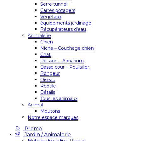
Serre tunnel
Carrés potagers
Végétaux
équipements jardinage
Récupérateurs d’eau
Animalerie
Chien
Niche – Couchage chien
Chat
Poisson – Aquarium
Basse cour – Poulailler
Rongeur
Oiseau
Reptile
Bétails
Tous les animaux
Animal
Moutons
Notre espace marques
Promo
Jardin / Animalerie
Mobilier de jardin – Parasol