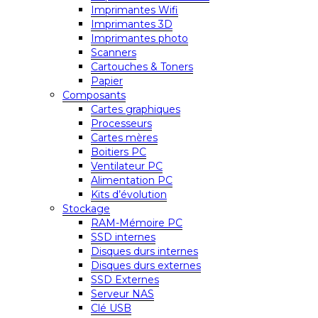
Imprimantes Wifi
Imprimantes 3D
Imprimantes photo
Scanners
Cartouches & Toners
Papier
Composants
Cartes graphiques
Processeurs
Cartes mères
Boitiers PC
Ventilateur PC
Alimentation PC
Kits d’évolution
Stockage
RAM-Mémoire PC
SSD internes
Disques durs internes
Disques durs externes
SSD Externes
Serveur NAS
Clé USB