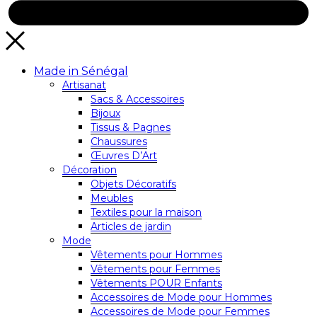
Made in Sénégal
Artisanat
Sacs & Accessoires
Bijoux
Tissus & Pagnes
Chaussures
Œuvres D’Art
Décoration
Objets Décoratifs
Meubles
Textiles pour la maison
Articles de jardin
Mode
Vêtements pour Hommes
Vêtements pour Femmes
Vêtements POUR Enfants
Accessoires de Mode pour Hommes
Accessoires de Mode pour Femmes