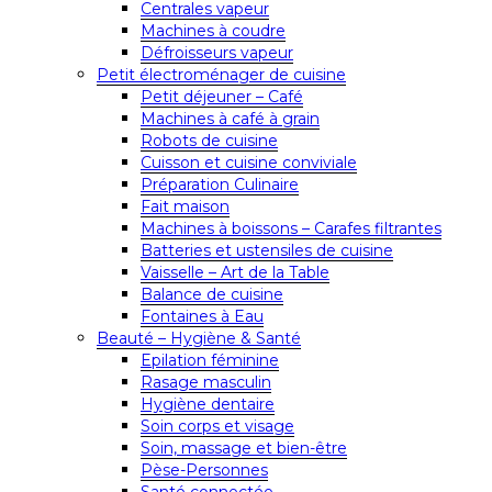
Centrales vapeur
Machines à coudre
Défroisseurs vapeur
Petit électroménager de cuisine
Petit déjeuner – Café
Machines à café à grain
Robots de cuisine
Cuisson et cuisine conviviale
Préparation Culinaire
Fait maison
Machines à boissons – Carafes filtrantes
Batteries et ustensiles de cuisine
Vaisselle – Art de la Table
Balance de cuisine
Fontaines à Eau
Beauté – Hygiène & Santé
Epilation féminine
Rasage masculin
Hygiène dentaire
Soin corps et visage
Soin, massage et bien-être
Pèse-Personnes