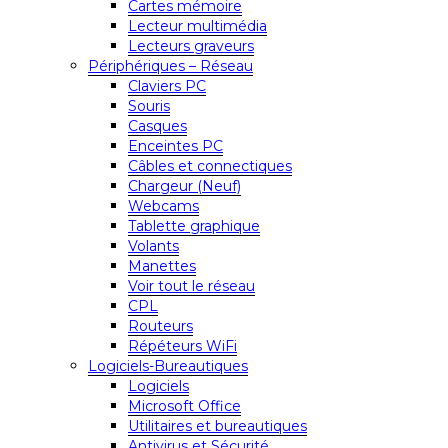
Cartes mémoire
Lecteur multimédia
Lecteurs graveurs
Périphériques – Réseau
Claviers PC
Souris
Casques
Enceintes PC
Câbles et connectiques
Chargeur (Neuf)
Webcams
Tablette graphique
Volants
Manettes
Voir tout le réseau
CPL
Routeurs
Répéteurs WiFi
Logiciels-Bureautiques
Logiciels
Microsoft Office
Utilitaires et bureautiques
Antivirus et Sécurité