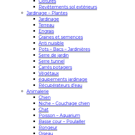
Clôtures
Revêtements sol extérieurs
Jardinage – Plantes
Jardinage
Terreau
Engrais
Graines et semences
Anti nuisible
Pots – Bacs – Jardinières
Serre de jardin
Serre tunnel
Carrés potagers
Végétaux
équipements jardinage
Récupérateurs d’eau
Animalerie
Chien
Niche – Couchage chien
Chat
Poisson – Aquarium
Basse cour – Poulailler
Rongeur
Oiseau