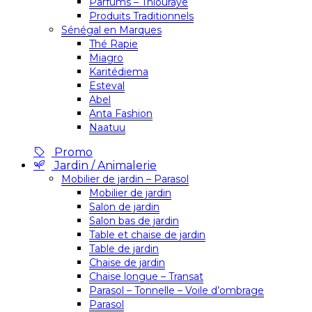
Parfums – Thiouraye
Produits Traditionnels
Sénégal en Marques
Thé Rapie
Miagro
Karitédiema
Esteval
Abel
Anta Fashion
Naatuu
Promo
Jardin / Animalerie
Mobilier de jardin – Parasol
Mobilier de jardin
Salon de jardin
Salon bas de jardin
Table et chaise de jardin
Table de jardin
Chaise de jardin
Chaise longue – Transat
Parasol – Tonnelle – Voile d’ombrage
Parasol