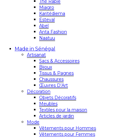
Thé Rapie
Miagro
Karitédiema
Esteval
Abel
Anta Fashion
Naatuu
Made in Sénégal
Artisanat
Sacs & Accessoires
Bijoux
Tissus & Pagnes
Chaussures
Œuvres D’Art
Décoration
Objets Décoratifs
Meubles
Textiles pour la maison
Articles de jardin
Mode
Vêtements pour Hommes
Vêtements pour Femmes