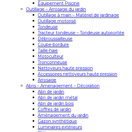
Équipement Piscine
Outillage – Arrosage du jardin
Outillage à main – Matériel de jardinage
Outillage motorisé
Tondeuse
Tracteur tondeuse – Tondeuse autoportée
Débroussailleuse
Coupe-bordure
Taille-haie
Motoculteur
Tronçonneuse
Nettoyeurs haute pression
Accessoires nettoyeurs haute pression
Arrosage
Abris – Amenagement – Décoration
Abri de jardin
Abri de jardin métal
Abri de jardin bois
Coffres de jardin
Aménagement du jardin
Gazon synthétique
Luminaires extérieurs