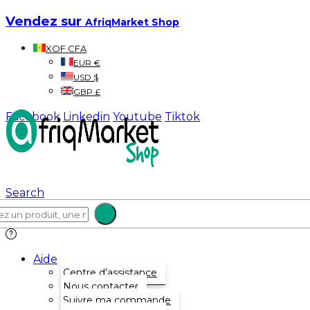
Vendez sur
AfriqMarket Shop
XOF CFA
EUR €
USD $
GBP £
Facebook
Linkedin
Youtube
Tiktok
Search
Aide
Centre d’assistance
Nous contacter
Suivre ma commande