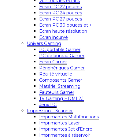
Voir tous les écrans
Ecran PC 22 pouces
Ecran PC 24 pouces
Ecran PC 27 pouces
Ecran PC 30 pouces et +
Ecran haute résolution
Ecran incurvé
Univers Gaming
PC portable Gamer
PC de bureau Gamer
Ecran Gamer
Périphériques Gamer
Réalité virtuelle
Composants Gamer
Matériel Streaming
Fauteuils Gamer
TV Gaming HDMI 2.1
Jeux PC
Impression – Scanner
Imprimantes Multifonctions
Imprimantes Laser
Imprimantes Jet d’Encre
Imprimantes à réservoir