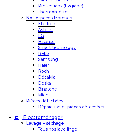
Santé connectée
Protections (hygiène)
Thermomètres
Nos espaces Marques
Elactron
Astech
LG
Hisense
Smart technology
Beko
Samsung
Haier
Roch
Décakila
Deska
Binatone
Midea
Pièces détachées
Réparation et pièces détachées
Electroménager
Lavage – séchage
Tous nos lave-linge