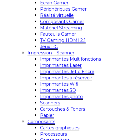
Ecran Gamer
Périphériques Gamer
Réalité virtuelle
Composants Gamer
Matériel Streaming
Fauteuils Gamer
TV Gaming HDMI 2.1
Jeux PC
Impression – Scanner
Imprimantes Multifonctions
Imprimantes Laser
Imprimantes Jet d’Encre
Imprimantes à réservoir
Imprimantes Wifi
Imprimantes 3D
Imprimantes photo
Scanners
Cartouches & Toners
Papier
Composants
Cartes graphiques
Processeurs