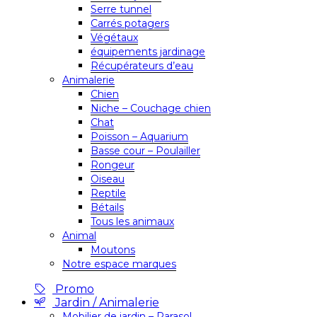
Serre tunnel
Carrés potagers
Végétaux
équipements jardinage
Récupérateurs d’eau
Animalerie
Chien
Niche – Couchage chien
Chat
Poisson – Aquarium
Basse cour – Poulailler
Rongeur
Oiseau
Reptile
Bétails
Tous les animaux
Animal
Moutons
Notre espace marques
Promo
Jardin / Animalerie
Mobilier de jardin – Parasol