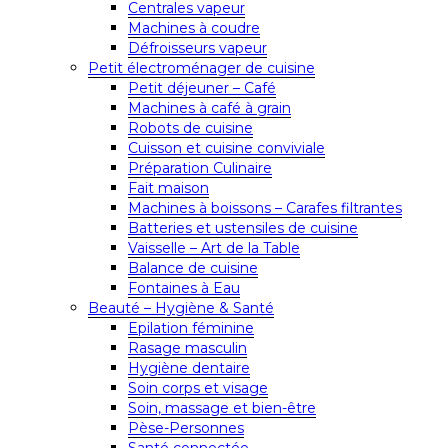
Centrales vapeur
Machines à coudre
Défroisseurs vapeur
Petit électroménager de cuisine
Petit déjeuner – Café
Machines à café à grain
Robots de cuisine
Cuisson et cuisine conviviale
Préparation Culinaire
Fait maison
Machines à boissons – Carafes filtrantes
Batteries et ustensiles de cuisine
Vaisselle – Art de la Table
Balance de cuisine
Fontaines à Eau
Beauté – Hygiène & Santé
Epilation féminine
Rasage masculin
Hygiène dentaire
Soin corps et visage
Soin, massage et bien-être
Pèse-Personnes