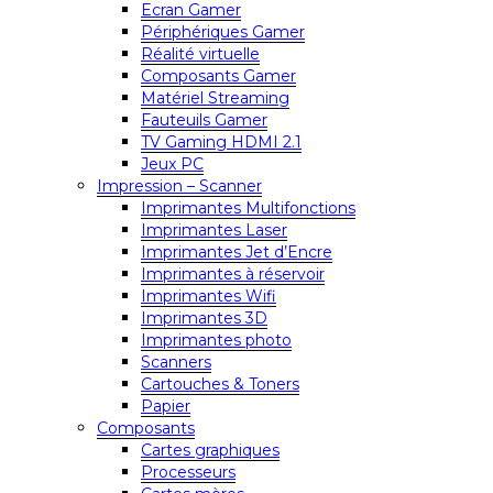
Ecran Gamer
Périphériques Gamer
Réalité virtuelle
Composants Gamer
Matériel Streaming
Fauteuils Gamer
TV Gaming HDMI 2.1
Jeux PC
Impression – Scanner
Imprimantes Multifonctions
Imprimantes Laser
Imprimantes Jet d’Encre
Imprimantes à réservoir
Imprimantes Wifi
Imprimantes 3D
Imprimantes photo
Scanners
Cartouches & Toners
Papier
Composants
Cartes graphiques
Processeurs