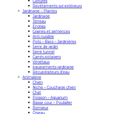
Clôtures
Revêtements sol extérieurs
Jardinage – Plantes
Jardinage
Terreau
Engrais
Graines et semences
Anti nuisible
Pots – Bacs – Jardinières
Serre de jardin
Serre tunnel
Carrés potagers
Végétaux
équipements jardinage
Récupérateurs d’eau
Animalerie
Chien
Niche – Couchage chien
Chat
Poisson – Aquarium
Basse cour – Poulailler
Rongeur
Oiseau