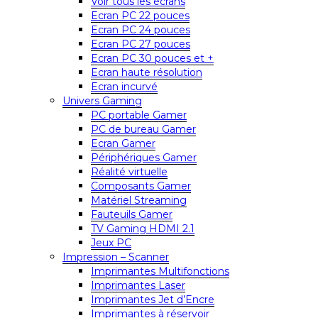
Voir tous les écrans
Ecran PC 22 pouces
Ecran PC 24 pouces
Ecran PC 27 pouces
Ecran PC 30 pouces et +
Ecran haute résolution
Ecran incurvé
Univers Gaming
PC portable Gamer
PC de bureau Gamer
Ecran Gamer
Périphériques Gamer
Réalité virtuelle
Composants Gamer
Matériel Streaming
Fauteuils Gamer
TV Gaming HDMI 2.1
Jeux PC
Impression – Scanner
Imprimantes Multifonctions
Imprimantes Laser
Imprimantes Jet d’Encre
Imprimantes à réservoir