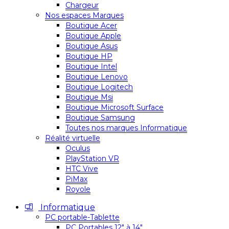
Chargeur
Nos espaces Marques
Boutique Acer
Boutique Apple
Boutique Asus
Boutique HP
Boutique Intel
Boutique Lenovo
Boutique Logitech
Boutique Msi
Boutique Microsoft Surface
Boutique Samsung
Toutes nos marques Informatique
Réalité virtuelle
Oculus
PlayStation VR
HTC Vive
PiMax
Royole
Informatique
PC portable-Tablette
PC Portables 12″ à 14″