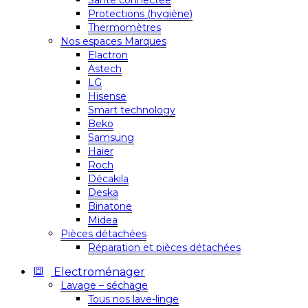
Santé connectée
Protections (hygiène)
Thermomètres
Nos espaces Marques
Elactron
Astech
LG
Hisense
Smart technology
Beko
Samsung
Haier
Roch
Décakila
Deska
Binatone
Midea
Pièces détachées
Réparation et pièces détachées
Electroménager
Lavage – séchage
Tous nos lave-linge