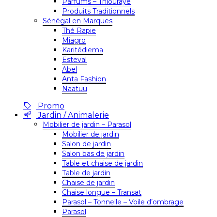
Parfums – Thiouraye
Produits Traditionnels
Sénégal en Marques
Thé Rapie
Miagro
Karitédiema
Esteval
Abel
Anta Fashion
Naatuu
Promo
Jardin / Animalerie
Mobilier de jardin – Parasol
Mobilier de jardin
Salon de jardin
Salon bas de jardin
Table et chaise de jardin
Table de jardin
Chaise de jardin
Chaise longue – Transat
Parasol – Tonnelle – Voile d’ombrage
Parasol