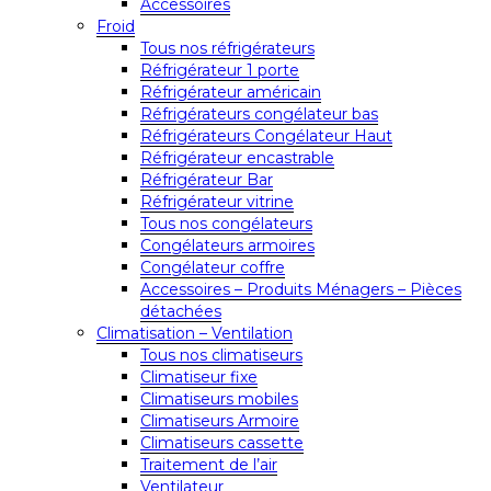
Accessoires
Froid
Tous nos réfrigérateurs
Réfrigérateur 1 porte
Réfrigérateur américain
Réfrigérateurs congélateur bas
Réfrigérateurs Congélateur Haut
Réfrigérateur encastrable
Réfrigérateur Bar
Réfrigérateur vitrine
Tous nos congélateurs
Congélateurs armoires
Congélateur coffre
Accessoires – Produits Ménagers – Pièces
détachées
Climatisation – Ventilation
Tous nos climatiseurs
Climatiseur fixe
Climatiseurs mobiles
Climatiseurs Armoire
Climatiseurs cassette
Traitement de l’air
Ventilateur