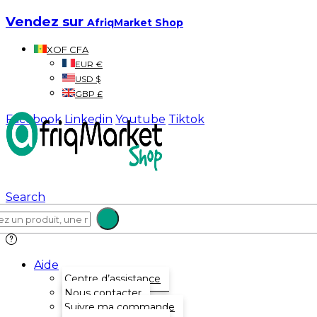
Vendez sur
AfriqMarket Shop
XOF CFA
EUR €
USD $
GBP £
Facebook
Linkedin
Youtube
Tiktok
Search
Aide
Centre d’assistance
Nous contacter
Suivre ma commande