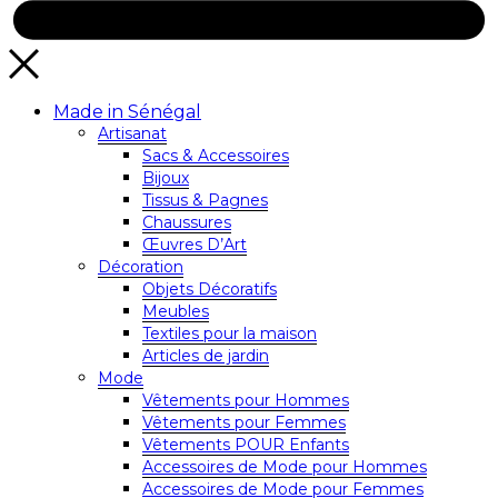
Made in Sénégal
Artisanat
Sacs & Accessoires
Bijoux
Tissus & Pagnes
Chaussures
Œuvres D’Art
Décoration
Objets Décoratifs
Meubles
Textiles pour la maison
Articles de jardin
Mode
Vêtements pour Hommes
Vêtements pour Femmes
Vêtements POUR Enfants
Accessoires de Mode pour Hommes
Accessoires de Mode pour Femmes