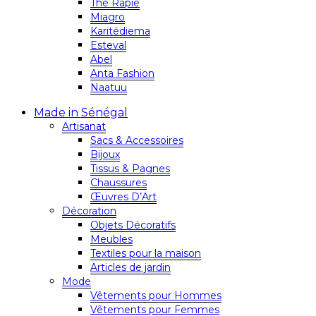
Thé Rapie
Miagro
Karitédiema
Esteval
Abel
Anta Fashion
Naatuu
Made in Sénégal
Artisanat
Sacs & Accessoires
Bijoux
Tissus & Pagnes
Chaussures
Œuvres D’Art
Décoration
Objets Décoratifs
Meubles
Textiles pour la maison
Articles de jardin
Mode
Vêtements pour Hommes
Vêtements pour Femmes