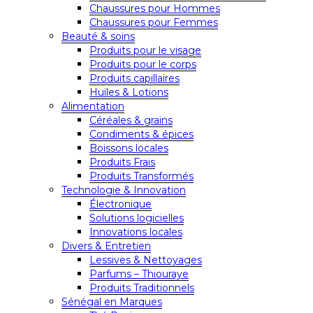
Chaussures pour Hommes
Chaussures pour Femmes
Beauté & soins
Produits pour le visage
Produits pour le corps
Produits capillaires
Huiles & Lotions
Alimentation
Céréales & grains
Condiments & épices
Boissons locales
Produits Frais
Produits Transformés
Technologie & Innovation
Électronique
Solutions logicielles
Innovations locales
Divers & Entretien
Lessives & Nettoyages
Parfums – Thiouraye
Produits Traditionnels
Sénégal en Marques