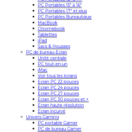
PC Portables 15″ à 16″
PC Portables 17″ et plus
PC Portables Bureautique
MacBook
Chromebook
Tablettes
iPad
Sacs & Housses
PC de bureau-Ecran
Unité centrale
PC tout-en-un
iMac
Voir tous les écrans
Ecran PC 22 pouces
Ecran PC 24 pouces
Ecran PC 27 pouces
Ecran PC 30 pouces et +
Ecran haute résolution
Ecran incurvé
Univers Gaming
PC portable Gamer
PC de bureau Gamer