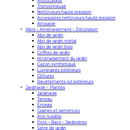
Motoculteur
Tronçonneuse
Nettoyeurs haute pression
Accessoires nettoyeurs haute pression
Arrosage
Abris – Amenagement – Décoration
Abri de jardin
Abri de jardin métal
Abri de jardin bois
Coffres de jardin
Aménagement du jardin
Gazon synthétique
Luminaires extérieurs
Clôtures
Revêtements sol extérieurs
Jardinage – Plantes
Jardinage
Terreau
Engrais
Graines et semences
Anti nuisible
Pots – Bacs – Jardinières
Serre de jardin