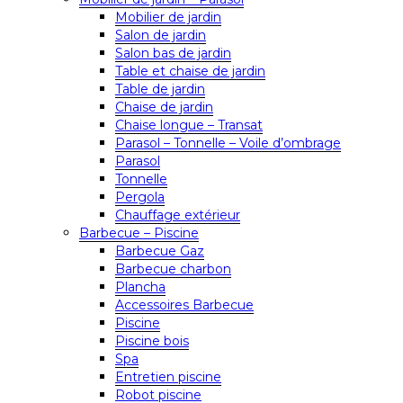
Mobilier de jardin
Salon de jardin
Salon bas de jardin
Table et chaise de jardin
Table de jardin
Chaise de jardin
Chaise longue – Transat
Parasol – Tonnelle – Voile d’ombrage
Parasol
Tonnelle
Pergola
Chauffage extérieur
Barbecue – Piscine
Barbecue Gaz
Barbecue charbon
Plancha
Accessoires Barbecue
Piscine
Piscine bois
Spa
Entretien piscine
Robot piscine