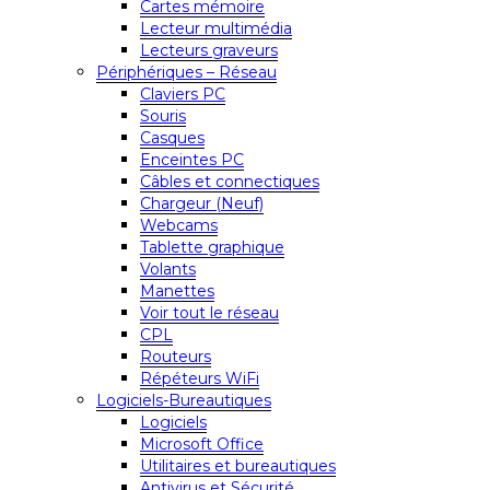
Cartes mémoire
Lecteur multimédia
Lecteurs graveurs
Périphériques – Réseau
Claviers PC
Souris
Casques
Enceintes PC
Câbles et connectiques
Chargeur (Neuf)
Webcams
Tablette graphique
Volants
Manettes
Voir tout le réseau
CPL
Routeurs
Répéteurs WiFi
Logiciels-Bureautiques
Logiciels
Microsoft Office
Utilitaires et bureautiques
Antivirus et Sécurité