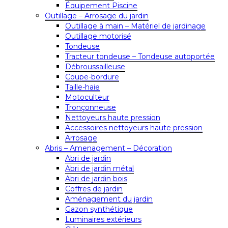
Équipement Piscine
Outillage – Arrosage du jardin
Outillage à main – Matériel de jardinage
Outillage motorisé
Tondeuse
Tracteur tondeuse – Tondeuse autoportée
Débroussailleuse
Coupe-bordure
Taille-haie
Motoculteur
Tronçonneuse
Nettoyeurs haute pression
Accessoires nettoyeurs haute pression
Arrosage
Abris – Amenagement – Décoration
Abri de jardin
Abri de jardin métal
Abri de jardin bois
Coffres de jardin
Aménagement du jardin
Gazon synthétique
Luminaires extérieurs