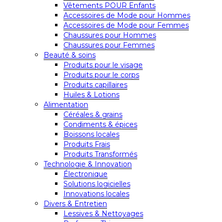
Vêtements POUR Enfants
Accessoires de Mode pour Hommes
Accessoires de Mode pour Femmes
Chaussures pour Hommes
Chaussures pour Femmes
Beauté & soins
Produits pour le visage
Produits pour le corps
Produits capillaires
Huiles & Lotions
Alimentation
Céréales & grains
Condiments & épices
Boissons locales
Produits Frais
Produits Transformés
Technologie & Innovation
Électronique
Solutions logicielles
Innovations locales
Divers & Entretien
Lessives & Nettoyages