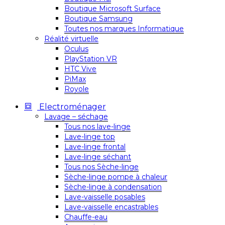
Boutique Microsoft Surface
Boutique Samsung
Toutes nos marques Informatique
Réalité virtuelle
Oculus
PlayStation VR
HTC Vive
PiMax
Royole
Electroménager
Lavage – séchage
Tous nos lave-linge
Lave-linge top
Lave-linge frontal
Lave-linge séchant
Tous nos Sèche-linge
Sèche-linge pompe à chaleur
Sèche-linge à condensation
Lave-vaisselle posables
Lave-vaisselle encastrables
Chauffe-eau