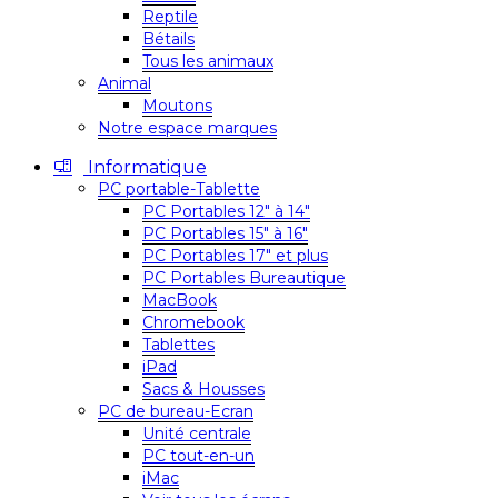
Reptile
Bétails
Tous les animaux
Animal
Moutons
Notre espace marques
Informatique
PC portable-Tablette
PC Portables 12″ à 14″
PC Portables 15″ à 16″
PC Portables 17″ et plus
PC Portables Bureautique
MacBook
Chromebook
Tablettes
iPad
Sacs & Housses
PC de bureau-Ecran
Unité centrale
PC tout-en-un
iMac