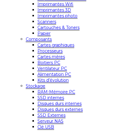
Imprimantes Wifi
Imprimantes 3D
Imprimantes photo
Scanners
Cartouches & Toners
Papier
Composants
Cartes graphiques
Processeurs
Cartes mères
Boitiers PC
Ventilateur PC
Alimentation PC
Kits d’évolution
Stockage
RAM-Mémoire PC
SSD internes
Disques durs internes
Disques durs externes
SSD Externes
Serveur NAS
Clé USB