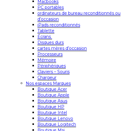
Macbooks
PC portables
ordinateurs de bureau reconditionnés ou
d’occasion
iPads reconditionnés
Tablette
Écrans
Disques durs
cartes mères d’occasion
Processeurs
Mémoire
Périphériques
Claviers – Souris
Chargeur
Nos espaces Marques
Boutique Acer
Boutique Apple
Boutique Asus
Boutique HP
Boutique Intel
Boutique Lenovo
Boutique Logitech
Boutique Msi