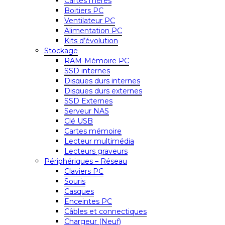
Cartes mères
Boitiers PC
Ventilateur PC
Alimentation PC
Kits d’évolution
Stockage
RAM-Mémoire PC
SSD internes
Disques durs internes
Disques durs externes
SSD Externes
Serveur NAS
Clé USB
Cartes mémoire
Lecteur multimédia
Lecteurs graveurs
Périphériques – Réseau
Claviers PC
Souris
Casques
Enceintes PC
Câbles et connectiques
Chargeur (Neuf)