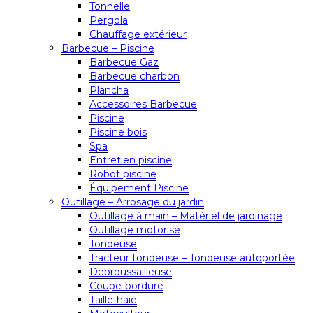
Tonnelle
Pergola
Chauffage extérieur
Barbecue – Piscine
Barbecue Gaz
Barbecue charbon
Plancha
Accessoires Barbecue
Piscine
Piscine bois
Spa
Entretien piscine
Robot piscine
Équipement Piscine
Outillage – Arrosage du jardin
Outillage à main – Matériel de jardinage
Outillage motorisé
Tondeuse
Tracteur tondeuse – Tondeuse autoportée
Débroussailleuse
Coupe-bordure
Taille-haie