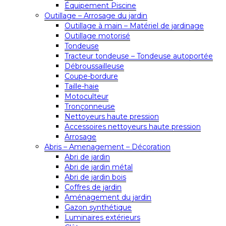
Équipement Piscine
Outillage – Arrosage du jardin
Outillage à main – Matériel de jardinage
Outillage motorisé
Tondeuse
Tracteur tondeuse – Tondeuse autoportée
Débroussailleuse
Coupe-bordure
Taille-haie
Motoculteur
Tronçonneuse
Nettoyeurs haute pression
Accessoires nettoyeurs haute pression
Arrosage
Abris – Amenagement – Décoration
Abri de jardin
Abri de jardin métal
Abri de jardin bois
Coffres de jardin
Aménagement du jardin
Gazon synthétique
Luminaires extérieurs