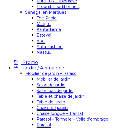
Parfums – Thiouraye
Produits Traditionnels
Sénégal en Marques
Thé Rapie
Miagro
Karitédiema
Esteval
Abel
Anta Fashion
Naatuu
Promo
Jardin / Animalerie
Mobilier de jardin – Parasol
Mobilier de jardin
Salon de jardin
Salon bas de jardin
Table et chaise de jardin
Table de jardin
Chaise de jardin
Chaise longue – Transat
Parasol – Tonnelle – Voile d’ombrage
Parasol