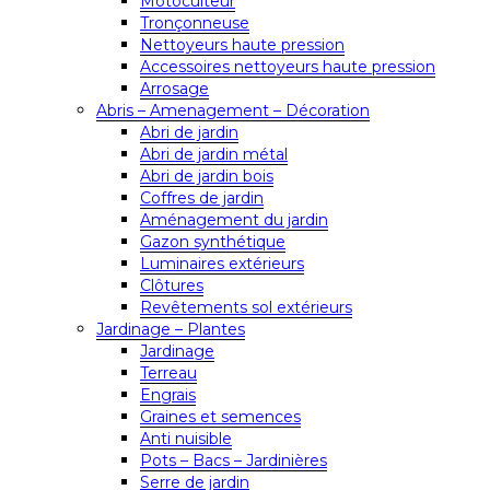
Motoculteur
Tronçonneuse
Nettoyeurs haute pression
Accessoires nettoyeurs haute pression
Arrosage
Abris – Amenagement – Décoration
Abri de jardin
Abri de jardin métal
Abri de jardin bois
Coffres de jardin
Aménagement du jardin
Gazon synthétique
Luminaires extérieurs
Clôtures
Revêtements sol extérieurs
Jardinage – Plantes
Jardinage
Terreau
Engrais
Graines et semences
Anti nuisible
Pots – Bacs – Jardinières
Serre de jardin