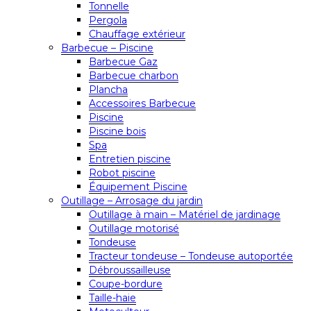
Tonnelle
Pergola
Chauffage extérieur
Barbecue – Piscine
Barbecue Gaz
Barbecue charbon
Plancha
Accessoires Barbecue
Piscine
Piscine bois
Spa
Entretien piscine
Robot piscine
Équipement Piscine
Outillage – Arrosage du jardin
Outillage à main – Matériel de jardinage
Outillage motorisé
Tondeuse
Tracteur tondeuse – Tondeuse autoportée
Débroussailleuse
Coupe-bordure
Taille-haie