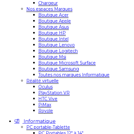
Chargeur
Nos espaces Marques
Boutique Acer
Boutique Apple
Boutique Asus
Boutique HP
Boutique Intel
Boutique Lenovo
Boutique Logitech
Boutique Msi
Boutique Microsoft Surface
Boutique Samsung
Toutes nos marques Informatique
Réalité virtuelle
Oculus
PlayStation VR
HTC Vive
PiMax
Royole
Informatique
PC portable-Tablette
PC Portables 12″ à 14″