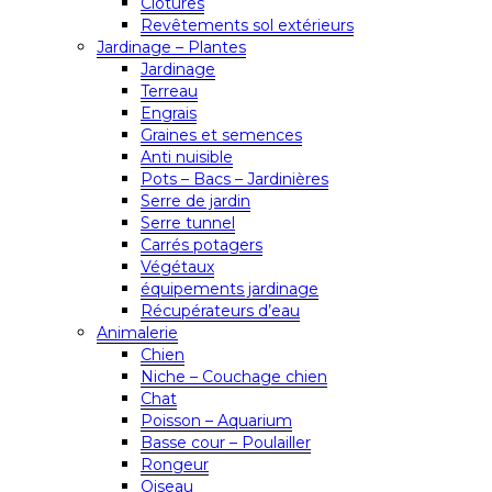
Clôtures
Revêtements sol extérieurs
Jardinage – Plantes
Jardinage
Terreau
Engrais
Graines et semences
Anti nuisible
Pots – Bacs – Jardinières
Serre de jardin
Serre tunnel
Carrés potagers
Végétaux
équipements jardinage
Récupérateurs d’eau
Animalerie
Chien
Niche – Couchage chien
Chat
Poisson – Aquarium
Basse cour – Poulailler
Rongeur
Oiseau