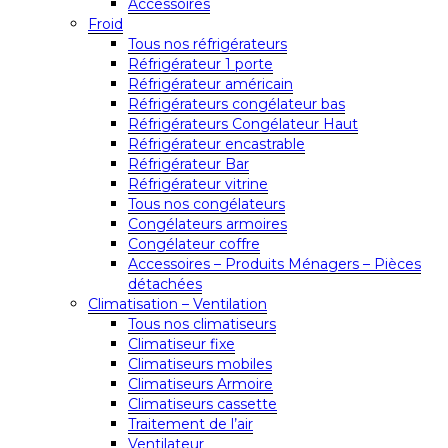
Accessoires
Froid
Tous nos réfrigérateurs
Réfrigérateur 1 porte
Réfrigérateur américain
Réfrigérateurs congélateur bas
Réfrigérateurs Congélateur Haut
Réfrigérateur encastrable
Réfrigérateur Bar
Réfrigérateur vitrine
Tous nos congélateurs
Congélateurs armoires
Congélateur coffre
Accessoires – Produits Ménagers – Pièces
détachées
Climatisation – Ventilation
Tous nos climatiseurs
Climatiseur fixe
Climatiseurs mobiles
Climatiseurs Armoire
Climatiseurs cassette
Traitement de l’air
Ventilateur