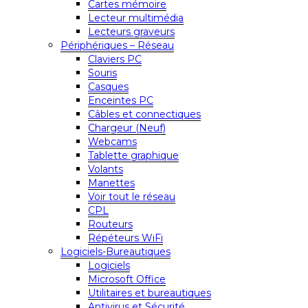
Cartes mémoire
Lecteur multimédia
Lecteurs graveurs
Périphériques – Réseau
Claviers PC
Souris
Casques
Enceintes PC
Câbles et connectiques
Chargeur (Neuf)
Webcams
Tablette graphique
Volants
Manettes
Voir tout le réseau
CPL
Routeurs
Répéteurs WiFi
Logiciels-Bureautiques
Logiciels
Microsoft Office
Utilitaires et bureautiques
Antivirus et Sécurité