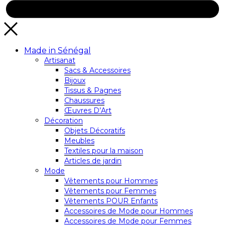
Made in Sénégal
Artisanat
Sacs & Accessoires
Bijoux
Tissus & Pagnes
Chaussures
Œuvres D’Art
Décoration
Objets Décoratifs
Meubles
Textiles pour la maison
Articles de jardin
Mode
Vêtements pour Hommes
Vêtements pour Femmes
Vêtements POUR Enfants
Accessoires de Mode pour Hommes
Accessoires de Mode pour Femmes