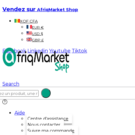
Vendez sur
AfriqMarket Shop
XOF CFA
EUR €
USD $
GBP £
Facebook
Linkedin
Youtube
Tiktok
Search
Aide
Centre d’assistance
Nous contacter
Suivre ma commande