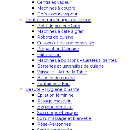
Centrales vapeur
Machines à coudre
Défroisseurs vapeur
Petit électroménager de cuisine
Petit déjeuner – Café
Machines à café à grain
Robots de cuisine
Cuisson et cuisine conviviale
Préparation Culinaire
Fait maison
Machines à boissons – Carafes filtrantes
Batteries et ustensiles de cuisine
Vaisselle – Art de la Table
Balance de cuisine
Fontaines à Eau
Beauté – Hygiène & Santé
Epilation féminine
Rasage masculin
Hygiène dentaire
Soin corps et visage
Soin, massage et bien-être
Pèse-Personnes