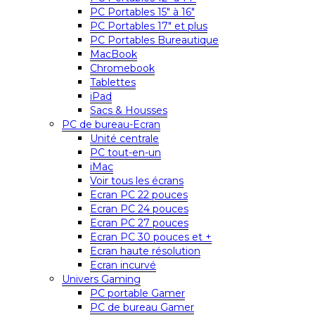
PC Portables 15″ à 16″
PC Portables 17″ et plus
PC Portables Bureautique
MacBook
Chromebook
Tablettes
iPad
Sacs & Housses
PC de bureau-Ecran
Unité centrale
PC tout-en-un
iMac
Voir tous les écrans
Ecran PC 22 pouces
Ecran PC 24 pouces
Ecran PC 27 pouces
Ecran PC 30 pouces et +
Ecran haute résolution
Ecran incurvé
Univers Gaming
PC portable Gamer
PC de bureau Gamer