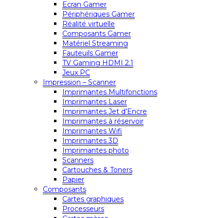
Ecran Gamer
Périphériques Gamer
Réalité virtuelle
Composants Gamer
Matériel Streaming
Fauteuils Gamer
TV Gaming HDMI 2.1
Jeux PC
Impression – Scanner
Imprimantes Multifonctions
Imprimantes Laser
Imprimantes Jet d’Encre
Imprimantes à réservoir
Imprimantes Wifi
Imprimantes 3D
Imprimantes photo
Scanners
Cartouches & Toners
Papier
Composants
Cartes graphiques
Processeurs