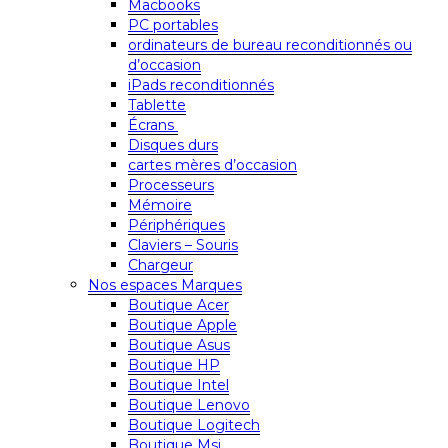
Macbooks
PC portables
ordinateurs de bureau reconditionnés ou
d’occasion
iPads reconditionnés
Tablette
Écrans
Disques durs
cartes mères d’occasion
Processeurs
Mémoire
Périphériques
Claviers – Souris
Chargeur
Nos espaces Marques
Boutique Acer
Boutique Apple
Boutique Asus
Boutique HP
Boutique Intel
Boutique Lenovo
Boutique Logitech
Boutique Msi