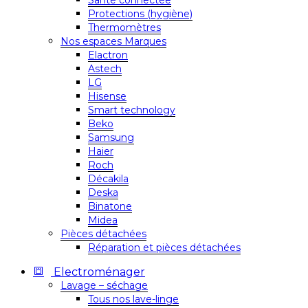
Santé connectée
Protections (hygiène)
Thermomètres
Nos espaces Marques
Elactron
Astech
LG
Hisense
Smart technology
Beko
Samsung
Haier
Roch
Décakila
Deska
Binatone
Midea
Pièces détachées
Réparation et pièces détachées
Electroménager
Lavage – séchage
Tous nos lave-linge