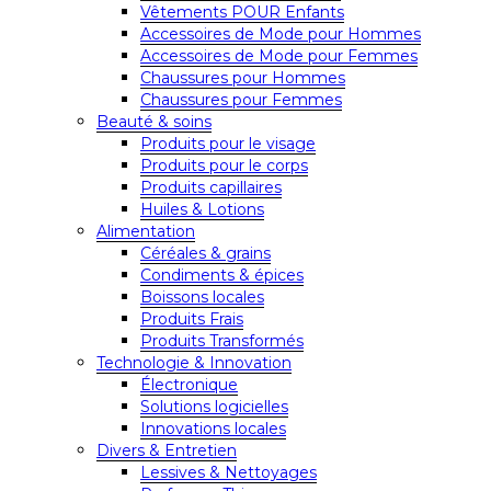
Vêtements POUR Enfants
Accessoires de Mode pour Hommes
Accessoires de Mode pour Femmes
Chaussures pour Hommes
Chaussures pour Femmes
Beauté & soins
Produits pour le visage
Produits pour le corps
Produits capillaires
Huiles & Lotions
Alimentation
Céréales & grains
Condiments & épices
Boissons locales
Produits Frais
Produits Transformés
Technologie & Innovation
Électronique
Solutions logicielles
Innovations locales
Divers & Entretien
Lessives & Nettoyages