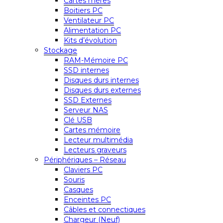
Cartes mères
Boitiers PC
Ventilateur PC
Alimentation PC
Kits d’évolution
Stockage
RAM-Mémoire PC
SSD internes
Disques durs internes
Disques durs externes
SSD Externes
Serveur NAS
Clé USB
Cartes mémoire
Lecteur multimédia
Lecteurs graveurs
Périphériques – Réseau
Claviers PC
Souris
Casques
Enceintes PC
Câbles et connectiques
Chargeur (Neuf)