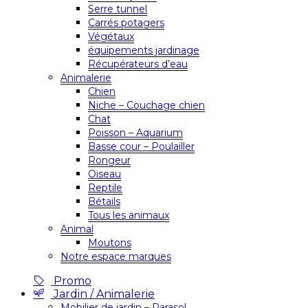
Serre tunnel
Carrés potagers
Végétaux
équipements jardinage
Récupérateurs d’eau
Animalerie
Chien
Niche – Couchage chien
Chat
Poisson – Aquarium
Basse cour – Poulailler
Rongeur
Oiseau
Reptile
Bétails
Tous les animaux
Animal
Moutons
Notre espace marques
Promo
Jardin / Animalerie
Mobilier de jardin – Parasol