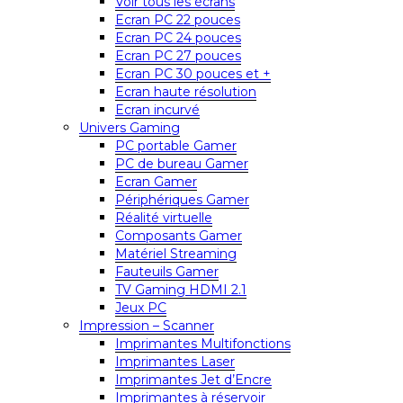
Voir tous les écrans
Ecran PC 22 pouces
Ecran PC 24 pouces
Ecran PC 27 pouces
Ecran PC 30 pouces et +
Ecran haute résolution
Ecran incurvé
Univers Gaming
PC portable Gamer
PC de bureau Gamer
Ecran Gamer
Périphériques Gamer
Réalité virtuelle
Composants Gamer
Matériel Streaming
Fauteuils Gamer
TV Gaming HDMI 2.1
Jeux PC
Impression – Scanner
Imprimantes Multifonctions
Imprimantes Laser
Imprimantes Jet d’Encre
Imprimantes à réservoir