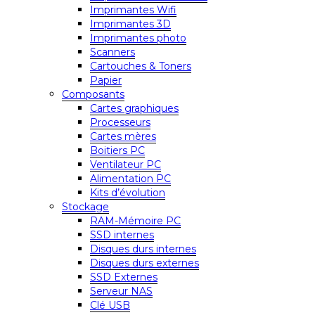
Imprimantes Wifi
Imprimantes 3D
Imprimantes photo
Scanners
Cartouches & Toners
Papier
Composants
Cartes graphiques
Processeurs
Cartes mères
Boitiers PC
Ventilateur PC
Alimentation PC
Kits d’évolution
Stockage
RAM-Mémoire PC
SSD internes
Disques durs internes
Disques durs externes
SSD Externes
Serveur NAS
Clé USB