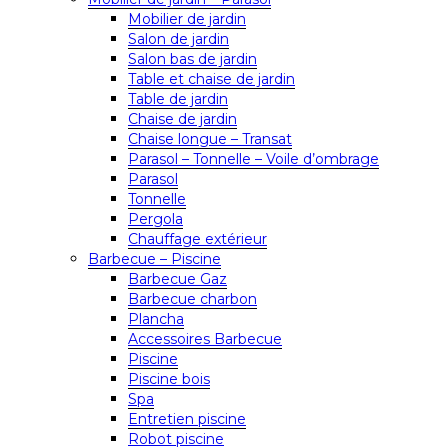
Mobilier de jardin
Salon de jardin
Salon bas de jardin
Table et chaise de jardin
Table de jardin
Chaise de jardin
Chaise longue – Transat
Parasol – Tonnelle – Voile d’ombrage
Parasol
Tonnelle
Pergola
Chauffage extérieur
Barbecue – Piscine
Barbecue Gaz
Barbecue charbon
Plancha
Accessoires Barbecue
Piscine
Piscine bois
Spa
Entretien piscine
Robot piscine