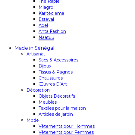
Thé Rapie
Miagro
Karitédiema
Esteval
Abel
Anta Fashion
Naatuu
Made in Sénégal
Artisanat
Sacs & Accessoires
Bijoux
Tissus & Pagnes
Chaussures
Œuvres D’Art
Décoration
Objets Décoratifs
Meubles
Textiles pour la maison
Articles de jardin
Mode
Vêtements pour Hommes
Vêtements pour Femmes