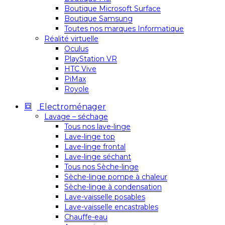
Boutique Microsoft Surface
Boutique Samsung
Toutes nos marques Informatique
Réalité virtuelle
Oculus
PlayStation VR
HTC Vive
PiMax
Royole
Electroménager
Lavage – séchage
Tous nos lave-linge
Lave-linge top
Lave-linge frontal
Lave-linge séchant
Tous nos Sèche-linge
Sèche-linge pompe à chaleur
Sèche-linge à condensation
Lave-vaisselle posables
Lave-vaisselle encastrables
Chauffe-eau