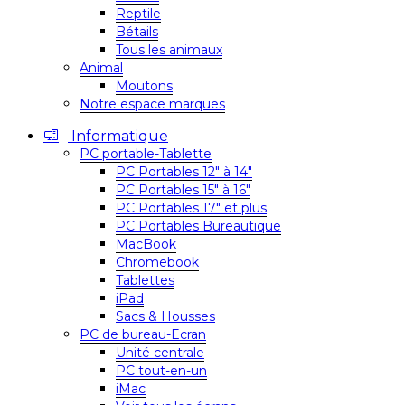
Reptile
Bétails
Tous les animaux
Animal
Moutons
Notre espace marques
Informatique
PC portable-Tablette
PC Portables 12″ à 14″
PC Portables 15″ à 16″
PC Portables 17″ et plus
PC Portables Bureautique
MacBook
Chromebook
Tablettes
iPad
Sacs & Housses
PC de bureau-Ecran
Unité centrale
PC tout-en-un
iMac