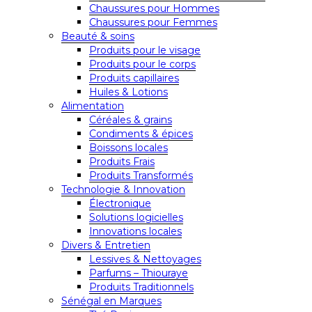
Chaussures pour Hommes
Chaussures pour Femmes
Beauté & soins
Produits pour le visage
Produits pour le corps
Produits capillaires
Huiles & Lotions
Alimentation
Céréales & grains
Condiments & épices
Boissons locales
Produits Frais
Produits Transformés
Technologie & Innovation
Électronique
Solutions logicielles
Innovations locales
Divers & Entretien
Lessives & Nettoyages
Parfums – Thiouraye
Produits Traditionnels
Sénégal en Marques