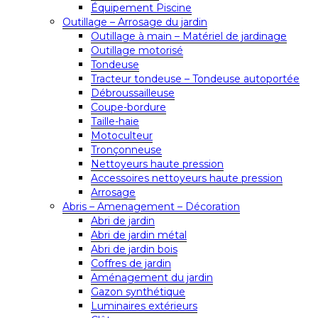
Équipement Piscine
Outillage – Arrosage du jardin
Outillage à main – Matériel de jardinage
Outillage motorisé
Tondeuse
Tracteur tondeuse – Tondeuse autoportée
Débroussailleuse
Coupe-bordure
Taille-haie
Motoculteur
Tronçonneuse
Nettoyeurs haute pression
Accessoires nettoyeurs haute pression
Arrosage
Abris – Amenagement – Décoration
Abri de jardin
Abri de jardin métal
Abri de jardin bois
Coffres de jardin
Aménagement du jardin
Gazon synthétique
Luminaires extérieurs