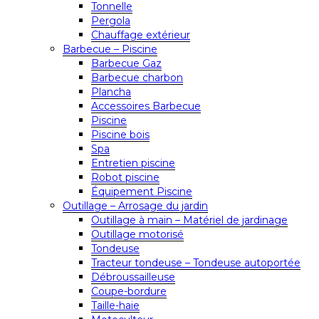
Tonnelle
Pergola
Chauffage extérieur
Barbecue – Piscine
Barbecue Gaz
Barbecue charbon
Plancha
Accessoires Barbecue
Piscine
Piscine bois
Spa
Entretien piscine
Robot piscine
Équipement Piscine
Outillage – Arrosage du jardin
Outillage à main – Matériel de jardinage
Outillage motorisé
Tondeuse
Tracteur tondeuse – Tondeuse autoportée
Débroussailleuse
Coupe-bordure
Taille-haie