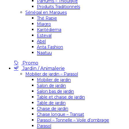
Parfums – Thiouraye
Produits Traditionnels
Sénégal en Marques
Thé Rapie
Miagro
Karitédiema
Esteval
Abel
Anta Fashion
Naatuu
Promo
Jardin / Animalerie
Mobilier de jardin – Parasol
Mobilier de jardin
Salon de jardin
Salon bas de jardin
Table et chaise de jardin
Table de jardin
Chaise de jardin
Chaise longue – Transat
Parasol – Tonnelle – Voile d’ombrage
Parasol