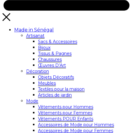
Made in Sénégal
Artisanat
Sacs & Accessoires
Bijoux
Tissus & Pagnes
Chaussures
Œuvres D’Art
Décoration
Objets Décoratifs
Meubles
Textiles pour la maison
Articles de jardin
Mode
Vêtements pour Hommes
Vêtements pour Femmes
Vêtements POUR Enfants
Accessoires de Mode pour Hommes
Accessoires de Mode pour Femmes