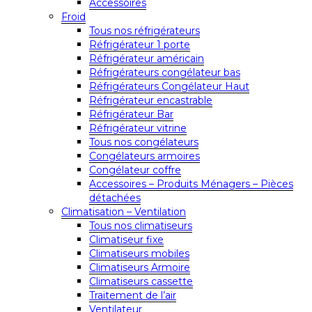
Accessoires
Froid
Tous nos réfrigérateurs
Réfrigérateur 1 porte
Réfrigérateur américain
Réfrigérateurs congélateur bas
Réfrigérateurs Congélateur Haut
Réfrigérateur encastrable
Réfrigérateur Bar
Réfrigérateur vitrine
Tous nos congélateurs
Congélateurs armoires
Congélateur coffre
Accessoires – Produits Ménagers – Pièces
détachées
Climatisation – Ventilation
Tous nos climatiseurs
Climatiseur fixe
Climatiseurs mobiles
Climatiseurs Armoire
Climatiseurs cassette
Traitement de l’air
Ventilateur