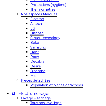
Santé connectée
Protections (hygiène)
Thermomètres
Nos espaces Marques
Elactron
Astech
LG
Hisense
Smart technology
Beko
Samsung
Haier
Roch
Décakila
Deska
Binatone
Midea
Pièces détachées
Réparation et pièces détachées
Electroménager
Lavage – séchage
Tous nos lave-linge