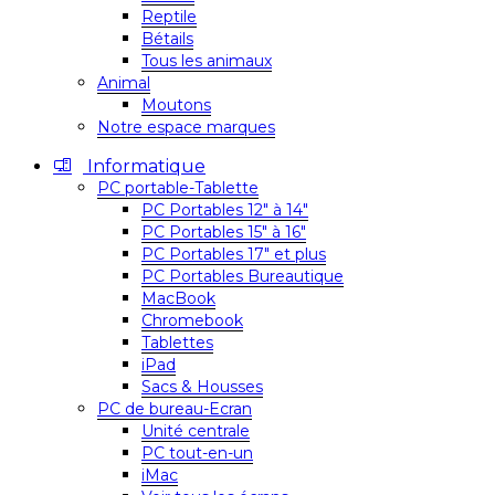
Reptile
Bétails
Tous les animaux
Animal
Moutons
Notre espace marques
Informatique
PC portable-Tablette
PC Portables 12″ à 14″
PC Portables 15″ à 16″
PC Portables 17″ et plus
PC Portables Bureautique
MacBook
Chromebook
Tablettes
iPad
Sacs & Housses
PC de bureau-Ecran
Unité centrale
PC tout-en-un
iMac