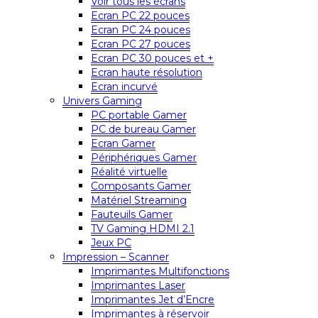
Voir tous les écrans
Ecran PC 22 pouces
Ecran PC 24 pouces
Ecran PC 27 pouces
Ecran PC 30 pouces et +
Ecran haute résolution
Ecran incurvé
Univers Gaming
PC portable Gamer
PC de bureau Gamer
Ecran Gamer
Périphériques Gamer
Réalité virtuelle
Composants Gamer
Matériel Streaming
Fauteuils Gamer
TV Gaming HDMI 2.1
Jeux PC
Impression – Scanner
Imprimantes Multifonctions
Imprimantes Laser
Imprimantes Jet d’Encre
Imprimantes à réservoir