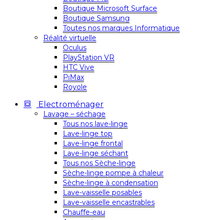
Boutique Microsoft Surface
Boutique Samsung
Toutes nos marques Informatique
Réalité virtuelle
Oculus
PlayStation VR
HTC Vive
PiMax
Royole
Electroménager
Lavage – séchage
Tous nos lave-linge
Lave-linge top
Lave-linge frontal
Lave-linge séchant
Tous nos Sèche-linge
Sèche-linge pompe à chaleur
Sèche-linge à condensation
Lave-vaisselle posables
Lave-vaisselle encastrables
Chauffe-eau