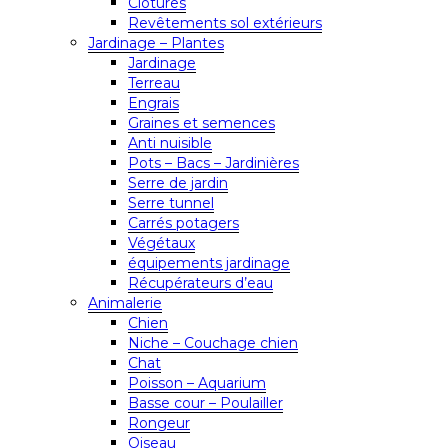
Clôtures
Revêtements sol extérieurs
Jardinage – Plantes
Jardinage
Terreau
Engrais
Graines et semences
Anti nuisible
Pots – Bacs – Jardinières
Serre de jardin
Serre tunnel
Carrés potagers
Végétaux
équipements jardinage
Récupérateurs d’eau
Animalerie
Chien
Niche – Couchage chien
Chat
Poisson – Aquarium
Basse cour – Poulailler
Rongeur
Oiseau