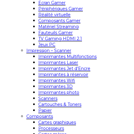
Ecran Gamer
Périphériques Gamer
Réalité virtuelle
Composants Gamer
Matériel Streaming
Fauteuils Gamer
TV Gaming HDMI 2.1
Jeux PC
Impression – Scanner
Imprimantes Multifonctions
Imprimantes Laser
Imprimantes Jet d’Encre
Imprimantes à réservoir
Imprimantes Wifi
Imprimantes 3D
Imprimantes photo
Scanners
Cartouches & Toners
Papier
Composants
Cartes graphiques
Processeurs