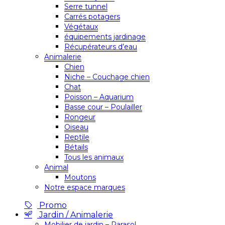
Serre tunnel
Carrés potagers
Végétaux
équipements jardinage
Récupérateurs d’eau
Animalerie
Chien
Niche – Couchage chien
Chat
Poisson – Aquarium
Basse cour – Poulailler
Rongeur
Oiseau
Reptile
Bétails
Tous les animaux
Animal
Moutons
Notre espace marques
Promo
Jardin / Animalerie
Mobilier de jardin – Parasol