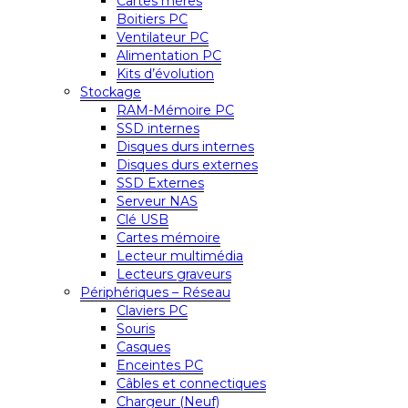
Cartes mères
Boitiers PC
Ventilateur PC
Alimentation PC
Kits d’évolution
Stockage
RAM-Mémoire PC
SSD internes
Disques durs internes
Disques durs externes
SSD Externes
Serveur NAS
Clé USB
Cartes mémoire
Lecteur multimédia
Lecteurs graveurs
Périphériques – Réseau
Claviers PC
Souris
Casques
Enceintes PC
Câbles et connectiques
Chargeur (Neuf)