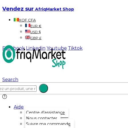
Vendez sur
AfriqMarket Shop
XOF CFA
EUR €
USD $
GBP £
Facebook
Linkedin
Youtube
Tiktok
Search
Aide
Centre d’assistance
Nous contacter
Suivre ma commande