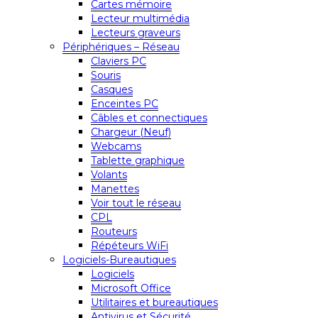
Cartes mémoire
Lecteur multimédia
Lecteurs graveurs
Périphériques – Réseau
Claviers PC
Souris
Casques
Enceintes PC
Câbles et connectiques
Chargeur (Neuf)
Webcams
Tablette graphique
Volants
Manettes
Voir tout le réseau
CPL
Routeurs
Répéteurs WiFi
Logiciels-Bureautiques
Logiciels
Microsoft Office
Utilitaires et bureautiques
Antivirus et Sécurité