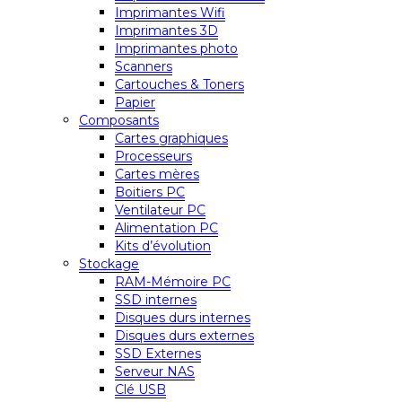
Imprimantes Wifi
Imprimantes 3D
Imprimantes photo
Scanners
Cartouches & Toners
Papier
Composants
Cartes graphiques
Processeurs
Cartes mères
Boitiers PC
Ventilateur PC
Alimentation PC
Kits d’évolution
Stockage
RAM-Mémoire PC
SSD internes
Disques durs internes
Disques durs externes
SSD Externes
Serveur NAS
Clé USB