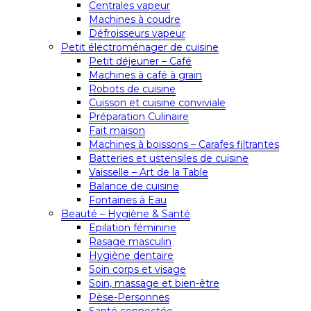
Centrales vapeur
Machines à coudre
Défroisseurs vapeur
Petit électroménager de cuisine
Petit déjeuner – Café
Machines à café à grain
Robots de cuisine
Cuisson et cuisine conviviale
Préparation Culinaire
Fait maison
Machines à boissons – Carafes filtrantes
Batteries et ustensiles de cuisine
Vaisselle – Art de la Table
Balance de cuisine
Fontaines à Eau
Beauté – Hygiène & Santé
Epilation féminine
Rasage masculin
Hygiène dentaire
Soin corps et visage
Soin, massage et bien-être
Pèse-Personnes