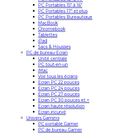
PC Portables 15″ à 16″
PC Portables 17″ et plus
PC Portables Bureautique
MacBook
Chromebook
Tablettes
iPad
Sacs & Housses
PC de bureau-Ecran
Unité centrale
PC tout-en-un
iMac
Voir tous les écrans
Ecran PC 22 pouces
Ecran PC 24 pouces
Ecran PC 27 pouces
Ecran PC 30 pouces et +
Ecran haute résolution
Ecran incurvé
Univers Gaming
PC portable Gamer
PC de bureau Gamer