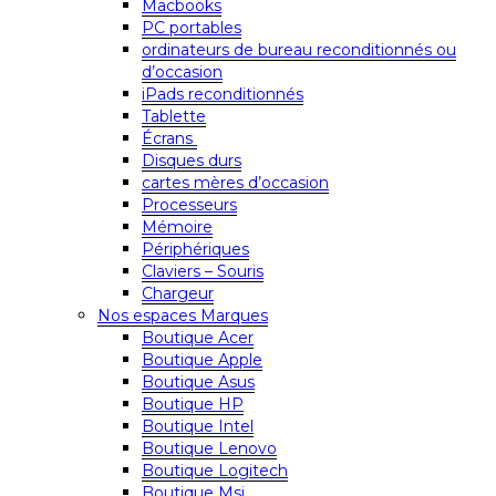
Macbooks
PC portables
ordinateurs de bureau reconditionnés ou
d’occasion
iPads reconditionnés
Tablette
Écrans
Disques durs
cartes mères d’occasion
Processeurs
Mémoire
Périphériques
Claviers – Souris
Chargeur
Nos espaces Marques
Boutique Acer
Boutique Apple
Boutique Asus
Boutique HP
Boutique Intel
Boutique Lenovo
Boutique Logitech
Boutique Msi