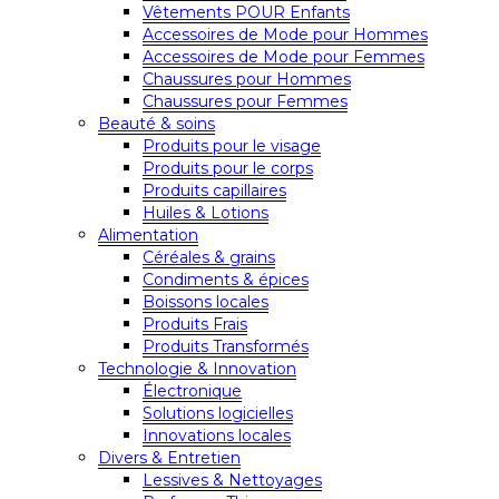
Vêtements POUR Enfants
Accessoires de Mode pour Hommes
Accessoires de Mode pour Femmes
Chaussures pour Hommes
Chaussures pour Femmes
Beauté & soins
Produits pour le visage
Produits pour le corps
Produits capillaires
Huiles & Lotions
Alimentation
Céréales & grains
Condiments & épices
Boissons locales
Produits Frais
Produits Transformés
Technologie & Innovation
Électronique
Solutions logicielles
Innovations locales
Divers & Entretien
Lessives & Nettoyages