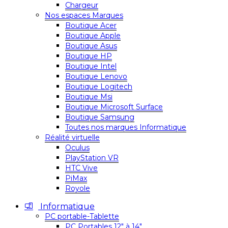
Chargeur
Nos espaces Marques
Boutique Acer
Boutique Apple
Boutique Asus
Boutique HP
Boutique Intel
Boutique Lenovo
Boutique Logitech
Boutique Msi
Boutique Microsoft Surface
Boutique Samsung
Toutes nos marques Informatique
Réalité virtuelle
Oculus
PlayStation VR
HTC Vive
PiMax
Royole
Informatique
PC portable-Tablette
PC Portables 12″ à 14″