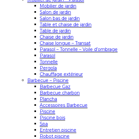
Mobilier de jardin
Salon de jardin
Salon bas de jardin
Table et chaise de jardin
Table de jardin
Chaise de jardin
Chaise longue – Transat
Parasol – Tonnelle – Voile d’ombrage
Parasol
Tonnelle
Pergola
Chauffage extérieur
Barbecue – Piscine
Barbecue Gaz
Barbecue charbon
Plancha
Accessoires Barbecue
Piscine
Piscine bois
Spa
Entretien piscine
Robot piscine