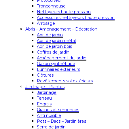
Motoculteur
Tronçonneuse
Nettoyeurs haute pression
Accessoires nettoyeurs haute pression
Arrosage
Abris – Amenagement – Décoration
Abri de jardin
Abri de jardin métal
Abri de jardin bois
Coffres de jardin
Aménagement du jardin
Gazon synthétique
Luminaires extérieurs
Clôtures
Revêtements sol extérieurs
Jardinage – Plantes
Jardinage
Terreau
Engrais
Graines et semences
Anti nuisible
Pots – Bacs – Jardinières
Serre de jardin