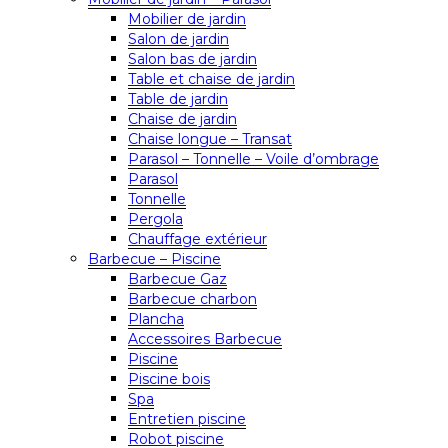
Mobilier de jardin
Salon de jardin
Salon bas de jardin
Table et chaise de jardin
Table de jardin
Chaise de jardin
Chaise longue – Transat
Parasol – Tonnelle – Voile d’ombrage
Parasol
Tonnelle
Pergola
Chauffage extérieur
Barbecue – Piscine
Barbecue Gaz
Barbecue charbon
Plancha
Accessoires Barbecue
Piscine
Piscine bois
Spa
Entretien piscine
Robot piscine