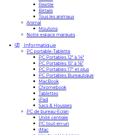
Reptile
Bétails
Tous les animaux
Animal
Moutons
Notre espace marques
Informatique
PC portable-Tablette
PC Portables 12″ à 14″
PC Portables 15″ à 16″
PC Portables 17″ et plus
PC Portables Bureautique
MacBook
Chromebook
Tablettes
iPad
Sacs & Housses
PC de bureau-Ecran
Unité centrale
PC tout-en-un
iMac