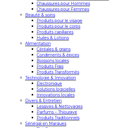
Chaussures pour Hommes
Chaussures pour Femmes
Beauté & soins
Produits pour le visage
Produits pour le corps
Produits capillaires
Huiles & Lotions
Alimentation
Céréales & grains
Condiments & épices
Boissons locales
Produits Frais
Produits Transformés
Technologie & Innovation
Électronique
Solutions logicielles
Innovations locales
Divers & Entretien
Lessives & Nettoyages
Parfums – Thiouraye
Produits Traditionnels
Sénégal en Marques