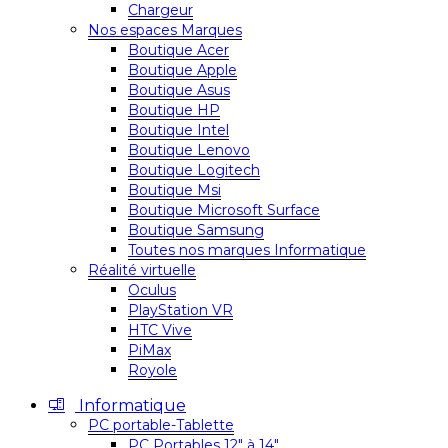
Chargeur
Nos espaces Marques
Boutique Acer
Boutique Apple
Boutique Asus
Boutique HP
Boutique Intel
Boutique Lenovo
Boutique Logitech
Boutique Msi
Boutique Microsoft Surface
Boutique Samsung
Toutes nos marques Informatique
Réalité virtuelle
Oculus
PlayStation VR
HTC Vive
PiMax
Royole
Informatique
PC portable-Tablette
PC Portables 12″ à 14″