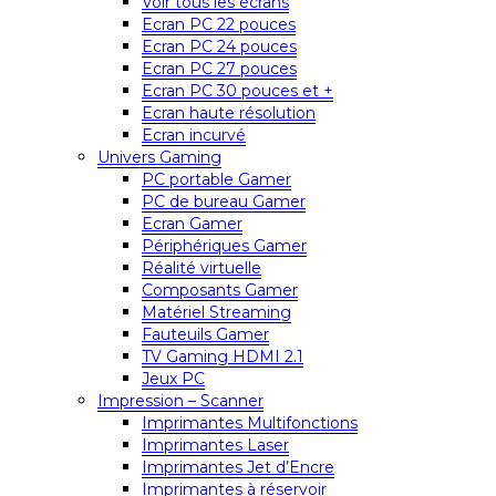
Voir tous les écrans
Ecran PC 22 pouces
Ecran PC 24 pouces
Ecran PC 27 pouces
Ecran PC 30 pouces et +
Ecran haute résolution
Ecran incurvé
Univers Gaming
PC portable Gamer
PC de bureau Gamer
Ecran Gamer
Périphériques Gamer
Réalité virtuelle
Composants Gamer
Matériel Streaming
Fauteuils Gamer
TV Gaming HDMI 2.1
Jeux PC
Impression – Scanner
Imprimantes Multifonctions
Imprimantes Laser
Imprimantes Jet d’Encre
Imprimantes à réservoir