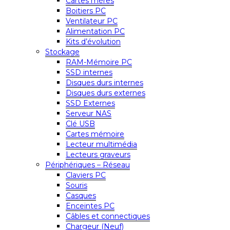
Cartes mères
Boitiers PC
Ventilateur PC
Alimentation PC
Kits d’évolution
Stockage
RAM-Mémoire PC
SSD internes
Disques durs internes
Disques durs externes
SSD Externes
Serveur NAS
Clé USB
Cartes mémoire
Lecteur multimédia
Lecteurs graveurs
Périphériques – Réseau
Claviers PC
Souris
Casques
Enceintes PC
Câbles et connectiques
Chargeur (Neuf)