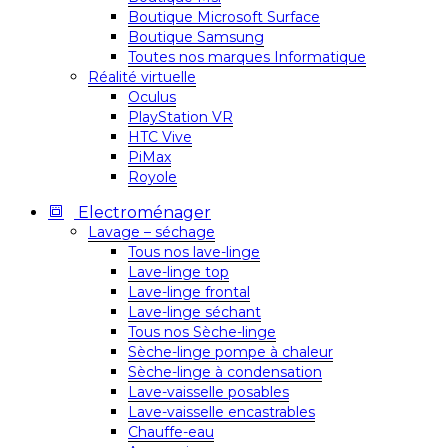
Boutique Microsoft Surface
Boutique Samsung
Toutes nos marques Informatique
Réalité virtuelle
Oculus
PlayStation VR
HTC Vive
PiMax
Royole
Electroménager
Lavage – séchage
Tous nos lave-linge
Lave-linge top
Lave-linge frontal
Lave-linge séchant
Tous nos Sèche-linge
Sèche-linge pompe à chaleur
Sèche-linge à condensation
Lave-vaisselle posables
Lave-vaisselle encastrables
Chauffe-eau