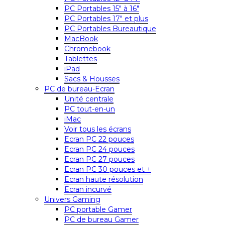
PC Portables 15″ à 16″
PC Portables 17″ et plus
PC Portables Bureautique
MacBook
Chromebook
Tablettes
iPad
Sacs & Housses
PC de bureau-Ecran
Unité centrale
PC tout-en-un
iMac
Voir tous les écrans
Ecran PC 22 pouces
Ecran PC 24 pouces
Ecran PC 27 pouces
Ecran PC 30 pouces et +
Ecran haute résolution
Ecran incurvé
Univers Gaming
PC portable Gamer
PC de bureau Gamer