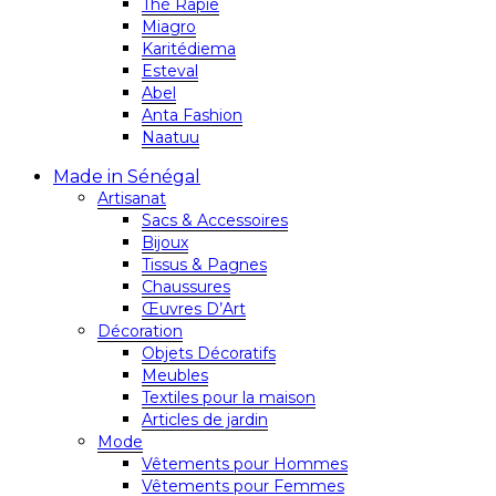
Thé Rapie
Miagro
Karitédiema
Esteval
Abel
Anta Fashion
Naatuu
Made in Sénégal
Artisanat
Sacs & Accessoires
Bijoux
Tissus & Pagnes
Chaussures
Œuvres D’Art
Décoration
Objets Décoratifs
Meubles
Textiles pour la maison
Articles de jardin
Mode
Vêtements pour Hommes
Vêtements pour Femmes