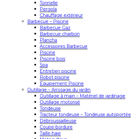
Tonnelle
Pergola
Chauffage extérieur
Barbecue – Piscine
Barbecue Gaz
Barbecue charbon
Plancha
Accessoires Barbecue
Piscine
Piscine bois
Spa
Entretien piscine
Robot piscine
Équipement Piscine
Outillage – Arrosage du jardin
Outillage à main – Matériel de jardinage
Outillage motorisé
Tondeuse
Tracteur tondeuse – Tondeuse autoportée
Débroussailleuse
Coupe-bordure
Taille-haie