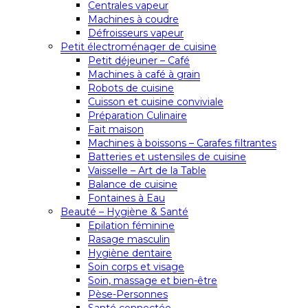
Centrales vapeur
Machines à coudre
Défroisseurs vapeur
Petit électroménager de cuisine
Petit déjeuner – Café
Machines à café à grain
Robots de cuisine
Cuisson et cuisine conviviale
Préparation Culinaire
Fait maison
Machines à boissons – Carafes filtrantes
Batteries et ustensiles de cuisine
Vaisselle – Art de la Table
Balance de cuisine
Fontaines à Eau
Beauté – Hygiène & Santé
Epilation féminine
Rasage masculin
Hygiène dentaire
Soin corps et visage
Soin, massage et bien-être
Pèse-Personnes