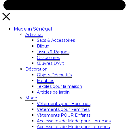
Made in Sénégal
Artisanat
Sacs & Accessoires
Bijoux
Tissus & Pagnes
Chaussures
Œuvres D’Art
Décoration
Objets Décoratifs
Meubles
Textiles pour la maison
Articles de jardin
Mode
Vêtements pour Hommes
Vêtements pour Femmes
Vêtements POUR Enfants
Accessoires de Mode pour Hommes
Accessoires de Mode pour Femmes