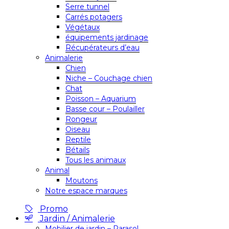
Serre tunnel
Carrés potagers
Végétaux
équipements jardinage
Récupérateurs d’eau
Animalerie
Chien
Niche – Couchage chien
Chat
Poisson – Aquarium
Basse cour – Poulailler
Rongeur
Oiseau
Reptile
Bétails
Tous les animaux
Animal
Moutons
Notre espace marques
Promo
Jardin / Animalerie
Mobilier de jardin – Parasol