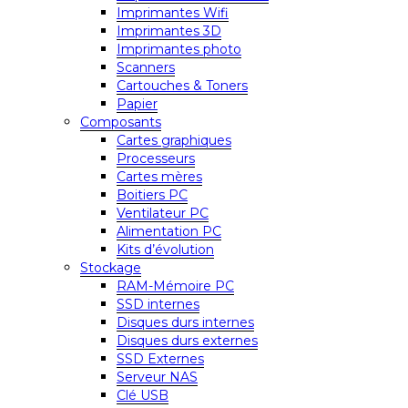
Imprimantes Wifi
Imprimantes 3D
Imprimantes photo
Scanners
Cartouches & Toners
Papier
Composants
Cartes graphiques
Processeurs
Cartes mères
Boitiers PC
Ventilateur PC
Alimentation PC
Kits d’évolution
Stockage
RAM-Mémoire PC
SSD internes
Disques durs internes
Disques durs externes
SSD Externes
Serveur NAS
Clé USB