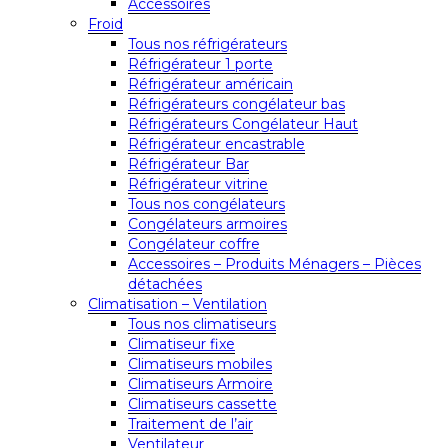
Accessoires
Froid
Tous nos réfrigérateurs
Réfrigérateur 1 porte
Réfrigérateur américain
Réfrigérateurs congélateur bas
Réfrigérateurs Congélateur Haut
Réfrigérateur encastrable
Réfrigérateur Bar
Réfrigérateur vitrine
Tous nos congélateurs
Congélateurs armoires
Congélateur coffre
Accessoires – Produits Ménagers – Pièces
détachées
Climatisation – Ventilation
Tous nos climatiseurs
Climatiseur fixe
Climatiseurs mobiles
Climatiseurs Armoire
Climatiseurs cassette
Traitement de l’air
Ventilateur