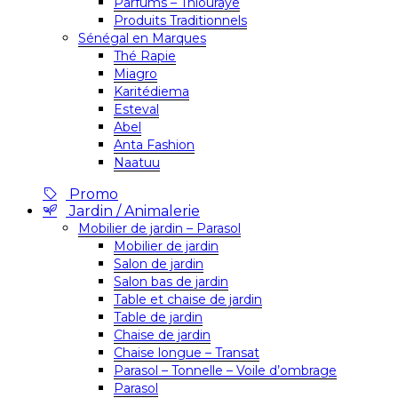
Parfums – Thiouraye
Produits Traditionnels
Sénégal en Marques
Thé Rapie
Miagro
Karitédiema
Esteval
Abel
Anta Fashion
Naatuu
Promo
Jardin / Animalerie
Mobilier de jardin – Parasol
Mobilier de jardin
Salon de jardin
Salon bas de jardin
Table et chaise de jardin
Table de jardin
Chaise de jardin
Chaise longue – Transat
Parasol – Tonnelle – Voile d’ombrage
Parasol