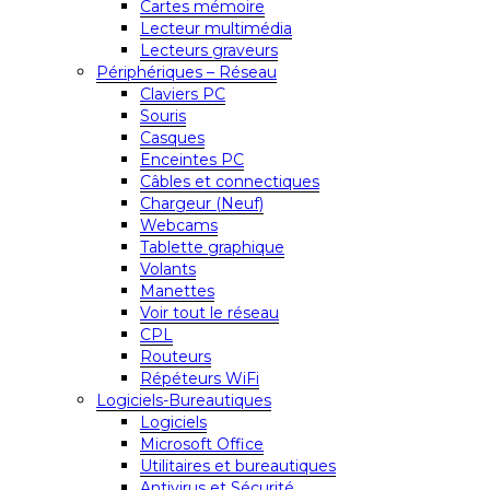
Cartes mémoire
Lecteur multimédia
Lecteurs graveurs
Périphériques – Réseau
Claviers PC
Souris
Casques
Enceintes PC
Câbles et connectiques
Chargeur (Neuf)
Webcams
Tablette graphique
Volants
Manettes
Voir tout le réseau
CPL
Routeurs
Répéteurs WiFi
Logiciels-Bureautiques
Logiciels
Microsoft Office
Utilitaires et bureautiques
Antivirus et Sécurité