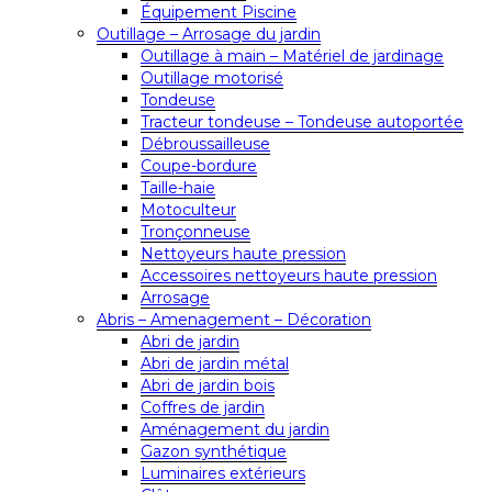
Équipement Piscine
Outillage – Arrosage du jardin
Outillage à main – Matériel de jardinage
Outillage motorisé
Tondeuse
Tracteur tondeuse – Tondeuse autoportée
Débroussailleuse
Coupe-bordure
Taille-haie
Motoculteur
Tronçonneuse
Nettoyeurs haute pression
Accessoires nettoyeurs haute pression
Arrosage
Abris – Amenagement – Décoration
Abri de jardin
Abri de jardin métal
Abri de jardin bois
Coffres de jardin
Aménagement du jardin
Gazon synthétique
Luminaires extérieurs