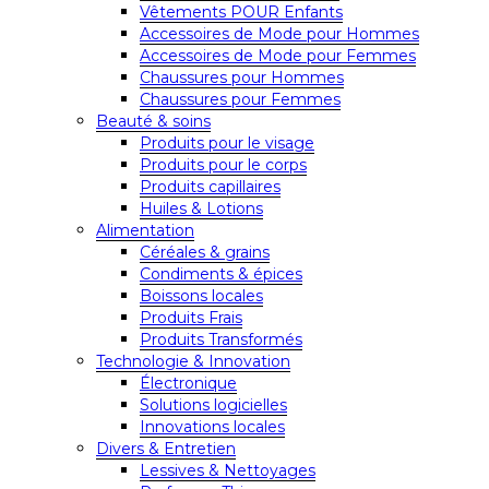
Vêtements POUR Enfants
Accessoires de Mode pour Hommes
Accessoires de Mode pour Femmes
Chaussures pour Hommes
Chaussures pour Femmes
Beauté & soins
Produits pour le visage
Produits pour le corps
Produits capillaires
Huiles & Lotions
Alimentation
Céréales & grains
Condiments & épices
Boissons locales
Produits Frais
Produits Transformés
Technologie & Innovation
Électronique
Solutions logicielles
Innovations locales
Divers & Entretien
Lessives & Nettoyages