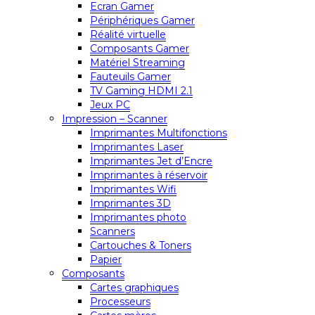
Ecran Gamer
Périphériques Gamer
Réalité virtuelle
Composants Gamer
Matériel Streaming
Fauteuils Gamer
TV Gaming HDMI 2.1
Jeux PC
Impression – Scanner
Imprimantes Multifonctions
Imprimantes Laser
Imprimantes Jet d’Encre
Imprimantes à réservoir
Imprimantes Wifi
Imprimantes 3D
Imprimantes photo
Scanners
Cartouches & Toners
Papier
Composants
Cartes graphiques
Processeurs