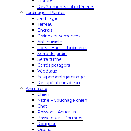
Clôtures
Revêtements sol extérieurs
Jardinage – Plantes
Jardinage
Terreau
Engrais
Graines et semences
Anti nuisible
Pots – Bacs – Jardinières
Serre de jardin
Serre tunnel
Carrés potagers
Végétaux
équipements jardinage
Récupérateurs d’eau
Animalerie
Chien
Niche – Couchage chien
Chat
Poisson – Aquarium
Basse cour – Poulailler
Rongeur
Oiseau