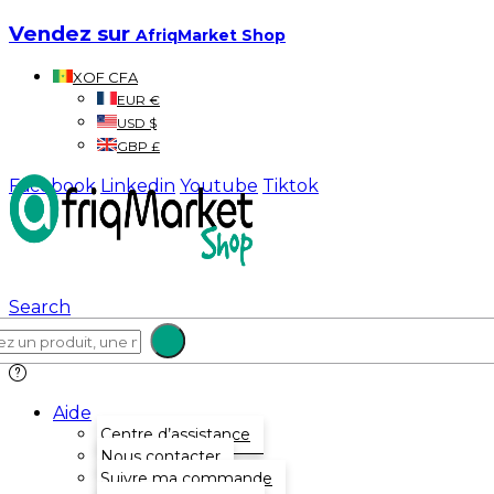
Vendez sur
AfriqMarket Shop
XOF CFA
EUR €
USD $
GBP £
Facebook
Linkedin
Youtube
Tiktok
Search
Aide
Centre d’assistance
Nous contacter
Suivre ma commande