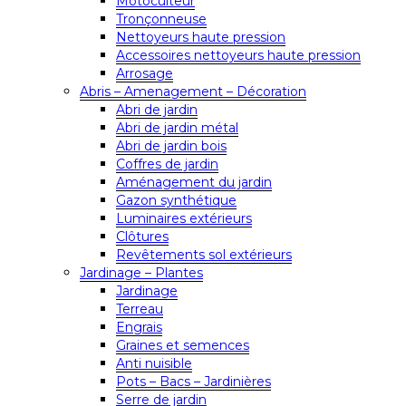
Motoculteur
Tronçonneuse
Nettoyeurs haute pression
Accessoires nettoyeurs haute pression
Arrosage
Abris – Amenagement – Décoration
Abri de jardin
Abri de jardin métal
Abri de jardin bois
Coffres de jardin
Aménagement du jardin
Gazon synthétique
Luminaires extérieurs
Clôtures
Revêtements sol extérieurs
Jardinage – Plantes
Jardinage
Terreau
Engrais
Graines et semences
Anti nuisible
Pots – Bacs – Jardinières
Serre de jardin