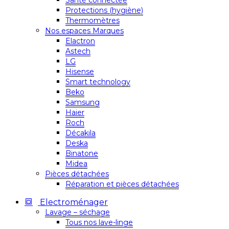
Santé connectée
Protections (hygiène)
Thermomètres
Nos espaces Marques
Elactron
Astech
LG
Hisense
Smart technology
Beko
Samsung
Haier
Roch
Décakila
Deska
Binatone
Midea
Pièces détachées
Réparation et pièces détachées
Electroménager
Lavage – séchage
Tous nos lave-linge