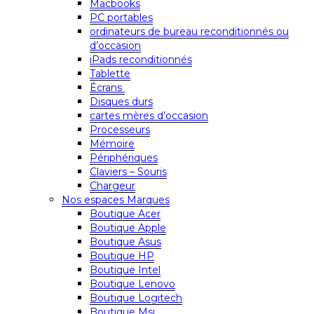
Macbooks
PC portables
ordinateurs de bureau reconditionnés ou
d’occasion
iPads reconditionnés
Tablette
Écrans
Disques durs
cartes mères d’occasion
Processeurs
Mémoire
Périphériques
Claviers – Souris
Chargeur
Nos espaces Marques
Boutique Acer
Boutique Apple
Boutique Asus
Boutique HP
Boutique Intel
Boutique Lenovo
Boutique Logitech
Boutique Msi