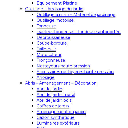
Équipement Piscine
Outillage – Arrosage du jardin
Outillage à main – Matériel de jardinage
Outillage motorisé
Tondeuse
Tracteur tondeuse – Tondeuse autoportée
Débroussailleuse
Coupe-bordure
Taille-haie
Motoculteur
Tronçonneuse
Nettoyeurs haute pression
Accessoires nettoyeurs haute pression
Arrosage
Abris – Amenagement – Décoration
Abri de jardin
Abri de jardin métal
Abri de jardin bois
Coffres de jardin
Aménagement du jardin
Gazon synthétique
Luminaires extérieurs