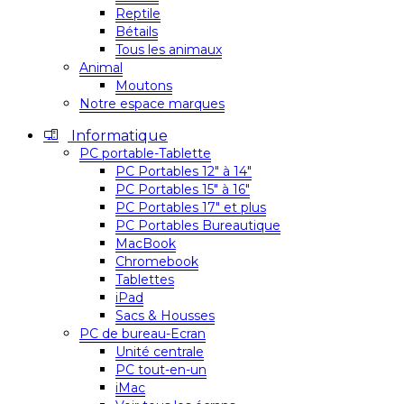
Reptile
Bétails
Tous les animaux
Animal
Moutons
Notre espace marques
Informatique
PC portable-Tablette
PC Portables 12″ à 14″
PC Portables 15″ à 16″
PC Portables 17″ et plus
PC Portables Bureautique
MacBook
Chromebook
Tablettes
iPad
Sacs & Housses
PC de bureau-Ecran
Unité centrale
PC tout-en-un
iMac