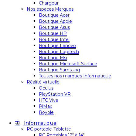
Chargeur
Nos espaces Marques
Boutique Acer
Boutique Apple
Boutique Asus
Boutique HP
Boutique Intel
Boutique Lenovo
Boutique Logitech
Boutique Msi
Boutique Microsoft Surface
Boutique Samsung
Toutes nos marques Informatique
Réalité virtuelle
Oculus
PlayStation VR
HTC Vive
PiMax
Royole
Informatique
PC portable-Tablette
PC Portables 12″ à 14″