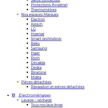
Santé connectée
Protections (hygiène)
Thermomètres
Nos espaces Marques
Elactron
Astech
LG
Hisense
Smart technology
Beko
Samsung
Haier
Roch
Décakila
Deska
Binatone
Midea
Pièces détachées
Réparation et pièces détachées
Electroménager
Lavage – séchage
Tous nos lave-linge