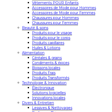
Vêtements POUR Enfants
Accessoires de Mode pour Hommes
Accessoires de Mode pour Femmes
Chaussures pour Hommes
Chaussures pour Femmes
Beauté & soins
Produits pour le visage
Produits pour le corps
Produits capillaires
Huiles & Lotions
Alimentation
Céréales & grains
Condiments & épices
Boissons locales
Produits Frais
Produits Transformés
Technologie & Innovation
Électronique
Solutions logicielles
Innovations locales
Divers & Entretien
Lessives & Nettoyages