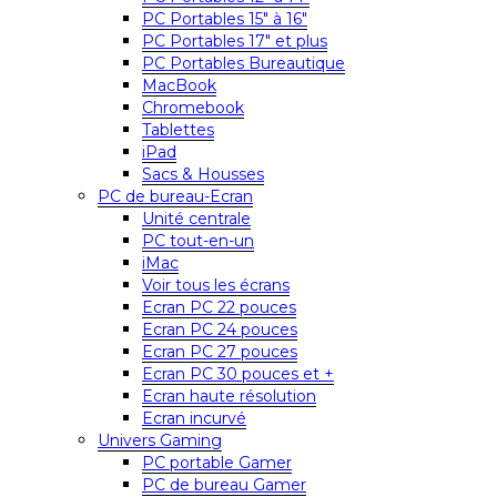
PC Portables 15″ à 16″
PC Portables 17″ et plus
PC Portables Bureautique
MacBook
Chromebook
Tablettes
iPad
Sacs & Housses
PC de bureau-Ecran
Unité centrale
PC tout-en-un
iMac
Voir tous les écrans
Ecran PC 22 pouces
Ecran PC 24 pouces
Ecran PC 27 pouces
Ecran PC 30 pouces et +
Ecran haute résolution
Ecran incurvé
Univers Gaming
PC portable Gamer
PC de bureau Gamer