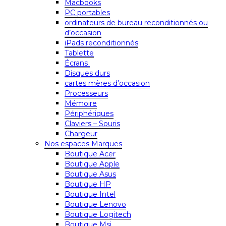
Macbooks
PC portables
ordinateurs de bureau reconditionnés ou
d’occasion
iPads reconditionnés
Tablette
Écrans
Disques durs
cartes mères d’occasion
Processeurs
Mémoire
Périphériques
Claviers – Souris
Chargeur
Nos espaces Marques
Boutique Acer
Boutique Apple
Boutique Asus
Boutique HP
Boutique Intel
Boutique Lenovo
Boutique Logitech
Boutique Msi