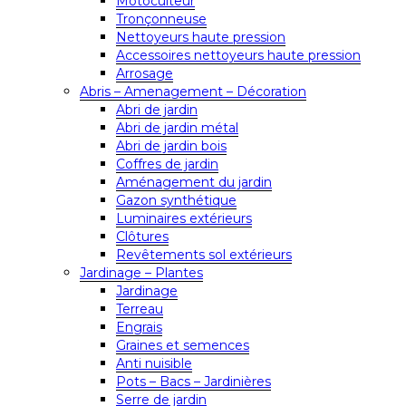
Motoculteur
Tronçonneuse
Nettoyeurs haute pression
Accessoires nettoyeurs haute pression
Arrosage
Abris – Amenagement – Décoration
Abri de jardin
Abri de jardin métal
Abri de jardin bois
Coffres de jardin
Aménagement du jardin
Gazon synthétique
Luminaires extérieurs
Clôtures
Revêtements sol extérieurs
Jardinage – Plantes
Jardinage
Terreau
Engrais
Graines et semences
Anti nuisible
Pots – Bacs – Jardinières
Serre de jardin