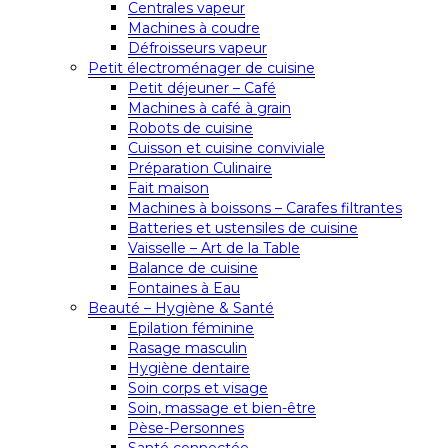
Centrales vapeur
Machines à coudre
Défroisseurs vapeur
Petit électroménager de cuisine
Petit déjeuner – Café
Machines à café à grain
Robots de cuisine
Cuisson et cuisine conviviale
Préparation Culinaire
Fait maison
Machines à boissons – Carafes filtrantes
Batteries et ustensiles de cuisine
Vaisselle – Art de la Table
Balance de cuisine
Fontaines à Eau
Beauté – Hygiène & Santé
Epilation féminine
Rasage masculin
Hygiène dentaire
Soin corps et visage
Soin, massage et bien-être
Pèse-Personnes