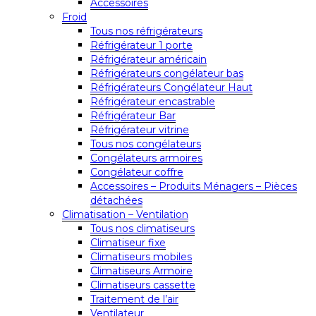
Accessoires
Froid
Tous nos réfrigérateurs
Réfrigérateur 1 porte
Réfrigérateur américain
Réfrigérateurs congélateur bas
Réfrigérateurs Congélateur Haut
Réfrigérateur encastrable
Réfrigérateur Bar
Réfrigérateur vitrine
Tous nos congélateurs
Congélateurs armoires
Congélateur coffre
Accessoires – Produits Ménagers – Pièces
détachées
Climatisation – Ventilation
Tous nos climatiseurs
Climatiseur fixe
Climatiseurs mobiles
Climatiseurs Armoire
Climatiseurs cassette
Traitement de l’air
Ventilateur