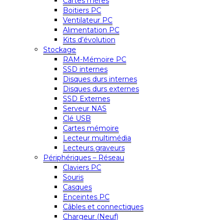
Cartes mères
Boitiers PC
Ventilateur PC
Alimentation PC
Kits d’évolution
Stockage
RAM-Mémoire PC
SSD internes
Disques durs internes
Disques durs externes
SSD Externes
Serveur NAS
Clé USB
Cartes mémoire
Lecteur multimédia
Lecteurs graveurs
Périphériques – Réseau
Claviers PC
Souris
Casques
Enceintes PC
Câbles et connectiques
Chargeur (Neuf)