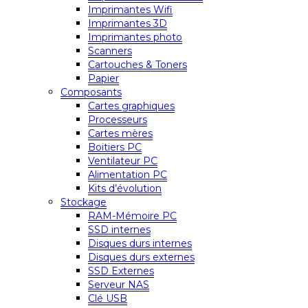
Imprimantes Wifi
Imprimantes 3D
Imprimantes photo
Scanners
Cartouches & Toners
Papier
Composants
Cartes graphiques
Processeurs
Cartes mères
Boitiers PC
Ventilateur PC
Alimentation PC
Kits d’évolution
Stockage
RAM-Mémoire PC
SSD internes
Disques durs internes
Disques durs externes
SSD Externes
Serveur NAS
Clé USB