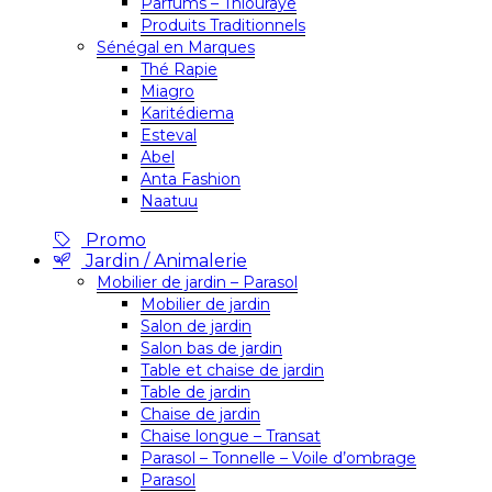
Parfums – Thiouraye
Produits Traditionnels
Sénégal en Marques
Thé Rapie
Miagro
Karitédiema
Esteval
Abel
Anta Fashion
Naatuu
Promo
Jardin / Animalerie
Mobilier de jardin – Parasol
Mobilier de jardin
Salon de jardin
Salon bas de jardin
Table et chaise de jardin
Table de jardin
Chaise de jardin
Chaise longue – Transat
Parasol – Tonnelle – Voile d’ombrage
Parasol