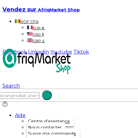
Vendez sur
AfriqMarket Shop
XOF CFA
EUR €
USD $
GBP £
Facebook
Linkedin
Youtube
Tiktok
Search
Aide
Centre d’assistance
Nous contacter
Suivre ma commande