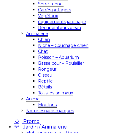
Serre tunnel
Carrés potagers
Végétaux
équipements jardinage
Récupérateurs d’eau
Animalerie
Chien
Niche – Couchage chien
Chat
Poisson – Aquarium
Basse cour – Poulailler
Rongeur
Oiseau
Reptile
Bétails
Tous les animaux
Animal
Moutons
Notre espace marques
Promo
Jardin / Animalerie
Mobilier de jardin – Parasol