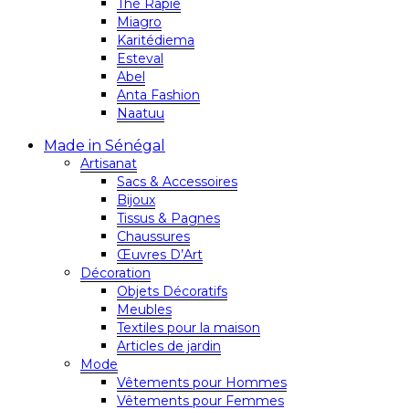
Thé Rapie
Miagro
Karitédiema
Esteval
Abel
Anta Fashion
Naatuu
Made in Sénégal
Artisanat
Sacs & Accessoires
Bijoux
Tissus & Pagnes
Chaussures
Œuvres D’Art
Décoration
Objets Décoratifs
Meubles
Textiles pour la maison
Articles de jardin
Mode
Vêtements pour Hommes
Vêtements pour Femmes