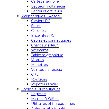
Cartes mémoire
Lecteur multimédia
Lecteurs graveurs
Périphériques – Réseau
Claviers PC
Souris
Casques
Enceintes PC
Câbles et connectiques
Chargeur (Neuf)
Webcams
Tablette graphique
Volants
Manettes
Voir tout le réseau
CPL
Routeurs
Répéteurs WiFi
Logiciels-Bureautiques
Logiciels
Microsoft Office
Utilitaires et bureautiques
Antivirus et Sécurité