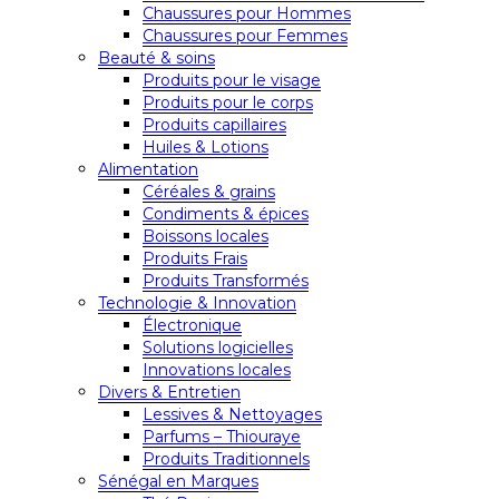
Chaussures pour Hommes
Chaussures pour Femmes
Beauté & soins
Produits pour le visage
Produits pour le corps
Produits capillaires
Huiles & Lotions
Alimentation
Céréales & grains
Condiments & épices
Boissons locales
Produits Frais
Produits Transformés
Technologie & Innovation
Électronique
Solutions logicielles
Innovations locales
Divers & Entretien
Lessives & Nettoyages
Parfums – Thiouraye
Produits Traditionnels
Sénégal en Marques