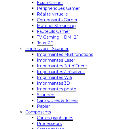
Ecran Gamer
Périphériques Gamer
Réalité virtuelle
Composants Gamer
Matériel Streaming
Fauteuils Gamer
TV Gaming HDMI 2.1
Jeux PC
Impression – Scanner
Imprimantes Multifonctions
Imprimantes Laser
Imprimantes Jet d’Encre
Imprimantes à réservoir
Imprimantes Wifi
Imprimantes 3D
Imprimantes photo
Scanners
Cartouches & Toners
Papier
Composants
Cartes graphiques
Processeurs