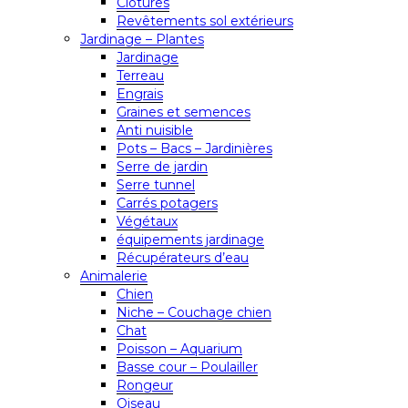
Clôtures
Revêtements sol extérieurs
Jardinage – Plantes
Jardinage
Terreau
Engrais
Graines et semences
Anti nuisible
Pots – Bacs – Jardinières
Serre de jardin
Serre tunnel
Carrés potagers
Végétaux
équipements jardinage
Récupérateurs d’eau
Animalerie
Chien
Niche – Couchage chien
Chat
Poisson – Aquarium
Basse cour – Poulailler
Rongeur
Oiseau