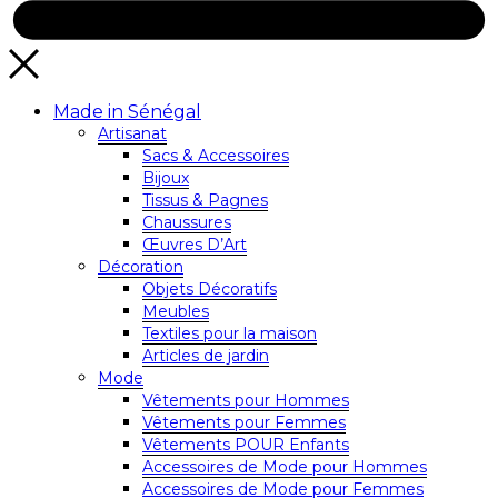
Made in Sénégal
Artisanat
Sacs & Accessoires
Bijoux
Tissus & Pagnes
Chaussures
Œuvres D’Art
Décoration
Objets Décoratifs
Meubles
Textiles pour la maison
Articles de jardin
Mode
Vêtements pour Hommes
Vêtements pour Femmes
Vêtements POUR Enfants
Accessoires de Mode pour Hommes
Accessoires de Mode pour Femmes