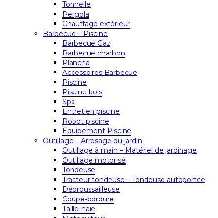
Tonnelle
Pergola
Chauffage extérieur
Barbecue – Piscine
Barbecue Gaz
Barbecue charbon
Plancha
Accessoires Barbecue
Piscine
Piscine bois
Spa
Entretien piscine
Robot piscine
Équipement Piscine
Outillage – Arrosage du jardin
Outillage à main – Matériel de jardinage
Outillage motorisé
Tondeuse
Tracteur tondeuse – Tondeuse autoportée
Débroussailleuse
Coupe-bordure
Taille-haie