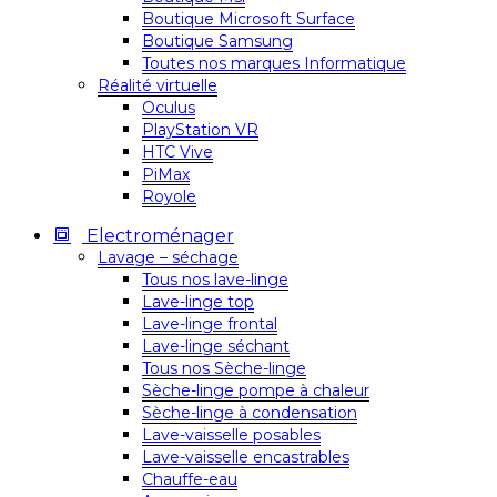
Boutique Microsoft Surface
Boutique Samsung
Toutes nos marques Informatique
Réalité virtuelle
Oculus
PlayStation VR
HTC Vive
PiMax
Royole
Electroménager
Lavage – séchage
Tous nos lave-linge
Lave-linge top
Lave-linge frontal
Lave-linge séchant
Tous nos Sèche-linge
Sèche-linge pompe à chaleur
Sèche-linge à condensation
Lave-vaisselle posables
Lave-vaisselle encastrables
Chauffe-eau