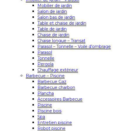
Mobilier de jardin
Salon de jardin
Salon bas de jardin
Table et chaise de jardin
Table de jardin
Chaise de jardin
Chaise longue – Transat
Parasol – Tonnelle – Voile d’ombrage
Parasol
Tonnelle
Pergola
Chauffage extérieur
Barbecue – Piscine
Barbecue Gaz
Barbecue charbon
Plancha
Accessoires Barbecue
Piscine
Piscine bois
Spa
Entretien piscine
Robot piscine