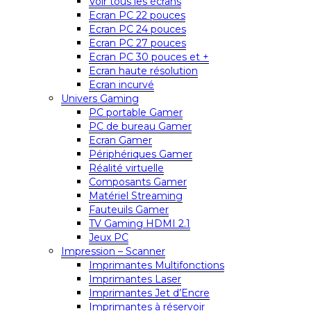
Voir tous les écrans
Ecran PC 22 pouces
Ecran PC 24 pouces
Ecran PC 27 pouces
Ecran PC 30 pouces et +
Ecran haute résolution
Ecran incurvé
Univers Gaming
PC portable Gamer
PC de bureau Gamer
Ecran Gamer
Périphériques Gamer
Réalité virtuelle
Composants Gamer
Matériel Streaming
Fauteuils Gamer
TV Gaming HDMI 2.1
Jeux PC
Impression – Scanner
Imprimantes Multifonctions
Imprimantes Laser
Imprimantes Jet d’Encre
Imprimantes à réservoir