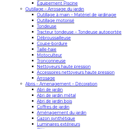
Équipement Piscine
Outillage – Arrosage du jardin
Outillage à main – Matériel de jardinage
Outillage motorisé
Tondeuse
Tracteur tondeuse – Tondeuse autoportée
Débroussailleuse
Coupe-bordure
Taille-haie
Motoculteur
Tronçonneuse
Nettoyeurs haute pression
Accessoires nettoyeurs haute pression
Arrosage
Abris – Amenagement – Décoration
Abri de jardin
Abri de jardin métal
Abri de jardin bois
Coffres de jardin
Aménagement du jardin
Gazon synthétique
Luminaires extérieurs