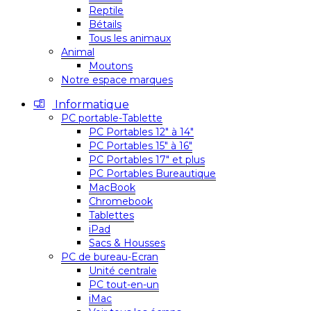
Reptile
Bétails
Tous les animaux
Animal
Moutons
Notre espace marques
Informatique
PC portable-Tablette
PC Portables 12″ à 14″
PC Portables 15″ à 16″
PC Portables 17″ et plus
PC Portables Bureautique
MacBook
Chromebook
Tablettes
iPad
Sacs & Housses
PC de bureau-Ecran
Unité centrale
PC tout-en-un
iMac