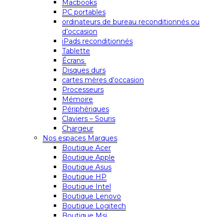
Macbooks
PC portables
ordinateurs de bureau reconditionnés ou
d’occasion
iPads reconditionnés
Tablette
Écrans
Disques durs
cartes mères d’occasion
Processeurs
Mémoire
Périphériques
Claviers – Souris
Chargeur
Nos espaces Marques
Boutique Acer
Boutique Apple
Boutique Asus
Boutique HP
Boutique Intel
Boutique Lenovo
Boutique Logitech
Boutique Msi