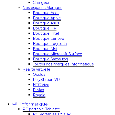
Chargeur
Nos espaces Marques
Boutique Acer
Boutique Apple
Boutique Asus
Boutique HP
Boutique Intel
Boutique Lenovo
Boutique Logitech
Boutique Msi
Boutique Microsoft Surface
Boutique Samsung
Toutes nos marques Informatique
Réalité virtuelle
Oculus
PlayStation VR
HTC Vive
PiMax
Royole
Informatique
PC portable-Tablette
PC Portables 12″ à 14″