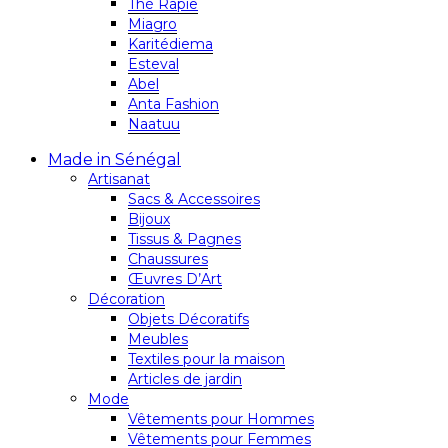
Thé Rapie
Miagro
Karitédiema
Esteval
Abel
Anta Fashion
Naatuu
Made in Sénégal
Artisanat
Sacs & Accessoires
Bijoux
Tissus & Pagnes
Chaussures
Œuvres D’Art
Décoration
Objets Décoratifs
Meubles
Textiles pour la maison
Articles de jardin
Mode
Vêtements pour Hommes
Vêtements pour Femmes