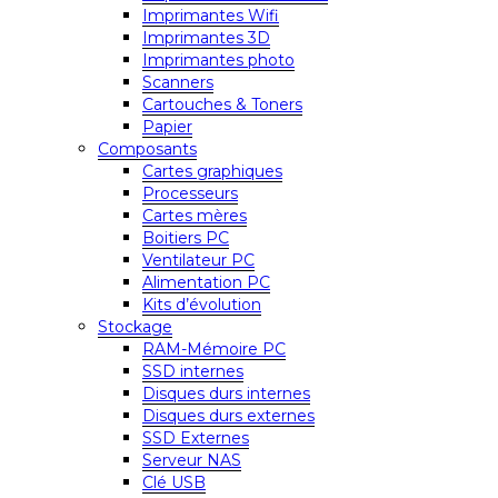
Imprimantes Wifi
Imprimantes 3D
Imprimantes photo
Scanners
Cartouches & Toners
Papier
Composants
Cartes graphiques
Processeurs
Cartes mères
Boitiers PC
Ventilateur PC
Alimentation PC
Kits d’évolution
Stockage
RAM-Mémoire PC
SSD internes
Disques durs internes
Disques durs externes
SSD Externes
Serveur NAS
Clé USB