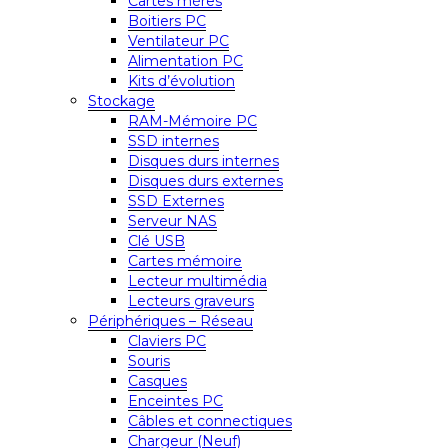
Cartes mères
Boitiers PC
Ventilateur PC
Alimentation PC
Kits d’évolution
Stockage
RAM-Mémoire PC
SSD internes
Disques durs internes
Disques durs externes
SSD Externes
Serveur NAS
Clé USB
Cartes mémoire
Lecteur multimédia
Lecteurs graveurs
Périphériques – Réseau
Claviers PC
Souris
Casques
Enceintes PC
Câbles et connectiques
Chargeur (Neuf)