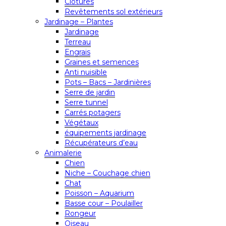
Clôtures
Revêtements sol extérieurs
Jardinage – Plantes
Jardinage
Terreau
Engrais
Graines et semences
Anti nuisible
Pots – Bacs – Jardinières
Serre de jardin
Serre tunnel
Carrés potagers
Végétaux
équipements jardinage
Récupérateurs d’eau
Animalerie
Chien
Niche – Couchage chien
Chat
Poisson – Aquarium
Basse cour – Poulailler
Rongeur
Oiseau