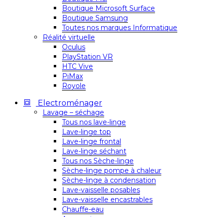
Boutique Microsoft Surface
Boutique Samsung
Toutes nos marques Informatique
Réalité virtuelle
Oculus
PlayStation VR
HTC Vive
PiMax
Royole
Electroménager
Lavage – séchage
Tous nos lave-linge
Lave-linge top
Lave-linge frontal
Lave-linge séchant
Tous nos Sèche-linge
Sèche-linge pompe à chaleur
Sèche-linge à condensation
Lave-vaisselle posables
Lave-vaisselle encastrables
Chauffe-eau