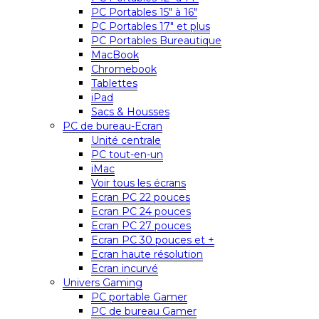
PC Portables 15″ à 16″
PC Portables 17″ et plus
PC Portables Bureautique
MacBook
Chromebook
Tablettes
iPad
Sacs & Housses
PC de bureau-Ecran
Unité centrale
PC tout-en-un
iMac
Voir tous les écrans
Ecran PC 22 pouces
Ecran PC 24 pouces
Ecran PC 27 pouces
Ecran PC 30 pouces et +
Ecran haute résolution
Ecran incurvé
Univers Gaming
PC portable Gamer
PC de bureau Gamer