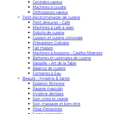
Centrales vapeur
Machines à coudre
Défroisseurs vapeur
Petit électroménager de cuisine
Petit déjeuner – Café
Machines à café à grain
Robots de cuisine
Cuisson et cuisine conviviale
Préparation Culinaire
Fait maison
Machines à boissons – Carafes filtrantes
Batteries et ustensiles de cuisine
Vaisselle – Art de la Table
Balance de cuisine
Fontaines à Eau
Beauté – Hygiène & Santé
Epilation féminine
Rasage masculin
Hygiène dentaire
Soin corps et visage
Soin, massage et bien-être
Pèse-Personnes