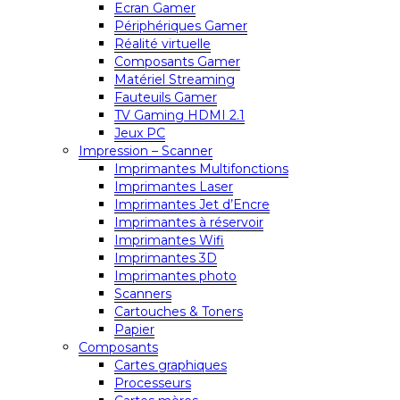
Ecran Gamer
Périphériques Gamer
Réalité virtuelle
Composants Gamer
Matériel Streaming
Fauteuils Gamer
TV Gaming HDMI 2.1
Jeux PC
Impression – Scanner
Imprimantes Multifonctions
Imprimantes Laser
Imprimantes Jet d’Encre
Imprimantes à réservoir
Imprimantes Wifi
Imprimantes 3D
Imprimantes photo
Scanners
Cartouches & Toners
Papier
Composants
Cartes graphiques
Processeurs