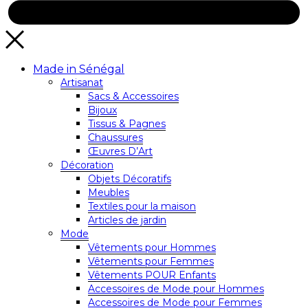
Made in Sénégal
Artisanat
Sacs & Accessoires
Bijoux
Tissus & Pagnes
Chaussures
Œuvres D’Art
Décoration
Objets Décoratifs
Meubles
Textiles pour la maison
Articles de jardin
Mode
Vêtements pour Hommes
Vêtements pour Femmes
Vêtements POUR Enfants
Accessoires de Mode pour Hommes
Accessoires de Mode pour Femmes