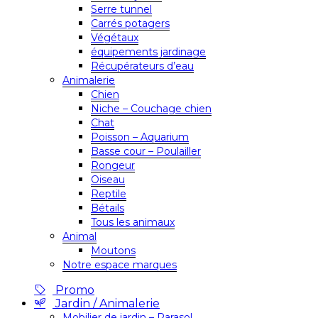
Serre tunnel
Carrés potagers
Végétaux
équipements jardinage
Récupérateurs d’eau
Animalerie
Chien
Niche – Couchage chien
Chat
Poisson – Aquarium
Basse cour – Poulailler
Rongeur
Oiseau
Reptile
Bétails
Tous les animaux
Animal
Moutons
Notre espace marques
Promo
Jardin / Animalerie
Mobilier de jardin – Parasol