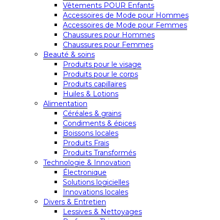
Vêtements POUR Enfants
Accessoires de Mode pour Hommes
Accessoires de Mode pour Femmes
Chaussures pour Hommes
Chaussures pour Femmes
Beauté & soins
Produits pour le visage
Produits pour le corps
Produits capillaires
Huiles & Lotions
Alimentation
Céréales & grains
Condiments & épices
Boissons locales
Produits Frais
Produits Transformés
Technologie & Innovation
Électronique
Solutions logicielles
Innovations locales
Divers & Entretien
Lessives & Nettoyages