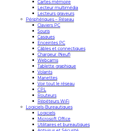
Cartes mémoire
Lecteur multimédia
Lecteurs graveurs
Périphériques – Réseau
Claviers PC
Souris
Casques
Enceintes PC
Câbles et connectiques
Chargeur (Neuf)
Webcams
Tablette graphique
Volants
Manettes
Voir tout le réseau
CPL
Routeurs
Répéteurs WiFi
Logiciels-Bureautiques
Logiciels
Microsoft Office
Utilitaires et bureautiques
Antivirus et Sécurité