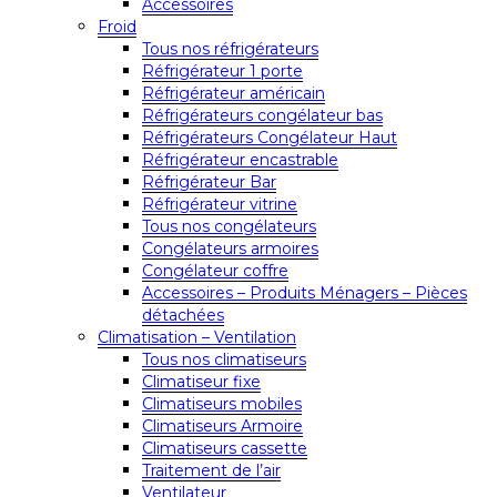
Accessoires
Froid
Tous nos réfrigérateurs
Réfrigérateur 1 porte
Réfrigérateur américain
Réfrigérateurs congélateur bas
Réfrigérateurs Congélateur Haut
Réfrigérateur encastrable
Réfrigérateur Bar
Réfrigérateur vitrine
Tous nos congélateurs
Congélateurs armoires
Congélateur coffre
Accessoires – Produits Ménagers – Pièces
détachées
Climatisation – Ventilation
Tous nos climatiseurs
Climatiseur fixe
Climatiseurs mobiles
Climatiseurs Armoire
Climatiseurs cassette
Traitement de l’air
Ventilateur