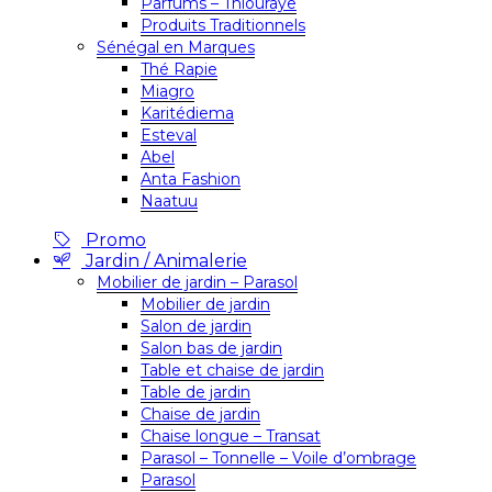
Parfums – Thiouraye
Produits Traditionnels
Sénégal en Marques
Thé Rapie
Miagro
Karitédiema
Esteval
Abel
Anta Fashion
Naatuu
Promo
Jardin / Animalerie
Mobilier de jardin – Parasol
Mobilier de jardin
Salon de jardin
Salon bas de jardin
Table et chaise de jardin
Table de jardin
Chaise de jardin
Chaise longue – Transat
Parasol – Tonnelle – Voile d’ombrage
Parasol