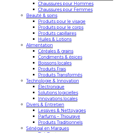
Chaussures pour Hommes
Chaussures pour Femmes
Beauté & soins
Produits pour le visage
Produits pour le corps
Produits capillaires
Huiles & Lotions
Alimentation
Céréales & grains
Condiments & épices
Boissons locales
Produits Frais
Produits Transformés
Technologie & Innovation
Électronique
Solutions logicielles
Innovations locales
Divers & Entretien
Lessives & Nettoyages
Parfums – Thiouraye
Produits Traditionnels
Sénégal en Marques