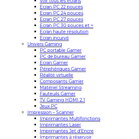
Voir tous les écrans
Ecran PC 22 pouces
Ecran PC 24 pouces
Ecran PC 27 pouces
Ecran PC 30 pouces et +
Ecran haute résolution
Ecran incurvé
Univers Gaming
PC portable Gamer
PC de bureau Gamer
Ecran Gamer
Périphériques Gamer
Réalité virtuelle
Composants Gamer
Matériel Streaming
Fauteuils Gamer
TV Gaming HDMI 2.1
Jeux PC
Impression – Scanner
Imprimantes Multifonctions
Imprimantes Laser
Imprimantes Jet d’Encre
Imprimantes à réservoir