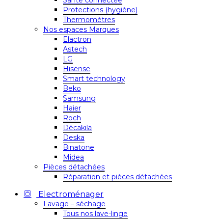
Santé connectée
Protections (hygiène)
Thermomètres
Nos espaces Marques
Elactron
Astech
LG
Hisense
Smart technology
Beko
Samsung
Haier
Roch
Décakila
Deska
Binatone
Midea
Pièces détachées
Réparation et pièces détachées
Electroménager
Lavage – séchage
Tous nos lave-linge