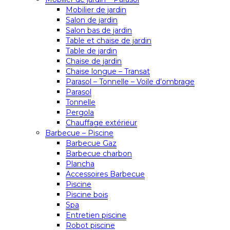
Mobilier de jardin
Salon de jardin
Salon bas de jardin
Table et chaise de jardin
Table de jardin
Chaise de jardin
Chaise longue – Transat
Parasol – Tonnelle – Voile d’ombrage
Parasol
Tonnelle
Pergola
Chauffage extérieur
Barbecue – Piscine
Barbecue Gaz
Barbecue charbon
Plancha
Accessoires Barbecue
Piscine
Piscine bois
Spa
Entretien piscine
Robot piscine