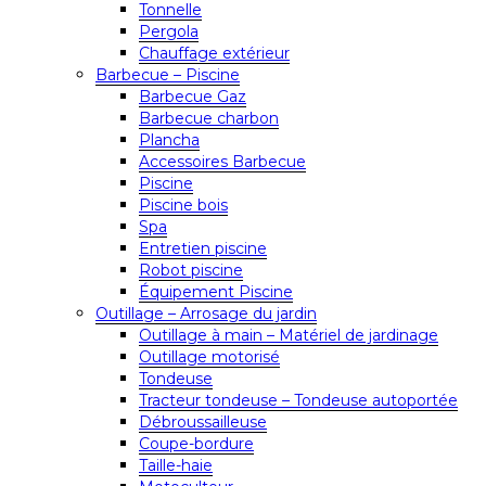
Tonnelle
Pergola
Chauffage extérieur
Barbecue – Piscine
Barbecue Gaz
Barbecue charbon
Plancha
Accessoires Barbecue
Piscine
Piscine bois
Spa
Entretien piscine
Robot piscine
Équipement Piscine
Outillage – Arrosage du jardin
Outillage à main – Matériel de jardinage
Outillage motorisé
Tondeuse
Tracteur tondeuse – Tondeuse autoportée
Débroussailleuse
Coupe-bordure
Taille-haie