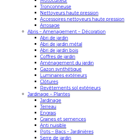
Motoculteur
Tronçonneuse
Nettoyeurs haute pression
Accessoires nettoyeurs haute pression
Arrosage
Abris – Amenagement – Décoration
Abri de jardin
Abri de jardin métal
Abri de jardin bois
Coffres de jardin
Aménagement du jardin
Gazon synthétique
Luminaires extérieurs
Clôtures
Revêtements sol extérieurs
Jardinage – Plantes
Jardinage
Terreau
Engrais
Graines et semences
Anti nuisible
Pots – Bacs – Jardinières
Serre de jardin