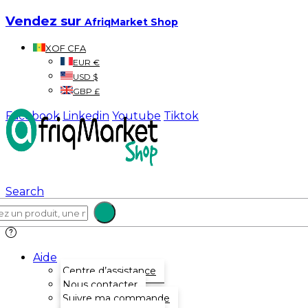
Vendez sur
AfriqMarket Shop
XOF CFA
EUR €
USD $
GBP £
Facebook
Linkedin
Youtube
Tiktok
Search
Aide
Centre d’assistance
Nous contacter
Suivre ma commande