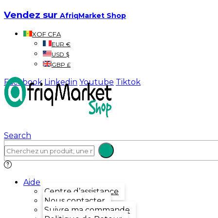
Vendez sur
AfriqMarket Shop
XOF CFA
EUR €
USD $
GBP £
Facebook
Linkedin
Youtube
Tiktok
Search
Aide
Centre d’assistance
Nous contacter
Suivre ma commande