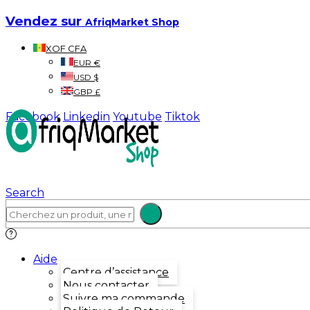
Vendez sur
AfriqMarket Shop
XOF CFA
EUR €
USD $
GBP £
Facebook
Linkedin
Youtube
Tiktok
Search
Aide
Centre d’assistance
Nous contacter
Suivre ma commande