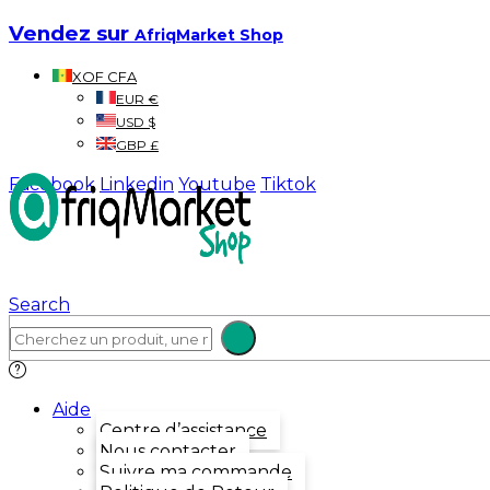
Vendez sur
AfriqMarket Shop
XOF CFA
EUR €
USD $
GBP £
Facebook
Linkedin
Youtube
Tiktok
Search
Aide
Centre d’assistance
Nous contacter
Suivre ma commande