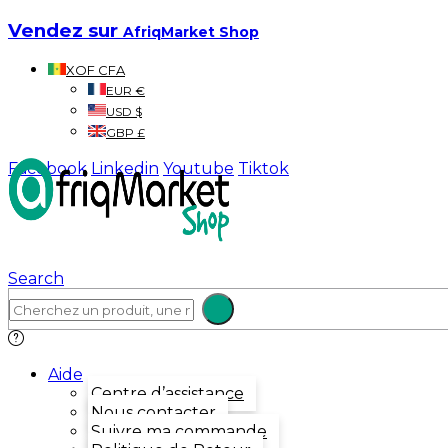
Vendez sur
AfriqMarket Shop
XOF CFA
EUR €
USD $
GBP £
Facebook
Linkedin
Youtube
Tiktok
Search
Aide
Centre d’assistance
Nous contacter
Suivre ma commande