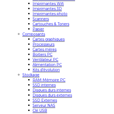
Imprimantes Wifi
Imprimantes 3D
Imprimantes photo
Scanners
Cartouches & Toners
Papier
Composants
Cartes graphiques
Processeurs
Cartes mères
Boitiers PC
Ventilateur PC
Alimentation PC
Kits d’évolution
Stockage
RAM-Mémoire PC
SSD internes
Disques durs internes
Disques durs externes
SSD Externes
Serveur NAS
Clé USB