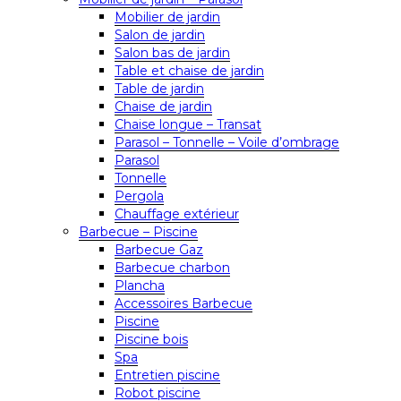
Mobilier de jardin
Salon de jardin
Salon bas de jardin
Table et chaise de jardin
Table de jardin
Chaise de jardin
Chaise longue – Transat
Parasol – Tonnelle – Voile d’ombrage
Parasol
Tonnelle
Pergola
Chauffage extérieur
Barbecue – Piscine
Barbecue Gaz
Barbecue charbon
Plancha
Accessoires Barbecue
Piscine
Piscine bois
Spa
Entretien piscine
Robot piscine