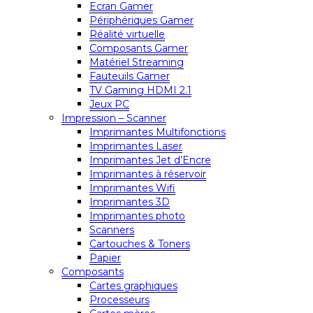
Ecran Gamer
Périphériques Gamer
Réalité virtuelle
Composants Gamer
Matériel Streaming
Fauteuils Gamer
TV Gaming HDMI 2.1
Jeux PC
Impression – Scanner
Imprimantes Multifonctions
Imprimantes Laser
Imprimantes Jet d’Encre
Imprimantes à réservoir
Imprimantes Wifi
Imprimantes 3D
Imprimantes photo
Scanners
Cartouches & Toners
Papier
Composants
Cartes graphiques
Processeurs