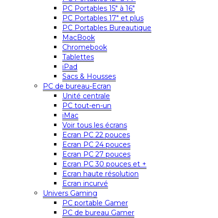
PC Portables 15″ à 16″
PC Portables 17″ et plus
PC Portables Bureautique
MacBook
Chromebook
Tablettes
iPad
Sacs & Housses
PC de bureau-Ecran
Unité centrale
PC tout-en-un
iMac
Voir tous les écrans
Ecran PC 22 pouces
Ecran PC 24 pouces
Ecran PC 27 pouces
Ecran PC 30 pouces et +
Ecran haute résolution
Ecran incurvé
Univers Gaming
PC portable Gamer
PC de bureau Gamer