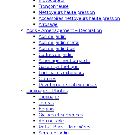
Motoculteur
Tronçonneuse
Nettoyeurs haute pression
Accessoires nettoyeurs haute pression
Arrosage
Abris – Amenagement – Décoration
Abri de jardin
Abri de jardin métal
Abri de jardin bois
Coffres de jardin
Aménagement du jardin
Gazon synthétique
Luminaires extérieurs
Clôtures
Revêtements sol extérieurs
Jardinage – Plantes
Jardinage
Terreau
Engrais
Graines et semences
Anti nuisible
Pots – Bacs – Jardinières
Serre de jardin