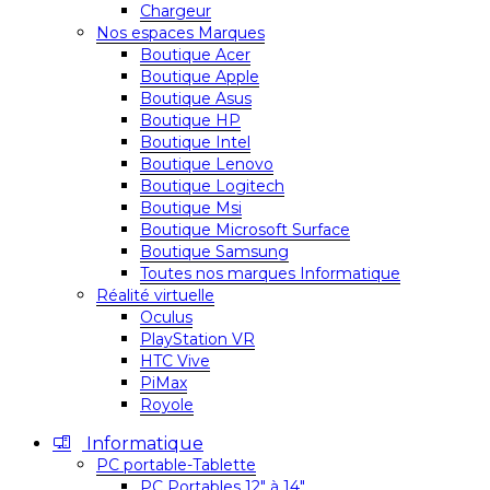
Chargeur
Nos espaces Marques
Boutique Acer
Boutique Apple
Boutique Asus
Boutique HP
Boutique Intel
Boutique Lenovo
Boutique Logitech
Boutique Msi
Boutique Microsoft Surface
Boutique Samsung
Toutes nos marques Informatique
Réalité virtuelle
Oculus
PlayStation VR
HTC Vive
PiMax
Royole
Informatique
PC portable-Tablette
PC Portables 12″ à 14″