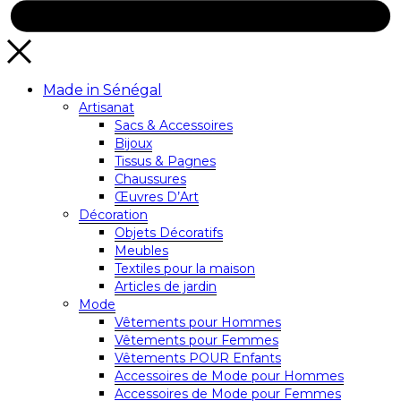
Made in Sénégal
Artisanat
Sacs & Accessoires
Bijoux
Tissus & Pagnes
Chaussures
Œuvres D’Art
Décoration
Objets Décoratifs
Meubles
Textiles pour la maison
Articles de jardin
Mode
Vêtements pour Hommes
Vêtements pour Femmes
Vêtements POUR Enfants
Accessoires de Mode pour Hommes
Accessoires de Mode pour Femmes