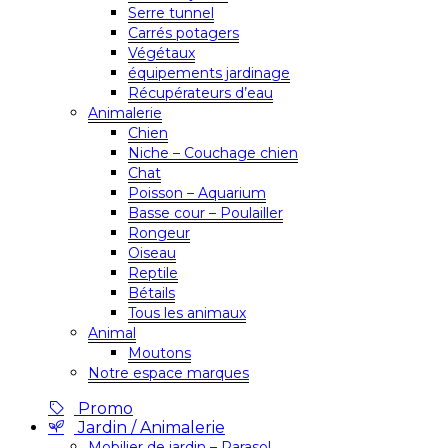
Serre tunnel
Carrés potagers
Végétaux
équipements jardinage
Récupérateurs d’eau
Animalerie
Chien
Niche – Couchage chien
Chat
Poisson – Aquarium
Basse cour – Poulailler
Rongeur
Oiseau
Reptile
Bétails
Tous les animaux
Animal
Moutons
Notre espace marques
Promo
Jardin / Animalerie
Mobilier de jardin – Parasol