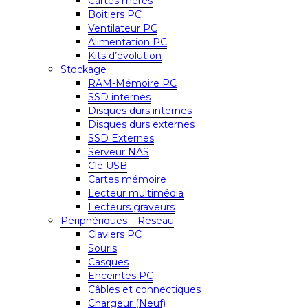
Cartes mères
Boitiers PC
Ventilateur PC
Alimentation PC
Kits d’évolution
Stockage
RAM-Mémoire PC
SSD internes
Disques durs internes
Disques durs externes
SSD Externes
Serveur NAS
Clé USB
Cartes mémoire
Lecteur multimédia
Lecteurs graveurs
Périphériques – Réseau
Claviers PC
Souris
Casques
Enceintes PC
Câbles et connectiques
Chargeur (Neuf)