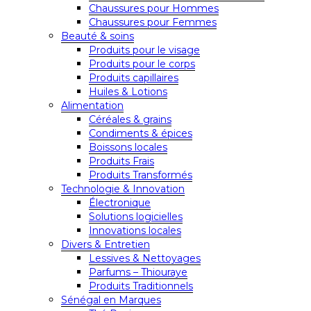
Chaussures pour Hommes
Chaussures pour Femmes
Beauté & soins
Produits pour le visage
Produits pour le corps
Produits capillaires
Huiles & Lotions
Alimentation
Céréales & grains
Condiments & épices
Boissons locales
Produits Frais
Produits Transformés
Technologie & Innovation
Électronique
Solutions logicielles
Innovations locales
Divers & Entretien
Lessives & Nettoyages
Parfums – Thiouraye
Produits Traditionnels
Sénégal en Marques