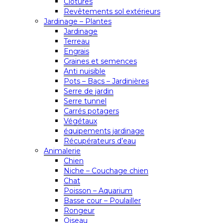
Clôtures
Revêtements sol extérieurs
Jardinage – Plantes
Jardinage
Terreau
Engrais
Graines et semences
Anti nuisible
Pots – Bacs – Jardinières
Serre de jardin
Serre tunnel
Carrés potagers
Végétaux
équipements jardinage
Récupérateurs d’eau
Animalerie
Chien
Niche – Couchage chien
Chat
Poisson – Aquarium
Basse cour – Poulailler
Rongeur
Oiseau