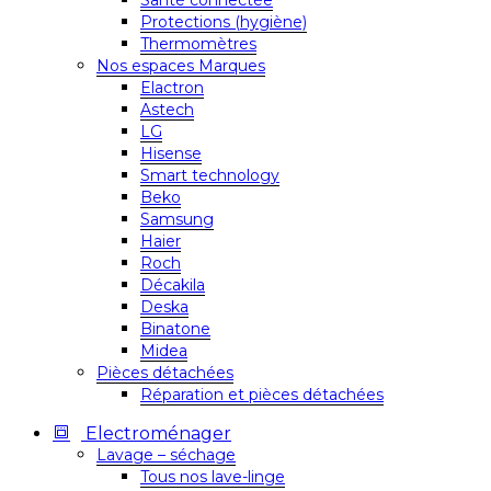
Santé connectée
Protections (hygiène)
Thermomètres
Nos espaces Marques
Elactron
Astech
LG
Hisense
Smart technology
Beko
Samsung
Haier
Roch
Décakila
Deska
Binatone
Midea
Pièces détachées
Réparation et pièces détachées
Electroménager
Lavage – séchage
Tous nos lave-linge