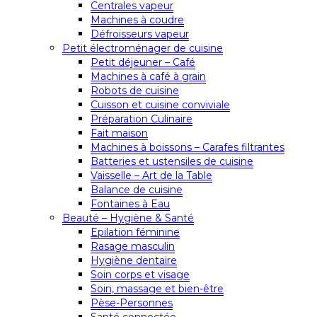
Centrales vapeur
Machines à coudre
Défroisseurs vapeur
Petit électroménager de cuisine
Petit déjeuner – Café
Machines à café à grain
Robots de cuisine
Cuisson et cuisine conviviale
Préparation Culinaire
Fait maison
Machines à boissons – Carafes filtrantes
Batteries et ustensiles de cuisine
Vaisselle – Art de la Table
Balance de cuisine
Fontaines à Eau
Beauté – Hygiène & Santé
Epilation féminine
Rasage masculin
Hygiène dentaire
Soin corps et visage
Soin, massage et bien-être
Pèse-Personnes