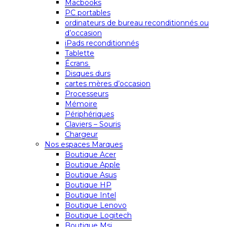
Macbooks
PC portables
ordinateurs de bureau reconditionnés ou
d’occasion
iPads reconditionnés
Tablette
Écrans
Disques durs
cartes mères d’occasion
Processeurs
Mémoire
Périphériques
Claviers – Souris
Chargeur
Nos espaces Marques
Boutique Acer
Boutique Apple
Boutique Asus
Boutique HP
Boutique Intel
Boutique Lenovo
Boutique Logitech
Boutique Msi