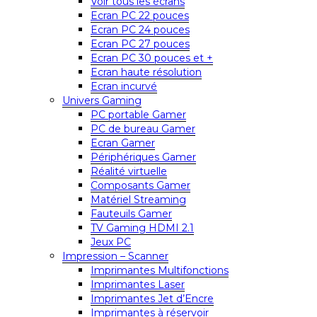
Voir tous les écrans
Ecran PC 22 pouces
Ecran PC 24 pouces
Ecran PC 27 pouces
Ecran PC 30 pouces et +
Ecran haute résolution
Ecran incurvé
Univers Gaming
PC portable Gamer
PC de bureau Gamer
Ecran Gamer
Périphériques Gamer
Réalité virtuelle
Composants Gamer
Matériel Streaming
Fauteuils Gamer
TV Gaming HDMI 2.1
Jeux PC
Impression – Scanner
Imprimantes Multifonctions
Imprimantes Laser
Imprimantes Jet d’Encre
Imprimantes à réservoir