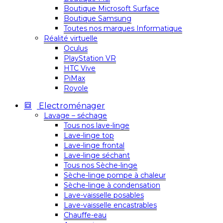
Boutique Microsoft Surface
Boutique Samsung
Toutes nos marques Informatique
Réalité virtuelle
Oculus
PlayStation VR
HTC Vive
PiMax
Royole
Electroménager
Lavage – séchage
Tous nos lave-linge
Lave-linge top
Lave-linge frontal
Lave-linge séchant
Tous nos Sèche-linge
Sèche-linge pompe à chaleur
Sèche-linge à condensation
Lave-vaisselle posables
Lave-vaisselle encastrables
Chauffe-eau