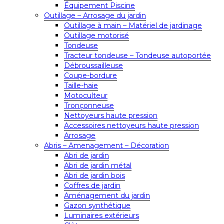
Équipement Piscine
Outillage – Arrosage du jardin
Outillage à main – Matériel de jardinage
Outillage motorisé
Tondeuse
Tracteur tondeuse – Tondeuse autoportée
Débroussailleuse
Coupe-bordure
Taille-haie
Motoculteur
Tronçonneuse
Nettoyeurs haute pression
Accessoires nettoyeurs haute pression
Arrosage
Abris – Amenagement – Décoration
Abri de jardin
Abri de jardin métal
Abri de jardin bois
Coffres de jardin
Aménagement du jardin
Gazon synthétique
Luminaires extérieurs