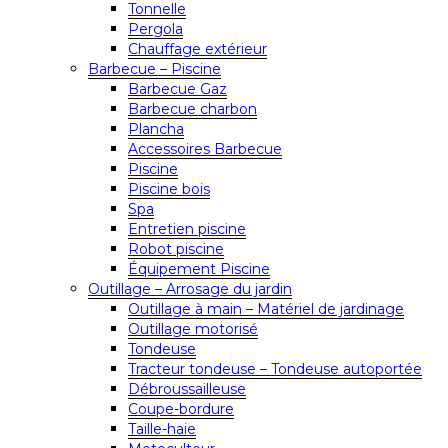
Tonnelle
Pergola
Chauffage extérieur
Barbecue – Piscine
Barbecue Gaz
Barbecue charbon
Plancha
Accessoires Barbecue
Piscine
Piscine bois
Spa
Entretien piscine
Robot piscine
Équipement Piscine
Outillage – Arrosage du jardin
Outillage à main – Matériel de jardinage
Outillage motorisé
Tondeuse
Tracteur tondeuse – Tondeuse autoportée
Débroussailleuse
Coupe-bordure
Taille-haie