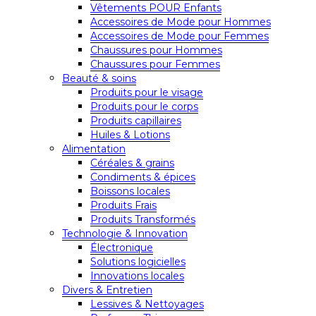
Vêtements POUR Enfants
Accessoires de Mode pour Hommes
Accessoires de Mode pour Femmes
Chaussures pour Hommes
Chaussures pour Femmes
Beauté & soins
Produits pour le visage
Produits pour le corps
Produits capillaires
Huiles & Lotions
Alimentation
Céréales & grains
Condiments & épices
Boissons locales
Produits Frais
Produits Transformés
Technologie & Innovation
Électronique
Solutions logicielles
Innovations locales
Divers & Entretien
Lessives & Nettoyages