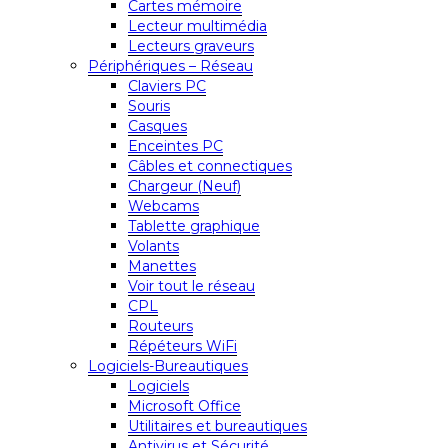
Cartes mémoire
Lecteur multimédia
Lecteurs graveurs
Périphériques – Réseau
Claviers PC
Souris
Casques
Enceintes PC
Câbles et connectiques
Chargeur (Neuf)
Webcams
Tablette graphique
Volants
Manettes
Voir tout le réseau
CPL
Routeurs
Répéteurs WiFi
Logiciels-Bureautiques
Logiciels
Microsoft Office
Utilitaires et bureautiques
Antivirus et Sécurité