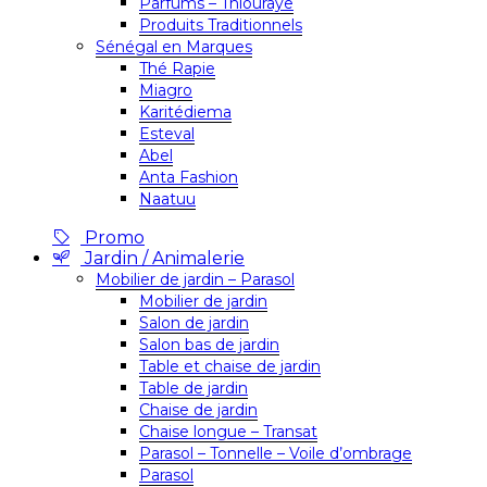
Parfums – Thiouraye
Produits Traditionnels
Sénégal en Marques
Thé Rapie
Miagro
Karitédiema
Esteval
Abel
Anta Fashion
Naatuu
Promo
Jardin / Animalerie
Mobilier de jardin – Parasol
Mobilier de jardin
Salon de jardin
Salon bas de jardin
Table et chaise de jardin
Table de jardin
Chaise de jardin
Chaise longue – Transat
Parasol – Tonnelle – Voile d’ombrage
Parasol