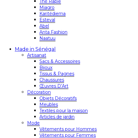
Thé Rapie
Miagro
Karitédiema
Esteval
Abel
Anta Fashion
Naatuu
Made in Sénégal
Artisanat
Sacs & Accessoires
Bijoux
Tissus & Pagnes
Chaussures
Œuvres D’Art
Décoration
Objets Décoratifs
Meubles
Textiles pour la maison
Articles de jardin
Mode
Vêtements pour Hommes
Vêtements pour Femmes