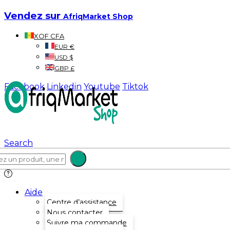
Vendez sur
AfriqMarket Shop
XOF CFA
EUR €
USD $
GBP £
Facebook
Linkedin
Youtube
Tiktok
Search
Aide
Centre d’assistance
Nous contacter
Suivre ma commande