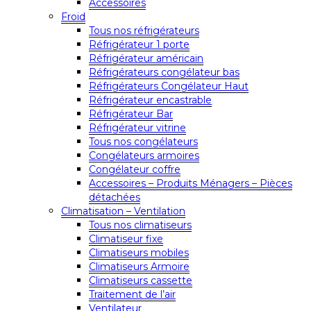
Accessoires
Froid
Tous nos réfrigérateurs
Réfrigérateur 1 porte
Réfrigérateur américain
Réfrigérateurs congélateur bas
Réfrigérateurs Congélateur Haut
Réfrigérateur encastrable
Réfrigérateur Bar
Réfrigérateur vitrine
Tous nos congélateurs
Congélateurs armoires
Congélateur coffre
Accessoires – Produits Ménagers – Pièces
détachées
Climatisation – Ventilation
Tous nos climatiseurs
Climatiseur fixe
Climatiseurs mobiles
Climatiseurs Armoire
Climatiseurs cassette
Traitement de l’air
Ventilateur