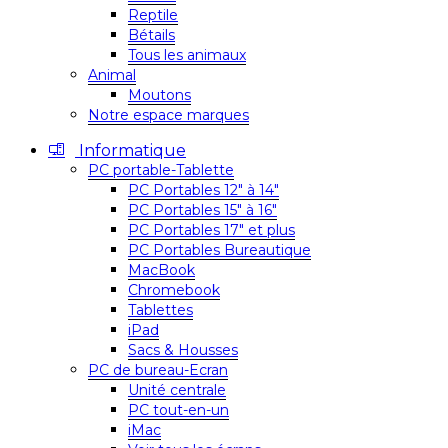
Reptile
Bétails
Tous les animaux
Animal
Moutons
Notre espace marques
Informatique
PC portable-Tablette
PC Portables 12″ à 14″
PC Portables 15″ à 16″
PC Portables 17″ et plus
PC Portables Bureautique
MacBook
Chromebook
Tablettes
iPad
Sacs & Housses
PC de bureau-Ecran
Unité centrale
PC tout-en-un
iMac